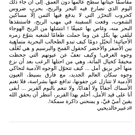
مقاسمًا حيتانها سطح عالمها دون العمق. إلى أن جاء ذلك
اليوم الذي تصارع فيه البحر والريح، بحرب ضروس
كحروب التحرّر التي لا يدفع فيها الثمن إلّا مساكين
الشعوب، وقعت السفينة في مهب الريح، فاستنقذها
البحر منه، وغاص بها عميقًا ! انتشلها من الريح الهوجاء
ليلقي بها بكل مَن وما حملت طعامًا لشعبه بتنوّع زمره
الأحيائية! أتخيّل دومًا كيف تبدو الطحالب البحرية متماهية
بين الأصفر والأخضر كحقول القمح والبرسيم و هي تُغَلِّف
وجوه الغرقى! وكيف تعفّ عن عيونهم التي جحظت
مخيفةً كخيال المآتة، وهي من احتلها الرعب بعد أن نزع
منها آخر بريق أمل ... كيف تتحوّل الوجوه الآدمية لتحاكي
وجوه سكان العالم الجديد، مع فارق بسيط، العيون
الآدمية لا تتنازل عن جفونها، تدافع عنها بشراسة، فلا تغنم
الأسماك أجفانًا ولا أهدابًا، ولا تنعم بالنوم القرير ... أبقى
أنا على قيد الأمل، أحلم بهذا القرير، أنتظر أن يحقق الله
يقينَ أميّ فيَّ، و يمنحني ذاكرة سمكة!.
#دعبيرخالديحيي