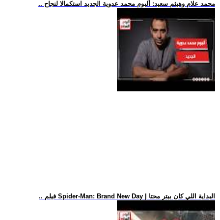
.. محمد علام وهيثم سعيد: ألبوم محمد عدوية الجديد استكمالا لنجاح
.. فيلم Spider-Man: Brand New Day | البداية اللي كان بيتر محتا