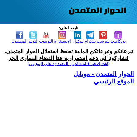
تابعونا على:
بودكاست
بنترست
تيلكرام
لينكدإن
الانستغرام
اليوتيوب
التويتر
الفيسبوك
تبرعاتكم وتبرعاتكن المالية تحفظ استقلال الحوار المتمدن،
فشاركونا في دعم استمرارية هذا الفضاء اليساري الحر
[اشترك في قناة ‫«الحوار المتمدن» على اليوتيوب]
الحوار المتمدن - موبايل
الموقع الرئيسي