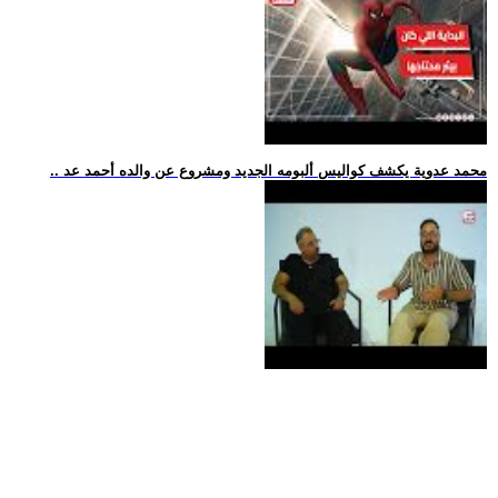
.. محمد عدوية يكشف كواليس ألبومه الجديد ومشروع عن والده أحمد عد