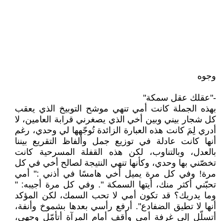
وجوه
-"عقلك عقل سمكة"
بهذه الجملة كانت أمي تنهي موشح التوبيخ الذي يعقب
كل شجار بيني وبين أخي الذي يصغرني قرابة العامين، لا
أدري لِمَ كانت هذه العبارة الزائدة تُوجّهها لي وحدي، رغم
أنها كانت عادلة في توزيع جمل وألفاظ التقريع بيننا
بالعدل، وبالتناوب، لكن هذه القفلة المسرحية كانت
تخصّني بها وحدي، وكأنها تنهي النتيجة لصالح أخي في كل
مرة! وفي كل مرة يميل أخي هامسًا في أذني :" أمي
تحبّني أكثر منك، أيتها السمكة ". وفي كل مرة أجيبه: "
وما يدريك؟ قد تكون أمي لا تحب السمك، لكن المؤكد
أنها لا تطيق الضفادع". أرفع رأسي بعدها بشموخ وأنفة،
أتسلّل إلى غرفة أمي وأقف أمام المرآة أتأمّل وجهي،