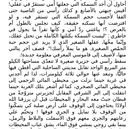
أحاول أن أجد السمكة التي جعلتها أمي تستقرّ في عقلي!
أقيس جبهتي بالأصابع و كذلك رأسي من الناصية حتى
القفا لأحسب حجم السمكة التي تستقر فيه، و لو
افترضت أنها تسكنه حقيقة، كيف تجلس بالطول أم
بالعرض ؟! يباغتني ردّ أمي و كأنها تقرأ ما يجول في
خاطري : "ليست السمكة بكتلتها الكاملة من تحتل عقلك،
وإنّما مخّها، عقلها الصغير الذي لا يزيد عن حجم حبة
الحمّص الصغيرة, هو ما يملأ رأسك!". قصف آخر ينالني
منها، لأضيف إلى قاموسي المعرفي معلومة جديدة!.
سقط رأسي في جزيرة صغيرة لا تتعدّى مساحتها الكيلو
متر المربع الواحد تقابل مدينتي الساحلية التي أقطن فيها
حاليًّا، وتبعد عنها حوالي ثلاثة كيلومترات، لذا لم أجدني
في غربة حينما نزلت من محيطي المائي الرحمي إلى
محيطي المائي الصخري، كما لم أشعر بتلك الغربة حينما
انتقلت إلى البر الشرقي المقابل لجزيرتي متزوّجةً من
قبطان جبتُ معه البحار و المحيطات قبل أن يرزقنا الله
أولادًا يحتاجون إلى الوقوف على أرض صلبة كي يتمكّنوا
من الوقوف بلا تمايل و الجري فوقها ! وتحتّم علي
رعايتهم والجري معهم فوق الأسفلت والبلاط والرمل،
بينما بقي زوجي يمشي فوق الماء، يشق عباب المحيطات