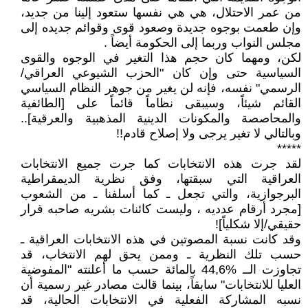
من عمر الاحتلال، هي هي نفسها ستعود إلينا من جديد،
وإن طعمت بوجوه جديدة وصعود قوى وقوائم جديده إلى
مجلس النواب وربما إلى الحكومة أيضاً .
لكن، ومهما كان حجم هذا التغير في الوجوه والقوى
السياسية حتى وإن كان "الحزب الشيوعي العراقي/
الرسمي" نفسه، فإنه لن يغير من جوهر النظام السياسي
القائم شيئاً، وسيبقى نظاماً قائماً على [الطائفية
والمحاصصة والمكونات الدينية المذهبية والعرقية]..
وبالتالي لا تغير يرجى ولا إصلاح قادم!!
*****
لقد جرت هذه الانتخابات كما جرت جميع الانتخابات
العراقية التي سبقتها، وفق نظرية الديمقراطية
البرجوازية، والتي تجعل ـ كما أسلفنا ـ من الشعوب
[مجرد أرقام عدديه ، وليست كائنات بشريه صاحبه قرار
حقيقي/إلا شكلياً]!
وقد كانت نسبة المصوتين في هذه الانتخابات العراقية ـ
حسب تلك النظرية ـ وممن يحق لهم الانتخاب، قد
تجاوزت الــ %44,6 بالمائة حسب ما أعلنته "المفوضية
العليا للانتخابات" سابقاً، بينما قالت مصادر غير رسمية أن
نسبه المشاركة الفعلية في الانتخابات الحالية، قد