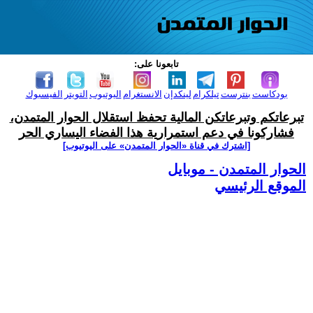
تابعونا على:
بودكاست
بنترست
تيلكرام
لينكدإن
الانستغرام
اليوتيوب
التويتر
الفيسبوك
تبرعاتكم وتبرعاتكن المالية تحفظ استقلال الحوار المتمدن،
فشاركونا في دعم استمرارية هذا الفضاء اليساري الحر
[اشترك في قناة ‫«الحوار المتمدن» على اليوتيوب]
الحوار المتمدن - موبايل
الموقع الرئيسي