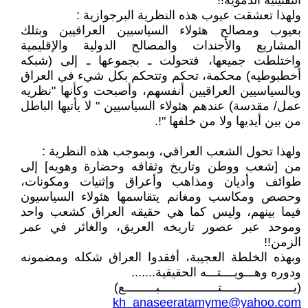
التفتيتيه الدموية!!
ولهذا تعشقت عيوب هذه النظرية البرجوازية :
بعيوب ومصالح هئولاء السياسيين العراقيين وبتلك
المشاريع والأجندات والمصالح الدولية والإقليمية
واختلطت جميعها، فتحولت ـ بجموعها ـ إلى (شبكه
أخطبوطيه) محكمة، تحكم وتتحكم بكل شيء في العراق
وبالسياسيين العراقيين أنفسهم، وأصبحت وكأنها "نظريه
عمل/ مقدسة) عندهم هئولاء السياسيين " لا يأتيها الباطل
من بين أيديها ولا من خلفها "!.
ولهذا تحول الشعب العراقي، وبموجب هذه النظرية :
من [شعب ووطن وتاريخ وثقافه وحضارة وهويه] إلى
طوائف وأديان ومذاهب وأعراق وإثنيات ومكونات،
وحصص ومكاسب ومغانم يتقاسمها هئولاء السياسيون
فيما بينهم، وليس كما هي حقيقه العراق كشعب واحد
وموحد عبر عصور تاريخه العريق، والغائر في عمر
الزمن!!
وبهذه الخلطة العجيبة، أفقدوا العراق شكله ومضمونه
ودوره وهـــويــــتـــه الحقيقية.......
(يـــــــــــــــــــــتـــــــــــــــــبـــــــــع)
kh_anaseeratamyme@yahoo.com