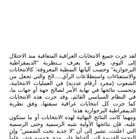
لقد جرت جميع الانتخابات العراقية المتعاقبة منذ الاحتلال
إلى اليوم، وفق ما يعرف بــنظرية "الديمقراطية
البرجوازية" وحسب آلياتها النمطية المعروفة: كالانتخابات
والاستفتاءات واستطلاعات الرأي.....الخ والتي تجعل من
الشعوب (مجرد أرقام عددية) في العمليات الانتخابية،
وتحسب نتائجها في نهاية الأمر لصالح جهة أو جهات ما،
في النظام السياسي القائم، وقد جرت هذه الانتخابات
كما جرت كل انتخابات عراقية سبقتها، وفق نظرية
الديمقراطية البرجوازية هذه!
ومهما كانت النتائج النهائية لهذه الانتخابات أو ما ستكون
عليه، فإن نتائجها الأولية شبه الرسمية وحتى الرسمية
التي اعلنت، تشير إلى أن "لا جديد تحت الشمس" وإن
الوجوه القديمة التي ألفناها على مدى خمسه عشر عاماً