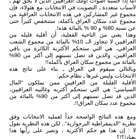
أما إذا حسبنا أصوات أولئك العراقيين الذين لا يحق لهم ـ
لأسباب متعددة ـ التصويت في الانتخابات مع هئولاء، فإن
مجموع غير المشاركين في هذه الانتخابات العراقية من
مجموع عدد سكان العراق بأكمله، ستنخفض كثيراً حتى
عن نسبه 80% و 90 % بالمائة هذه!.
وهذا يعني من الناحية الفعلية، أن أقلية قليله من
العراقيين لا تتجاوز الــ 10% بالمائة من مجموع الشعب
العراقي، هي التي ستحكم الأكثرية الكاثرة من باقي
العراقيين، والذين قد تصل نسبتهم إلى أكثر من 90%
بالمائة من مجموع سكان العراق بأكمله!!
وبالتالي سيقوم في العراق ـ بناء على نتائج هذه
الانتخابات وليس غيرها ـ نظام حكم:
الأقلية القليلة من العراقيين ممن يملكون "المال
السياسي" هي التي ستحكم أكثريه وغالبيه العراقيين،
الذين قد تصل نسبتهم إلى أكثر من 90% بالمائة من
مجموع عدد سكان العراق!!.
ومع هذه النتائج الواضحة جداً لعمليه الانتخابات وفق
نظرية "الديمقراطية البرجوازية".. لكن هذه النظرية تقول
لا : إن هذا هو حكم الأكثرية ، وتصر على رأيها هذا
بعناد!؟!؟