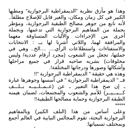
وهذا هو مأزق نظرية "الديمقراطية البرجوازية" ومطبها
الكبير في كل زمان ومكان، والغير قابل للإصلاح مطلقاً..
لأنه نابع من جوهر مصالح الطبقية البرجوازية، ومؤطر
بجملة من المفاهيم البرجوازية التي تدعمها، وبجملة
أخرى من الإجراءات والآليات المتساوقة معهما
والمرافقة لهما، واللاتي أشرنا لها بــ : الانتخابات
والاستفتاءات واستطلاعات الرأي.... ....الخ.. وهي في
جملتها، تجعل من الشعوب (مجرد أرقام عددية/ وليس
مخلوقات) بشريه صاحبه قرار في جميع مراحلها
وأشكالها وصورها ودرجاتها المختلفة!.
وهذه هي حقيقة " الديمقراطية البرجوازية "!!
فــ " الديمقراطية البرجوازية " في أسسها وجوهرها عبارة
ـ إن صح هذا التعبير ـ عن (عــمــلــيــه بــلـــف
كـــبـــيــر) للأمم والشعوب والمجتمعات، لضمان هيمنه
الطبقة البرجوازية وحماية مصالحها الطبقية!!
*****
وعلى أساس من هذا (البلف الكبير) وبالمفاهيم
البرجوازية البحتة، تقوم المجالس النيابية في العالم أجمع
وبمختلف تسمياتها: