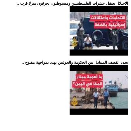
.. الاحتلال يعتقل عشرات الفلسطينيين ومستوطنون يحرقون منزلا قرب
.. تجدد القصف المتبادل بين الحكومة والحوثيين يهدد بمواجهة مفتوح