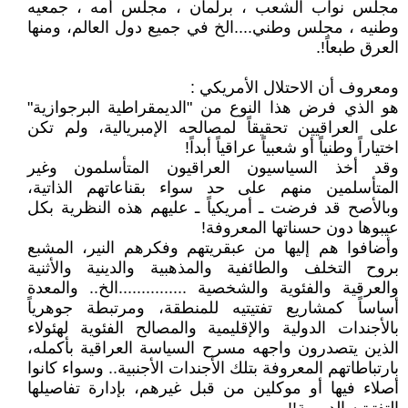
مجلس نواب الشعب ، برلمان ، مجلس أمه ، جمعيه
وطنيه ، مجلس وطني....الخ في جميع دول العالم، ومنها
العرق طبعاً!.
ومعروف أن الاحتلال الأمريكي :
هو الذي فرض هذا النوع من "الديمقراطية البرجوازية"
على العراقيين تحقيقاً لمصالحه الإمبريالية، ولم تكن
اختياراً وطنياً أو شعبياً عراقياً أبداً!
وقد أخذ السياسيون العراقيون المتأسلمون وغير
المتأسلمين منهم على حد سواء بقناعاتهم الذاتية،
وبالأصح قد فرضت ـ أمريكياً ـ عليهم هذه النظرية بكل
عيبوها دون حسناتها المعروفة!
وأضافوا هم إليها من عبقريتهم وفكرهم النير، المشبع
بروح التخلف والطائفية والمذهبية والدينية والأثنية
والعرقية والفئوية والشخصية ...............الخ.. والمعدة
أساساً كمشاريع تفتيتيه للمنطقة، ومرتبطة جوهرياً
بالأجندات الدولية والإقليمية والمصالح الفئوية لهئولاء
الذين يتصدرون واجهه مسرح السياسة العراقية بأكمله،
بارتباطاتهم المعروفة بتلك الأجندات الأجنبية.. وسواء كانوا
أصلاء فيها أو موكلين من قبل غيرهم، بإدارة تفاصيلها