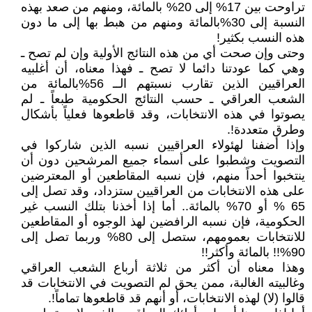
تراوحت بين 17% إلى 20% بالمائة، ومنهم من صعد بهذه
النسبة إلى 30%بالمائة ومنهم من هبط بها إلى ما دون
هذه النسب بكثير!
وحتى وإن صحت أي من هذه النتائج الأولية وإن لم تصح ـ
وهي كما عودتنا دائما لا تصح ـ فهذا معناه، أن أغلبيه
العراقيين الذين تقارب نسبتهم الــ 56%بالمائة من
الشعب العراقي ـ حسب النتائج الحكومية طبعاً ـ لم
يصوتوا في هذه الانتخابات، وقد قاطعوها فعلياً بأشكال
وطرق متعددة!.
وإذا أضفنا لهئولاء العراقيين نسبه الذين شاركوا في
التصويت وشطبوا على أسماء جميع المرشحين دون أن
ينتخبوا أحداً منهم، فإن نسبه المقاطعين أو المعترضين
على هذه الانتخابات من العراقيين ستزداد، وقد تصل إلى
65 % أو 70% بالمائة.. أما إذا أخذنا بتلك النسب غير
الحكومية، فإن نسبه الرافضين لهذ الوجوه أو المقاطعين
للانتخابات بعمومهم، ستصل إلى 80% وربما تصل إلى
90%!! بالمائة وأكثر!!
وهذا معناه أن أكثر من ثلاثة أرباع الشعب العراقي
وغالبيته الغالبة، ممن يحق لم التصويت في الانتخابات قد
قالوا (لا) لهذه الانتخابات، أو أنهم قد قاطعوها تماماً!.