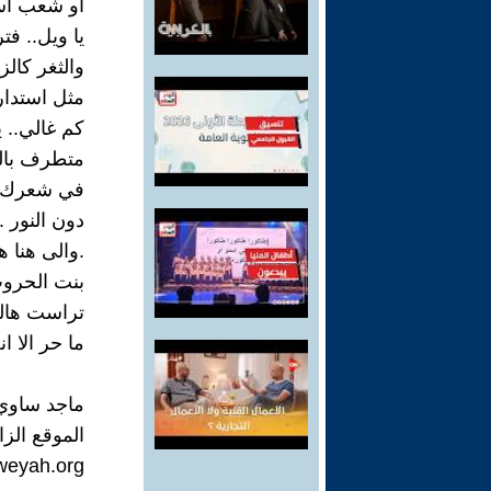
او شعب اسرا
يا ويل.. فت
والثغر كالز
مثل استدار
كم غالي.. ي
متطرف بالحب
في شعرك ال
دون النور .
.والى هنا ه
بنت الحروب 
تراست هالقو
ما حر الا ا
ماجد ساوي
الموقع الزا
weyah.org