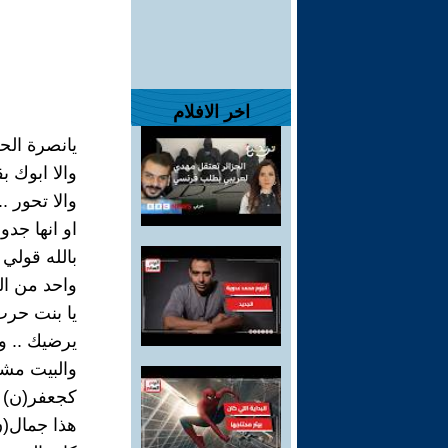
اخر الافلام
يانصرة الحر
والا ابوك ب
والا تحور ..
او انها جدو
بالله قولي 
واحد من ال
يا بنت حرب
يرضيك .. وا
والبيت مشهو
كجعفر(ن) في
هذا جمال(ن