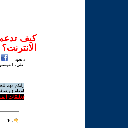
كيف تدعم-
الانترنت؟
تابعونا
على:
الفيسب
رأيكم مهم للج
للاطلاع وإضافة
تعليقات الف