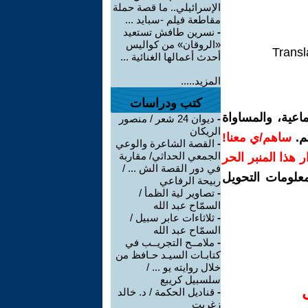
الإسرائيلي.. ما قصة حملة
مقاطعة فيلم -سبايد ...
-
نسرين طافش تستعيد
«الروقان» من كواليس
Transl
أحدث أعمالها الغنائية ...
المزيد.....
كتب ودراسات
اعية، والمساواة
-
ديوان 24 شعر / منصور
الريكان
م.
ساهم/ي معنا!
-
القصة الشاعرة والوعي
الجمعي الحداثي/ مقاربة
رار هذا المنبر الحر
في دور القصة الش ... /
معلومات التحويل
ربيحة الرفاعي
-
تصاوير لية الظمأ /
السمّاح عبد الله
-
ثلاثاءات عابر سبيل /
السمّاح عبد الله
-
ملامــح التجريــب في
كتابـات السيـد حـافظ من
خلال روايته يو ... /
سلسبيل كريبع
-
قناديل الحكمة / د. خالد
زغريت