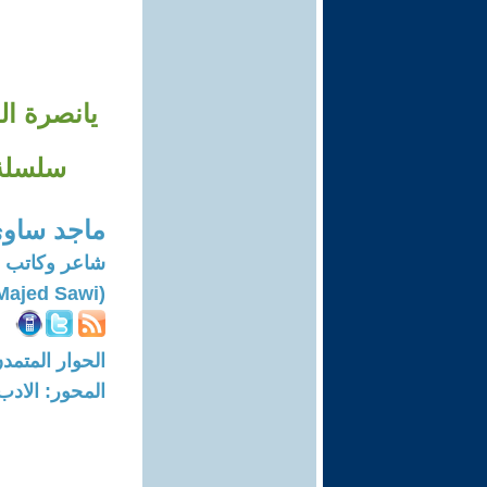
يانصرة ال
سلسلة 
ماجد ساو
شاعر وكاتب
(Majed Sawi)
الحوار المتمدن-العدد: 5832 - 8
المحور: الادب