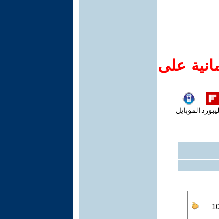
انية على
يبورد
الموبايل