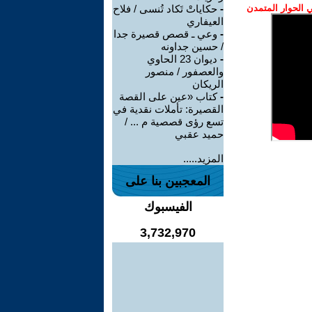
الحوار المتمدن
-
حكاياتْ تَكاد تُنسى / فلاح
العيفاري
-
وعي ـ قصص قصيرة جدا
/ حسين جداونه
-
ديوان 23 الحاوي
والعصفور / منصور
الريكان
-
كتاب «عين على القصة
القصيرة: تأملات نقدية في
تسع رؤى قصصية م ... /
حميد عقبي
المزيد.....
المعجبين بنا على
الفيسبوك
3,732,970