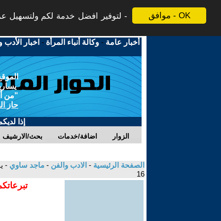
موافق - OK
لتوفير افضل خدمة لكم ولتسهيل عملي
أخبار عامة
-
وكالة أنباء المرأة
-
اخبار الأدب و
الموقع
يسارية
"من أج
حاز ال
إذا لديك
الزوار
اضافة/خدمات
بحث/الارشيف
الصفحة الرئيسية
-
الادب والفن
-
ماجد ساوي
- ي
16
تبرعاتكم