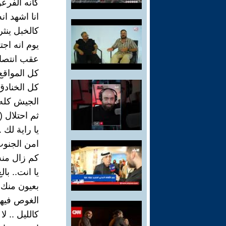
كانه الفرعو
انا اشهد انه
كالخبل ينثر
يوم انه اجت
عقب انتصار(
كل المواقع
كل الخنادق
الجيش كله ب
ثم احتلال (
يا راية لك
امن الجنوب
كم زال منه 
يا انت.. با
بعيون منك .
الغوص فيها 
كالليل .. ل