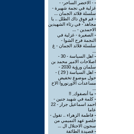
-
- الاخضر الساحر- -
غزلية في نجمة شهيرة -
سلسلة قلائد الجمان ...
-
قم فوق ذاك الطلل .. يا
مجاهد ْ- في رثاء الشهيدين
الاحمدين - ...
-
الصغيرة - غزلية في
النجمة فرح الشوا -
سلسلة قلائد الجمان - غ
...
-
اهل السياسة - 30 -
اصلاحات الامير محمد بن
سلمان ورؤية 2030 -
-
اهل السياسة ( 29 ) -
حول موضوع تخفيض
مساعدات الاورنوروا الاخ
...
-
ما أنصفوك ِ !!
-
كلمة في شهيد جنين -
احمد اسماعيل جرار - 22
عاما
-
فاطمة الزهراء .. تقول -
خلصو عهد التميمي من
سجون الاحتلال ال ...
-
قصيدة الطائفة