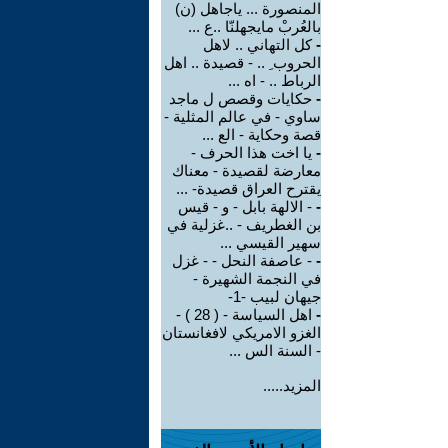
المنصورة ... ياجاهل (ن)
بالعُربْ مايجهلنّا ..ع ...
-
كل التهاني .. لاهل
الحروب ِ .. - قصيدة .. اهل
الرباط .. - اه ...
-
حكايات وقصص ل ماجد
ساوي - في عالم المثلية -
قصة وحكاية - الع ...
-
يا اخت هذا الحرف -
معارضة لقصيدة - معناك
يقترح العراق قصيدة- ...
-
- الالهة بابل - و - قيس
بن الغطريف - ..غزلية في
سهير القيسي ...
-
- عاصفة النحل - - غزل
في النجمة الشهيرة -
جيهان لبيب -1-
-
اهل السياسة - ( 28 ) -
الغزو الامريكي لافغانستان
- السنة الس ...
المزيد.....