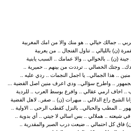
بي .. جمالك خيالي .. هو منك والا من امك المغربية
قمرة (ن) بالليالي .. تناول الفنجال .. من يعربية
 جينة (ن) .. بالخوالي .. والا عمامك .. السبب يابنية
دك.. وجتك الخصالي .. ترددت من بينهم .. حميرية ..
منين .. هذا الجمالي.. يا اجمل النجمات .. ردي عليه ..
جمهور .. واطرح سؤالي.. ودي اعرف منين اصل القضية ...
 .. اخاف ارمي عقالي .. وافرع بوسط العرب .. للردية
نا الشيخ راع الدلالي .. مبهرات (ن) .. صفر.. لاهل الفضية
ر .. المطب والحبالي.. بالنزل كقطب الرحى .. الاولية ..
 شيعته .. هملالي .. بس اسالي لا جيتي .. أي بدوية ..
) فاق كل احتمالي .. ضيعت درب الصبر والمقدرية ..