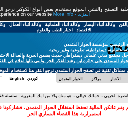
ة التصفح والنشر، الموقع يستخدم بعض أنواع الكوكيز نرجو النق
More info - المزيد
experience on our website
الفن
-
وكالة أنباء اليسار
-
وكالة أنباء العلمانية
-
وكالة أنباء العمال
-
وكا
الاقتصاد
-
اخبار الطب والعلوم
 الرئيسي لمؤسسة الحوار المتمدن
، علمانية، ديمقراطية، تطوعية وغير ربحية
ل مجتمع مدني علماني ديمقراطي حديث يضمن الحرية والعدالة الاجتم
حوار المتمدن على جائزة ابن رشد للفكر الحر والتى نالها أعلام في الفك
م مشاكل تقنية في تصفح الحوار المتمدن نرجو النقر هنا لاستخدام الموقع
كوردي
English
الاخبار
مراكز
الحوار المتمدن
انصرة الحربي .. جمالك خيالي .. هو منك والا من امك المغربية - سلسلة ق
 وتبرعاتكن المالية تحفظ استقلال الحوار المتمدن، فشاركونا 
استمرارية هذا الفضاء اليساري الحر