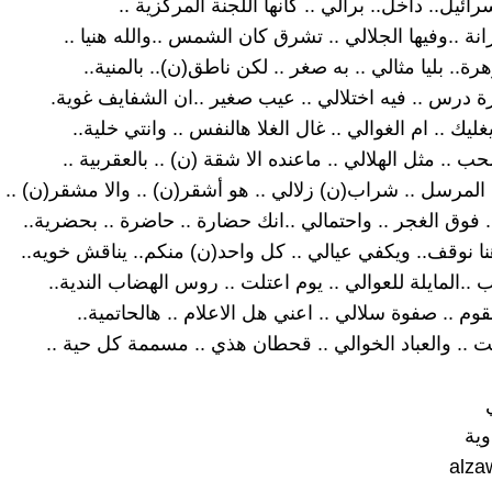
ئيل.. داخل.. برالي .. كانها اللجنة المركزية ..
رانة ..وفيها الجلالي .. تشرق كان الشمس ..والله هنيا ..
هرة.. بليا مثالي .. به صغر .. لكن ناطق(ن).. بالمنية..
ة درس .. فيه اختلالي .. عيب صغير ..ان الشفايف غوية.
غليك .. ام الغوالي .. غال الغلا هالنفس .. وانتي خلية..
 .. مثل الهلالي .. ماعنده الا شقة (ن) .. بالعقربية ..
مرسل .. شراب(ن) زلالي .. هو أشقر(ن) .. والا مشقر(ن) .. يال
. فوق الغجر .. واحتمالي ..انك حضارة .. حاضرة .. بحضرية..
نا نوقف.. ويكفي عيالي .. كل واحد(ن) منكم.. يناقش خويه..
..المايلة للعوالي .. يوم اعتلت .. روس الهضاب الندية..
م .. صفوة سلالي .. اعني هل الاعلام .. هالحاتمية..
نت .. والعباد الخوالي .. قحطان هذي .. مسممة كل حية ..
وية
alza