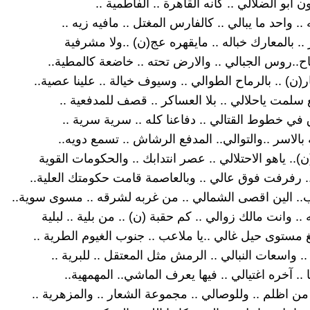
ن ابو الضلالي .. كانه القاهرة .. الفاطمية ..
 .. واحد ما يبالي .. كالفارس المغتل .. مافيه زيه ..
 .. بالمعارك خباله .. مايقهره عج(ن) ..ولا مشرفية
اح..روس الجبالي .. والارض تحته .. خاضعة كالمطية..
ن) .. بالرماح الطوالي .. وسيوف خيالة .. علينا عصية..
 سلمت ياحلالي .. بلا العساكر .. قصف للمدفعية ..
 في خطوط القتالي .. دفاعنا كله .. سرية سرية ..
الاسر ..والتوالي.. المدفع الرشاش .. تسمع دويه..
ن).. ياهو الاحتلالي .. عصر انتدابك .. والحكومات القوية
 .. رفرفت فوق عالي .. وبالعاصمة قامت حكومتك العلية..
.. الين اقصى الشمالي .. من غربه لشرقه .. مسوى سوية..
.. وانت مالك زوالي .. كم حقبة (ن) .. من بلية .. لبلية
لغ مستوى حيل غالي ..يا ملاعب .. جنوب الغيوم الطرية ..
. واسعات النبالي .. الرمش مثل المعتقل .. للبرية ..
.. آخره اغتيالي .. فيها يعرف الماشي.. المهمهية..
ا من اظلم .. وللوصالي .. مجموعة الشعار .. والمزهرية ..