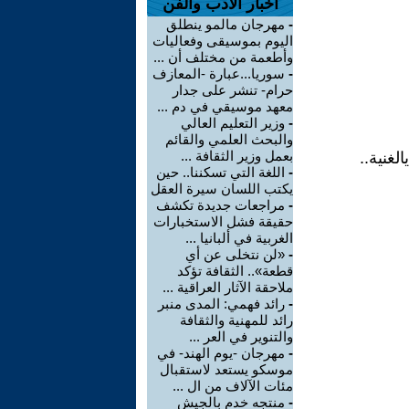
اخبار الأدب والفن
-
مهرجان مالمو ينطلق
اليوم بموسيقى وفعاليات
وأطعمة من مختلف أن ...
-
سوريا...عبارة -المعازف
حرام- تنشر على جدار
معهد موسيقي في دم ...
-
وزير التعليم العالي
والبحث العلمي والقائم
بعمل وزير الثقافة ...
غنية..
-
اللغة التي تسكننا.. حين
يكتب اللسان سيرة العقل
-
مراجعات جديدة تكشف
حقيقة فشل الاستخبارات
الغربية في ألبانيا ...
-
«لن نتخلى عن أي
قطعة».. الثقافة تؤكد
ملاحقة الآثار العراقية ...
-
رائد فهمي: المدى منبر
رائد للمهنية والثقافة
والتنوير في العر ...
-
مهرجان -يوم الهند- في
موسكو يستعد لاستقبال
مئات الآلاف من ال ...
-
منتجه خدم بالجيش