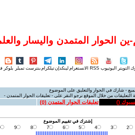
ين الحوار المتمدن واليسار والعلم
وك
التويتر
اليوتيوب
RSS
الانستغرام
لينكدإن
تيلكرام
بنترست
تمبلر
بلوكر
فل
ميع - شارك في الحوار والتعليق على الموضوع
 التعليقات من خلال الموقع نرجو النقر على - تعليقات الحوار المتمدن -
يسبوك (
)
تعليقات الحوار المتمدن (
0
)