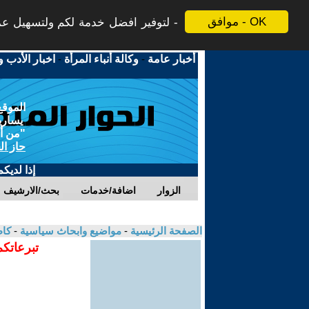
موافق - OK
لتوفير افضل خدمة لكم ولتسهيل عملي
أخبار عامة
-
وكالة أنباء المرأة
-
اخبار الأدب و
الموقع
يسارية
"من أج
حاز ال
إذا لديك
الزوار
اضافة/خدمات
بحث/الارشيف
الصفحة الرئيسية
-
مواضيع وابحاث سياسية
-
كاظ
تبرعاتكم