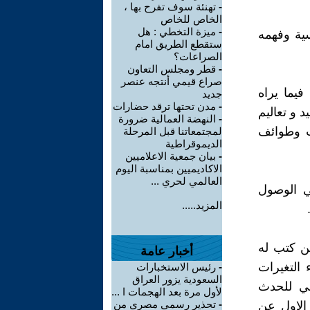
-
تهنئة سوف تفرح بها ،
الخاص للخاص
-
ميزة التخطي : هل
ية وفهمه
ستقطع الطريق امام
الصراعات؟
-
قطر ومجلس التعاون
صراع قيمي أنتجه عنصر
فيما يراه
جديد
-
مدن تحتها ترقد حضارات
 و تعاليم
-
النهضة العمالية ضرورة
ب وطوائف
لمجتمعاتنا قبل المرحلة
الديموقراطية
-
بيان جمعية الاعلاميين
الاكاديميين بمناسبة اليوم
العالمي لحري ...
ي الوصول
المزيد.....
من كتب له
أخبار عامة
 التغيرات
-
رئيس الاستخبارات
السعودية يزور العراق
سي للحدث
لأول مرة بعد الهجمات ا ...
-
تحذير رسمي مصري من
1-2-2018 وكان المقال الاول عن