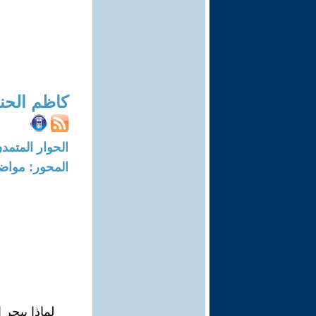
كاظم الحن
الحوار المتمدن-العدد: 5815 - 18
المحور: مواض
لماذا يبحر