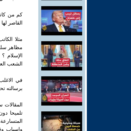
كم من كات
القاصر لها .
مثلا الكات
مظاهر سلبية
الإسلام ؟
الشعب الع
في الاغلب
برسالته تح
المقالات س
تلميحا دون
المتسارعة