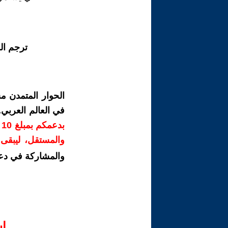
ترجم ال
الحوار المتمدن م
في العالم العربي
ب
والمستقل، ليبقى ص
والمشاركة في دع
ا‫