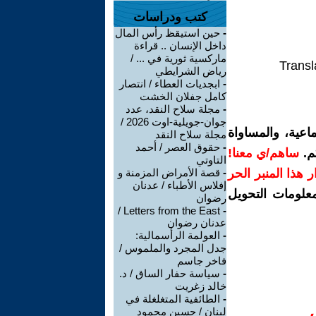
كتب ودراسات
-
حين استيقظ رأس المال
داخل الإنسان .. قراءة
ماركسية ثورية في ... /
Transl
رياض الشرايطي
-
ابجديات العطاء / انتصار
كامل جفلان الخشت
-
مجلة سلاح النقد، عدد
جوان-جويلية-اوت 2026 /
اعية، والمساواة
مجلة سلاح النقد
-
حقوق العصر / أحمد
م.
ساهم/ي معنا!
التاوتي
رار هذا المنبر الحر
-
قصة الأمراض المزمنة و
إفلاس الأطباء / عدنان
معلومات التحويل
رضوان
Letters from the East /
-
عدنان رضوان
-
العولمة الرأسمالية:
جدل المجرد والملموس /
فاخر جاسم
-
سياسة حفار الساق / د.
خالد زغريت
-
الطائفية المتغلغلة في
لبنان / حسين محمود