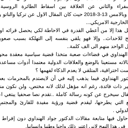
فراء والثاني عن العلاقة بين اسقاط الطائرة الروسية 
الاسرائيلية وبالامس 13-3-2018 حيث كان المقال الاول عن تركيا وال
الخارجية الامريكي...
ل هذا إلا من أعطي القدرة في الاحاطة لكي يحصل قرائه او
 للاحداث.. وإلا فهو يلقي بنفسه إلى التهلكة بسبب صعوب
 الواحد منهم الى الف كلمة..
 الهنداوي في فضاءات صعبة متخذا قضية سياسية معقدة محور
الاته مستعينا بالوضع والعلاقات الدولية معتمدا أدوات مساعد
ست اختراقية، المتلقي لا يعدم الذكاء لفهمها ؟
تور الهنداوي فيما يذهب إليه في أن لايصتدم بالمحرمات بع
ر ذات فائدة، رغم انه مؤهل لذلك لانه مختص، ولن نكون من
مقال سيخرج عن كونه رسالة كاملة ..تقدم نصا صحفيا يبتغي اع
ع التي يطرحها، ليقدم قضية ورؤية مفيدة للقارئ والمجتمع
دولي .
اول فيها متابعة مقالات الدكتور جواد الهنداوي دون إفراط 
ي هذا النهج لاني اعتبر ذلك واجبا وطنيا وانسانيا.