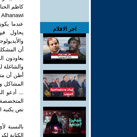
كاظم الحنا
 Alhanawi
عندما يكون
اخر الافلام
يحاول فيه
والأيديولو
أن المشكلة
يعاودون ال
والشاغلة ل
أظن أن متا
المشاكل وا
... أدعو ال
المتخصصة ب
نص يكتبه ال
بالنسبة لأ
الكتابة لك