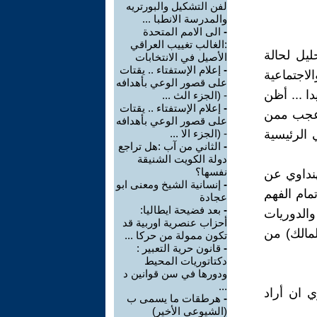
لفن التشكيل والبورتريه
والمدرسة الانطبا ...
-
الى الامم المتحدة
:الغالب تغييب العراقي
يل لحالة
الأصيل في الانتخابات
-
إعلام الإستفتاء .. يقتات
اجتماعية
على قصور الوعي بأهدافه
ا ... أظن
- (الجزء الث ...
-
إعلام الإستفتاء .. يقتات
وأعجب ممن
على قصور الوعي بأهدافه
 الرئيسية
- (الجزء الا ...
-
الثاني من آب :هل تراجع
دولة الكويت الشنيقة
نفسها؟
هنداوي عن
-
إنسانية الشيخ ومعنى ابو
مام الفهم
عجادة
-
بعد فضيحة ايطاليا:
والدوريات
أحزاب عنصرية اوربية قد
لمالك) من
تكون ممولة من حركا ...
-
قانون حرية التعبير :
دكتاتوريات المحيط
ودورها في سن قوانين د
...
ي ان أراد
-
هرطقات ما يسمى ب
(الشيوعي الأخير)