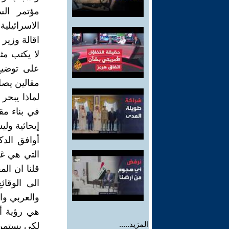
مؤتمر الس
اقالة وزير 
لا يكتب مث
على توضيح
مقالين يصل
لماذا يبحر
في بناء مق
إيحائية ولي
أوافق الدك
التي هي غي
قلنا ان ال
الى الوقائ
والعربي وال
هي رؤية أح
المزيد.....
لكي يستمر ف