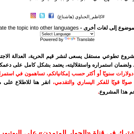
#كاظم_الحناوي (هاشتاغ)
موضوع إلى لغات أخرى -
ate the topic into other languages
Powered by
Translate
شروع تطوعي مستقل يسعى لنشر قيم الحرية، العدالة الاجتم
. ولضمان استمراره واستقلاليته، يعتمد بشكل كامل على دعمك
دعمكم بمبلغ 10 دولارات سنويًا أو أكثر حسب إمكانياتكم، تساهمون في استم
وتًا قويًا للفكر اليساري والتقدمي
،
انقر هنا للاطلاع على 
م هذا المشروع
.
شترك في قناة «الحوار المتمدن» على اليوتيوب