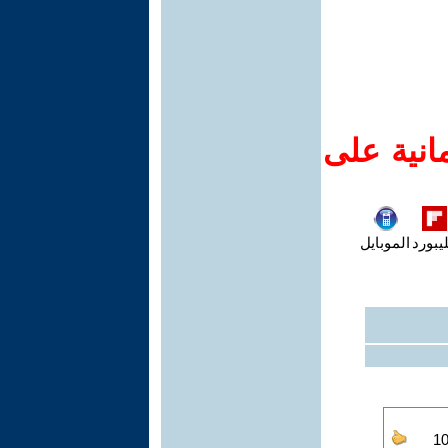
انية على
يبورد
الموبايل