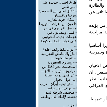
طرق احتيال جديدة على
والطائرة
المواطنين
-
اتفاق أمني بين السعودية
ناتو والثاني عن
وتركيا وباكستان
-
سكان قرية بلغارية
قلقون من -عواقب- توريط
 من يؤيده
محتمل لقريتهم في حر ...
ة مراجعة
-
قتلى ومصابون في
هجمات جديدة للحوثيين
على قوات تابعة للحكومة
ا أساسيا
...
-
عون: ملفا وقف إطلاق
ة وبطريقة
النار والمناطق التجريبية
ستتم متابعتهما ...
-
-رويترز-: السعودية
ض الاحيان
استخدمت نحو 86% من
صواريخ -باتريوت- الاع ...
صفين، ان
-
عراقجي يوجه رسالة
ادة النظر
إلى دول الجوار
-
استراتيجية إيران.. حرب
 العراقي
استنزاف تنهك ترامب
-
صحيفة: شرطة لندن
تخطط لإلغاء ألف وظيفة
أو تفريط،
المزيد.....