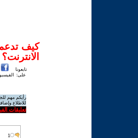
كيف تدعم-
الانترنت؟
تابعونا
على:
الفيسب
رأيكم مهم للج
للاطلاع وإضافة
تعليقات الف