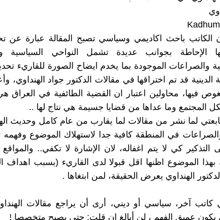
وي
Kadhum
 الكاتب باحث اكاديمي وسياسي تصبح المقالة عبارة عن تحل
ا الإحاطة بجوانب عديدة تشمل النواحي السياسية وال
جية والصراعات الموجودة بما يخدم ايضاح الصورة للقاريء تحديد
 الدينية قد تم اختراقها في مقالات الدكتور جواد الهنداوي، 
غوص فيها، محاولين اعتبار ان القضية الطائفية في العراق هي
كل المجتمع وما عداها من قضايا جسيمة هي نتاج لها ..
بعتي لما نشر من مقالات لما يقارب من عام كامل وحديث ال
لصراعات في المنطقة كافية جدا لاستهلاك الموضوع وفهمه ت
ى التذكير كي لا يتم اغفاله، لان الإشارة لا تكفي.. والمواقع 
هذا الموضوع اظنها اقل قبولا لدى القاريء (بسبب اهداف ا
دكتور الهنداوي يعرض الحقيقة، لمن ابتغاها .
ي كاتب آخر، سياسي أو ديني، أرى أن يراجع مقالات الهنداو
ي يكون عميق الفهم ، لن أبالغ إن قلت: حتى يصبح متخصصا !