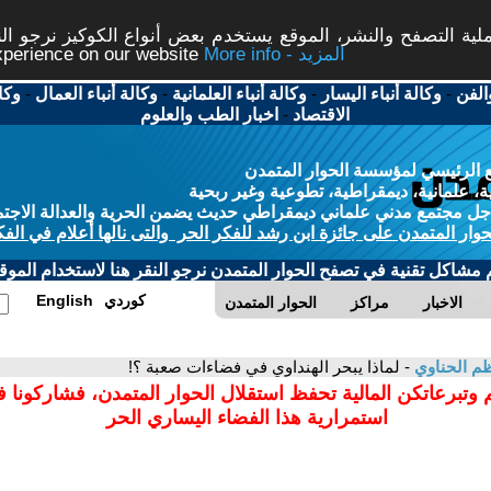
ة التصفح والنشر، الموقع يستخدم بعض أنواع الكوكيز نرجو النق
More info - المزيد
experience on our website
الفن
-
وكالة أنباء اليسار
-
وكالة أنباء العلمانية
-
وكالة أنباء العمال
-
وكا
الاقتصاد
-
اخبار الطب والعلوم
 الرئيسي لمؤسسة الحوار المتمدن
، علمانية، ديمقراطية، تطوعية وغير ربحية
ل مجتمع مدني علماني ديمقراطي حديث يضمن الحرية والعدالة الاجتم
حوار المتمدن على جائزة ابن رشد للفكر الحر والتى نالها أعلام في الفك
م مشاكل تقنية في تصفح الحوار المتمدن نرجو النقر هنا لاستخدام الموقع
كوردي
English
الاخبار
مراكز
الحوار المتمدن
م الحناوي
- لماذا يبحر الهنداوي في فضاءات صعبة ؟!
 وتبرعاتكن المالية تحفظ استقلال الحوار المتمدن، فشاركونا 
استمرارية هذا الفضاء اليساري الحر