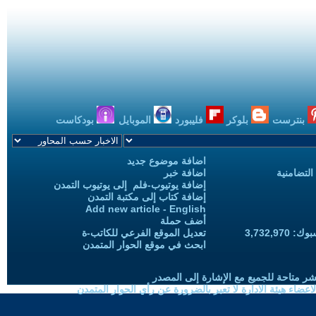
بنترست
بلوكر
فليبورد
الموبايل
بودكاست
اضافة موضوع جديد
التضامنية
اضافة خبر
إضافة يوتيوب-فلم إلى يوتيوب التمدن
إضافة كتاب إلى مكتبة التمدن
Add new article - English
أضف حملة
3,732,97
تعديل الموقع الفرعي للكاتب-ة
ابحث في موقع الحوار المتمدن
شر متاحة للجميع مع الإشارة إلى المصدر
ضاء هيئة الادارة لا تعبر بالضرورة عن رأي الحوار المتمدن