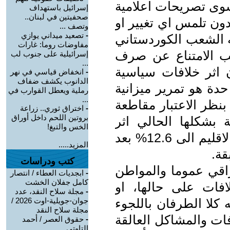
 سوى تصريحات اعلامية
إسرائيل باستهداف
صحفيتين في لبنان..
دون تلمس اي تغيير او
وتصف ...
-
تصعيد ميداني يوازي
 الشعب الكوردستاني
مفاوضات روما: غارات
بب الامتناع عن صرف
إسرائيلية على جنوب لب
...
ن اثر خلافات سياسية
-
انخفاض قياسي في نهر
الدانوب يكشف ضفاف
حدة هو تمرير ميزانية
رملية ويعطل القوارب في
...
دون الاخذ بنظر الاعتبار مقاطعة
-
اختراق ثوري.. زراعة
بروتين اللحم داخل أوراق
ة بشكلها الحالي اثر
الخس والتبغ!
خفض الحكومة العراقية لمخصصات الاقليم الى 12.6% بعد
المزيد.....
كتب ودراسات
راقي عموما والمواطن
-
ابجديات العطاء / انتصار
كامل جفلان الخشت
فات على حالها، او
-
مجلة سلاح النقد، عدد
كلا الطرفان باللجوء
جوان-جويلية-اوت 2026 /
مجلة سلاح النقد
فات والمشاكل العالقة
-
حقوق العصر / أحمد
التاوتي