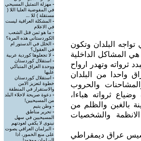
-
مهزلة التمثيل المسيحي
في المفوضية العليا اللا (
مستقلة ) للا ...
-
المشكلة العراقية ليست
في الاعلام
-
ما هو ثمن قتل الشعب
الكوردستاني هذه المرة؟
 تواجه البلدان وتكون
-
الخلل في الدستور ام
في العقول؟
 هي المشاكل الداخلية
-
لا تجعلوها كوردية عربية
-
استقلال كوردستان
د ثرواته وتهدر ارواح
ووحدة العراق المتباكي
عليها
راق واحدا من البلدان
-
استقلال كوردستان
المشاحنات والحروب
خطوة لتعزيز الامن
والاستقرار في المنطقة
وضياع ثرواته هباءا،
-
دعوة صريحة لاخلاء البلد
من المسيحيين!
ة بالغبن والظلم من
-
وطن يتيم
-
تحرير مناطق
لانظمة والشخصيات
المسيحيين في سهل
نينوى لا يكفي لعودتهم
-
البرلمان العراقي يصوت
 لتأسيس عراق ديمقراطي
على منع الخمور، اذا
البرلمان موجود!