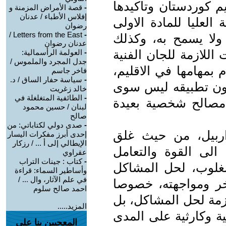
م كوردستان وتأكيدها
-
قصة الأمراض المزمنة و
إفلاس الأطباء / عدنان
العليا للمادة الاولى
رضوان
Letters from the East /
-
 ولا يسمح به، وكذلك
عدنان رضوان
اللازمة للجان الفنية
-
العولمة الرأسمالية:
جدل المجرد والملموس /
 بمهامها في الاقليم،
فاخر جاسم
-
سياسة حفار الساق / د.
دون تطبيقه ليس سوى
خالد زغريت
-
الطائفية المتغلغلة في
 مصالح شخصية بعيدة
لبنان / حسين محمود
صالح
-
صدى دولي لكتاباتي: من
اربيل، من حيث غلق
إحدى أبرز مفكرات اليسار
الإيطالي إلى أ ... / رزكار
الى القوة والتعامل
عقراوي
-
كتاب : جينات التراب
المغلوب، لحل المشاكل
وأساطير السماء: قراءة
في علم الآثار، وال ... /
ر ومواجهته، خصوصا
احمد صالح سلوم
ازمة لحل المشاكل، بل
المزيد.....
ة وكارثية على المدى
المعجبين بنا على