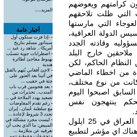
 كرامتهم ويعوضهم
المزيد.....
ت التي ظلت تلاحقهم
وجاء التي مارستها
أخبار عامة
سيس الدولة العراقية،
-
-إذا فزت ستكون أول
وليه وقادته الجدد
سيناتور مسلم بتاريخ
أمريكا-.. شاهد رد عبد ...
احقين خارج البلد
-
اضطرابات جوية تتسبّب
بهبوط مفاجئ لطائرة
 النظام الحاكم، لكن
هندية
-
لاجئ أفغاني يُتهم بالقتل
ة من اخطاء الماضي
في أثينا بعد العثور على
انت من نوع مختلف،
جثة في حقيب ...
-
بعد هجومين قرب باب
لسابق اصبحوا اليوم
المندب.. تحذيرات من
تصعيد يهدد الملاحة في ...
لحكم ينتهجون نفس
-
رغم تقدم المفاوضات
مع سلطنة عُمان.. إيران
.
تحدد 3 شروط لإعادة ...
مضى على استفتاء اقليم كوردستان العراق في 25 ايلول
-
ليست مجرد مشكلة في
المبيض: ما الذي يجب أن
ناك اي مؤشر لتطبيع
تعرفيه عن متلازمة ...
-
تحقيقات حقوقية تتهم