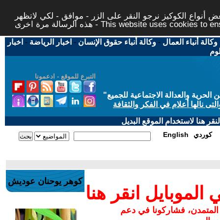
 أنواع الكوكيز نرجو النقر على الزر - موافق - لكي لاتظهر
This website uses cookies to ensure you ge
وكالة أنباء العمال
-
وكالة أنباء حقوق الإنسان
-
اخبار الرياضة
-
اخبار
لوم
التبرع للموقع - ادعمونا
حرية والعدالة الاجتماعية للجميع
"
تى نالها أعلام في الفكر والثقافة
قر هنا لاستخدام الموقع البديل
كوردي
English
كوهر يوحنان عوديش
لموبايل انقر هنا
 المتمدن، فشاركونا في دعم