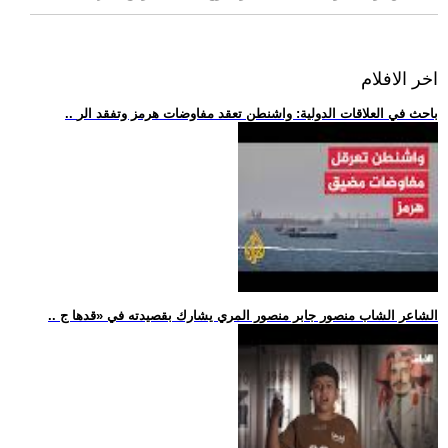
اخر الافلام
.. باحث في العلاقات الدولية: واشنطن تعقد مفاوضات هرمز وتفقد الر
.. الشاعر الشاب منصور جابر منصور المري يشارك بقصيدته في «قدها ج