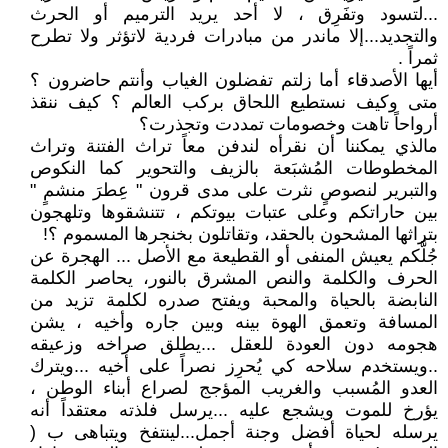
...لتسود وتفَرِق ، لا أحد يريد الترميم أو الحرث
والتجديد...إلا ماندر من مبادرات فردية لاتؤثر ولا تطرح
ثمراً .
أيها الأصدقاء أما زلتم تفضلون الغياب وأنتم حاضرون ؟
متى وكيف نستطيع اللحاق بركب العالم ؟ كيف ننقذ
أرواحاً تاهت وخصومات تمددت وتجذرت؟
مالذي يمكننا أن نقرأه لندفن معاً تراث الفتنة وتراث
المخطوطات المُشبَعة بالزيف والتحوير كما النكوص
والتبرير لنصوصٍ نثرت على مدى قرون " عِطرَ منشمٍ "
بين حاراتكم وعلى عتبات بيوتكم ، تتنشقوها وتلهجون
بتراثها المشحون بالحقد، وتقاتلون بخنجرها المسموم ؟!
جُلَّكم يعيش المنفى أو القطيعة مع الأصل ... الهجرة عن
الحرف والكلمة والنص المشرق بالنور، يحاصر الكلمة
النابضة بالحياة والمحبة ويفتح صدره لكلمة تزيد من
المسافة وتعمق الهوة بينه وبين جاره وأخيه ، يشن
هجومه دون العودة للعقل ...يطلق صراخه وزعيقه
..ويستخدم سلاحه كي يُحرِز نصراً على أخيه ...ويترك
العدو المُسبب والغريب المؤجج لصراع أبناء الوطن ،
يؤرخ للموت ويشجع عليه ...يرسل فلذته معتقداً أنه
يرسله لحياة أفضل وجنة أجمل...لينتفخ ويتباهى ب (