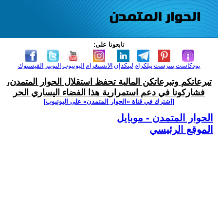
تابعونا على:
بودكاست
بنترست
تيلكرام
لينكدإن
الانستغرام
اليوتيوب
التويتر
الفيسبوك
تبرعاتكم وتبرعاتكن المالية تحفظ استقلال الحوار المتمدن،
فشاركونا في دعم استمرارية هذا الفضاء اليساري الحر
[اشترك في قناة ‫«الحوار المتمدن» على اليوتيوب]
الحوار المتمدن - موبايل
الموقع الرئيسي