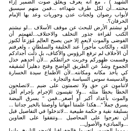
الشهيد ) ، مع أنه يعرف ويغلق صوت الضمير إزاء
محنته...أن لكل طرف شهداءه ...فمن منهم سيسبق
لأبواب رضوان ولجنات عدن وحوريات وعد بها الإمام
الخرفان؟.
لو نبشتم الأرض للبحث عن موقف الأسلاف ...لو نبشتم
الكتب لقراءة جذور التخلف والاختلاف...لفهمتم أن
الفوضى والموت لايعم إلا حين يصبح العالِم مُوَزِعاً لكنوز
الله ، والكاتب مأجوراً عند الخليفة والسلطان ، ولعرفتم
أن الأحلاف لم ترفع الرؤوس والأكتاف، بل ذلَّت أجدادكم
وقسمت ظهوركم وخربت خرائطكم ...لأن أحدهم خذل
الجموع وشذَّ عن الطريق الواضح وفتح دهليزاً لشقيقه
كي يأخذ مكانه ومكانته...لأن الأطماع سيدة الخسارة
والدسيسة سوس السياسة والتجارة .
لاتنامون عن حق ولا تصمتون على ضيم ...لاتصلحون
الخطأ بخطأ مثله ...ولا تقيسون الإجرام بإجرام أقل
والموت بأعداد أكبر أو أصغر...فمن " يسرق البيضة
يسرق جملاً "...هكذا علمتنا أمهاتنا وأوصتنا بالخير جداتنا ...
بسليقة نقية و حكمة طبيعية ...لاتدخلوا في التفاصيل قبل
أن تعرجوا على المحاصيل ...وتتفقوا على العناوين
...والمباديء والأصول...
رمموا الجسور لتعبروا فالجغرافيا لاتهجو التاريخ وإنما