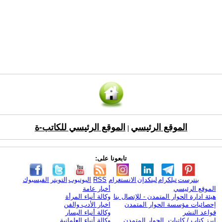
الموقع الرئيسي
الموقع الرئيسي للكاتب-ة
|
تابعونا على:
بنترست
تيلكرام
لينكدإن
الانستغرام
RSS
اليوتيوب
التويتر
الفيسبوك
الموقع الرئيسي
أخبار عامة
هيئة ادارة الحوار المتمدن - للإتصال بنا
وكالة أنباء المرأة
إحصائيات مؤسسة الحوار المتمدن
اخبار الأدب والفن
قواعد النشر
وكالة أنباء اليسار
ابرز كتاب / كاتبات الحوار المتمدن
وكالة أنباء العلمانية