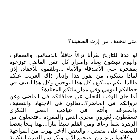
متى نتخفف من إرث الضغينة؟
لو عدنا للتاريخ لقرأنا تراثاً حافلاً بالدسائس والضغائن،
واليوم تنبشون بعناد وإصرار كل عفن الماضي توزعوه
بمفخرة على الأصدقاء والأبناء ...وتلقموه للأحفاد، إذن
لماذا تشكون من نفور هذا وإدبار ذاك الغريب عنكم
طالما أنكم تمتلكون كل هذا التوحش وكل هذا العنف في
خطابكم اليومي وفي ممارساتكم المعتادة؟
أما حان الوقت للتخلي عن حماقاتكم في الماضي وعن
نزواتكم في الحاضر؟...تغالون في الاجتهاد والتصنيف
والمعرفة وأنتم في غياهب العمى الفكري
تسقطون...تُغَيِرون مجرى النص والمفردة ..فتجعلون من
الزهرة سُماً زعافاً ومن القلم سيفاً بتاراً...لهذا يلجأ بعضنا
للصمت على مضض ، والبعض الآخر يهرب من المواجهة
...وكلاهما يزيد من تضخيم الألم وتكريس العتمة الفكرية