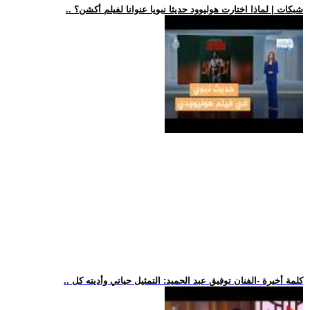
.. شبكات | لماذا اختارت هوليوود حديثا نبويا عنوانا لفيلم أكشن؟
.. كلمة أخيرة -الفنان توفيق عبد الحميد: التمثيل حياتي وأديته كل