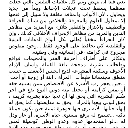
يعي فينا أن ينهض رغم كل علامات التيئيس ،التي جعلت
معظمنا يسقط تحت عجلات الإحباط ويبدأ من جديد
ويحاول ، لأن الأبواب والمنافذ مغلقة ولا سبيل إلى فتحها
إلا بمعاول العلوم والمعرفة والخلاص من شِباك الخرافة
والتطييف والابتزاز والتفقير يتلازم مع المزيد من مظاهر
التدين والمزيد من مظاهر الإنحراف الأخلاقي كذلك ، وإن
كان انحرافاً مخفياً يُطلى بكل أنواع الدهانات الدينية
والتقليدية كي يحافظ على الوجود فقط ...وجود منقوص
مجروح في كرامته ،في إنسانيته وفي وطنيته.
وتتكاثر على أطراف أحزمة الفقر والمخيمات قواقع
وطحالب بشرية مدججة بلغة القبيلة ولسان الإمام
الأجوف وسكينه المشرعة لذبح الجنس الأضعف ــ حسب
منطق مجتمعاتنا طبعاً ــ " المرأة ، ابنة أو زوجة أو أخت"
...حين يعجز رب الأسرة عن الاقتصاص ممن يسلبه حقه
أو يمس كرامته أو يجعل منه دوني النوع يقع في آخر
سُلَم البشرية التي يحق لها أن تحيا حياة بشرية كريمة ،
يحق للولي بيعها بالمزاد ، يحق له مقايضتها...كما يحق له
إنهاء حياتها...لأنه يرى فيها جوهرة ثمينة حين تكون جميلة
ذكية ...تسمح له برفع مستوى حياة الأسرة، أو عار وذل
له ...لو استخدمها عدوه وعدو الوطن كوسيلة لمس
شرفه ...وهو يعلم أن شرفه معلق فوق جسد هذه الابنة