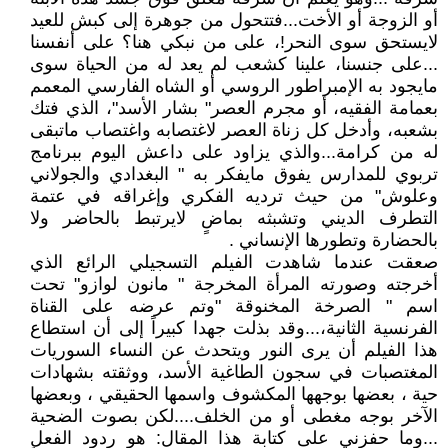
أو الزوجة أو الأخت...فتتحول من جوهرة إلى كبش للعيد
لايستحق سوى النحر!، على من نبكي هنا؟ على أنفسنا
...على جنسنا، علينا كشعب لم يعد له من الحياة سوى
مايجود به الإمبراطور الروسي أو الشاه الفارسي المعمم
بعمامة الفقيه، أو مجرم العصر" بشار الأسد"، الذي فتك
بشعبه، وأدخل كل زناة العصر لاغتصابه واغتصاب ماتبقى
له من كرامة...والذي يزاود على داعش اليوم ببرنامج
تربوي للمدارس يفوق مايفكر به " البغدادي والجولاني
وعلوش" من حيث ترديه الفكري وإغراقه في عتمة
التطرف الديني وتشبثه بماضٍ لايرتبط بالحاضر ولا
بالحضارة وتطورها الإنساني .
صعقت عندما شاهدت الفيلم التسجيلي الرائع الذي
أخرجته وصورته المرأة المخرجة " مانون لوازو" تحت
اسم " الصرخة المخنوقة "وتم عرضه على القناة
الفرنسية الثانية،...وقد بذلت جهدا كبيراً إلى أن استطاع
هذا الفيلم أن يرى النور ويتحدث عن النساء السوريات
المغتصبات في سجون الطاغية الأسد، ووثقته بشهادات
حية ، بعضها بوجهها المكشوف واسمها الحقيقي ، وبعضها
الآخر بوجه مغطى أو من الخلف....لكن بصوت الضحية
...وما حفزني على كتابة هذا المقال: هو ردود الفعل