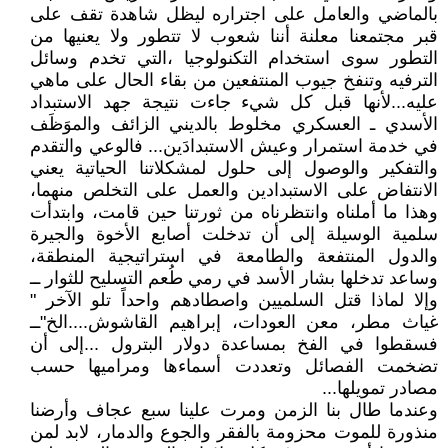
بالماضي والعامل على اجتراره ليظل شاهدة تقف على
قبر مجتمعنا معلنة أننا شعوب لا تتطور ولا يعنيها من
التطور سوى استخدام التكنولوجيا ،التي تخدم وسائل
الترفيه وتنفخ جيوب المنتفعين من بقاء الحال على ماهي
عليه...لأنها قبل كل شيء جاءت نتيجة جهد الاستبداد
الأسدي ـ العسكري مخلوط بالديني الزائف والموَظَف
في خدمة استمرار وعيش الاستبدادَين... فالوعي والتقدم
والتفكير والوصول إلى حلول لمشكلاتنا الحياتية يعني
الانتفاض على الاستبدادين والعمل على التخلص منهما،
وهذا ما أملناه وانتظرناه من ثورتنا حين قامت، وابتدأت
سلمية الوسيلة إلى أن تدخلت أصابع الأخوة والجيرة
والدول المنتفعة والطامعة في استراتيجية المنطقة،
وساعد تدخلها بشار الأسد في رمي طُعم التسليح للثوار ــ
وإلا لماذا قتل السلميين واصطادهم واحداً تلو الآخر "
غياث مطر، معن العودات، إبراهيم القاشوش....الخ"ــ
فسقطوا في الفخ بمساعدة دولار البترول ...إلى أن
تضخمت الفصائل وتعددت أسماءها ومراميها حسب
مصادر تمويلها...
وعندما طال بنا الزمن ومرت علينا سبع عجاف وأرضنا
منذورة للموت محزومة بالفقر والجوع والدمار، لابد لمن