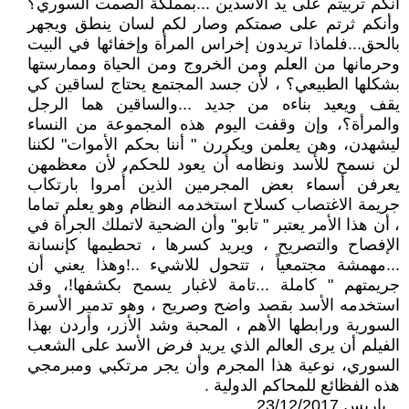
أنكم تربيتم على يد الأسدين ...بمملكة الصمت السوري؟
وأنكم ثرتم على صمتكم وصار لكم لسان ينطق ويجهر
بالحق...فلماذا تريدون إخراس المرأة وإخفائها في البيت
وحرمانها من العلم ومن الخروج ومن الحياة وممارستها
بشكلها الطبيعي؟ ، لأن جسد المجتمع يحتاج لساقين كي
يقف ويعيد بناءه من جديد ...والساقين هما الرجل
والمرأة؟، وإن وقفت اليوم هذه المجموعة من النساء
ليشهدن، وهن يعلمن ويكررن " أننا بحكم الأموات" لكننا
لن نسمح للأسد ونظامه أن يعود للحكم، لأن معظمهن
يعرفن أسماء بعض المجرمين الذين أُمروا بارتكاب
جريمة الاغتصاب كسلاح استخدمه النظام وهو يعلم تماما
، أن هذا الأمر يعتبر " تابو" وأن الضحية لاتملك الجرأة في
الإفصاح والتصريح ، ويريد كسرها ، تحطيمها كإنسانة
...مهمشة مجتمعياً ، تتحول للاشيء ..!وهذا يعني أن
جريمتهم " كاملة ...تامة لاغبار يسمح بكشفها!، وقد
استخدمه الأسد بقصد واضح وصريح ، وهو تدمير الأسرة
السورية ورابطها الأهم ، المحبة وشد الأزر، وأردن بهذا
الفيلم أن يرى العالم الذي يريد فرض الأسد على الشعب
السوري، نوعية هذا المجرم وأن يجر مرتكبي ومبرمجي
هذه الفظائع للمحاكم الدولية .
ــ باريس 23/12/2017