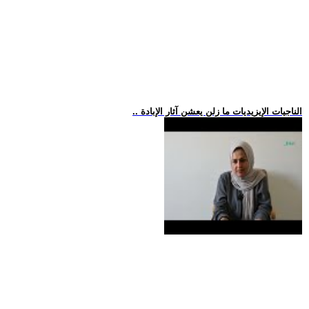
.. الناجيات الإيزيديات ما زلن يعشن آثار الإبادة