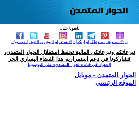
تابعونا على:
بودكاست
بنترست
تيلكرام
لينكدإن
الانستغرام
اليوتيوب
التويتر
الفيسبوك
تبرعاتكم وتبرعاتكن المالية تحفظ استقلال الحوار المتمدن،
فشاركونا في دعم استمرارية هذا الفضاء اليساري الحر
[اشترك في قناة ‫«الحوار المتمدن» على اليوتيوب]
الحوار المتمدن - موبايل
الموقع الرئيسي