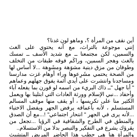
أين نقف من المرأة ؟، وماهو لون غدنا؟
إنني موجوعة بالتراث، مع أنه يحتوي على الغث
والسمين، لكن مجتمعنا ــ مع شديد الأسف ــ تمسك
بالغث وهجر السمين، وراكَم فوقه طبقات من التخلف
وطوفان من مزق دينية مشوَهة ومشَوِهة ...لا أساس لها
من الصحة يحتمي مشَرِعوها وراء أوهام غزت مدارسنا
ومساجدنا وانتشرت على أيدي أئمة يفوق جهلهم وعماهم
" أبا جهل "ــ ذاك البريء من اسمه لو قورن بما يفعله آباء
وأحفاد ...نبي الإسلام وورثة العادات التي ابتلينا بها ويعمل
الكثير منا على تكريسها ، أو يقف منها موقف المسالم
المستسلم ، لأنه بأعماقه يرفض الجهر ويفضل الاختباء
...لأنه يرى في الجهر " انتحار اجتماعي" !...مع أن الصدق
والمنطق في الطرح والشفافية في الرؤيا ...تجعل من
يقرؤك يشرع في التفكير والتبصر بدلا من الاستسلام..
والمرأة هنا هي حطب هذا الحاضر المريض المتشبث