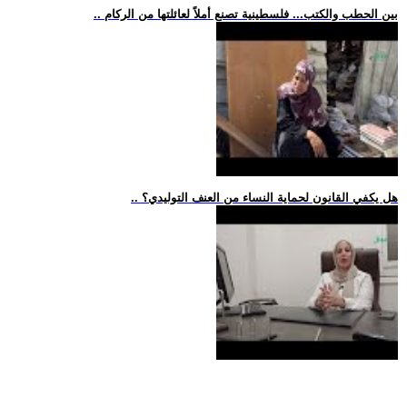
.. بين الحطب والكتب... فلسطينية تصنع أملاً لعائلتها من الركام
.. هل يكفي القانون لحماية النساء من العنف التوليدي؟