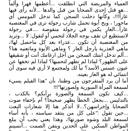
العمياء والمريضة التي انطلقت ...أعظمها قهرا وألماً
...هو قتل إحدى الضحايا من قبل والدها ...لأنه رأى فيها
عاراً!!!، وكأنها دخلت السجن كما تدخل المومس أي
ماخور! ، ويح أبوة تحمل شارب رجولة ترى في المغتصبة
عاراً...العار يكمن في رجولة منقوصة ....في رجولة
لاتستطيع أن تقف بوجه الجلاد لتحمي أو لتقول: لا ...وتريد
من المغتصبة أن تكون ...عذراء بعد كل ماحصل لها!،
ماهي العذرية يارجل العار ؟ وماهي الأبوة وماتعنيه هنا؟
...ألم تدخل ابنتك السجن من أجل ارغامك أنت أو شقيقها
على الظهور؟ لماذا لم تظهر لتحميها؟ لماذا لم تخفها عن
عيون عسس الأسد؟ تباً لك ولمجتمع لا أري فيه سوى أن
انتمائي له هو العار بعينه.
أما أن يرد المتفرجون من وطننا، بأن "هذا الفيلم يسيء
لسمعة المرأة السورية ولصورتها"!!!
...كيف تكون السمعة والصورة برأيكم؟ بالكذب ،
بالتدليس ...بجعل الخطأ يظهر صحيحاً؟ أم بإخفاء صوت
الضحايا وإخراسهن؟...لا أتذكر هنا إلا شعارات البعث
...حين تقول :"على كل من ينتقد سياسته ، بأنه أساء
لسمعة البلد وشوه صورتها!، وهذا يعني يجب أن يبلع
المواطن السكين على الحدين ويتقن الصمت ...أنسيتم