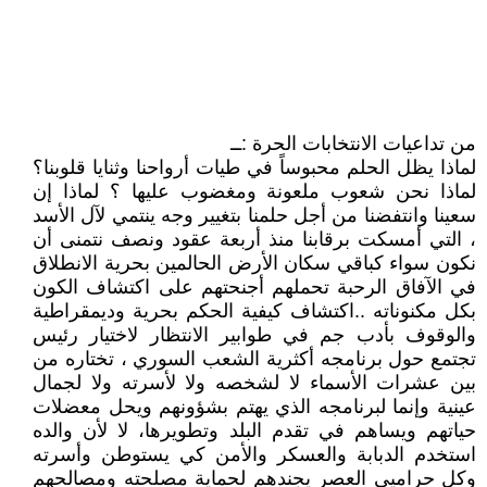
من تداعيات الانتخابات الحرة :ــ
لماذا يظل الحلم محبوساً في طيات أرواحنا وثنايا قلوبنا؟
لماذا نحن شعوب ملعونة ومغضوب عليها ؟ لماذا إن
سعينا وانتفضنا من أجل حلمنا بتغيير وجه ينتمي لآل الأسد
، التي أمسكت برقابنا منذ أربعة عقود ونصف نتمنى أن
نكون سواء كباقي سكان الأرض الحالمين بحرية الانطلاق
في الآفاق الرحبة تحملهم أجنحتهم على اكتشاف الكون
بكل مكنوناته ..اكتشاف كيفية الحكم بحرية وديمقراطية
والوقوف بأدب جم في طوابير الانتظار لاختيار رئيس
تجتمع حول برنامجه أكثرية الشعب السوري ، تختاره من
بين عشرات الأسماء لا لشخصه ولا لأسرته ولا لجمال
عينية وإنما لبرنامجه الذي يهتم بشؤونهم ويحل معضلات
حياتهم ويساهم في تقدم البلد وتطويرها، لا لأن والده
استخدم الدبابة والعسكر والأمن كي يستوطن وأسرته
وكل حراميي العصر يجندهم لحماية مصلحته ومصالحهم