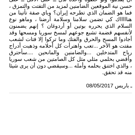
حسن نية الموقعين الضامنين لمزيد من التفتت والتمزق ،
فما هو الضمان الذي تطرحه إيران؟ وباي صفة تأتينا من
هناااااك كي تضمن سلامنا وسلامة أرضنا ، وماهو نوع
السلام الذي يحرره بوتين أو أردوغان ؟ إنهم يضمنون
لأنفسهم قضمة تشبع جوعهم لمسخ سوريا ومسحها وقد
أجادوا المسح والحرق والفتك وما تركوا إلا فتات لشعب
مفتت هو الآخر ...تعب واهترأت كل أحلامه وذهبت أدراج
رياح المتدخلين ...والضامنين والمانحين ....سأحترق
وأقضي بحلمي مثلي مثل كل الصامتين من شعب سوريا
، والذي اختنق بحلمه وأمله ...وسيقضي دون أن يرى شيئا
منه قد تحقق.
ـ باريس 08/05/2017