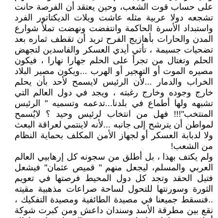
على حساب قوت الشعب، وحين يعتقد أن الفرصة حانت
تشجعه دولا عربية مثله عاشت ويلات الديكتاتور الفرد
واستبداد الأسرة الحاكمة وانتفضت ونهضت تملأ شوارع
المدن والحارات بأهازيج الفرح تريد أن تقطف ثماره بعد
تضحيات جسيمة ، تأتي أيدي العسكر والفاسدين لتجهض
الحلم وتغتال من تجرأ على الحلم جهارا نهارا ، فيكون
مصيره الموت أو التهجير أو الهرب ...ويكون مصير البلاد
الخراب والدمار ...لأن الرئيس لايسمح لأحد بأن يحلم
خارج وجوده وخارج رغبته ، ويجد في دول العالم التي
تشبهه ولها أطماع في بلدنا...تدعمه وتسميه " الرئيس
المنتخب"!!! فهل من انتخاب لرئيس وحيد ؟ لايٌسمح
لمواطن أن يترشح إلى جانبه ...لأنه لاينتمي لعراقة البعث
ولا لدبابة العسكر أو لجهاز الأمن المكلف بحماية النظام
من الشعب!
ولم يكتف بهذا ، بل أطلق من سجونه كل إرهابيي العالم
العربي والمسلم، ليجعل منهم " قميص عثمان" فيشعل
فتيل الحقد وتجد كل دول المحيط فرصتها في تعويم
الثورة وسورنتها للتحول لساحة صراعات مذهبية مقيته
..فنسقط جميعنا في مصيدة الطائفية ومصيدة التفكيك ،
نقع بين مطرقة الأسد وسندان داعش ومن كبرت شوكة