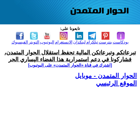
تابعونا على:
بودكاست
بنترست
تيلكرام
لينكدإن
الانستغرام
اليوتيوب
التويتر
الفيسبوك
تبرعاتكم وتبرعاتكن المالية تحفظ استقلال الحوار المتمدن،
فشاركونا في دعم استمرارية هذا الفضاء اليساري الحر
[اشترك في قناة ‫«الحوار المتمدن» على اليوتيوب]
الحوار المتمدن - موبايل
الموقع الرئيسي