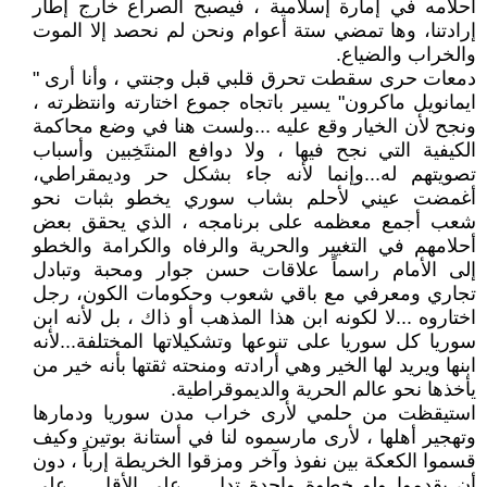
أحلامه في إمارة إسلامية ، فيصبح الصراع خارج إطار
إرادتنا، وها تمضي ستة أعوام ونحن لم نحصد إلا الموت
والخراب والضياع.
دمعات حرى سقطت تحرق قلبي قبل وجنتي ، وأنا أرى "
ايمانويل ماكرون" يسير باتجاه جموع اختارته وانتظرته ،
ونجح لأن الخيار وقع عليه ...ولست هنا في وضع محاكمة
الكيفية التي نجح فيها ، ولا دوافع المنتَخِبين وأسباب
تصويتهم له...وإنما لأنه جاء بشكل حر وديمقراطي،
أغمضت عيني لأحلم بشاب سوري يخطو بثبات نحو
شعب أجمع معظمه على برنامجه ، الذي يحقق بعض
أحلامهم في التغيير والحرية والرفاه والكرامة والخطو
إلى الأمام راسماً علاقات حسن جوار ومحبة وتبادل
تجاري ومعرفي مع باقي شعوب وحكومات الكون، رجل
اختاروه ...لا لكونه ابن هذا المذهب أو ذاك ، بل لأنه ابن
سوريا كل سوريا على تنوعها وتشكيلاتها المختلفة...لأنه
ابنها ويريد لها الخير وهي أرادته ومنحته ثقتها بأنه خير من
يأخذها نحو عالم الحرية والديموقراطية.
استيقظت من حلمي لأرى خراب مدن سوريا ودمارها
وتهجير أهلها ، لأرى مارسموه لنا في أستانة بوتين وكيف
قسموا الكعكة بين نفوذ وآخر ومزقوا الخريطة إرباً ، دون
أن يقدموا ولو خطوة واحدة تدل ــ على الأقل ــ على