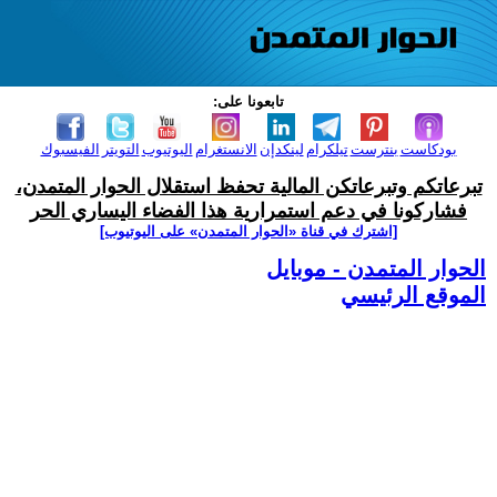
تابعونا على:
بودكاست
بنترست
تيلكرام
لينكدإن
الانستغرام
اليوتيوب
التويتر
الفيسبوك
تبرعاتكم وتبرعاتكن المالية تحفظ استقلال الحوار المتمدن،
فشاركونا في دعم استمرارية هذا الفضاء اليساري الحر
[اشترك في قناة ‫«الحوار المتمدن» على اليوتيوب]
الحوار المتمدن - موبايل
الموقع الرئيسي