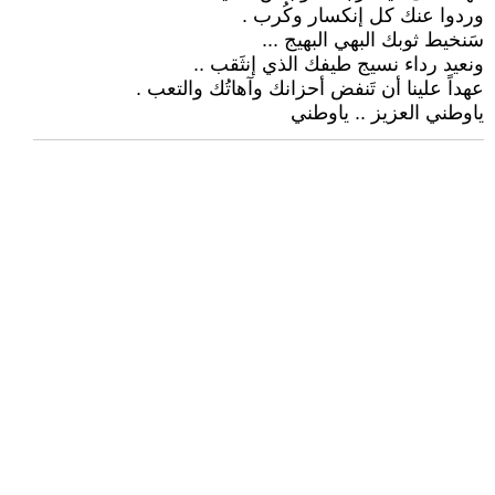
وردوا عنك كل إنكسار وكُرب .
سَنخيط ثوبك البهي البهيج ...
ونعيد رداء نسيج طيفك الذي إنثَقب ..
عهداً علينا أن تَنفض أحزانك وآهاتُك والتعب .
ياوطني العزيز .. ياوطني