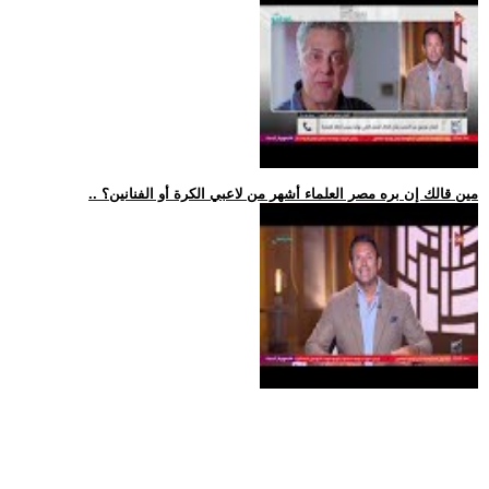
.. مين قالك إن بره مصر العلماء أشهر من لاعبي الكرة أو الفنانين؟