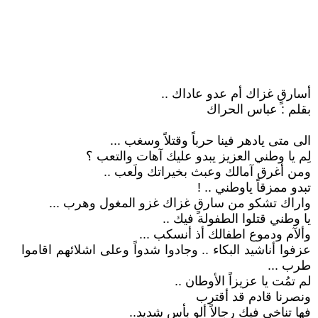
أسارقٍ غزاك أم عدو عاداك ..
بقلم : عباس الحراك
الى متى يادهر فينا حرباً وقتلاً وسغب ...
لِم يا وطني العزيز يبدو عليك آهات والتعب ؟
ومن أغرق آمالك وعبث بخيراتك ولَعب ..
تبدو ممزقاً ياوطني .. !
واراك تشكو من سارقٍ غزاك غزو المغول وهرب ...
يا وطني قتلوا الطفولة فيك ..
وألآم ودموع اطفالك أذ أنسكب ...
عزفوا أناشيد البكاء .. وجادوا شدواً وعلى اشلائهم اقاموا
طرب ...
لم تمُت يا عزيزاً الأوطان ..
ونصرنا قادم قد أقترب
فها تناخى فيك رجالاً ألو بأس شديد..