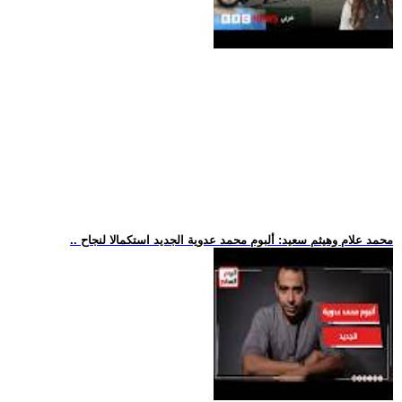
.. محمد علام وهيثم سعيد: ألبوم محمد عدوية الجديد استكمالا لنجاح