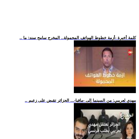
.. كلمة أخيرة -أزمة خطوط الهواتف المحمولة.. المخرج سامح سند: ما
.. مهدي لعريبي: من السينما إلى -مافيا-... الجزائر تقبض على زعيم