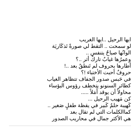
ايها الرحيل ..ايها الغريب
لو سمحت .. التقط لي صورةً تَذكَاريَة
الوانُها صباحٌ يتنفس ..
وعمرُها غيابٌ تاركٌ أثر ..؟
أطارها بحروف لم تَنطقُ بعد ..!
حروفٌ أحبت الأختباء !؟
في حَبس صدور الجفاف تتظاهر الغياب
كطائر السنونو يتخطف رؤوس البؤساء
محاولاً أن يوقد أَمَلاً .....
كن مَهيب الرحيل ...
كَهيبة حلمٌ كَبير في يقظة طفلٍ صَغير ..
كماالكلمات التي لم تقال بعد
هي الأكثر جمال في محاريب الصدور