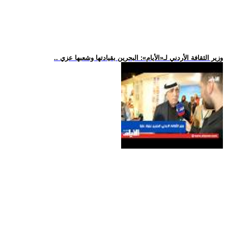
.. وزير الثقافة الأردني لـ«الأيام»: البحرين بقيادتها وشعبها عزي