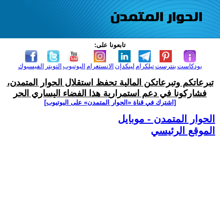
تابعونا على:
بودكاست
بنترست
تيلكرام
لينكدإن
الانستغرام
اليوتيوب
التويتر
الفيسبوك
تبرعاتكم وتبرعاتكن المالية تحفظ استقلال الحوار المتمدن،
فشاركونا في دعم استمرارية هذا الفضاء اليساري الحر
[اشترك في قناة ‫«الحوار المتمدن» على اليوتيوب]
الحوار المتمدن - موبايل
الموقع الرئيسي