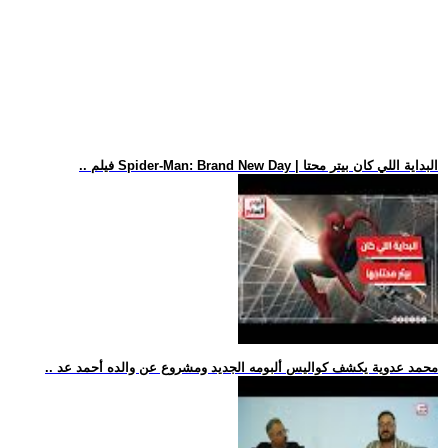
.. فيلم Spider-Man: Brand New Day | البداية اللي كان بيتر محتا
.. محمد عدوية يكشف كواليس ألبومه الجديد ومشروع عن والده أحمد عد