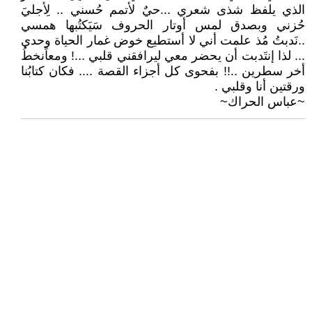
الذي يلفظ شذى شعري ...حيٌ لأتمم حُسني .. لِأجليَ
حُزني وبصدق لمس أوتار الحروف سَيَكتُبها همسي
..نَدبتُ مُذ علمت أني لا أستطيع خوض غمار الحياة وحدي
... لذا إنتَدبت أن يحضر معي ليرافقني قلبي ...! ومعاًنخطُ
أخر سطرين ..!! بفحوى كل أجزاء القصة .... فكان كتابُنا
ورقتين أنا وقلبي .
~عباس الحراك~