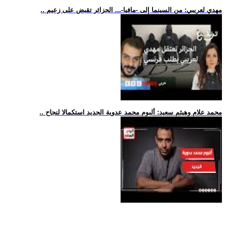
.. مهدي لعريبي: من السينما إلى -مافيا-... الجزائر تقبض على زعيم
.. محمد علام وهيثم سعيد: ألبوم محمد عدوية الجديد استكمالا لنجاح