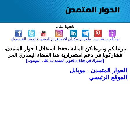
تابعونا على:
بودكاست
بنترست
تيلكرام
لينكدإن
الانستغرام
اليوتيوب
التويتر
الفيسبوك
تبرعاتكم وتبرعاتكن المالية تحفظ استقلال الحوار المتمدن،
فشاركونا في دعم استمرارية هذا الفضاء اليساري الحر
[اشترك في قناة ‫«الحوار المتمدن» على اليوتيوب]
الحوار المتمدن - موبايل
الموقع الرئيسي