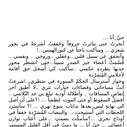
حيٌ_أنا ....
أبحرتُ حتى تناثرتُ حروفاً وخَفقتُ أشرعةً في بحور
شعري ... وسأكتب باحثاً عن كنوزالهمس ..!
وأتحقق عن سبيل قلبي ..وعقلي ..وروحي .. ونفسي ..
قُسّمتْ أعضاء حيز الصدر سنيناً...حتى انشطَر محور
جذبها بطردهِ عكسي ..سأكتب كي أُسجل حق أقامة
لأحلامي المُشرّدة
وجواز أسترسال الحِكَمْ المبتورة في سَطري ..!شرعتُ
أُثثُ مساحاتي وفضاءات خيارات نثري ..لا أُطيق آخر
أنفاس المسافات .. وأطلالة أودية تبلغ بي حد التّلاشي ..
أُفضلُ السقوط أو حتى الموت عَطشاً .... !؟على أن أصل
الى نهايةٍ ليس بعدها بدايات ينبوع نهري ... !؟ سأسترد
اللحظات التي أُستبيحت ... والنبضات المُشرّدة خفقاً في
أوداج نحري ...؟سأمكُث بصمتٍ ...على أعتاب توازن
أعضائي ... حيٌ أنا ... ما دمتُ في أقل القليل المستمر