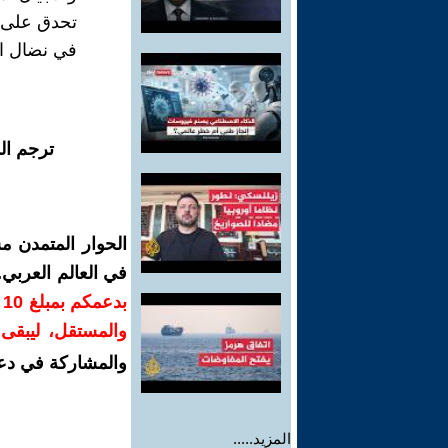
تحدق على ج
في نضال ا
ترجم ال
الحوار المتمدن م
في العالم العربي
ب
والمستقل، ليبقى ص
والمشاركة في دع
المزيد.....