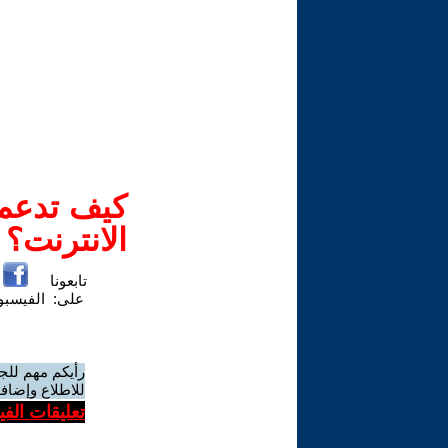
كيف تدعم-
الانترنت؟
تابعونا
على:
الفيسب
رأيكم مهم للج
للاطلاع وإضافة
تعليقات الف