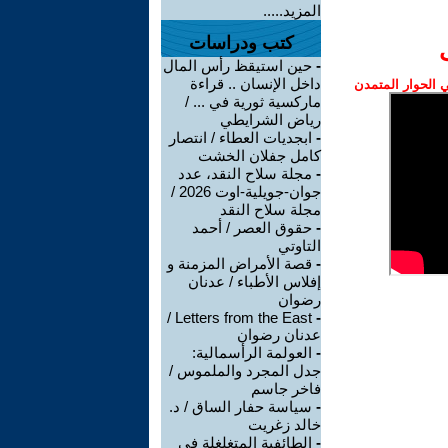
المزيد.....
كتب ودراسات
-
حين استيقظ رأس المال
داخل الإنسان .. قراءة
الحوار المتمدن
ماركسية ثورية في ... /
رياض الشرايطي
-
ابجديات العطاء / انتصار
كامل جفلان الخشت
-
مجلة سلاح النقد، عدد
جوان-جويلية-اوت 2026 /
مجلة سلاح النقد
-
حقوق العصر / أحمد
التاوتي
-
قصة الأمراض المزمنة و
إفلاس الأطباء / عدنان
رضوان
Letters from the East /
-
عدنان رضوان
-
العولمة الرأسمالية:
جدل المجرد والملموس /
فاخر جاسم
-
سياسة حفار الساق / د.
خالد زغريت
-
الطائفية المتغلغلة في