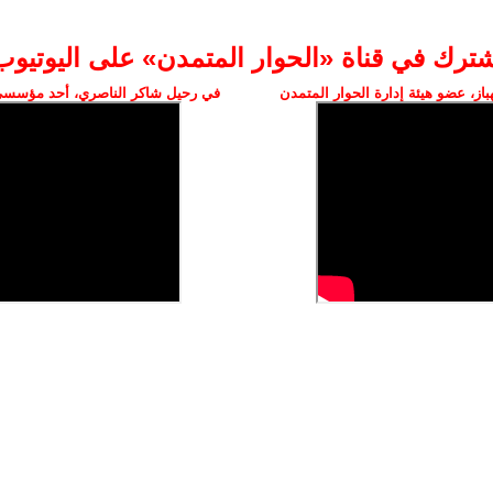
شترك في قناة «الحوار المتمدن» على اليوتيوب
ز، عضو هيئة إدارة الحوار المتمدن
في رحيل شاكر الناصري، أحد مؤسسي 