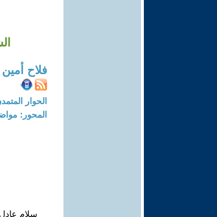
ال
فلاح أمين 
الحوار المتمدن-العدد: 5768 - 18
المحور: مواض
سلام عادل 