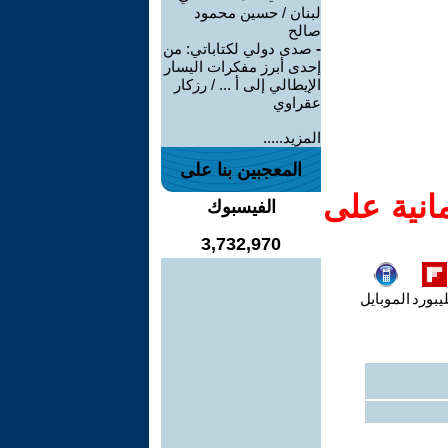
لبنان / حسين محمود
صالح
-
صدى دولي لكتاباتي: من
إحدى أبرز مفكرات اليسار
الإيطالي إلى أ ... / رزكار
عقراوي
المزيد.....
المعجبين بنا على
انية على
الفيسبوك
3,732,970
يبورد
الموبايل