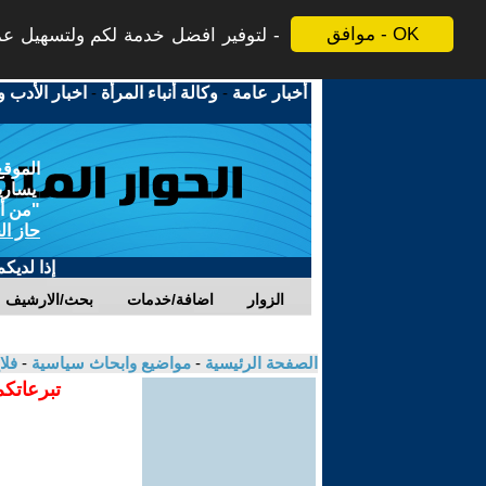
موافق - OK
لتوفير افضل خدمة لكم ولتسهيل عملي
أخبار عامة
-
وكالة أنباء المرأة
-
اخبار الأدب و
الموقع
يسارية
"من أج
حاز ال
إذا لديك
الزوار
اضافة/خدمات
بحث/الارشيف
الصفحة الرئيسية
-
مواضيع وابحاث سياسية
-
فلا
تبرعاتكم