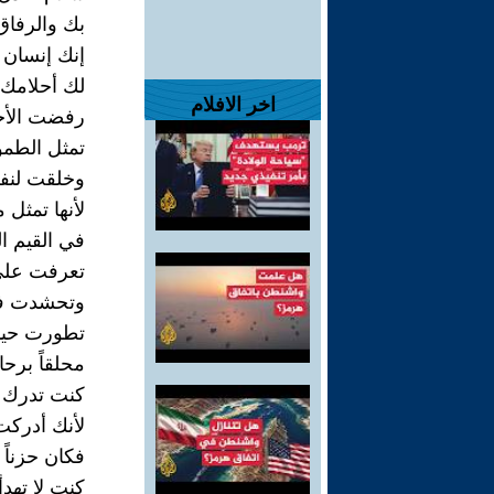
بك والرفاق 
إنك إنسان 
لك أحلامك 
اخر الافلام
رفضت الأحلا
تمثل الطمو
وخلقت لنفس
لأنها تمثل 
في القيم ال
تعرفت على 
وتحشدت في
تطورت حيات
محلقاً برحاب
كنت تدرك إ
لأنك أدركت
فكان حزناً 
كنت لا تهد