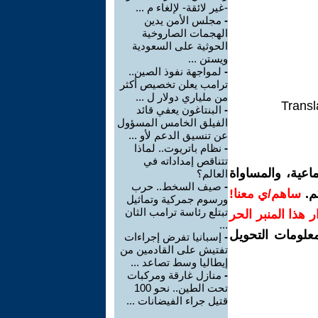
-غير لائقة- لإلغاء م ...
-
مجلس الأمن يدين
الهجمات الصاروخية
الحوثية على السعودية
ويستن ...
-
لمواجهة نفوذ الصين..
ترامب يعلن تخصيص أكثر
من ملياري دولار ل ...
Transl
-
البنتاغون يعفي قائد
الفيلق الخامس المسؤول
عن تنسيق الدعم لأو ...
-
نظام باتريوت.. لماذا
تتناقص إمداداته في
اعية، والمساواة
العالم؟
-
صيف السخط.. حرب
م.
ساهم/ي معنا!
ورسوم جمركية وتماثيل
تبتلع رئاسة ترامب الثان
رار هذا المنبر الحر
...
معلومات التحويل
-
إسبانيا تفرض إجراءات
تفتيش على القادمين من
إيطاليا وسط تصاعد ...
-
منازل غارقة ومركبات
تحت الطين.. نحو 100
قتيل جراء الفيضانات ...