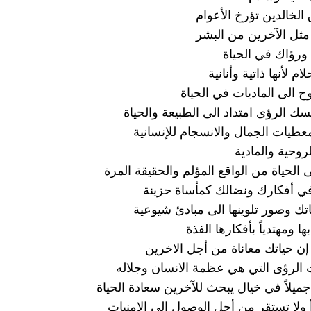
الخالدين تؤرخ الأعوام
مثل الآخرين من البشر
ورؤاك في الحياة
م لأنها ذاتية وأنانية
ح الى الماديات في الحياة
ك الرؤى امتداد الى الطبيعة والحياة
معطيات الجمال والانسجام للإنسانية
روحية والمادية
الحياة من الواقع المؤلم والحقيقة المرة
 أفكارك ونضالك كمأساة حزينة
ك وصور تلوينها الى مبادئ شيوعية
ها ومهتدياً بأفكارها الفذة
ن حياتك معاناة من أجل الاخرين
 الرؤى التي هي عظمة الانسان وجلاله
جميلاً في خيال يبحث للآخرين سعادة الحياة
أ ولا تستقر من أجل الوصول الى الامنيات