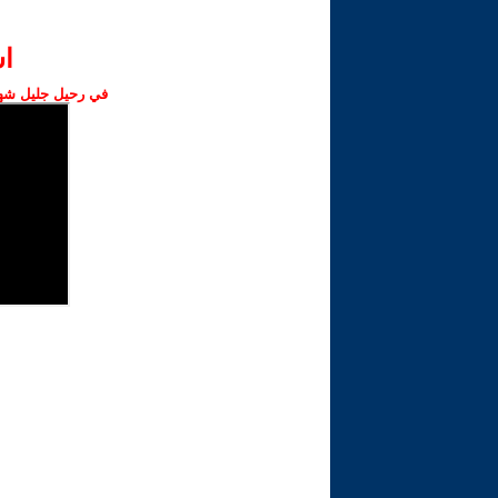
ا‫
في رحيل جليل شهبا