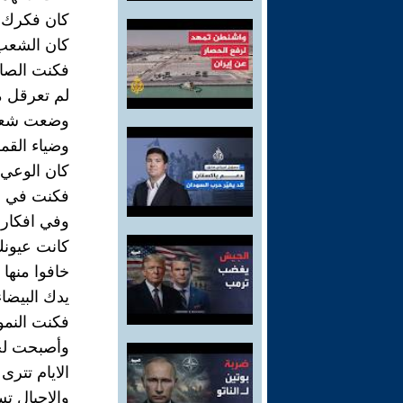
كان فكرك 
كان الشعب
فكنت الصام
لم تعرقل 
وضعت شعا
وضياء القم
كان الوعي 
فكنت في ال
وفي افكار 
كانت عيونك
خافوا منها 
يدك البيضا
فكنت النمو
وأصبحت لحز
الايام تتر
والاجيال ت