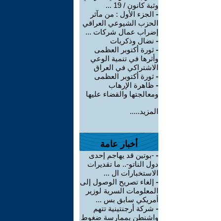
وثبة كانون / 19 ...
-
الجزء الأول : من مآثر
الحزب الشيوعي العراقي
إضراب عمال شركات ...
-
نضال وذكريات
-
ثورة أكتوبر العظمى
وأثرها في تنمية الوعي
الاشتراكي في العراق
-
ثورة أكتوبر العظمى
-
ظاهرة الإرهاب
ومعالجتها والقضاء عليها
المزيد.....
أخبار عامة
-
-بوتين قد يهاجم إحدى
دول الناتو-.. ما تقديرات
الاستخبارات ال ...
-
إلغاء تصريح الوصول إلى
المعلومات السرية لوزير
أمريكي سابق بس ...
-
شركة أرجنتينية تتهم
واشنطن بممارسة ضغوط