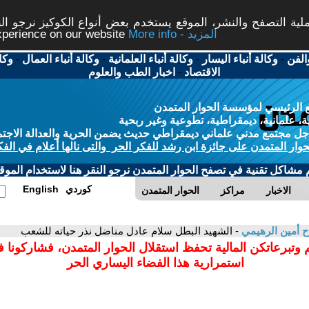
ة التصفح والنشر، الموقع يستخدم بعض أنواع الكوكيز نرجو النق
More info - المزيد
experience on our website
الفن
-
وكالة أنباء اليسار
-
وكالة أنباء العلمانية
-
وكالة أنباء العمال
-
وكا
الاقتصاد
-
اخبار الطب والعلوم
 الرئيسي لمؤسسة الحوار المتمدن
، علمانية، ديمقراطية، تطوعية وغير ربحية
ل مجتمع مدني علماني ديمقراطي حديث يضمن الحرية والعدالة الاجتم
حوار المتمدن على جائزة ابن رشد للفكر الحر والتى نالها أعلام في الفك
م مشاكل تقنية في تصفح الحوار المتمدن نرجو النقر هنا لاستخدام الموقع
كوردي
English
الاخبار
مراكز
الحوار المتمدن
ح أمين الرهيمي
- الشهيد البطل سلام عادل مناضل نذر حياته للشعب
 وتبرعاتكن المالية تحفظ استقلال الحوار المتمدن، فشاركونا 
استمرارية هذا الفضاء اليساري الحر