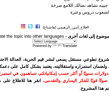
بينه تشاهد نضالك اللامع صرخة
لشعوب دروس وعبرة
#فلاح_أمين_الرهيمي (هاشتاغ)
موضوع إلى لغات أخرى -
ate the topic into other languages
Powered by
Translate
شروع تطوعي مستقل يسعى لنشر قيم الحرية، العدالة الاجتم
. ولضمان استمراره واستقلاليته، يعتمد بشكل كامل على دعمك
دعمكم بمبلغ 10 دولارات سنويًا أو أكثر حسب إمكانياتكم، تساهمون في استم
وتًا قويًا للفكر اليساري والتقدمي
،
انقر هنا للاطلاع على 
م هذا المشروع
.