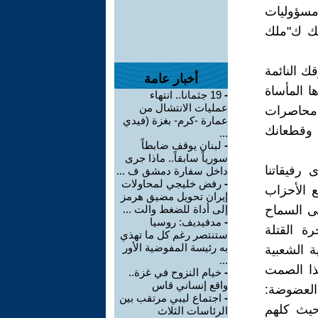
مسؤوليات
بك ك"ملك
ك النائمة
أخبار عامة
ا المأساة
-
19 جثمانا.. انتهاء
عمليات الانتشال من
و محاصرات
عمارة -كرم- بغزة (فيدي
 وقطعانك
...
-
لبنان يوقف ضابطاً
سورياً سابقاً.. ماذا جرى
 رفيقاتنا
داخل سفارة دمشق ف ...
-
رفض خليجي لمحاولات
ع الأحزاب
إيران تحويل مضيق هرمز
لى السماح
إلى أداة للضغط والت ...
-
مدفيديف: روسيا
ة القتلة
ستنتصر رغم كل ما تهذي
به رئيسة المفوضية الأور
ة الشعبية
...
ذا الصمت
-
خيام النزوح في غزة..
واقع إنساني قاس
العضوضة:
-
اجتماع ليبي مرتقب بين
 حيث كلهم
الرئاسات الثلاث