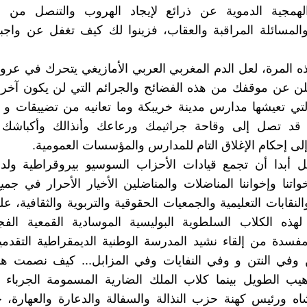
لهمجية الدموية عن ذرائع لإيجاد الهروب والتنصل من 
والمسائلة المراقبة والعقاب، فزينوا لك كيف تغفل عن واج
 المرة، لعل الدم المغربي العربي الأمازيغي يتحرك في عروق
علن عن موقفك من هذه الفضائح والجرائم التي لن يكون آخره
التي تعيشها مدارس مدينة خريبكة وما تعانيه من تضييقات 
 قد تصل إلى وقاحة جراثيمك ورعاعك وأنذالك وأكباشك
لى إحكام الإغلاق التام للمدارس والمؤسسات العمومية.
ل أبدا أن تجمع قيادات الأحزاب السوسيو بيروقراطية ولدى
واتنا وإخواننا المناضلات والمناضلين الأخيار الأحرار في جمي
لنقابات التعليمية والجمعيات الحقوقية والتربوية والثقافية، ع
هذه الكلاب السلطوية البوليسية الموسادية القمعية الفجر
مفسدة من إلقاء نشيد المدرسة الوطنية الديمقراطية التقدمي
وفي النتن و وفي النفايات وفي المزابل... كيف نصمت ه
هيب الطويل بينما كلاب الملك الضارية المسمومة الجرباء 
اه ورئيس كهنة حزب النذالة والسفالة والدعارة والعهارة،