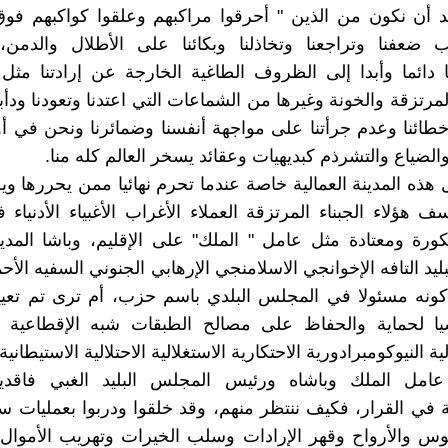
د أن نكون من الذين " أحرقوا مراكبهم وعلقوا كواكبهم فوق
ضعفنا وتراجعنا وتخاذلنا وبكائنا على الأطلال والدمن، و
 دائما وأبدا إلى الظروف الطاغية الخارجة عن إرادتنا مثل 
لمرتزقة والخونة وغيرها من الشماعات التي اعتدنا وتعودنا ودأب
خطائنا وعدم جرأتنا على مواجهة أنفسنا وضمائرنا ونحن في 
الضياع والتشرذم كبديهيات وعقائد يسخر العالم كله منا.
 هذه المدينة العمالية خاصة عندما تحرم نهائيا ممن يحررها و
ؤلاء الجبناء المرتزقة العملاء الأغراب الأغبياء الأدنياء
رة ومعتادة مثل عامل " الملك" على الإقليم، وباشا المدي
يد التافه الإخوانجي الاسلامنجي الإرهابي الجنوني السفيه الأح
كونه مسئولا في المجلس البلدي باسم حزب، أم ترى تم تعيي
سيا لحماية والحفاظ على مصالح الطبقات شبه الإقطاعية ال
لية النيوكومبرادورية الاحتكارية الاستغلالية الاحتلالية الاستيطانية.
عامل الملك وباشاه ورئيس المجلس البليد الغبي فاقدين
ية في القرار، فكيف ننتظر منهم، وقد خلقوا ودربوا بعمليات س
س والأرواح وقهر الإرادات وسلب الخيرات وتهريب الأموال، 