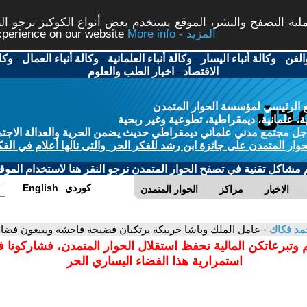
ة التصفح والنشر، الموقع يستخدم بعض أنواع الكوكيز نرجو النق
More info - المزيد
experience on our website
الفن
-
وكالة أنباء اليسار
-
وكالة أنباء العلمانية
-
وكالة أنباء العمال
-
وكا
الاقتصاد
-
اخبار الطب والعلوم
 الرئيسي لمؤسسة الحوار المتمدن
، علمانية، ديمقراطية، تطوعية وغير ربحية
ل مجتمع مدني علماني ديمقراطي حديث يضمن الحرية والعدالة الاجتم
حوار المتمدن على جائزة ابن رشد للفكر الحر والتى نالها أعلام في الفك
م مشاكل تقنية في تصفح الحوار المتمدن نرجو النقر هنا لاستخدام الموقع
كوردي
English
الاخبار
مراكز
الحوار المتمدن
مد فكاك
- عامل الملك وباشا خريبكة يرتكبان فضيحة فاحشة ويبيعون فضاء
 وتبرعاتكن المالية تحفظ استقلال الحوار المتمدن، فشاركونا 
استمرارية هذا الفضاء اليساري الحر