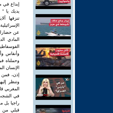
إبداع في م
يديك يا " 
تنزفها آلاي
الإسرائيلية
عن حضارات
المادي الد
الفوسفاطي
وأنفاس وأ
وحملناه في
الإنسان ال
إذن، فمن ا
وتنظر إلي
المغربي قا
في الشجب و
راجيا بل م
قبلي من ح