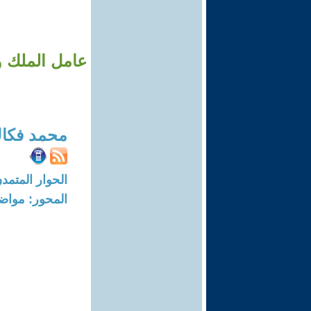
عامل الملك و
محمد فكا
الحوار المتمدن-العدد: 5753 - 18
المحور: مواض