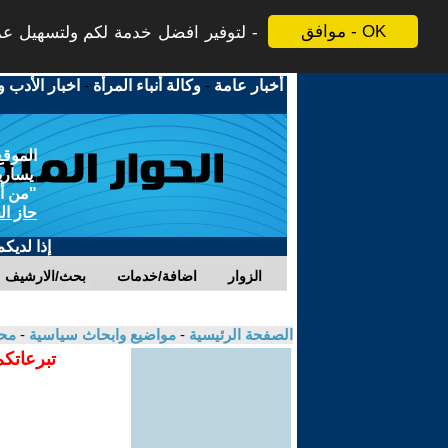
موافق - OK
لتوفير افضل خدمة لكم ولتسهيل عملي
أخبار عامة
-
وكالة أنباء المرأة
-
اخبار الأدب و
الموقع
يسارية
"من أج
حاز ال
إذا لديك
الزوار
اضافة/خدمات
بحث/الارشيف
الصفحة الرئيسية
-
مواضيع وابحاث سياسية
-
مح
تبرعاتكم