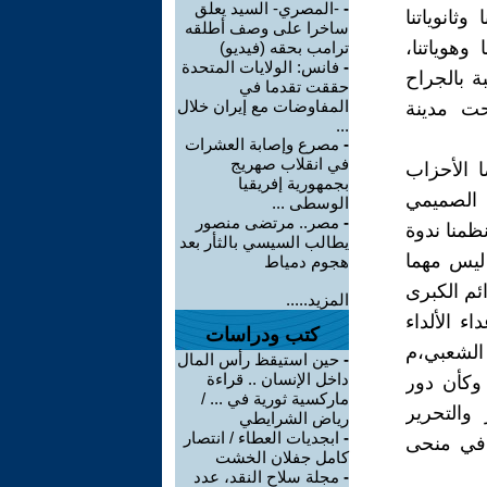
-
-المصري- السيد يعلق
ثانوياتنا
ساخرا على وصف أطلقه
 وهوياتنا،
ترامب بحقه (فيديو)
-
فانس: الولايات المتحدة
ة بالجراح
حققت تقدما في
المفاوضات مع إيران خلال
حت مدينة
...
-
مصرع وإصابة العشرات
في انقلاب صهريج
 الأحزاب
بجمهورية إفريقيا
ي الصميمي
الوسطى ...
-
مصر.. مرتضى منصور
ظمنا ندوة
يطالب السيسي بالثأر بعد
ليس مهما
هجوم دمياط
ئم الكبرى
المزيد.....
ء الألداء
كتب ودراسات
ي الشعبي،م
-
حين استيقظ رأس المال
داخل الإنسان .. قراءة
 وكأن دور
ماركسية ثورية في ... /
 والتحرير
رياض الشرايطي
-
ابجديات العطاء / انتصار
 في منحى
كامل جفلان الخشت
-
مجلة سلاح النقد، عدد