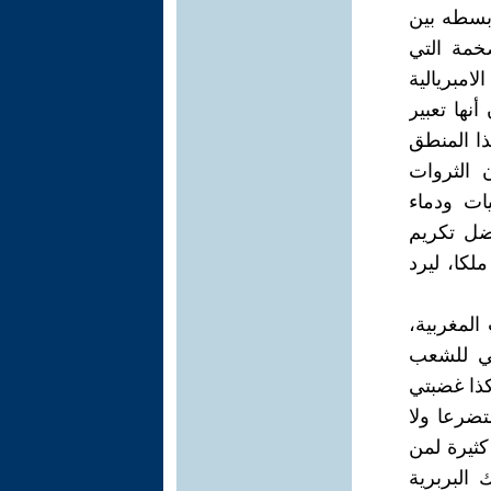
أبسطه بين
ضخمة التي
امبريالية
نها تعبير
ا المنطق
ن الثروات
ات ودماء
ضل تكريم
لكا، ليرد
المغربية،
عي للشعب
كذا غضبتي
تضرعا ولا
كثيرة لمن
البربرية