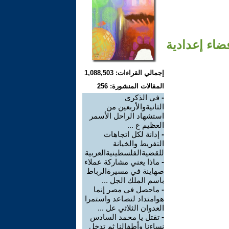
ضاء إعدادية
إجمالي القراءات: 1,088,503
المقالات المنشورة: 256
-
في الذكرى
الثانيةوالأربعين من
استشهاد الراحل الأسمر
العظيم ع ...
-
إدانة لكل اتجاهات
التفريط والخيانة
للقضيةالفلسطينيةالعربية
-
ماذا يعني مشاركة عملاء
صهاينة في مسيرةالرباط
باسم الملك الجل ...
-
ماحصل في مصر إنما
هوامتداد لتصاعد واستمرا
العدوان الثلاثي عل ...
-
تقتل يا محمد السادس
نساءنا وأطفالنا ثم تدخل