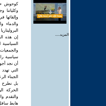
كوحوش حشرت
وكلياتنا وج
وإلقائها ف
والدماء و
البروليتاري
المزيد.....
إن هذه ال
السياسية ا
والجمعيات ا
سياسية راق
أن نجد أجو
التي تهدد 
الجبناء الر
بل نطرح ون
الحركة الو
والتقدم و
هابط سافل