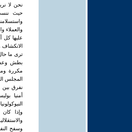
نحن لا نري
حيث ننسب 
واستسلامنا
والعملاء وا
عليها كل أ
الانكشاف و
ترى ما حال
بطش وعسف ه
مكررة ومكو
المجلس البل
نفرق بين 
أمنيا بولي
النيوكولونيا
وإذا كان 
والاستقلال
وسفح النفو