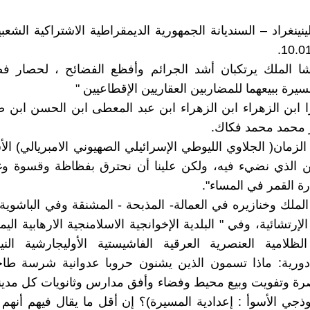
نينغراد – السنديانة الجمهورية الديمقراطية الاشتراكية الشعبي
شا الملك يرتكبان أشد الجرائم وأفظع الفضائح ، لحصار فض
سيرة ببيعهما للمضاربين العقاريين الإقطاعيين "
 ابن الزهراء ابن الزهراء ابن عبد المعطى ابن الحسن ابن ص
 محمد محمد فكاك.
لزمان( الجلاوي الليوطي الإسرائيلي الصهيوني الامبريالي) الأس
نتن الذي نضيء فيه، ولكن علينا أن نحترق بفظاظة وقسوة و
 القمر في المساء".
لملك وخنازيره في العمالة- المذبحة - المشنقة وفي الباشوية ا
لإرتشائية، وفي " البلدية الإخوانجية الاسلامنجية الارهابية اليمين
لظلامية العنصرية العرقية الفاشيستية الأوليجارشية النيوك
ادورية: ماذا تسمون الذين يشنون حروبا عدوانية شرسة طاح
رة وتفويت وبيع محيط وفضاء وأفق مدارس وثانويات كل مدين
وذجي الأسوأ : إعدادية المسيرة)؟ إن أقل ما يقال فيهم أنهم أو