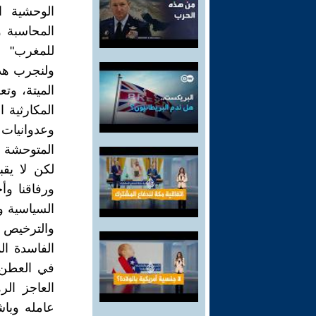
الوحشية ا
المحاسبة 
للمغرب"
ولنجرب هذه
الميتة، وت
المكارثية 
وعدوانيات
المتوحشة إ
لكن لا يقب
ورفاقنا وأخ
السياسية وا
والترخيص ل
الفاسدة ال
في العطن 
العاجز الر
عامله وباش