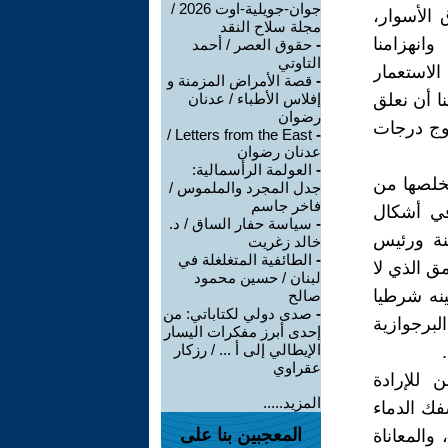
جوان-جويلية-اوت 2026 /
 الأسوار،
مجلة سلاح النقد
انهزامنا
-
حقوق العصر / أحمد
التاوتي
الاستعمار
-
قصة الأمراض المزمنة و
نا أن نعلق
إفلاس الأطباء / عدنان
رضوان
أوج درجات
Letters from the East /
-
عدنان رضوان
-
العولمة الرأسمالية:
يخلصها من
جدل المجرد والملموس /
فاخر جاسم
 في أشكال
-
سياسة حفار الساق / د.
نة ورئيس
خالد زغريت
-
الطائفية المتغلغلة في
مق الذي لا
لبنان / حسين محمود
نه شرطيا
صالح
-
صدى دولي لكتاباتي: من
برجوازية
إحدى أبرز مفكرات اليسار
الإيطالي إلى أ ... / رزكار
عقراوي
 للإرادة
المزيد.....
فك الدماء
المعجبين بنا على
والمعاناة