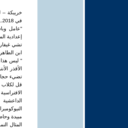
خريبكة – لي
في 10.01.2018.
"عامل وبا
إعدادية الم
تشي غيفارا
ابن الطاهر
" ليس هذا ا
الأقذر الأ
تضيء حجارة
قل لكلاب ا
الافتراسية ا
الداعشية ا
النيوكومبر
مبيدة وحاص
المثال النم