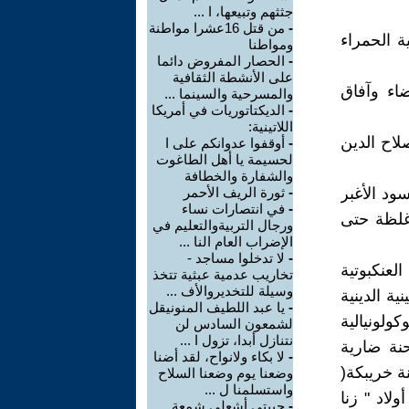
جثثهم وتبيعها، ا ...
-
من قتل 16عشرا مواطنة
ة الحمراء
ومواطنا
-
الحصار المفروض دائما
على الأنشطة الثقافية
اء وآفاق
والمسرحية والسينما ...
-
الديكتاتوريات في أمريكا
اللاتينية:
لاح الدين
-
أوقفوا عدوانكم على ا
لحسيمة يا أهل الطاغوت
والشفارة والخطافة
ود الأغبر
-
ثورة الريف الأحمر
-
في انتصارات نساء
غلظة حتى
ورجال التربيةوالتعليم في
الإضراب العام النا ...
-
لا تدخلوا مساجد -
لعنكبوتية
تخاريب عدمية عبثية تتخذ
وسيلة للتخديروالأف ...
ية الدينية
-
يا عبد اللطيف المنونيقل
ولونيالية
لشمعون السادس لن
نتنازل أبدا، تزول ا ...
نة ضارية
-
لا بكاء ولانواح، لقد أضنا
ة خريبكة(
وضعنا يوم وضعنا السلاح
واستسلمنا ل ...
لاد " زنا
-
حبيتي أشعلي شمعة