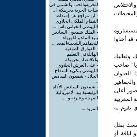
الاختلاس
للحريةوالحب والشمي في
ساحة الحرية بخريبكة ا ...
والمحيطات
-
لن نتراجع عن إسقاط
النظام الملكي الجلاوي
الليوطي الخياني باس ...
ومستشاروه
-
الملك شمعون السادس
يبيع الماء والكهرباء
 قد أخذوا
للجماهيرالشعبيةالمعد ...
-
الفوارق الطبقية
الهائلةفي التعليم
ك وثعالبك
والاقتصاد بخريبكة
يا " صاحب
-
على العرش الجلاوي
الليوطي يتكيء السفاح
ا العدوان
الجلاد - شمعون السادس
والجماهير
...
-
شمعون السادس الأداة
 صور أعلى
الرئيسية بيد الامبريالية
لصهينة وعبرنة و ...
 المغربية
ي تقوم به
المزيد.....
تمسك بمثل
 لياقة أو