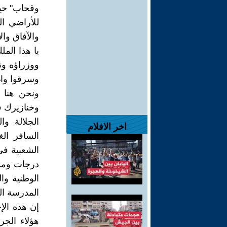
وقحاب" حين
للأراضي ال
والآفاق وال
يا هذا الم
ووزراؤه ون
وسرقوا واغ
ونحن هنا ،
وخنازيرك ف
الجلالة وا
اخر الافلام
السافر الغ
الشعبية في 
درجات ومستو
الوطنية وال
المدرسة ال
إن هذه الإج
هؤلاء الجر