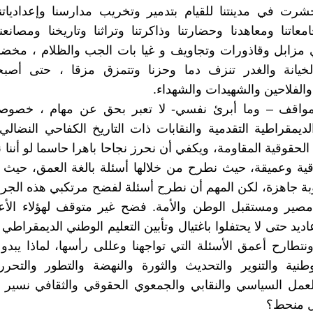
 في مدينتنا للقيام بتدمير وتخريب مدارسنا وإعدادياتنا و
امعاتنا ومعاهدنا وحضارتنا وذاكرتنا وتراثنا وتاريخنا ومصانعنا
ي مزابل وقاذورات وتجاويف و غيا بات الجب والظلام ، مخضب
الخيانة والغدر تنزف دما وحزنا وتتمزق مزقا ، حتى أصب
ا والفلاحين والشهيدات والشهداء.
مواقف – وما أبرئ نفسي- لا تعبر بحق عن مهام ، خصوصا
لديمقراطية التقدمية والنقابات ذات التاريخ الكفاحي النضال
لحقوقية المقاومة، ويكفي أن نحرز نجاحا باهرا حاسما لو أننا ن
ية وعميقة، حيث نطرح من خلالها أسئلة بالغة العمق، حيث 
بة جاهزة، لكن المهم أن نطرح أسئلة لفضح مرتكبي هذه الجرا
مصير ومستقبل الوطن والأمة. فضح غير متوقف لهؤلاء الأعدا
عاديد حتى لا يحتفلوا باغتيال وتأبين التعليم الوطني الديمقراط
تطارح أعمق الأسئلة التي تواجهنا وعللى رأسها، لماذا يبدو
طنية والتنوير والتحديث والثورة والنهضة والتطور والتحرر
العمل السياسي والنقابي والجمعوي الحقوقي والثقافي نسير
 منحط؟