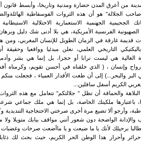
دينة من أعرق المدن حضارة ومدنية وتاريخا، وأبسط قانون 
صاحب الجلالة" هو أن هذه الثروات الفوسفاطية الهائلةوال
اتك الجحيمية الجهنمية الاستعمارية الاحتلالية الاستيطانية ال
 الصهيونية الفرنسية الأمريكية، هي بلا أدنى شك دليل وبرهان أ
 قديمة غارقة في الزمان الطويل للإنسان المغربي، ومن هذ
ياليكتيكي التاريخي العلمي، نعلن مبدئيا وواقعيا وحقيقة أ
ة الغالية هي ليست ترابا أو حجرا، بل إنما هي بشر وآدمي
رواح وإنسان ، ( الذي خلقناه في أحسن تقويم، وكرمناه أف
 البر والبحر...) إلى أن طغت الأقدار العمياء ، فجعلت منكم م
مغربي الكريم أسفل سافلين...
لبلاهة والحماقة أن تظل " جلالتكم" تتعامل مع هذه الثروات 
ها، باعتبارها ملكيتك الخاصة، بل إنما هي ملك جماعي شر
طبة، وأرجو ألا تضيع مرة أخرى صرختي الاحتجاجية التنديدية و
الإدانة الواضحة دون شعور أنني مواقف ببابك متويلا ولا م
طالبا برحيلك لأنك يا ما ضيعت و يا ماأضعت صرخات وغضبات 
رائر وأحرار هذا الوطن الحر الكريم، حيث بحث لك ذئابك 