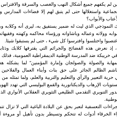
 لم يكفهم جميع أشكال النهب والغصب والسرقة والافتراس و
جماعية واستغلالها حتى لم يتبق لهم إلا فضاءات المدارس 
أعتاب والأبواب؟
لك النموذجي الذي ليت له ضمير يستفيق به، ليرى أنه وكلابه 
وابه وولاته وعماله وباشاواته ورؤساء محاكمه وكهنته وفقيهاته
تصبوا واختلسوا وافترسوا كل شيء ، حتى لم يستبقوا شيئا.
 إذ نعرض هذه الفضائح والجرائم التي يقترفها كلابك وذئاب
ي خريبكة ضد المدرسة الوطنية الديمقراطية العمومية، فذلك 
لمهابة والصولة والصولجان وإمارة المؤمنين" لما يشكله هذ
اشم الظالم الجائر على حق بنات وأبناء العمال والفلاحين 
حرية التعبير والرأي والتعليم والتربية والعلم، ولما تمثله من
يات الإرهاب والديكتاتورية والقمع البوليسي التي تهدد الهوية
دور التنويري التقدمي الطليعي التثويري العقلاني الأنواري الذ
وطنية.
راءات التعسفية لتعبر بحق عن البلادة الباغية التي لا تزال ت
اء الخرقاء أدوات له تتحكم وتسيطر بدون تأهيل أو مروءة أو