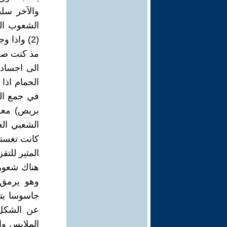
والآخر سلف
(2) واذا وجدت السحلية في البيت فهذا نذير شؤوم عند السومريون.
الى اجساد 
الحمام اذا
في جمع الح
الشعبي ال
المثير للت
هناك شعور 
وهو يرمق 
جاسوسا يتر
عن الشكل 
الملابس وا