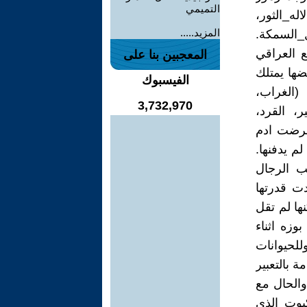
التميمي
له_الثور،
المزيد.....
ل_السمكة.
ع العراقي
المعجبين بنا على
ضها يمتلك
الفيسبوك
او يجلب النحس (الغراب،
3,732,970
ر، القرد،
حرضت ادم
م يدفنها.
ب الرجال
 وفقدت قدرتها
ها لم تقل
زه اثناء
للحيوانات
ة بالتعبير
والحال مع
بوت الذي