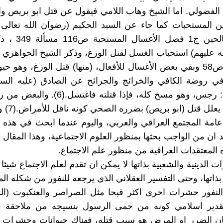
 الفضولي. اما الشيخ وهاب اللامي فيقول عن قتل ابو بريص و
ن المستحبات كما جاء عن السيد الحكيم (رضوان الله تعالى
منهاج الصالحين ج1 فصل
ه عليهم) استحباب الغسل لقتل الوزغ، وذكر الشيخ الجواهري
الكلام ج5 ص58 وبقي بعض الأغسال للأفعال، (منها) قتل الوزغ، وهو 
ي روضة الكافي والخرائج والجرائح عن الصادق (عليه السل
الوزغ، قال: رجس، وهو مسخ كله، فإذا قتلته فاغت
والعقلانيين يع
امة المجتمع العراقي والعربي، واليوم عندما ابحث في هذه ا
 ان من الواجب بحثها بمنظور العلوم الاجتماعية، وهذا المقال 
 المعتقدات العراقية من منظور علم الاجتماع.
ت الدينية والشعبية بذاتها لا يمكن ان تقدم لعلم الاجتماع شيئا ل
ذاتها، وحتى التفسير العقلاني الذي يرجعه للنفور من شكله المق
لنفور حشرات اخرى اكثر قبحا مثل الصراصر والعنكبوت (ا
قدير اسلامي كونه من حمى الرسول بنسيجه من ملاحقة 
ان الضرر او المرض هو سبب قتله، فهناك حيوانات وحشرات ا