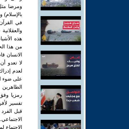
ومرضا مثل
بالإسلام) و
في القرآن)
والعقلانية
هذه الأشيا
من هذا الح
الانسان قا
لا تعدو أن
لعدم إدراك
على ضوء ال
رمزيا وفق 
تفسير لأفر
قبل الفرد 
الاجتماعي.
الاجتماع ل