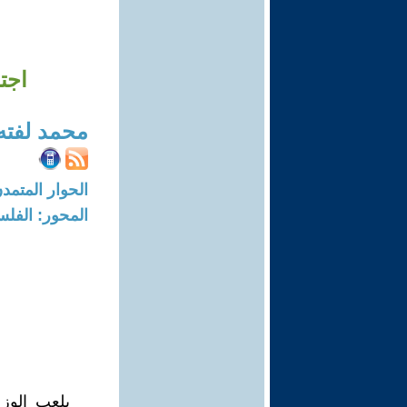
اجت
محمد لفته
الحوار المتمدن-العدد: 5745 - 8
المحور: الفلس
يلعب الوزغ