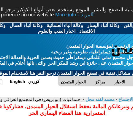
ة التصفح والنشر، الموقع يستخدم بعض أنواع الكوكيز نرجو النق
More info - المزيد
experience on our website
الفن
-
وكالة أنباء اليسار
-
وكالة أنباء العلمانية
-
وكالة أنباء العمال
-
وكا
الاقتصاد
-
اخبار الطب والعلوم
 الرئيسي لمؤسسة الحوار المتمدن
، علمانية، ديمقراطية، تطوعية وغير ربحية
ل مجتمع مدني علماني ديمقراطي حديث يضمن الحرية والعدالة الاجتم
حوار المتمدن على جائزة ابن رشد للفكر الحر والتى نالها أعلام في الفك
م مشاكل تقنية في تصفح الحوار المتمدن نرجو النقر هنا لاستخدام الموقع
كوردي
English
الاخبار
مراكز
الحوار المتمدن
لاجتماع
-
محمد لفته محل
- اجتماعيات (ابو بريص) في المجتمع العراقي و
 وتبرعاتكن المالية تحفظ استقلال الحوار المتمدن، فشاركونا 
استمرارية هذا الفضاء اليساري الحر