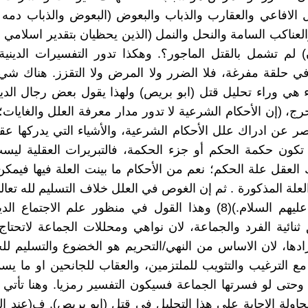
 الافاعي والعقارب والذباب والبعوض (البعوض والذباب دمه
العناكب السامة والنحل والنمل (الذين يحظيان بتقدير اسلامي لا
 لم تشمل بالقتل الماجور؟. وهكذا تدور التفسيرات الدينية
 في حلقة مفرغة، فلا الضرر ولا المرض ولا التقزز. هناك شي
ء هي وراء تحليل قتل (ابو بريص) ولهذا يقول بعض رجال الد
رج، (إن الأحكام الشرعية لا تدور مدار معرفة العلل والغايات
صر عن ادراك علل الأحكام الشرعية، والأشياء التي يدركها عق
 تكون حكمة الحكم أو جزء الحكمة، فالتبريرات العقلية لي
 العقل علة الحكم؛ نعم من الأحكام ما بينت العلة فيها فيمك
علة المذكورة . ثم إن الغوص في العلل خلاف التسليم لله تعا
الطاهرين عليهم السلام.)(8) وهذا القول في منظور علم الاجتما
ثنائية الفرد والجماعة، لان نواهي ومحللات الجماعة لاتحتاج
ادها، لان الاساس من النهي/التحريم هو الخضوع والتسليم ل
مع الترغيب والتثويب للملتزمين، والعقاب للجانحين او ما يس
 وحتى لو فسرتها الجماعة فسيكون التفسير رمزيا. وهنا تأتي
محاولة الاجابة على هذا التحليل في قتل (ابو بريص). ف(عند 