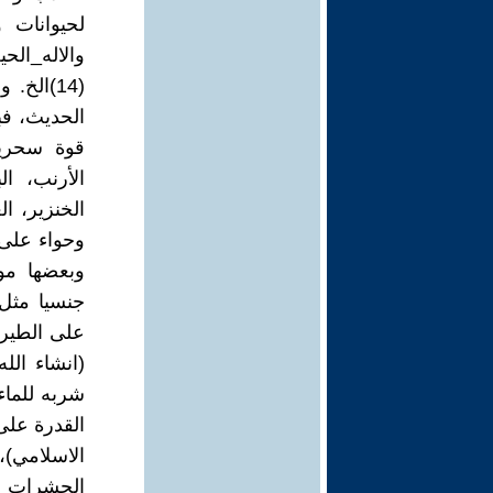
لحيوانات و
والاله_الحي
(14)الخ
الحديث، فب
الأرنب، ال
الخنزير، ا
وحواء على ع
وبعضها مو
على الطيرا
(انشاء الل
شربه للماء،
القدرة على 
الاسلامي)،
الحشرات وا