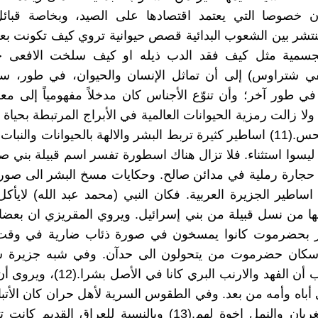
ن خصوصا التي يعتمد اقتصادها على الصيد، وبخاصة قبائل 
ينتشر بين الشعوب البدائية قصص حيوانية تروي كيف تكونت 
في شتراوس) إلى أن تماثل الإنسان والحيوان، في طور، س
 في طور آخر؛ وأن تنوّع الأجناس كان مدخلاً مفهومياً إلى معر
ولا زالت رمزية الحيوانات العالمية في الأبراج المرتبطة بحيا
النجاح والنحس.(11) اساطير كثيرة تربط البشر والالهة بالحيوانات والن
ليسوا استثناء. فلا تزال هناك اسطورة تفسر اسم قبيلة بني ص
حجارة رملية في مدائن صالح. وحكايات مسخ البشر الى صورة
ساطير الجزيرة العربية. فكان النبي (محمد عبد الله) لايأك
أنها من نسل قبيلة من بني إسرائيل. ويروي المقريزي ان بعضا
ر بحضرموت كانوا يمسخون في صورة ذئاب ضارية في وقت
كان حضرموت من يتحولون الى حدآن. وفي شبه جزيرة سي
يعتقد العرب أن الفهد والارنب البري كانا 
 أباه وأمه من بعد. وفي الطقوس السرية لأهل حران كان الأتبا
الكلاب والغربان والنمل إخوة لهم.(13) وبالنسبة للعراق القد