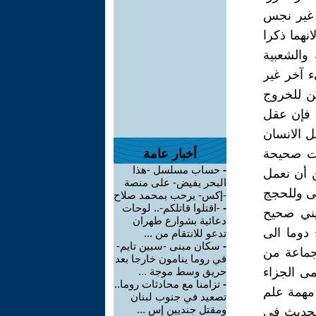
 غير نجس
نهما ذكرا
 والشعبية
ء آخر غير
ين للخروج
؛ فإن عقل
ل الانسان
ست صحيحة
أخبار عامة
-
حساب مسلسل -هذا
ن أن نعمل
البحر يفيض- على منصة
لى وللحجج
-إكس- يرحب بمحمد صلاح
-
-اقتلوا قاتلكم-.. لوحات
ع الديني صحيح
دعائية بشوارع طهران
 دوما الى
تدعو للانتقام من ...
-
سكان مبنى -سبين تايم-
لجماعة من
في روما ينامون خارجا بعد
مى الجزاء
حريق وسط موجة ...
-
تزامنا مع محادثات روما..
 مهمة علم
تصعيد في جنوب لبنان
ومقتل جنديين إس ...
الحديث في