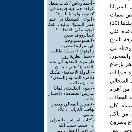
-
أحمد رباص / كتاب هيغل
استراليا
:قراءة جماعية جديدة في
"فينومينولوجيا الروح"
بعض سمات
-
الوعي كمشكلة في علم
الحيوان الجسمية مثل كيف فقد الدب ذيله او كيف سلخت الافعى جلدها.(10)
نفس السلوك .تأليف: S.L.
فيجوتسكي .الاتحا ... /
اعده على
عبدالرؤوف بطيخ
فة التنوع
-
الفينومينولوجيا
الهوسرلية النظرية
ة وحظه من
والمنهاج / احسان طالب
بات والصخور،
-
تحليل نظرية روزا
هارتموت النقدية في علم
خر بإرجاع
الاجتماع / علي حمدان
 حيوانات
-
-الدولة الأخلاقية- تفكيك
ظاهرة المدنية والتمدن /
ل السحالي
احسان طالب
-
جدوى الفلسفة، لماذا
 من أفراد
نمارس الفلسفة؟ / إحسان
 الجفاف.
طالب
-
ناموس المعالي ومعيار
ناء، كان
تهافت الغزالي / علاء
في الأصل بشرا.(12)، ويروى أن من يأكل
سامي
-
كتاب العرائس / المولى
ع يعتبرون
ابي سعيد حبيب الله
يم كانت توجد رموز
-
تراجيديا العقل / عمار