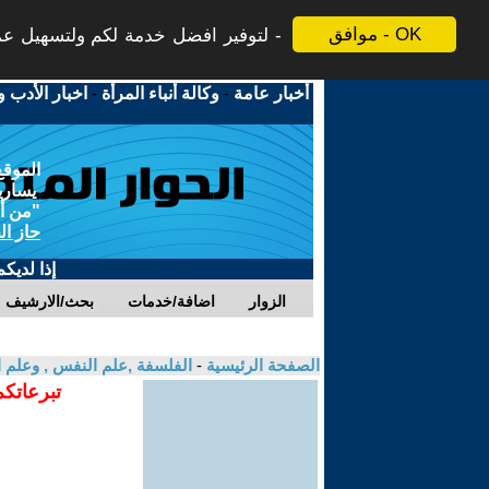
موافق - OK
لتوفير افضل خدمة لكم ولتسهيل عملي
أخبار عامة
-
وكالة أنباء المرأة
-
اخبار الأدب و
الموقع
يسارية
"من أج
حاز ال
إذا لديك
الزوار
اضافة/خدمات
بحث/الارشيف
الصفحة الرئيسية
-
الفلسفة ,علم النفس , وعلم ا
تبرعاتكم