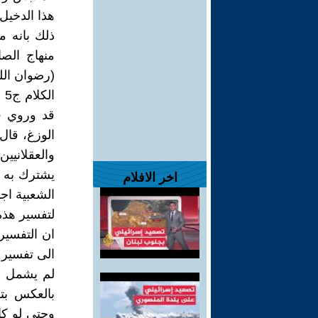
هذا الدخيل
ذلك بانه م
(رضوان الل
قد وروي ف
يشترك به ع
اخر الافلام
الشعبية اجد
لتفسير هذه
ان التفسيرا
الى تفسير ب
لم يشمل ا
بالعكس بت
وحتى لو ك