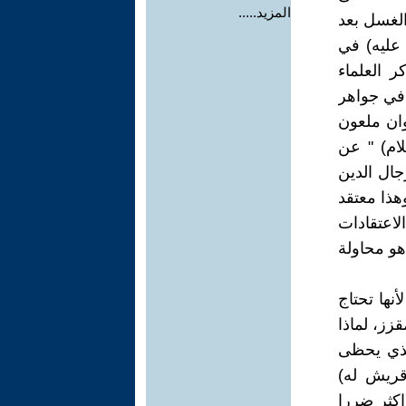
المزيد.....
الغسل بعد
 عليه) في
 الأغسال المستحبة ص116 مسألة 349 ، ذكر العلماء
 في جواهر
حيوان ملعون
ام) " عن
سل.(6). والبعض من رجال الدين
لل قتل (ابو بريص) بضرره الصحي كونه ناقل للأمراض.(7) وهذا معتقد
لاعتقادات
هو محاولة
أنها تحتاج
زز، لماذا
لذي يحظى
قريش له)
كثر ضررا