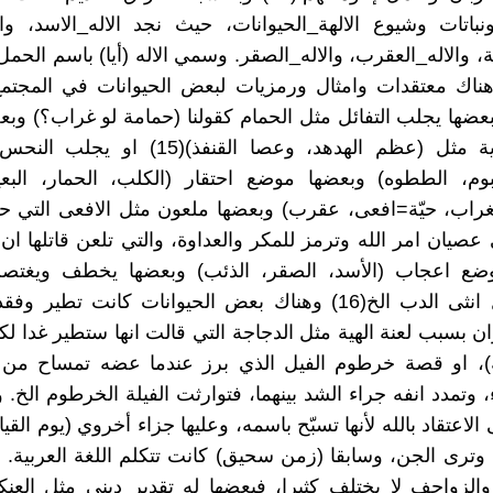
نباتات وشيوع الالهة_الحيوانات، حيث نجد الاله_الاسد، والا
ة، والاله_العقرب، والاله_الصقر. وسمي الاله (أيا) باسم الحم
. وهناك معتقدات وامثال ورمزيات لبعض الحيوانات في المجتم
عضها يجلب التفائل مثل الحمام كقولنا (حمامة لو غراب؟) وبع
قوة سحرية مثل (عظم الهدهد، وعصا القنفذ)(15) 
بوم، الططوه) وبعضها موضع احتقار (الكلب، الحمار، البعي
لغراب، حيّة=افعى، عقرب) وبعضها ملعون مثل الافعى التي 
صيان امر الله وترمز للمكر والعداوة، والتي تلعن قاتلها ان ل
ضع اعجاب (الأسد، الصقر، الذئب) وبعضها يخطف ويغتص
جنسيا مثل انثى الدب الخ(16) وهناك بعض الحيوانات كانت تطير
ن بسبب لعنة الهية مثل الدجاجة التي قالت انها ستطير غدا لكن
ه)، او قصة خرطوم الفيل الذي برز عندما عضه تمساح من بو
 وتمدد انفه جراء الشد بينهما، فتوارثت الفيلة الخرطوم الخ. و
الاعتقاد بالله لأنها تسبّح باسمه، وعليها جزاء أخروي (يوم القيام
 وترى الجن، وسابقا (زمن سحيق) كانت تتكلم اللغة العربية. 
لزواحف لا يختلف كثيرا، فبعضها له تقدير ديني مثل العنك