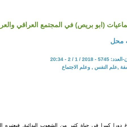
ماعيات (ابو بريص) في المجتمع العراقي والعر
 محل
201 / 1 / 2 - 20:34
فة ,علم النفس , وعلم الاجتماع
 دورا كبيرا في حياة كثير من الشعوب البدائية. فيعتبره الب