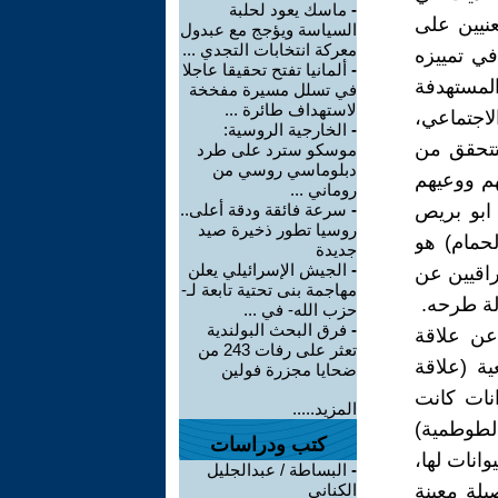
-
ماسك يعود لحلبة
نيين على
السياسة ويؤجج مع عبدول
معركة انتخابات التجدي ...
في تمييزه
-
ألمانيا تفتح تحقيقا عاجلا
المستهدفة
في تسلل مسيرة مفخخة
لاستهداف طائرة ...
لاجتماعي،
-
الخارجية الروسية:
فتتحقق من
موسكو سترد على طرد
دبلوماسي روسي من
م ووعيهم
روماني ...
 ابو بريص
-
سرعة فائقة ودقة أعلى..
روسيا تطور ذخيرة صيد
لحمام) هو
جديدة
-
الجيش الإسرائيلي يعلن
عراقيين عن
مهاجمة بنى تحتية تابعة لـ-
لة طرحه.
حزب الله- في ...
-
فرق البحث البولندية
عن علاقة
تعثر على رفات 243 من
عية (علاقة
ضحايا مجزرة فولين
نات كانت
المزيد.....
لطوطمية)
كتب ودراسات
وانات لها،
-
البساطة / عبدالجليل
يلة معينة
الكناني