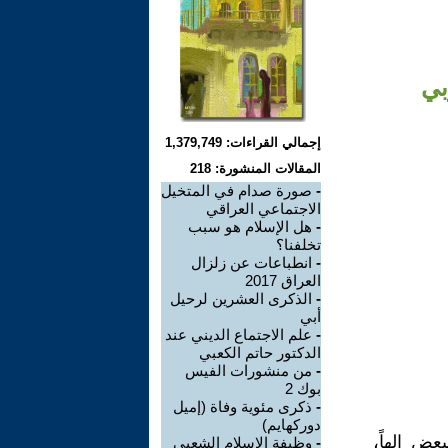
بي
إجمالي القراءات: 1,379,749
المقالات المنشورة: 218
-
صورة صدام في المتخيل
الاجتماعي العراقي
-
هل الإسلام هو سبب
تخلفنا؟
-
انطباعات عن زلزال
العراق 2017
-
الذكرى العشرين لرحيل
أبي
-
علم الاجتماع الديني عند
الدكتور حاتم الكعبي
-
من منشورات الفيس
بوك 2
-
ذكرى مئوية وفاة (إميل
دوركهايم)
عض إلهاً،
-
وظيفة الإسلام الشعبي