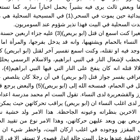
ا وبعض ثالث يرى فيه بشيراً يحمل اخباراً ساره. كما تست
الشعوب البدائية حين يموت في السحر.(1) في المسيحية الس
مذ كنت صغيرا كنت اسمع ان قتل (ابو بريص)(3) عليه جزاء ا
النساء بالحمام ويشتهيها، وانه قد يدخل بفرجها، والمرأة ام
 وجد فيه او تقتله، وكنت اسمع تفسير آخر لقتل (ابو ابريص) 
طب لإشعال النار في النبي ابراهيم، والاسلام الرسمي يحلل
بريص) معلالا قتل
عراقي يفسر جواز قتل (ابو بريص) في أن رجلا كان يتلصص ع
كانت تغستل في الحمام، فمسخه الله إلى (ابو بريص
قزز والقشعريرة لدى النساء. تقول الست ام محمد مدرسة اعداد
لدى اغلب النساء ان (ابو بريص) يراقب تحركاتهن حيث يمكن
الاخرين بنظراته وعيونه الجاحظة. هذا الامر ولد خشية نس
بص بهن ويعد عليهن حركاتهن، وهذا الامر نوع من تقييد ال
المقزز ووجوده في اغلب اركان البيت، واخطر شيء ان 
لاغطية عندها يدخل البيت حالة انذار قصوى لا تستقر الا في ا