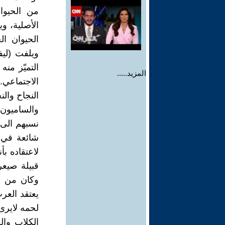
من الحيوا
الأصلية، و
ويلفت (لي
التميّز منه
المزيد.....
الاجتماعي. 
والساميون 
نسبهم الى 
شائعة في ا
لاعتقاده ب
قبيلة صيع
وكان من س
لحمه لايرى