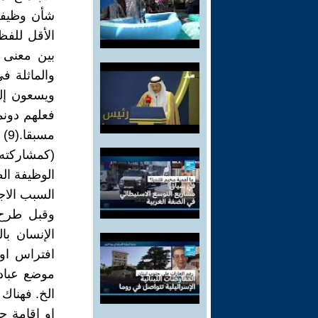
شأن وظيفة 
الأقل للفظ
بين معنى ا
والماثلة ف
ويسعون إلى
فعلهم دونم
مس
(كمشاركته 
الوظيفة الظ
السبب الاج
وقبل طرح 
الإنسان بال
افتراس او
موضع عباد
الخ. فهناك 
او اقامة ح