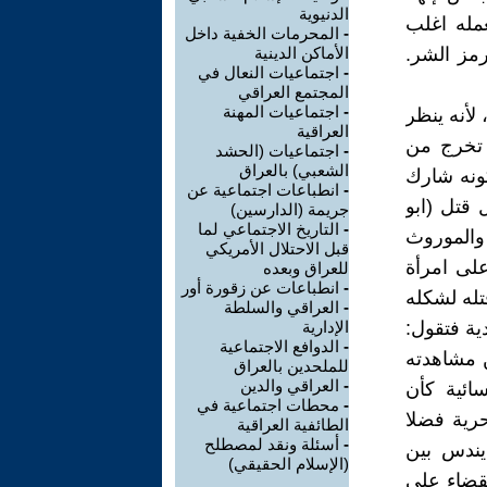
الدنيوية
عمله اغلب
-
المحرمات الخفية داخل
حلية هي رمز الشر.
الأماكن الدينية
-
اجتماعيات النعال في
المجتمع العراقي
-
اجتماعيات المهنة
ربعين حسنة، لأنه ينظر
العراقية
ا تخرج من
-
اجتماعيات (الحشد
الشعبي) بالعراق
كونه شارك
-
انطباعات اجتماعية عن
 قتل (ابو
جريمة (الدارسين)
-
التاريخ الاجتماعي لما
ه انه كان ينفخ على النار التي فيها النبي ابراهيم(4)، والموروث
قبل الاحتلال الأمريكي
لى امرأة
للعراق وبعده
-
انطباعات عن زقورة أور
)(5) والبعض يرجع قتله لشكله
-
العراقي والسلطة
ية فتقول:
الإدارية
-
الدوافع الاجتماعية
 مشاهدته
للملحدين بالعراق
-
العراقي والدين
ائية كأن
-
محطات اجتماعية في
حرية فضلا
الطائفية العراقية
-
أسئلة ونقد لمصطلح
يندس بين
(الإسلام الحقيقي)
لقضاء على