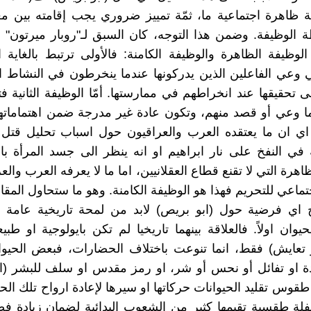
ظاهرة اجتماعية ما، ثمّة تمييز ضروري يجب إقامته بين مع
ة الوظيفة. وضمن هذا التوجه، كان السبق لـ"روبار ميرتون" 
لوظيفة الظاهرة والوظيفة الكامنة: فالأولى ترتبط بالغاية 
ي وعي الفاعلين الذين يدركونها عندما ينخرطون في النشاط ا
 تحقيقها عند انخراطهم في ممارستها. أمّا الوظيفة الثانية 
ا وعي أو قصد منهم، وتكون عادة غير مدرجة ضمن اهتماماته
بقا.(9) اي ان ما يعتقده العرب والعراقيون حول اسباب تحليل قتل
في النفخ على نار ابراهيم او انه ينظر الى جسد المرأة با
اهرة التي لا تقنع قطاع العقلانيين، اما ما لا يعرفه العرب وال
تماعي للتحريم فهذا هو الوظيفة الكامنة. وهو ما ستحاول المقا
اي فرضية حول (ابو بريص) لابد من لمحة تاريخية عامة 
حيوان اولاً. فالعلاقة بينهما تاريخيا لم تكن بايولوجية او طبي
 تعايش) فقط، انما تنوعت باختلاف الحضارات، فبعض الحيوا
ة او تفائل أو نحس أو شر، او رمز مقدس او سلف للبشر (ا
طقوس تقليد الحيوانات حركاتها او سيرها لإعادة ارواح تلك الحي
فلة طقسية تقيمها كثير من الشعوب البدائية لضمان زيادة فص