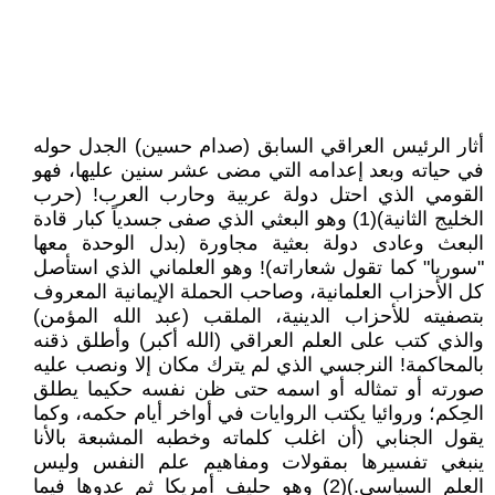
أثار الرئيس العراقي السابق (صدام حسين) الجدل حوله
في حياته وبعد إعدامه التي مضى عشر سنين عليها، فهو
القومي الذي احتل دولة عربية وحارب العرب! (حرب
الخليج الثانية)(1) وهو البعثي الذي صفى جسدياً كبار قادة
البعث وعادى دولة بعثية مجاورة (بدل الوحدة معها
"سوريا" كما تقول شعاراته)! وهو العلماني الذي استأصل
كل الأحزاب العلمانية، وصاحب الحملة الإيمانية المعروف
بتصفيته للأحزاب الدينية، الملقب (عبد الله المؤمن)
والذي كتب على العلم العراقي (الله أكبر) وأطلق ذقنه
بالمحاكمة! النرجسي الذي لم يترك مكان إلا ونصب عليه
صورته أو تمثاله أو اسمه حتى ظن نفسه حكيما يطلق
الحِكم؛ وروائيا يكتب الروايات في أواخر أيام حكمه، وكما
يقول الجنابي (أن اغلب كلماته وخطبه المشبعة بالأنا
ينبغي تفسيرها بمقولات ومفاهيم علم النفس وليس
العلم السياسي.)(2) وهو حليف أمريكا ثم عدوها فيما