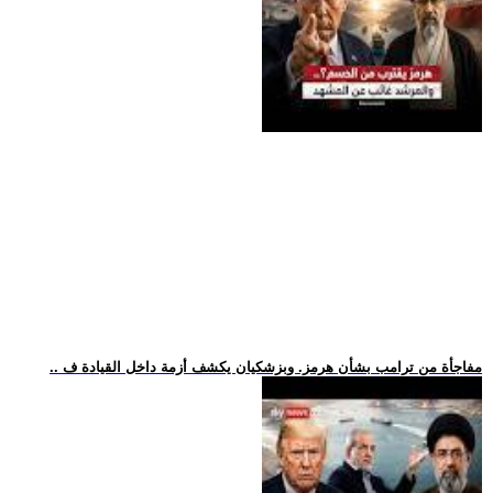
.. مفاجأة من ترامب بشأن هرمز. وبزشكيان يكشف أزمة داخل القيادة ف