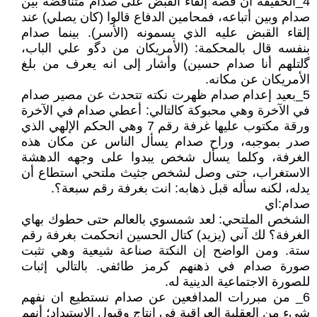
4_الحقيقة أن قصة إلقاء القبض على صدام متناقضة بين
صدام وبين أتباعه، فمحامين الدفاع قالوا (كان يصلي) عند
إلقاء القبض عليه الذي يسمونه (الأسر). بينما صدام
بنفسه قال بالمحكمة: (الأمريكان من دﮔو علي الباب،
ﮔلتلهم أنا صدام حسين) وأشار إلى انه يعرف من بلغ
الأمريكان عن مكانه.
5_بعيد إعدام صدام ظهرت نكته تتحدث عن مصير صدام
في الآخرة وهي محبوكة كالتالي: أعطي صدام في الآخرة
ورقة مكتوب عليها غرفة رقم 7 وهي الحكم الإلهي الذي
صدر بموجبه، وراح صدام يسأل الناس عن مكان هذه
الغرفة، وكلما يسأل شخص يبدوا على وجهه الدهشة
الاستغراب، حتى وصل لشخص جثيث ملتحي استطاع أن
يدله، لكنه سأله قبل ذهابه: انت بغرفة رقم سبعة؟.
صدام:اي
الشخص الملتحي: لعد شمسوي بالعالم حتى حطوك بهاي
الغرفة؟ لك آني (يزيد) كتال الحسين انحكمت بغرفة رقم
ستة. ومن الواضح إن النكتة صناعة شيعية وهي تثبت
صورة صدام في ذهنهم كرمز طائفي. بالتالي إثبات
للصورة الاجتماعية الدينية له.
6_ من مبررات المدافعين عن صدام نستطيع ان نفهم
شيء من العقلية العراقية في انتاج وقبول الاستبداد؛ أنهم