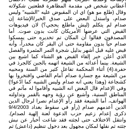
أعطاني شخص في مقدمة المظاهرة قطعتين شكولاته
وقال (طلع مو هو) اي ان المقبوض عليه "الشبيه" وليس
صدام، واستدل البعض على صدق الخبر/الإشاعة إن
صدام لم يتكلم (ليش ماطلع يحجي؟) لان فيديوهات
القبض التي عرضها الأمريكان كانت بدون صوت. أما
المصدقون فقالوا أن المكان تم تخديره حتى يمسكوا
صدام حياً بدون مقاومة حتى ان البقر كان مخدراً، وأنه
قبض عليه قبل أشهر بدليل شجرة التمر المثمرة والفصل
الذي أعلن خبر إلقاء القبض هو الشتاء كما اشيع بين
الشيعة. بينما أعدائه من الشيعة اتهمه بالجبن كالجرذ في
حفرة.(4) أثناء المحكمة تفاعل كثير من السنة ومحبيه
من الشيعة مع جسارة صدام أمام القاضي وافتخروا بها
كشجاعة (وهذا يعني انه صدام وليس الشبيه كما ادّعوا!)
وفي الإعدام قال البعض انه الشبيه وأقاموا له مآتم في
المناطق السنية، وأشيع عن رؤية وجهه بالقمر وتداولته
الهواتف، أما الشيعة فقد رأو الإعدام نصرا لرجال الدين
الذين أعدمهم صدام (رأو في سقوط بغداد 9/4/2003
ذكرى إعدام زعيم حزب الدعوة لعنة إلهية لصدام).
وانتقل الاختلاف حتى لجثته فقد شاعت أخبار عن نبش
جثته ثم نقلها لمكان مجهول بعد دخول تنظيم (داعش) ثم