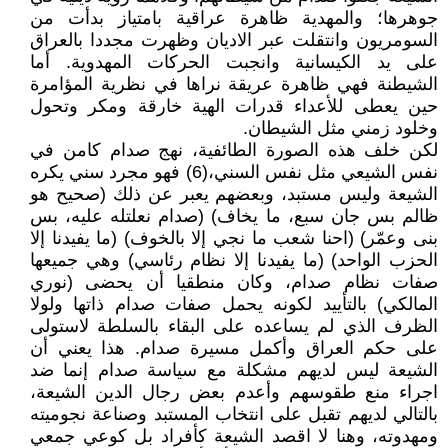
جوهرها؛ والمهدية ظاهرة عراقية بامتياز بدأت من
السومريون وانتقلت عبر الاديان وظهرت مجددا بالعراق
على يد الكيسانية وانجبت الحركات المهدوية. أما
الشيطنة فهي ظاهرة عريقة نراها في نظرية المؤامرة
حين يعطى للأعداء قدرات الهية خارقة ومكر وتحول
وخلود زمني مثل الشيطان.
لكن خلف هذه الصورة الطائفية، نهج صدام كامن في
نفس الشيعي مثل نفس السني،(6) فهو مجرد سني يكره
الشيعة وليس مستبد، وبعضهم يعبر عن ذلك (صحيح هو
ظالم بس جان سبع، ما يخاف) (صدام نعلتله عليه، بس
بنى وعمّر) (احنا شعب ما نجي إلا بالخوف) (ما يفيدنا إلا
الحزب الواحد) (ما يفيدنا إلا نظام رئاسي) وهي جميعها
صفات نظام صدام، وكان منطقيا أن يحضى (نوري
المالكي) بالتأييد لكونه يحمل صفات صدام ذاتها ولولا
الظرف الذي لم يساعده على البقاء بالسلطة لاستولى
على حكم العراق وأكمل مسيرة صدام. هذا يعني أن
الشيعة ليس لديهم مشكلة مع سياسة صدام إنما ضد
اجراء منع طقوسهم وأعدم بعض رجال الدين الشيعة،
بالتالي لديهم تقبل على انتخاب المستبد وصناعة نجوميته
ومهدوته، وهنا لا اقصد الشيعة كأفراد بل كوعي جمعي