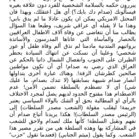
يبررون حكمه بالسلامة الشخصية للفرد دون علاقة بغيره
فيسألونك (صدام دك بابك؟) أي هل اعتقلك، وبهذا فان
المحتل الامريكي يمكن ان يكون عادلا ما لم يدق بابي!
وهذا ما لا يقبله أي عراقي شريف، وطبعا هذا السؤال
يطالب منا أن نتغاضى عن وفاة آلاف الاطفال العراقيين
بالحصار والمأساة التي عاناها المدرسون والأساتذة
برواتبهم المتدنية مادمنا لم نذق ألم وفاة طفل أو عوز
شخصي! وعلينا أن نسكت عن انتهاك السيادة بحظر
الطيران على الجنوب وانفصال الشمال ذاتيا بالحكم عن
العراق الذي رضي به صدام! أي أن نكون مواطنين
صالحين كطرشان الزفة!. وهناك عبارة أخرى يتداولها
أنصار صدام شبيهة بسابقتها (لا تندك بصدام، ما عليك
شي) أي لا تصطدم بالسلطة تضمن الأمن! عدم
الاصطدام هذا مفتوح الحدود لديهم يصل لمجرد الاختلاف
بالرأي او المطالبة بحق أو الشك بالولاء السياسي يعتبر
جريمة! ليقلب مقولة (الشعب مصدر السلطات) إلى
(الرئيس مصدر السلطات)! هكذا يريدنا أتباع صدام أن
نفهم ونقبل السلطة! كأنها ملك لصدام ولاحق للشعب
في المشاركة بها وهذه السلطة هي من تقرر مصير هذا
الشعب. وكما يقول (ميثم الجنابي) (فعندما تقول "حزب"