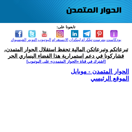
تابعونا على:
بودكاست
بنترست
تيلكرام
لينكدإن
الانستغرام
اليوتيوب
التويتر
الفيسبوك
تبرعاتكم وتبرعاتكن المالية تحفظ استقلال الحوار المتمدن،
فشاركونا في دعم استمرارية هذا الفضاء اليساري الحر
[اشترك في قناة ‫«الحوار المتمدن» على اليوتيوب]
الحوار المتمدن - موبايل
الموقع الرئيسي