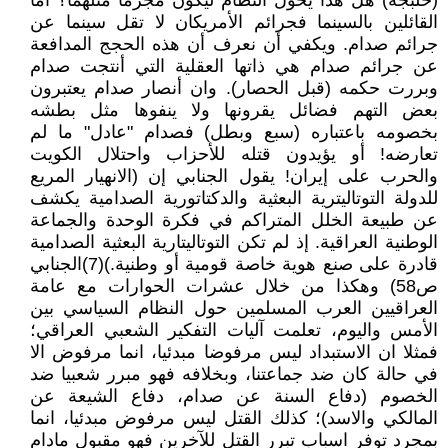
(حلبجة) هل هذا يخول النظام ليكون مجرما مثلهما؟ أما
القائلين بالسينما فجرائم الأمريكان لا تقل سينما عن
جرائم صدام. ويكفي أن نعرف أن هذه الحجج المدافعة
عن جرائم صدام هي ذاتها العقلية التي أنتجت صدام
وبررت حكمه (قبل الحصار). وان أنصار صدام يعتبرون
بعض التهم فضائل يقرونها ولا ينفوها مثل بطشه
بخصومه باعتباره (سبع وبطل) فصدام "عادل" ما لم
تعارضه! أو يؤيدون قتله للأحزاب واحتلال الكويت
والحرب على إيران! يقول الجنابي إن (الانهيار المريع
للدولة التوتاليترية البعثية والدكتاتورية الصدامية يكشف
عن طبيعة الخلل المتراكم في فكرة الوحدة والجماعة
الوطنية العراقية. إذ لم تكن التوتاليتارية البعثية الصدامية
قادرة على صنع هوية خاصة قومية أو وطنية.)(7)الجنابي
ص58) وهكذا من خلال عشرات الحوارات مع عامة
العراقيين العرب المسلمين حول النظام السياسي بين
الأمس واليوم، تعلمت آليات التفكير الشعبي العراقي؛
فمثلا ان الاستبداد ليس مرفوضا مبدئيا، انما مرفوض الا
في حالة كان ضد جماعتنا، وبخلافه فهو مبرر شعبيا ضد
الخصوم (دفاع السنة عن صدام، دفاع الشيعة عن
المالكي والاسد)؛ كذلك القتل ليس مرفوض مبدئيا، انما
بمجرد توفر اسباب تبرر القتل للآخرين فهو مقبول مادام