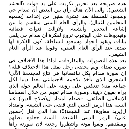
هدم ضريحه بعد تحرير تكريت على يد قوات (الحشد
الشعبي)، والى الآن هناك رأي بين البعض أن صدام حي
وسيعود للسلطة بعد عشرة سنين من إعدامه (يسميه
المحامين اغتيال). والرأي العام السني منقسم ما بين
إشاعة التخدير والشبيه. ولازالت قنوات فضائية
وفيديوهات على اليوتيوب تروج لفكرة أن صدام حي يلقي
بيانات ويقود الجهاد وسيعود للسلطة، كون الفكرة لها
صدى عند الرأي العام السني، وفوبيا عند الرأي العام
الشيعي.
بعد هذه التصورات والمفارقات، لماذا هذا الاختلاف في
صورة صدام ولم يحضى رجل بمثل هذا الاختلاف قبله؟
إن صورة صدام بكل تناقضاتها هي نتاج لمجتمعنا الآلي/
الشجري الذي يأخذ تلاحمه الاجتماعي بعدا دينيا لكل
جماعة منه؛ تنعكس على رؤيته على العالم حوله الذي
يراه بعيون دينية. وصورة صدام تفهم من خلال انقسامنا
الإسلامي الطائفي. فصدام امتداد ل(صلاح الدين) عند
السنة هذا الرمز الديني الذي قضى على الشيعة، وامتداد
ل(يزيد معاوية) عند الشيعة(5) هذا الذي قتل (حسين
علي) الرمز الديني للشيعة. السنة جعلوه بطلهم
ومنقذهم، ونفوا موته وانتظروا رجعته لان صورته رآها