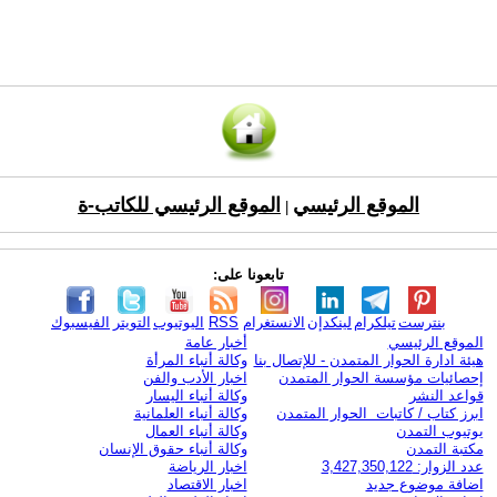
الموقع الرئيسي
الموقع الرئيسي للكاتب-ة
|
تابعونا على:
بنترست
تيلكرام
لينكدإن
الانستغرام
RSS
اليوتيوب
التويتر
الفيسبوك
الموقع الرئيسي
أخبار عامة
هيئة ادارة الحوار المتمدن - للإتصال بنا
وكالة أنباء المرأة
إحصائيات مؤسسة الحوار المتمدن
اخبار الأدب والفن
قواعد النشر
وكالة أنباء اليسار
ابرز كتاب / كاتبات الحوار المتمدن
وكالة أنباء العلمانية
يوتيوب التمدن
وكالة أنباء العمال
مكتبة التمدن
وكالة أنباء حقوق الإنسان
عدد الزوار: 3,427,350,122
اخبار الرياضة
اضافة موضوع جديد
اخبار الاقتصاد