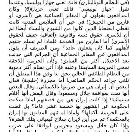
(في النظام التوتاليتاري) فانك تعني جهازا بوليسيا، وعندما
تقول "جهاز بوليسي" فانك تعني حزبا.)(6) وكان
المدافعون يقولون أن المقابر الجماعية هي (أسرى، أو
فارين من الجيش)! في حين أن الملابس المدنية كانت
تغطي الضحايا الذين كانوا من الشيوخ والنساء أيضا! ثم
أن للأسرى حقوق دينية وقانونية (اتفاقية جنيف لحقوق
الأسرى) أما الفارين من الخدمة فلماذا لم تسلم جثثهم
لأهلهم كما كان يفعلون عادة؟ ومن الطريف أن يقول
المدافعون عن المقابر الجماعية أن الجرائم التي حدثت
بعد الاحتلال أكثر من السابق! وكأن الجريمة اللاحقة
تمحي الجريمة السابقة! وعليه فإذا أتى نظام أكثر دموية
من النظام الطائفي الحالي يحق لنا وفق هذا المنطق أن
نلغي جرائم الحكم الطائفي! أما مجزرة (حلبجة) فقال
البعض أن إيران هي من ضربتها بالكيميائي، وقال البعض
أنها تمت بموافقة جلال ومسعود! وقال البعض أنها أفلام
سينمائية! إذا كانت إيران هي من قصفتهم لماذا سكتت
الحكومة عن التشهير بها خمسة عشر عاما؟ بل غطت
على الجريمة بأكملها؟ ولماذا لم يَتهم المدانون بها إيران
بالمحكمة؟ ثم من أين لإيران سلاح كيميائي بتلك الفترة؟
وإذا كان جلال ومسعود مجرمين ليوافقا على ضرب