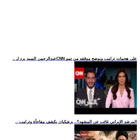
.. عبدالرحمن السيد يرد لـCNN على هجمات ترامب ويوضح موقفه من تمو
.. المرشد الإيراني غائب عن المشهد؟.. بزشكيان يكشف مفاجأة وترامب