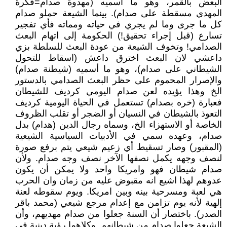
البعض بالقمر، وهو ما أسميه (مهدوة صدام=فكرة
المهدي مسقطة على صدام). بينما الشيعة حملو صدام
كل ما جرى وما لم يجري في حياته ومماته فأي تفجير
تسارع (قبل إجراء تحقيق!) الحكومة إلى اتهام البعث
الصدامي! وتخوف الشيعة من عودة البعث للسلطة بزي
داعشي لان البعث اخترق داعش (اسقاط للتحول
الشيطاني على صدام)، وهو ما أسميه (شيطنة صدام)
والإصرار المحموم على حظر البعث الصدامي بالدستور
الخ وهذا يؤيده لعن صدام اليومي كرديف للشيطان
فعبارة (خره بصدام) تستعمل في الحياة اليومية كرديف
التعوذ بالشيطان في النسيان أو الضجر أو تقلب الظروف
الخاصة أو الاستهزاء الخ، وسماه رجال الدين (هدام) بدل
صدام، وعهده سمي في الأدبيات السياسية الشيعية
(المقبور) وصار تسقيط أي زعيم شيعي يتم برفع صورة
لنصف وجهه يكمل نصفها الآخر نصف وجه صدام. ولأن
صدام شيطان فهو وامريكا واحد ولا يمكن أن يكون
عدوهم لهذا اشيع انه مقبوض عليه من زمان وان الحرب
هي لعبة ومسرحية بينه وبين امريكا. ويوم سقوطه لعنة
إلهية لأنه يوم تزامن مع إعدام مرجع شيعي (محمد باقر
الصدر). باختصار أن السنة جعلوا من صدام مهديهم، وأن
الشيعة جعلوا صدام من شيطانهم. وكلاهما رؤية دينية في