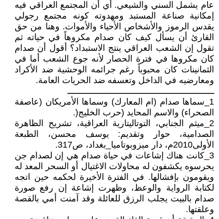
عام يشمل السني والشيعي. أي أن المجتمع العراقي فيه
إمكانية صناعة المستبد ومهدوته كونه مجتمع رجولي
يقدس الرموز والأشخاص الأحياء والأموات. وهنا من حق
القارئ أن يسأل كيف كان صدام مكروهاً في حياته ثم
تقول إن الشعب العراقي ينتج الاستبداد؟ أقول أن صدام
كان مكروها في فترة الحصار لأنه جوع الشعب أما في
الثمانينات كان محبوباً رغم جرائمه الوحشية ضد الأكراد
ومعارضيه في الداخل وتعسفه ضد الحريات العامة.
ــــــــــــــــــــــــــــــــــــــــــــــــــــــــــــ
1_سماها صدام (ام المعارك) وسماها الأمريكان (عاصفة
الصحراء) والاسم المحايد (حرب الخليج(.
2_ميثم الجنابي، التوتاليتارية العراقية، تشريح الظاهرة
الصدامية، حوار وتقديم: يوسف محسن، الطبعة
الأولى2010م، دار ميزوبوتاميا_بغداد، ص317.
3_كانت هناك إشاعات في حياة صدام هي إن لصدام جن
يحرسوه يكشفون له محاولات الاغتيال أو السحر المعد له
ويقومون بإفشالها. في الفترة الأخيرة لحكمه حين اتجه
لكتابة الرواية والوعظ، وظهرت إشاعة إن رفع صورة
صدام بالبيت يجلب الرزق للعائلة وقد آمنت أمي بالقصة
وعلقتها.