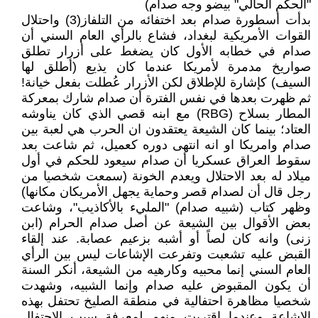
"الحكم الحالي" بيضو وجه صدام)
بدأت أسطورة صدام بعد اختفائه من التلفاز(3) واحتلال
القوات الأمريكية لبغداد، فشاع بالرأي العام السني أن
صدام في خطابه الأول كان يضغط على أزرار تطلق
صواريخ مدمرة لأمريكا عندما كان يذيع (أطلق لها
السيف) كإشارة للإطلاق لكن الأزرار عُطلت بفعل خيانة!
ثم ظهرت بعدها في نفس الفترة أن صدام شارك بمعركة
المطار بسلاح (RBG) مع ابنه قصي الذي كان يناوشه
العتاد؛ بينما كان الشيعة يعتقدون ان الحرب هي لعبة بين
صدام وامريكا او انه انتهى دوره كعميل، ثم شاعت بعد
سقوط العراق عسكريا أن صدام سيعود للحكم في أول
ميلاد له بعد الاحتلال ويعدم الخونة (سمعت شخصيا من
رجل قال أن لصدام قصر وحماية يجهل الأمريكان مكانها)
وظهر كتاب (شبيه صدام) "المليء بالأكاذيب"، وشاعت
بعض الأقوال بين الشيعة عن أصل صدام الحرام (ابن
زنى) وانه كان لصاً أو أشبه بزعيم عصابة. عند إلقاء
القبض عليه تشعبت وتفرعت الإشاعات ليس بين الرأي
العام السني إنما محبيه وكارهيه من الشيعة، أنكر السنة
أن يكون المقبوض عليه صدام وإنما الشبيه، وشهدت
شخصيا مظاهرة احتفالية في منطقة الصليخ تحتفل بهذه
الإشاعة وعندما اقتربت منهم لمعرفة سبب الاحتفال