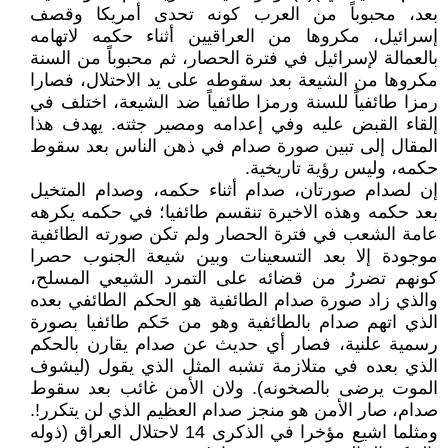
بعد، محبوباً من العرب كونه تحدى أمريكا وقصف
إسرائيل، مكروها من العراقيين أثناء حكمه لاتهامه
بالعمالة لإسرائيل في فترة الحصار، ثم محبوباً من السنة
مكروها من الشيعة بعد سقوطه على يد الاحتلال، فصارا
رمزا طائفياً للسنة ورمزا طائفياً ضد الشيعة، اختلف في
إلقاء القبض عليه وفي إعدامه ومصير جثته. يهدف هذا
المقال إلى تبين صورة صدام في ذهن الناس بعد سقوط
حكمه، وليس رؤية تاريخية.
إن لصدام صورتان، صدام أثناء حكمه، وصدام المتخيل
بعد حكمه وهذه الاخيرة تنقسم طائفيا؛ في حكمه يكرهه
عامة الشعب في فترة الحصار ولم تكن صورته الطائفية
موجودة إلا بعد التسعينات وبين شيعة الجنوب حصرا
كونهم تضررُ من قضائه على التمرد الشيعي المسلح،
والذي زاد صورة صدام الطائفية هو الحكم الطائفي بعده
الذي اتهم صدام بالطائفية وهو من حَكم طائفيا بصورة
رسمية علنية، فصار أي حديث عن صدام يقارن بالحكم
الذي بعده في متلازمة تشبه المثل الذي يقول (ليشوف
الموت يرضى بالصخونه). ولان الأمن غائب بعد سقوط
صدام، صار الأمن هو منجز صدام العظيم الذي لن يتكرر!.
ومثلما اشيع مؤخرا في الذكرى 14 لاحتلال العراق (ذوله