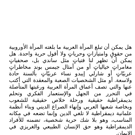
هل يمكن أن تبلغ المرأة العربية ما بلغته المرأة الأوروبية
من حقوقٍ وامتيازاتٍ وحرياتٍ ولا أقول حرية واحدة. هل
يمكن أن تظهر لنا فتياتٍ مثل ساندي بل، صحفياتٍ
مغامراتٍ خيالياتٍ أو من أمثال جيمس بوند مخاطراتٍ
عربيّاتٍ أو شارلي إيبدو نساء عربيّاتٍ بألسنة حادة
ولاسعة. أو مثل الشخصيات الصعبة والمعقدة التي أكتب
عنها والتي تصف أعماق المرأة العربية ورغبتها المتأصلة
في التحرر من الجهل والإستعمار الفكري وتحلم
بديمقراطية حقيقية ورحلة خلاص حقيقية للشعوب
وبخاصة شعبها العربي وإنهاء الصراع الديني وبناء أنظمة
علمانية ديمقراطية لا تلغي الدين وإنما تضعه في مكانه
المناسب، وهو بلا شك حرية شخصية، تضمنه للأفراد
الديمقراطية وهو حق الإنسان الطبيعي والغريزي في
الإيمان.