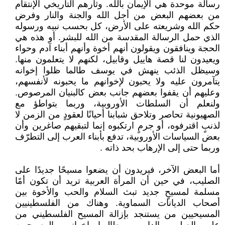
رسالة موحدة هي الإيمان بالله. وثأرهم التاريخي الإنتقام
من بعضهم البعض من أجل الله والجنة والنار وفرض
حكم الله وشريعته على الأرض، كل بحسب نبيه ورسوله
الذي حمل الرسالة المقدسة من الله للبشر. أو هذه هي
الحجة وينافقون ويقولون أنهم أخوة وأنهم أبناء آدم وحواء
ويعيدون لنا قصة هاييل وقابيل، لكنهم لا يتعلمون منها.
وسيظل الذئب ينهش في يوسف طالما ظلوا إخوانه
يتآمرون عليه ولا يحبون لإخوانهم ما يحبونه لأنفسهم،
وعليهم أن يقفوا بعضهم جانب بعض كالبنيان المرصوص.
ولنعلم أن السلطات الأوروبية، وربما بتواطؤ مع
الصهيونية تحاصر وتلاحق شبابنا أحيانًا لعقودٍ من الزمن لا
لذنبٍ اقترفوه، أو جرمٍ ارتكبوه إنما لتبقيهم صاغرين وأن
بعض السياسات الأوروبية، تدفع بأبناء العرب إلى التطرّف
وربما حتى إلى الإرهاب بحد ذاته .
أما البعض الآخر، فيريدون أن يضعوا مسيحًا جديدًا على
الصليب، في حين أن المرأة العربية تريد أن تكون أمًا
مسلمة لمسيحٍ جديد تبث السلام والحب والأخوة بين
أصحاب الديانات السماوية. وهناك من الفلسطينيين
المسيحيين من يستنجد بإزالة المسيح الفلسطيني من