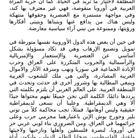
المطلقة لاختيار ما تريد في الحياة. كما أن حرية المرأة
العربية في أوروبا منقوصة، فهي غير معترف بها كند،
وفي مواجهة مستمرة مع العنصرية وحقوقها منتهكة
وليس هناك من يدافع عنها ويتبناها ويتبنى أفكارها
ورؤيتها، وممنوعة من تبني آراء سياسية معارضة.
في حين أن بعض هذه الدول الأوروبية نفسها متورطة في
تمويل وتصنيع الإرهاب وهي قد تكاد مسؤولة بشكل
أساسي عن العنصرية والإستعمار والإمبريالية
والرأسمالية والحروب المتكررة على العراق وحرب
الإبادة الجماعية في سوريا ونهب وسرقة الآثار والأموال
العربية المصادرة، والتي هي ملك للشعوب العربية
وينبغي المطالبة بها وشرور أخرى قد حدثت وتحدث في
المنطقة العربية. على العالم الغربي أن يلتزم بكلمته التي
يرددها دائمًا، الكلمة التي نحن جميعًا نفهم محتواها جيدًا
ألا وهي الديمقراطية. وعلينا أن نسعى لديمقراطية
حقيقية وليس أوهامها. فمثلاً، تجب محاكمة كلاً من توني
بلير وجورج بوش الإبن باعتبارهما مجرمي حرب وعلى
جرائمهما في العراق. ومن الضروري بناء لوبي عربي حر
في أوروبا، لنصرة فلسطين وأهلها ونازحيها ولاجيئها
واعتبار الفلسطينيين ضحايا الظلم الدولي، وليكون أداة