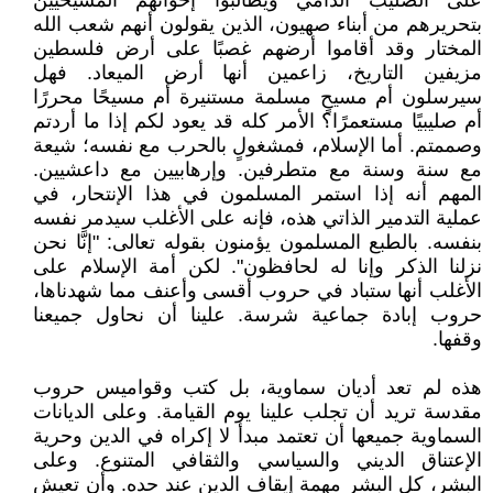
على الصليب الدامي ويطالبوا إخوانهم المسيحيين
بتحريرهم من أبناء صهيون، الذين يقولون أنهم شعب الله
المختار وقد أقاموا أرضهم غصبًا على أرض فلسطين
مزيفين التاريخ، زاعمين أنها أرض الميعاد. فهل
سيرسلون أم مسيحٍ مسلمة مستنيرة أم مسيحًا محررًا
أم صليبيًا مستعمرًا؟ الأمر كله قد يعود لكم إذا ما أردتم
وصممتم. أما الإسلام، فمشغولٍ بالحرب مع نفسه؛ شيعة
مع سنة وسنة مع متطرفين. وإرهابيين مع داعشيين.
المهم أنه إذا استمر المسلمون في هذا الإنتحار، في
عملية التدمير الذاتي هذه، فإنه على الأغلب سيدمر نفسه
بنفسه. بالطبع المسلمون يؤمنون بقوله تعالى: "إنَّا نحن
نزلنا الذكر وإنا له لحافظون". لكن أمة الإسلام على
الأغلب أنها ستباد في حروب أقسى وأعنف مما شهدناها،
حروب إبادة جماعية شرسة. علينا أن نحاول جميعنا
وقفها.
هذه لم تعد أديان سماوية، بل كتب وقواميس حروب
مقدسة تريد أن تجلب علينا يوم القيامة. وعلى الديانات
السماوية جميعها أن تعتمد مبدأ لا إكراه في الدين وحرية
الإعتناق الديني والسياسي والثقافي المتنوع. وعلى
البشر، كل البشر مهمة إيقاف الدين عند حده. وأن تعيش