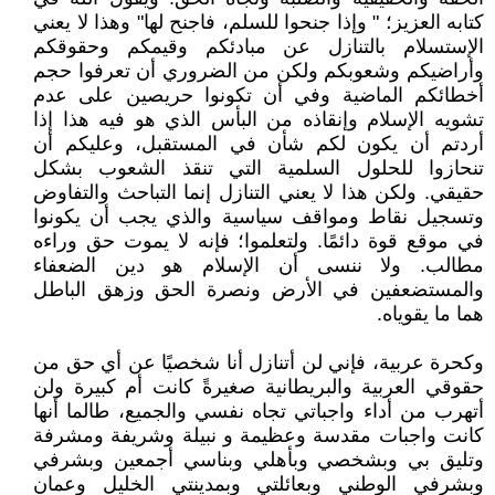
كتابه العزيز؛ " وإذا جنحوا للسلم، فاجنح لها" وهذا لا يعني
الإستسلام بالتنازل عن مبادئكم وقيمكم وحقوقكم
وأراضيكم وشعوبكم ولكن من الضروري أن تعرفوا حجم
أخطائكم الماضية وفي أن تكونوا حريصين على عدم
تشويه الإسلام وإنقاذه من البأس الذي هو فيه هذا إذا
أردتم أن يكون لكم شأن في المستقبل، وعليكم أن
تنحازوا للحلول السلمية التي تنقذ الشعوب بشكل
حقيقي. ولكن هذا لا يعني التنازل إنما التباحث والتفاوض
وتسجيل نقاط ومواقف سياسية والذي يجب أن يكونوا
في موقع قوة دائمًا. ولتعلموا؛ فإنه لا يموت حق وراءه
مطالب. ولا ننسى أن الإسلام هو دين الضعفاء
والمستضعفين في الأرض ونصرة الحق وزهق الباطل
هما ما يقوياه.
وكحرة عربية، فإني لن أتنازل أنا شخصيًا عن أي حق من
حقوقي العربية والبريطانية صغيرةً كانت أم كبيرة ولن
أتهرب من أداء واجباتي تجاه نفسي والجميع، طالما أنها
كانت واجبات مقدسة وعظيمة و نبيلة وشريفة ومشرفة
وتليق بي وبشخصي وبأهلي وبناسي أجمعين وبشرفي
وبشرفي الوطني وبعائلتي وبمدينتي الخليل وعمان