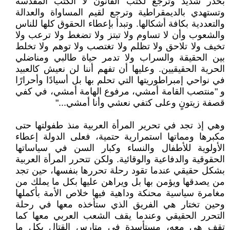
بحذر شديد وترجع لكتب القانون لا الكتب المقدسة
وتستهدي بالديمقراطية وترجع لقيم المساواة والعدالة
والتعددية بكافة أشكالها. وتبدأ بإعطاء الحقوق كلها للناس
والشعوب وأن لا تساوم ولا تبتز ولا تضغط ولا ترعب ولا
تخيف ولا تلاحق ولا تظلم ولا تغتصب ولا توهم ولا تخلط
بين الحقيقة والسراب ولا تدمر حياة طالبي ومناضلي
الحرية الحقيقيين. وعليها أن تفهم أننا لن نعيش كالعبيد
في نواحي إمبراطوريتها التي تحلم بها بل أسيادًا وأحرارًا
و "منتصب القامة أمشي، مرفوع الهامة أمشي، في كفي
قصفة زيتونٍ وعلى كتفي نعشي وأنا أمشي..."
وهي إذ تجد في تحرير المرأة العربية منذ طفولتها حتى
مكبرها ومماتها استمرارية حتمية، فعلى الدولة إعطاء
الأولوية للأطفال والنساء وكبار السن في سياساتها
الحقوقية والدفاعية والوقائية. ولكن تتحرر المرأة العربية
بشكل حقيقي عندما تقود رحلة تحررها بنفسها، حين تجد
من يصدقها ويؤمن بها بل ويراهن عليها بكل ما يملك من
مغامرة سياسية محنكة وداهية فيها خلاص الأمة بأكملها
وحين تختار هي الفريق الذي ستأخذه معها في رحلة
التحرر الحقيقي وعندما يقف الشعب العربي معها كما
تقف هي معه، مستأسدة في متارس القتال بكل ما