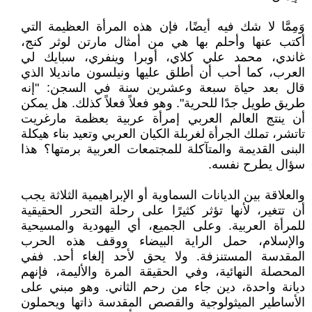
وَمِمَّا لا شك فيه أيضًا، فإن هذه المرأة العظيمة التي
أكتب عنها وأحلم بها هي من أمثال مارتن لوثر كنج،
غاندي، محمد علي كلاي، أوبرا وينفري، سبايك لي
العرب، كما أحب أن أطلق عليها ونيلسون مانديلا الذي
قال بعد حياة سبعة وعشرين سنة في السجن: "إنه
طريق طويل جدًا للحرية". وهو فعلاً فعلاً كذلك. هل يمكن
أن ينتج العالم العربي إمرأة عربية بعظمة مارغريت
تاتشر، تملك الجرأة لغربلة الكيان العربي وتعيد بناء هيكلة
البنى القديمة والمتآكلة للمجتمعات العربية برمتها؟ هذا
سؤال يطرح نفسه.
والعلاقة بين الديانات السماوية أو الإبراهيمية الثلاثة يجب
أن تتغير، لأنها تؤثر كثيرًا على رحلة التحرر الحقيقية
للمرأة العربية. وعلى الجميع، أي اليهودية والمسيحية
والإسلام، حمل الراية البيضاء ووقف هذه الحرب
المقدسة المستنزفة. ولا يحق لأحد إلغاء أحد. ففي
المحصلة النهائية، وفي الحقيقة المرة والأليمة، فإنهم
ديانة واحدة، دين جاء من رحم الثاني. وهو مبني على
الأساطير الميثولوجية والقصص المقدسة ذاتها ويحملون