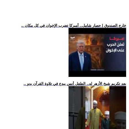
.. خارج الصندوق | حصار شامل.. أميركا تضرب الإخوان في كل مكان
.. بعد تكريم شيخ الأزهر له.. الطفل أنس يبدع في تلاوة القرآن بدو