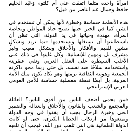
امرأةً واحدة مثلما اتفقت على أم كلثوم وَعَبَد الحليم
حافظ وجمال عبد الناصر من قبل؟
هذه الأنظمة حساسة وخطرة لأنها يمكن أن تستخدم في
الشر، كما في الخير. حينها تصبح حياة المواطن وبخاصة
المرأة، مهددة وحياتها في يد الدولة، التي تظن أن
باستطاعتها أن تستغلها وتستخدمها فيما تريد وبشكلٍ
مشينٍ للقيم والأفكار والأخلاق وبشكلٍ معيب وغير
مشرف بل ومهين للإنسانية. وكل غايتها في ذلك على
الأغلب السيطرة على العقل العربي ونفي عبقريته
واستخدامه سلاحًا ضد نفسه. بل حتى ربما محو ذاكرته
الجمعية وهويته الثقافية برمتها وهو يكاد يكون ملك الأمة
العربية. بل أيضًا نقطة مفصلية حساسة للأمن القومي
العربي الإستراتيجي.
فمن يحمي أضعف الناس من أقوى الناس؟ العائلة
والمجتمع والشعب والقانون والأخلاق والعدالة والضمير
الحي وخيرة الرجال يجب أن يقفوا في وجه الدولة
ويمنعوها من ارتكاب الخطايا الكبرى، حتى لو كانت
الدولة العلمانية هي التي تلعب دور الله، فيجب أن تلعبه