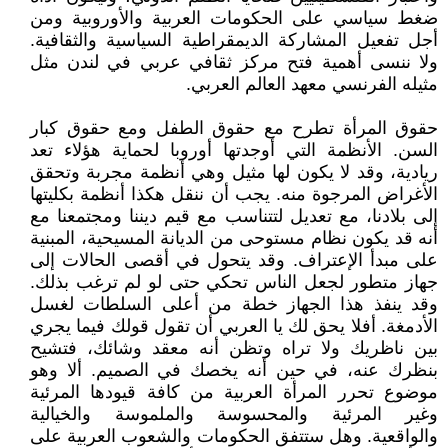
ضغط سياسي على الحكومات العربية والأوروبية ومن
أجل تفعيل المشاركة الديمقراطية السياسية والثقافية.
ولا ننسى أهمية فتح مركز ثقافي عربي في لندن مثل
مثيله الفرنسي معهد العالم العربي.
حقوق المرأة تطرح مع حقوق الطفل ومع حقوق كبار
السن. الأنظمة التي أوجدتها أوروبا لحماية هؤلاء تعد
ريادية، وقد لا يكون لها مثيل وهي أنظمة مجربة وتحقق
الأغراض المرجوة منه. يجب أن ننقل هكذا أنظمة بكليتها
إلى بلادنا، مع تعديل لتتناسب مع قيم ديننا ومجتمعنا مع
أنه قد يكون نظام مستوحى من الديانة المسيحية، المبنية
على مبدأ الإعتراف. وقد يتحول في أقصى الحالات إلى
جهاز متطور لجعل الناس تحكي حتى لو لم ترغب بذلك.
وقد ينفذ هذا الجهاز خطة من أعلى السلطات لغسل
الأدمغة. أفلا يحق لك يا العربي أن تقول قولك فيما يجري
بين ناظريك ولا تراه وتظن أنه معقد وشائك، فتشيح
بنظرك عنه، في حين أنه يخصك في الصميم. ألا وهو
موضوع تحرر المرأة العربية من كافة قيودها المرئية
وغير المرئية والمحسوسة والملموسة والخيالية
والواقعية. وهل ستتفق الحكومات والشعوب العربية على