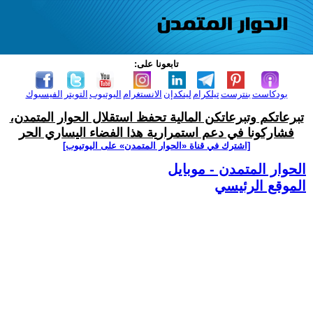
تابعونا على:
بودكاست
بنترست
تيلكرام
لينكدإن
الانستغرام
اليوتيوب
التويتر
الفيسبوك
تبرعاتكم وتبرعاتكن المالية تحفظ استقلال الحوار المتمدن،
فشاركونا في دعم استمرارية هذا الفضاء اليساري الحر
[اشترك في قناة ‫«الحوار المتمدن» على اليوتيوب]
الحوار المتمدن - موبايل
الموقع الرئيسي