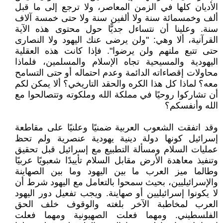
الأديان كلها في الزمن المعاصر، ولا ترجع إلى ما قبل
ألف وخمسمائة سنة ولا ألفين سنة ولا حتى خمسة آلاف
سنة. وعلينا أن نتساءل جديًّا حول محتوى هذه الآية
القرآنية، ألا وهي: "ولن يرضى عنك اليهود ولا النصارى
حتى تتبع ملتهم ولن يرضوا". فإذا كانت هذه العقلية
اليهودية والمسيحية تجاه الإسلام والمسلمين، فلماذا
محاولات إقصاءاته الدائمة وعدم احتماله أو حتى التسامح
معه؟ لماذا كل هذا الكره والحقد التاريخي؟ ألا يمكن لكم
أن تشاركوا روحيًا في مملكة الله وملكوته وتتصالحوا مع
الله وأنفسكم؟
وقد اتفقت الشعوب العربية ضمنيًا وعلنيًا على مقاطعة
إسرائيل كونها دولة دينية يهودية عنصرية ولم تحظ
عمليات السلام ومسألة التطبيع مع إسرائيل قبل تحقيق
وتنفيذ معاهدة الأرض مقابل السلام تأييدًا شعبويًا عربيًا
وطالما ميز العرب ما بين اليهود وما بين الصهاينة
والإسرائيليين، بحيث سمحوا بالتعامل مع اليهود شرط أن
لا يكونوا إسرائيليين أو صهاينة. ويجب تفعيل دور اليهود
العرب لمخاطبة الآخر بلغته والوقوف خلف الحق
الفلسطيني. ومهما فعلت الصهيونية ومهما فعلت