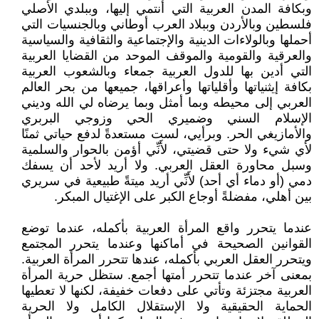
وبكافة المدن العربية التي أنتمي إليها، وببلدي الأصلي
فلسطين وبالأردن وببلاد العرب أوطاني وبالجنسيات التي
أحملها وبالولاءات الدينية والإجتماعية والثقافية والسياسية
والعرقية والقومية والموقف الموحد من القضايا العربية
التي أدين بها للدول العربية جمعاء وبالشعوب العربية
بكافة إيثنياتها وأقلياتها وأعراقها، جميعها من بحر العالم
العربي إلى محيطه وبما أمثل وبما يرضاه لي الله وديني
الإسلام السني وضميري الحي وزوجي البربري
والأمازيغي الحر. وبرأيي، لست مستعدةً لدفع حياتي ثمنًا
لأي شيء ولا حتى قضيتي، لأَنِّي أؤمن بالحوار والسلمية
وسبل محاورة العقل العربي. ولا أريد لأحد أن يسفك
دمي (أو دماء أي أحد) لأَنِّي أريد ميتةً طبيعية في سريري
بين أهلي، مفضلةً أوجاع الكبر على الإغتيال المبكر.
عندما يتحرر واقع المرأة العربية بأكمله، عندما توضع
القوانين الصحيحة في أماكنها وعندما يتحرر المجتمع
ويتحرر العقل العربي بأكمله، عندها تتحرر المرأة العربية.
بمعنى آخر عندما تتحرر أمتها أجمع. ستظل حرية المرأة
العربية مجتزئة وتأتي على دفعات خفيفة، لكنها لا تعطيها
الحماية الحقيقية ولا الإستقلال الكامل ولا الحرية