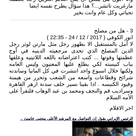
مارغريت تاتشر...؟ هذا سؤال يطرح نفسه ايضا
تحياتي وكل عام وانت بخير
3 - هل من مصلح
انور الكوفي ( 2017 / 12 / 24 - 22:35 )
لا أمل بالمستقبل الا بظهور رجل مثل مارتن لوثر رجل
الدين المصلح الذي تحدى مرجعيته الدينيه في أوج
عظمتها وقوتها ... كتب اعتراضاته باللغه اللاتينيه وعلقها
بباب كنيسته لكي يطلع عليها المعنيون وليس العامه
ولكنها خلال اسبوع واحد انتشرت في كل المانيا وساندته
شرائح وقطاعات واسعه من الشعب وتحرر من هيمنة
وقيود الكنيسه . اذا بقينا نسير خلف سدنة ازهر القاهرة
وسراديب قم والنجف ومحمد بن عبد الوهاب فلنقرأ على
الأمه السلام
اخر الافلام
.. الرئيس الإيراني يقول إن التواصل مع المرشد الأعلى مجتبى خامنئ