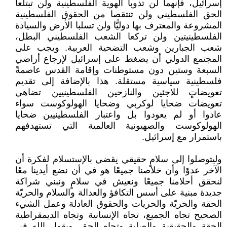
إسرائيل، فإنهما لن تذوبا الهوية الفلسطينية ولن تبتلعا
الحق الفلسطيني ولن تنتقصا من الحقوق الفلسطينية
المشروعة والمعترف بها دوليًّا ولن تسلبا الأرض والسيادة
الفلسطينيتين ولن تركعا الشعب الفلسطيني البطل،
شعب الجبارين وشعب التضحية العربية. ويجب على
المجتمع الدولي أن يضغط على إسرائيل لإرجاع أراضي
السبعة وستين دون مستوطنات وإقامة القدس عاصمةً
فلسطينية سياسية مستقلة. هذا بالإضافة إلى تقديم
تعويضاتٍ للاجئين والنازحين الفلسطينيين تضاهي
تعويضات ضحايا لوكربي وضحايا الهولوكوست سواء
عادوا أو لم يعودوا بل واعتبار الفلسطينيين ضحايا
الهولوكوست والصهيونية العالمية التي تستهدفهم
باستمرار مع إسرائيل.
وليتوصلوا إلى سلامٍ حقيقي يقضي بالإستسلام لفكرة أن
الآخر عدوًا وأن خلاصنا جميعًا هو في أن نضع أيدينا معًا
لنحقق أحلامنا جميعًا ونعيش في سلامٍ ونبني شراكة
جديدة مبنية على أسس التكافؤ والعدالة والسلام والحريّة
الحقة والحريّة والحريات والحقوق العادلة وعمل الشيء
الصحيح تجاه الجميع، تجاه الإنسانية وتجاه الديمقراطية
الحقة والحقيقية والصلبة وتجاه الحق. ويقول الله في