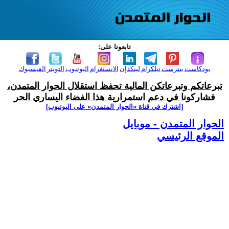
تابعونا على:
بودكاست
بنترست
تيلكرام
لينكدإن
الانستغرام
اليوتيوب
التويتر
الفيسبوك
تبرعاتكم وتبرعاتكن المالية تحفظ استقلال الحوار المتمدن،
فشاركونا في دعم استمرارية هذا الفضاء اليساري الحر
[اشترك في قناة ‫«الحوار المتمدن» على اليوتيوب]
الحوار المتمدن - موبايل
الموقع الرئيسي