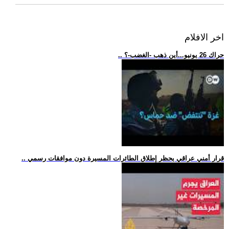
اخر الافلام
.. حراك 26 يونيو...أين ذهب -الغضب-؟
.. قرار أمني عراقي يحظر إطلاق الطائرات المسيرة دون موافقات رسمي