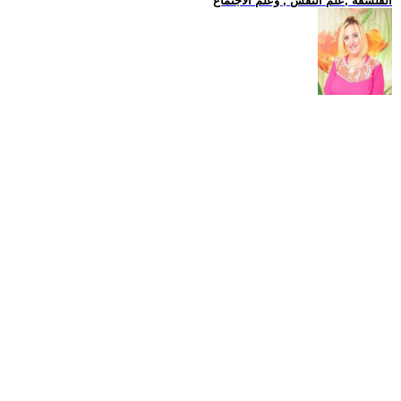
الفلسفة ,علم النفس , وعلم الاجتماع