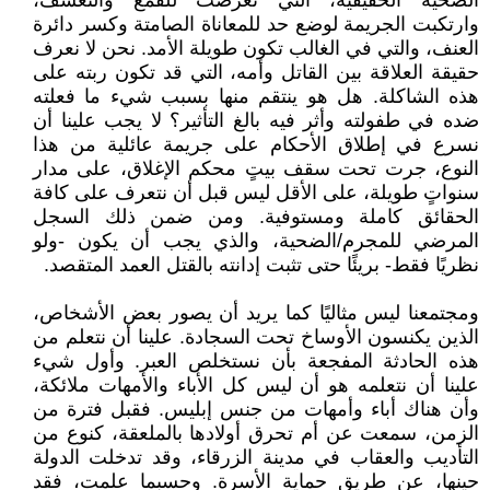
الضحية الحقيقية، التي تعرضت للقمع والتعسف،
وارتكبت الجريمة لوضع حد للمعاناة الصامتة وكسر دائرة
العنف، والتي في الغالب تكون طويلة الأمد. نحن لا نعرف
حقيقة العلاقة بين القاتل وأمه، التي قد تكون ربته على
هذه الشاكلة. هل هو ينتقم منها بسبب شيء ما فعلته
ضده في طفولته وأثر فيه بالغ التأثير؟ لا يجب علينا أن
نسرع في إطلاق الأحكام على جريمة عائلية من هذا
النوع، جرت تحت سقف بيتٍ محكم الإغلاق، على مدار
سنواتٍ طويلة، على الأقل ليس قبل أن نتعرف على كافة
الحقائق كاملة ومستوفية. ومن ضمن ذلك السجل
المرضي للمجرم/الضحية، والذي يجب أن يكون -ولو
نظريًا فقط- بريئًا حتى تثبت إدانته بالقتل العمد المتقصد.
ومجتمعنا ليس مثاليًا كما يريد أن يصور بعض الأشخاص،
الذين يكنسون الأوساخ تحت السجادة. علينا أن نتعلم من
هذه الحادثة المفجعة بأن نستخلص العبر. وأول شيء
علينا أن نتعلمه هو أن ليس كل الأباء والأمهات ملائكة،
وأن هناك أباء وأمهات من جنس إبليس. فقبل فترة من
الزمن، سمعت عن أم تحرق أولادها بالملعقة، كنوع من
التأديب والعقاب في مدينة الزرقاء، وقد تدخلت الدولة
حينها، عن طريق حماية الأسرة. وحسبما علمت، فقد