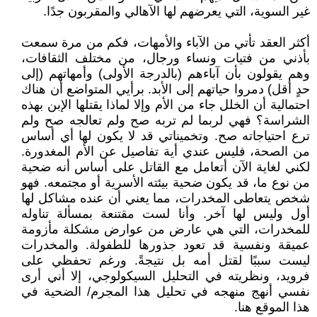
غير السوية، التي يعرضهم لها الآهالي والمقربون جدًا.
أكثر العقد تأتي من الآباء والأمهات، فكم من مرة سمعت
بأذني من فتيات ونساء ورجال، من مختلف الثقافات،
وهم يقولون بأن آباءهم (بالدرجة الأولى) وأمهاتهم (إلى
حدٍ أقل) دمروا حياتهم إلى الأبد. برأيي المتواضع أن هناك
احتمالية أن الخلل جاء من الأم وإلا لماذا يقتلها الإبن بهذه
الشراسة؟ فهي لربما لم تربه صح ولم تعالجه صح ولم
ترع احتياجاته صح. وتخميناتي قد لا يكون لها أي أساس
من الصحة، فليس عندي أية تفاصيل عن الأم المغدورة.
لكني لغاية الآن أتعامل مع القاتل على أساس أنه ضحية
من نوع ما، قد يكون ضحية بيئته الأسرية أو مجتمعه. فهو
شخص يتعاطى المخدرات، مما يعني أن عنده مشاكل لها
أول وليس لها آخر. وأنا لست مقتنعة بمسألة تناوله
للمخدرات، التي هي عارض من عوارض مشكلة مأزومة
عميقة ونفسية قد تعود جذورها للطفولة. والمخدرات
ليست سببًا لقتل أمه بل نتيجةً. ورغم تحفظي على
فرويد، ونظريته في التحليل السيكولوجي، إلا أني أرى
نفسي أنهج منهجه في تحليل هذا المجرم/ الضحية في
هذا الموقع هنا.