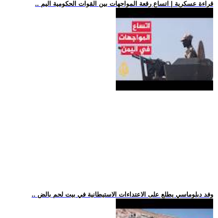
.. قراءة عسكرية | اتساع رقعة المواجهات بين القوات الحكومية اليم
.. وفد دبلوماسي يطلع على الاعتداءات الاستيطانية في بيت لحم بالض