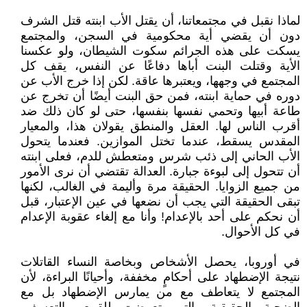
لماذا نقبل في مجتمعاتنا، أن يقتل الأب ابنته قتل الشرف
دون أن يقضي أية محكومية في السجن، والمجتمع
يسكت على هذه الجرائم سكوت الشيطان، ولو عكسنا
الأية وقتلت البنت أباها دفاعًا عن النفس، يقف كل
المجتمع في وجهها، ويعتبرها عاقة. لكن إذا خرج الأب عن
دوره في حماية ابنته، فمن حق البنت أيضًا أن تخرج عن
طاعة أبيها وتحمي نفسها بنفسها، حتى لو كان ذلك ضد
أقرب الناس لها. العقل والمنطق يقولان هذا، والمعيار
المقدس يسقط، عندما تختل الموازين. فعندما يتحول
الأب الحاني إلى ذئب شرس ومتعطش للدم، فعلى ابنته
أن تتحول إلى لبوءة جبارة. العدالة تقتضي أن نرى الأمور
من جميع الزوايا. الحقيقة مرة وأليمة في الغالب، لكنها
تبقى الحقيقة التي يجب أن نضعها في عين الإعتبار، قبل
أن نحكم على أحد بالإعدام! وأنا مع إلغاء عقوبة الإعدام
في كل الأحوال.
في أوروبا، يحصل الأشخاص وبخاصة النساء القاتلات
نتيجة الإضطهاد على أحكامٍ مخففة، وأحيانًا البراءة، لأن
المجتمع لا يتعاطف مع من يمارس الإضطهاد بل مع