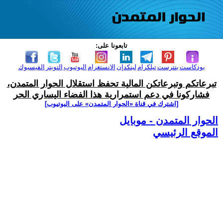
تابعونا على:
بودكاست
بنترست
تيلكرام
لينكدإن
الانستغرام
اليوتيوب
التويتر
الفيسبوك
تبرعاتكم وتبرعاتكن المالية تحفظ استقلال الحوار المتمدن،
فشاركونا في دعم استمرارية هذا الفضاء اليساري الحر
[اشترك في قناة ‫«الحوار المتمدن» على اليوتيوب]
الحوار المتمدن - موبايل
الموقع الرئيسي