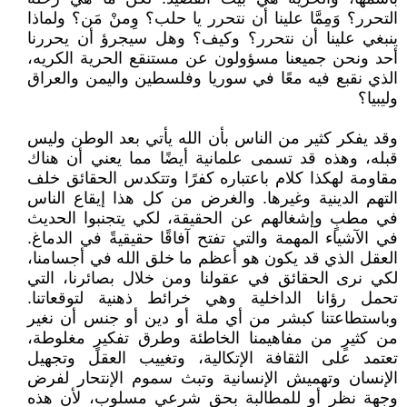
التحرر؟ وَمِمَّا علينا أن نتحرر يا حلب؟ وِمنْ مَن؟ ولماذا
ينبغي علينا أن نتحرر؟ وكيف؟ وهل سيجرؤ أن يحررنا
أحد ونحن جميعنا مسؤولون عن مستنقع الحرية الكريه،
الذي نقبع فيه معًا في سوريا وفلسطين واليمن والعراق
وليبيا؟
وقد يفكر كثير من الناس بأن الله يأتي بعد الوطن وليس
قبله، وهذه قد تسمى علمانية أيضًا مما يعني أن هناك
مقاومة لهكذا كلام باعتباره كفرًا وتتكدس الحقائق خلف
التهم الدينية وغيرها. والغرض من كل هذا إيقاع الناس
في مطبٍ وإشغالهم عن الحقيقة، لكي يتجنبوا الحديث
في الآشياء المهمة والتي تفتح آفاقًا حقيقيةً في الدماغ.
العقل الذي قد يكون هو أعظم ما خلق الله في أجسامنا،
لكي نرى الحقائق في عقولنا ومن خلال بصائرنا، التي
تحمل رؤانا الداخلية وهي خرائط ذهنية لتوقعاتنا.
وباستطاعتنا كبشر من أي ملة أو دين أو جنس أن نغير
من كثيرٍ من مفاهيمنا الخاطئة وطرق تفكيرٍ مغلوطة،
تعتمد على الثقافة الإتكالية، وتغييب العقل وتجهيل
الإنسان وتهميش الإنسانية وتبث سموم الإنتحار لفرض
وجهة نظر أو للمطالبة بحق شرعي مسلوب، لأن هذه