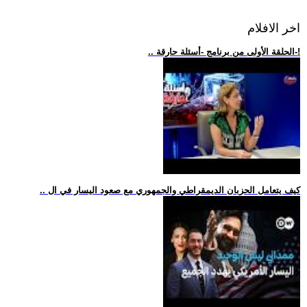
اخر الافلام
.. الحلقة الأولى من برنامج -أسئلة حارقة-!
.. كيف يتعامل الحزبان الديمقراطي والجمهوري مع صعود اليسار في ال