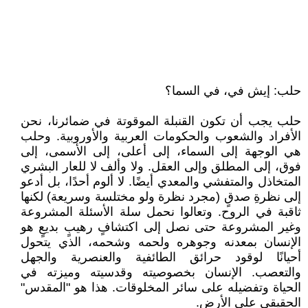
حلب: إيش في، في السما؟
حلب يجب أن تكون القنبلة الموقوتة في ضمائرنا، نحن
الأفراد والشعوب والحكومات العربية والأوروبية. وحلب
هي الوجهة إلى السماء، إلى أعلى، إلى الأسمى، إلى
فوق، إلى المطلق وإلى العقل. ولا وألف لا للعار البشري
المتخاذل والمتفشي والمعدي أيضًا. لا ألوم أحدًا، بل أدعو
إلى نظرةِ صدقٍ (مجرد نظرة ولو مختلسة وسريعة) لكنها
ثاقبة في الروح. وتعالوا نحمل سلة الأسئلة المشروعة
وغير المشروعة حتى نصل إلى اكتشافٍ رهيبٍ بديعٍ هو
الإنسان بمعدنه وجوهره ولحمه وشحمه، الذي يتحول
أحيانًا لوقود حرائق الطائفية والعنصرية والجهل
والتعصب. الإنسان بخصوصيته وقدسيته وميزته في
الحياة وتفضيله على سائر المخلوقات. هذا هو "المقدس"
الحقيقي على الأرض.