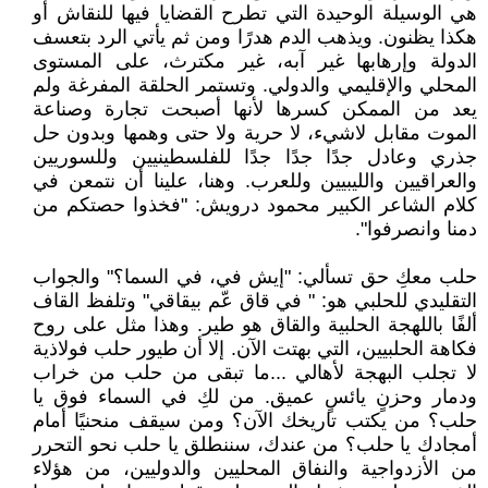
هي الوسيلة الوحيدة التي تطرح القضايا فيها للنقاش أو
هكذا يظنون. ويذهب الدم هدرًا ومن ثم يأتي الرد بتعسف
الدولة وإرهابها غير آبه، غير مكترث، على المستوى
المحلي والإقليمي والدولي. وتستمر الحلقة المفرغة ولم
يعد من الممكن كسرها لأنها أصبحت تجارة وصناعة
الموت مقابل لاشيء، لا حرية ولا حتى وهمها وبدون حل
جذري وعادل جدًا جدًا جدًا للفلسطينيين وللسوريين
والعراقيين والليبيين وللعرب. وهنا، علينا أن نتمعن في
كلام الشاعر الكبير محمود درويش: "فخذوا حصتكم من
دمنا وانصرفوا".
حلب معكِ حق تسألي: "إيش في، في السما؟" والجواب
التقليدي للحلبي هو: " في قاق عّم بيقاقي" وتلفظ القاف
ألفًا باللهجة الحلبية والقاق هو طير. وهذا مثل على روح
فكاهة الحلبيين، التي بهتت الآن. إلا أن طيور حلب فولاذية
لا تجلب البهجة لأهالي ...ما تبقى من حلب من خراب
ودمار وحزنٍ يائسٍ عميق. من لكِ في السماء فوق يا
حلب؟ من يكتب تاريخك الآن؟ ومن سيقف منحنيًا أمام
أمجادك يا حلب؟ من عندك، سننطلق يا حلب نحو التحرر
من الأزدواجية والنفاق المحليين والدوليين، من هؤلاء