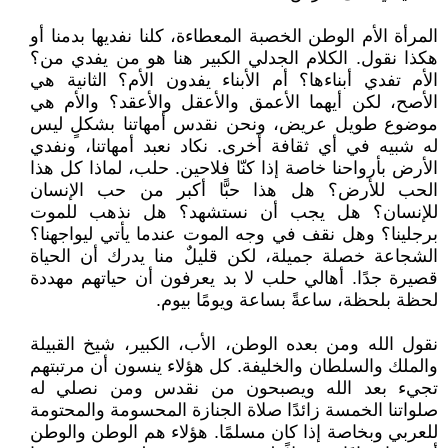
المرأة الأم الوطن الخصبة المعطاءة، كلنا نفديها بدمنا أو
هكذا نقول. الكلام الجدلي الكبير هنا هو من يفدي من؟
الأم تفدي أبناءها؟ أم الأبناء يفدون الأم؟ الثانية هي
الأصح، لكن أيهما الأعمق والأعقل والأعقد؟ والأم هي
موضوع طويل عريض، ونحن نقدس أمهاتنا بشكلٍ ليس
له شبيه في أي ثقافة أخرى. نكاد نعبد أمهاتنا، ونفدي
الأرض بأرواحنا خاصة إذا كنّا فلاحين. حلب، لماذا كل هذا
الحب للأرض؟ هل هذا حبًّا أكبر من حب الإنسان
للإنسان؟ هل يجب أن نستشهد؟ هل نذهب للموت
برجلينا؟ وهل نقف في وجه الموت عندما يأتي ليواجهنا؟
الشجاعة خصلة جميلة، لكن قليلٌ منا يدرك أن الحياة
قصيرة جدًا. أهالي حلب لا بد يعرفون أن حياتهم مهددة
لحظة بلحظة، ساعةً بساعة ويومًا بيوم.
نقول الله ومن بعده الوطن، الأب، الكبير، شيخ القبيلة
والملك والسلطان والخليفة. كل هؤلاء ينسون أن مرتبتهم
تجيء بعد الله ويصبحون من نقدس ومن نصلي له
صلواتنا الخمسة زائدًا صلاة الجنازة المحسومة والمحتومة
للعربي وبخاصة إذا كان مسلمًا. هؤلاء هم الوطن والوطن