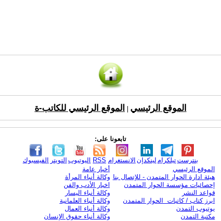
الموقع الرئيسي
الموقع الرئيسي للكاتب-ة
|
تابعونا على:
بنترست
تيلكرام
لينكدإن
الانستغرام
RSS
اليوتيوب
التويتر
الفيسبوك
الموقع الرئيسي
أخبار عامة
هيئة ادارة الحوار المتمدن - للإتصال بنا
وكالة أنباء المرأة
إحصائيات مؤسسة الحوار المتمدن
اخبار الأدب والفن
قواعد النشر
وكالة أنباء اليسار
ابرز كتاب / كاتبات الحوار المتمدن
وكالة أنباء العلمانية
يوتيوب التمدن
وكالة أنباء العمال
مكتبة التمدن
وكالة أنباء حقوق الإنسان