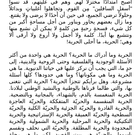
أصبح امتدادًا مختزلاً لهم. وهم في عليتهم، قد نسوا
"أسفل السافلين" مِن القوم. وتجاهلوا أغلبياتٍ وبدائلاً
وحلولاً ترضي الجميع، في حين أن أحدًا لا يرضى ولا يقتنع.
وما زال بعضهم يحاور ويناور من أجل مساحةٍ أكبر من
كل شيء، فسحةٍ رحبةٍ من كلمةٍ لا يمكن أن نشبع منها
ونتشبع بها أبدًا. كلمة ولا أجمل ولا أروع ولا أرقى ألا
وهي؛ الحرية، ما أحلى الحرية!
الحرية وما أدراك ما الحرية؟ الحرية هي واحدة من أكثر
الأسئلة الوجودية والفلسفية وحتى الروحية والدينية، إلى
حدٍ ما، التي يجب أن نركز عليها في حياتنا الدنيوية. ما هي
الحرية وما هي مكوناتها؟ وما هي حدودها؟ كلها أسئلة
مشروعة. وهل برأيكم تتجزأ الحرية؟ الحرية التي نتغنى
بها، والتي طالما قرناها بالوطنية وبالنشيد الوطني لبلادنا.
الحرية المنغمسة بالدم، بالشهداء، بالمجانية وبالتضحية.
الحرية المنقسمة والحريّة المتفككة والحريّة العاجزة
والحرية القادرة والحريّة الجزئية والحريّة الكلية والحريّة
السطحية والحريّة العميقة والحرية الإستراتيجية والحرية
التكتيكية والحرية المرحلية والحرية الشمولية والحرية
المحدودة والحرية المطلقة. والحريّة التي نحلف ونقسم
باسمها، والحريّة هي بيت القصيد. لكن ما هي رحلة