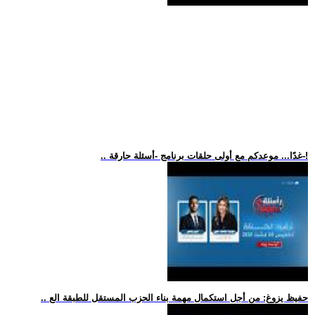
.. غدًا... موعدكم مع أولى حلقات برنامج -أسئلة حارقة-!
.. حفيظ يزوغ: من أجل استكمال مهمة بناء الحزب المستقل للطبقة الع