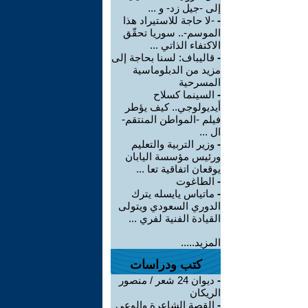
إلى -جيل زد- و ...
-
-لا حاجة للاستيراد هذا
الموسم-.. سوريا تحقّق
الاكتفاء الذاتي ...
-
قاليباف: لسنا بحاجة إلى
مزيد من الدبلوماسية
المسرحية
-
السينما كسلاح
أيديولوجي.. كيف يؤطر
فيلم -المواطن المنتقم-
ال ...
-
وزير التربية والتعليم
ورئيس مؤسسة اليابان
يوقعان اتفاقية تعا ...
-
الطاغوت
-
ماتياس يايسله يترك
الدوري السعودي ويتولى
القيادة الفنية لفري ...
المزيد.....
كتب ودراسات
-
ديوان 24 شعر / منصور
الريكان
-
القصة الشاعرة والوعي