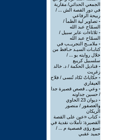
الجمعي الحداثي/ مقاربة
في دور القصة الش ... /
ربيحة الرفاعي
-
تصاوير لية الظمأ /
السمّاح عبد الله
-
ثلاثاءات عابر سبيل /
السمّاح عبد الله
-
ملامــح التجريــب في
كتابـات السيـد حـافظ من
خلال روايته يو ... /
سلسبيل كريبع
-
قناديل الحكمة / د. خالد
زغريت
-
حكاياتْ تَكاد تُنسى / فلاح
العيفاري
-
وعي ـ قصص قصيرة جدا
/ حسين جداونه
-
ديوان 23 الحاوي
والعصفور / منصور
الريكان
-
كتاب «عين على القصة
القصيرة: تأملات نقدية في
تسع رؤى قصصية م ... /
حميد عقبي