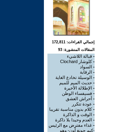
إجمالي القراءات: 172,811
المقالات المنشورة: 93
-
قبالة اللاشيء
-
كلوشار Clochard
-
السواد
-
الرقابة
-
الوسيلة تخادع الغاية
-
حديث الميم للميم
-
الإطلالة الأخيرة
-
فسيفساء الوطن
-
أحراش العشق
-
عودة تتكرر
-
كلام بدون مناسبة تقريبا
-
الوقت و الذاكرة
-
العدم وحيدا بلا ذاكرة
-
غذاء مفترض مع الرئيس
-كيم جونغ أون- وهو