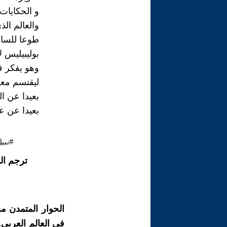
و الحكايات
والعالم الذي
طوعا للساح
بوليبيليس 
وهو يفكر ف
ليقتسم معه
بعيدا عن ال
بعيدا عن ع
#نبي
ترجم ال
الحوار المتمدن م
في العالم العربي