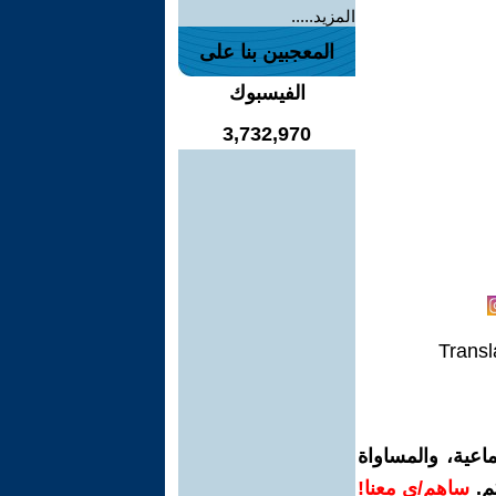
المزيد.....
المعجبين بنا على
الفيسبوك
3,732,970
Transl
اعية، والمساواة
م.
ساهم/ي معنا!