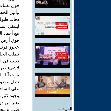
فوق نغمات 
وأنين الخط
دقات طبول ا
ليلتقي الم
مع أحفاد ا
فوق أرض ال
عجوز فرنس
تطلب الحلي
تغيب في ال
لاشيء يغريه
بيوت آيلة 
تطل برطوبت
على الساحة
وجوه كثيرة
تعبر من دو
المزيد.....
ضريرة تتح