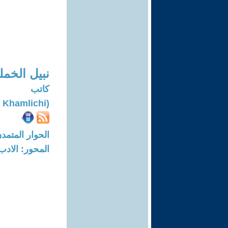
نبيل الخم
كاتب
(Nabil El Khamlichi)
الحوار المتمدن-العدد: 5730 - 17
المحور: الادب