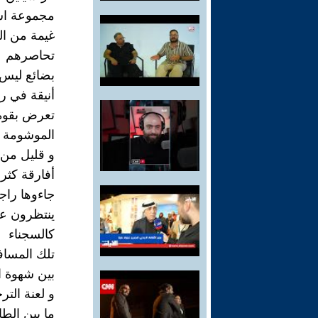
مجموعة اسب
غيمة من الب
تحاصرهم
بضائع ليس 
أنيقة في رد
تعرض بقوة 
الموشومة ب
و قليل من ا
أفارقة كثر
جاءوها راج
ينتظرون عب
كالسجناء
تلك المسا
بين شهوة 
و لعنة التر
ما بين الطا