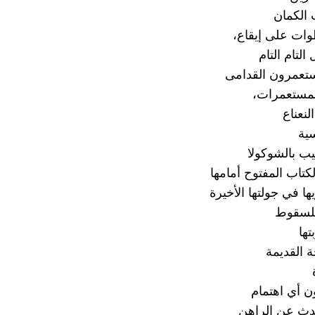
الكمان
وات على إيقاع،
لتام التام
ستعمرون القدامى
لمستعمرات،
نعناع
ية
ب بالشوكولا
كتاب المفتوح أمامها
ا في جولتها الأخيرة
للسقوط
ها
 القديمة
ن أي اهتمام
دث عن الراهن