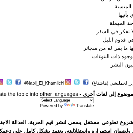
 المنسية
 يأتيها
ة المهملة
لا تفكر في السفر
ي قدوم الليل
ا ما بقي له من سجائر
وجوه ذات النتوءات
يون البشر
ل_الخمليشي (هاشتاغ)
Nabil_El_Khamlichi#
موضوع إلى لغات أخرى -
ate the topic into other languages
Powered by
Translate
شروع تطوعي مستقل يسعى لنشر قيم الحرية، العدالة الاجتم
. ولضمان استمراره واستقلاليته، يعتمد بشكل كامل على دعمك