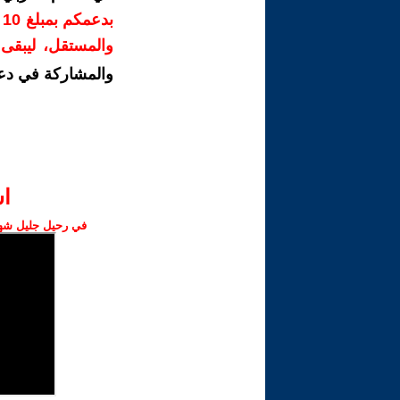
ب
والمستقل، ليبقى ص
والمشاركة في دع
ا‫
في رحيل جليل شهبا