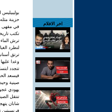
بوليبيليس ا
حزينة مثله 
اخر الافلام
في مقهى م
تكتب تاري
ترش الماء
لتطرد الغبا
ترتق أسنانه
وعدا عليها
تتجدد ابتسا
فيسعد الح
صينية وحيد
يهودي عجو
تنتقل الصين
شابان يتهجي
فرنسيتين ت