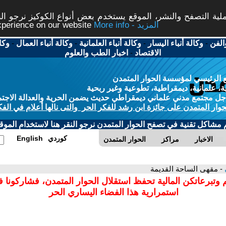
ة التصفح والنشر، الموقع يستخدم بعض أنواع الكوكيز نرجو النق
More info - المزيد
experience on our website
الفن
-
وكالة أنباء اليسار
-
وكالة أنباء العلمانية
-
وكالة أنباء العمال
-
وكا
الاقتصاد
-
اخبار الطب والعلوم
 الرئيسي لمؤسسة الحوار المتمدن
، علمانية، ديمقراطية، تطوعية وغير ربحية
ل مجتمع مدني علماني ديمقراطي حديث يضمن الحرية والعدالة الاجتم
حوار المتمدن على جائزة ابن رشد للفكر الحر والتى نالها أعلام في الفك
م مشاكل تقنية في تصفح الحوار المتمدن نرجو النقر هنا لاستخدام الموقع
كوردي
English
الاخبار
مراكز
الحوار المتمدن
- مقهى الساحة القديمة
 وتبرعاتكن المالية تحفظ استقلال الحوار المتمدن، فشاركونا 
استمرارية هذا الفضاء اليساري الحر