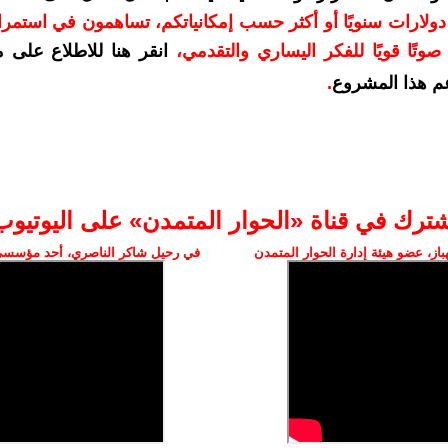
دعمكم بمبلغ 10 دولارات سنويًا أو أكثر حسب إمكانياتكم، تساهمون في استم
وتًا قويًا للفكر اليساري والتقدمي
،
انقر هنا للاطلاع على 
م هذا المشروع
.
شترك في قناة «الحوار المتمدن» على اليوتيوب
ز، عضو هيئة إدارة الحوار المتمدن
في رحيل شاكر الناصري، أحد مؤسسي 