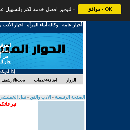
موافق - OK
لتوفير افضل خدمة لكم ولتسهيل عملي
أخبار عامة
-
وكالة أنباء المرأة
-
اخبار الأدب و
الموقع
يسارية
"من أج
حاز ال
إذا لديك
الزوار
اضافة/خدمات
بحث/الارشيف
الصفحة الرئيسية
-
الادب والفن
-
نبيل الخمليشي
تبرعاتكم