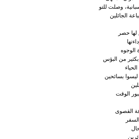
انية، وصلت للتو
اعة الجائلين
لها حصر
اءتها
الوجوه
كثير من البؤس
لحياء
 ليسوا بسائحين
لين
ور الوقت
فة القصوى
السفر
حال
ئرين