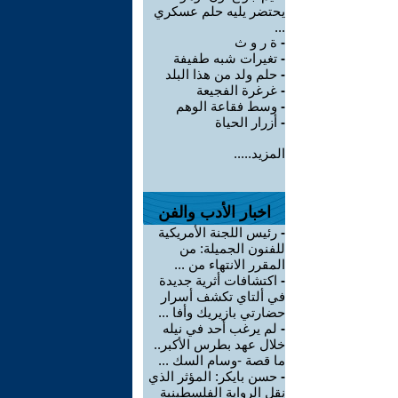
يحتضر يليه حلم عسكري
...
-
ة ر و ث
-
تغيرات شبه طفيفة
-
حلم ولد من هذا البلد
-
غرغرة الفجيعة
-
وسط فقاعة الوهم
-
أزرار الحياة
المزيد.....
اخبار الأدب والفن
-
رئيس اللجنة الأمريكية
للفنون الجميلة: من
المقرر الانتهاء من ...
-
اكتشافات أثرية جديدة
في ألتاي تكشف أسرار
حضارتي بازيريك وأفا ...
-
لم يرغب أحد في نيله
خلال عهد بطرس الأكبر..
ما قصة -وسام السك ...
-
حسن بايكر: المؤثر الذي
نقل الرواية الفلسطينية