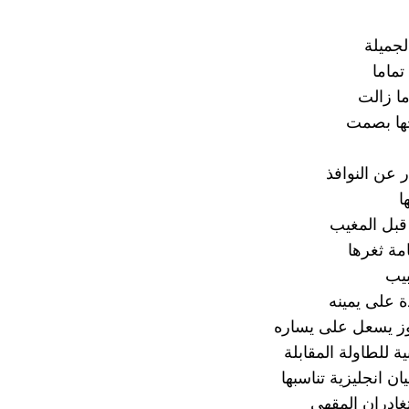
لجميلة
تماما
ا زالت
خها بصمت
ر عن النوافذ
ا
 قبل المغيب
مة ثغرها
بيب
ة على يمينه
ز يسعل على يساره
ية للطاولة المقابلة
ان انجليزية تناسبها
غادران المقهى