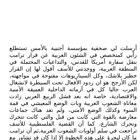
أرسلت لي صحفية بمؤسسة أجنبية بالأمس تستطلع
رأيي كمتخصص في الشئون العربية عن قرار ترامب
بنقل سفارة أمريكا للقدس، والتداعيات المحتملة في
المنطقة العربية، ووجدتني للأسف أقول لها إن القرار
خطير بلاشك، وكل السيناريوهات مفتوحة في مواجهته،
لكن الأرجح هو ان ردود الأفعال تحت السيطرة لانشغال
العرب حاليا كل في أزماته الداخلية العميقة الأمنية
والاقتصادية، خاصة انه بعد فشل الربيع العربي زادت
معاناة الشعوب العربية وبات الوضع المعيشي في قمة
السوء وكذلك الوضع الأمني، ولم تعد هناك جماعات
معارضة بالقوة التي كانت من قبل والتي كانت تتحرك
وتحرك الشارع، كما أن القضية الفلسطينية للأسف
تراجعت في سلم أولويات الشعوب العربية,ثم أن ترامب
ما كان ليجرؤ علي هذه الخطوة إلا إذا كان قد تشاور مع