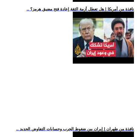
.. نافذة من أمريكا | هل تعطل أزمة الثقة إعادة فتح مضيق هرمز؟
.. نافذة من طهران | إيران بين ضغوط الحرب وحسابات التفاوض الجديد