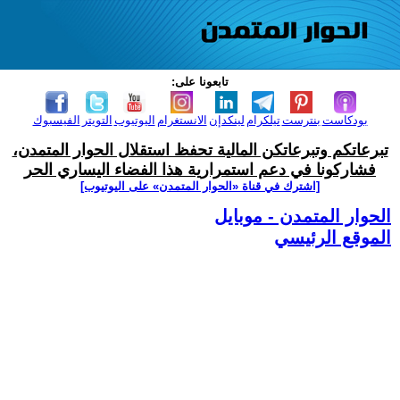
تابعونا على:
بودكاست
بنترست
تيلكرام
لينكدإن
الانستغرام
اليوتيوب
التويتر
الفيسبوك
تبرعاتكم وتبرعاتكن المالية تحفظ استقلال الحوار المتمدن،
فشاركونا في دعم استمرارية هذا الفضاء اليساري الحر
[اشترك في قناة ‫«الحوار المتمدن» على اليوتيوب]
الحوار المتمدن - موبايل
الموقع الرئيسي