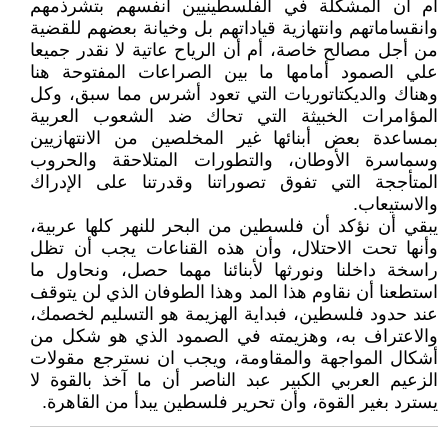
أم أن المشكلة في الفلسطينيين أنفسهم بتشرذمهم
وانقساماتهم وانتهازية قياداتهم بل وخيانة بعضهم للقضية
من أجل مصالح خاصة، أم أن الرياح عاتية لا نقدر جميعا
علي الصمود أمامها ما بين الصراعات المفتوحة هنا
وهناك والديكتاتوريات التي تعود أشرس مما سبق، وكل
المؤامرات الخبيثة التي تحاك ضد الشعوب العربية
بمساعدة بعض أبنائها غير المخلصين من الانتهازيين
وسماسرة الأوطان، والتطورات المتلاحقة والحروب
المتأججة التي تفوق تصوراتنا وقدرتنا على الإدراك
والاستيعاب.
يبقي أن نؤكد أن فلسطين من البحر للنهر كلها عربية،
وأنها تحت الاحتلال، وأن هذه القناعات يجب أن تظل
راسخة داخلنا ونورثها لأبنائنا مهما حصل، ونحاول ما
استطعنا أن نقاوم هذا المد وهذا الطوفان الذي لن يتوقف
عند حدود فلسطين، فبداية الهزيمة هو التسليم لخصمك،
والاعتراف به، وهزيمته في الصمود الذي هو شكل من
أشكال المواجهة والمقاومة، ويجب ان نسترجع مقولات
الزعيم العربي الكبير عبد الناصر أن ما آخذ بالقوة لا
يسترد بغير القوة، وأن تحرير فلسطين يبدأ من القاهرة.