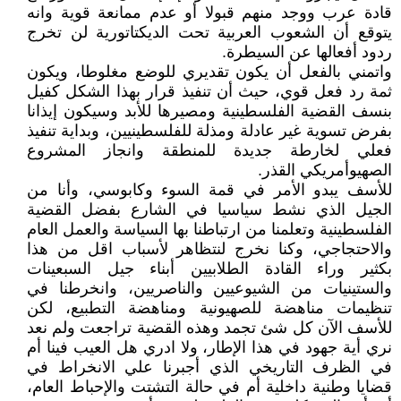
قادة عرب ووجد منهم قبولا أو عدم ممانعة قوية وانه
يتوقع أن الشعوب العربية تحت الديكتاتورية لن تخرج
ردود أفعالها عن السيطرة.
واتمني بالفعل أن يكون تقديري للوضع مغلوطا، ويكون
ثمة رد فعل قوي، حيث أن تنفيذ قرار بهذا الشكل كفيل
بنسف القضية الفلسطينية ومصيرها للأبد وسيكون إيذانا
بفرض تسوية غير عادلة ومذلة للفلسطينيين، وبداية تنفيذ
فعلي لخارطة جديدة للمنطقة وانجاز المشروع
الصهيوأمريكي القذر.
للأسف يبدو الأمر في قمة السوء وكابوسي، وأنا من
الجيل الذي نشط سياسيا في الشارع بفضل القضية
الفلسطينية وتعلمنا من ارتباطنا بها السياسة والعمل العام
والاحتجاجي، وكنا نخرج لنتظاهر لأسباب اقل من هذا
بكثير وراء القادة الطلابيين أبناء جيل السبعينات
والستينيات من الشيوعيين والناصريين، وانخرطنا في
تنظيمات مناهضة للصهيونية ومناهضة التطبيع، لكن
للأسف الآن كل شئ تجمد وهذه القضية تراجعت ولم نعد
نري أية جهود في هذا الإطار، ولا ادري هل العيب فينا أم
في الظرف التاريخي الذي أجبرنا علي الانخراط في
قضايا وطنية داخلية أم في حالة التشتت والإحباط العام،