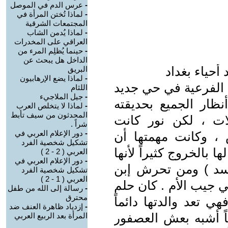
-
عرس الدم في الموصل
-
لماذا تُختن المرأة في
المجتمعات الشرقية
-
لماذا يُدمن الشاب
العراقي على المخدرات
-
حينما يُظلِم المرء من
الداخل هل يبحث عن
أحياء بغداد
البريق
-
لماذا يضع الإرهابيون
 الفرعية في حي جديد
اللثام
-
جيل الملاجيء
نظار الجميع بحديقته
-
لماذا لا يتخلص العرب
المحدثون من سيف تأبط
يلات ، لكن نور كانت
شراً .
-
دور الإعلام العربي في
 ، وكانت مهمتها أن
تشكيل شخصية الفرد
ا بالخروج كثيراً لأنها
العربي ( 2 - 2 )
-
دور الإعلام العربي في
سد ) ومن تحرش إبن
تشكيل شخصية الفرد
العربي ( 1 - 2 )
في جيب الأم . كان حلم
-
رسالة إلى الله من طفل
محترق
 تعد والدتها دائماً
-
إزدياد ظاهرة العنف ضد
لقاً أشبه بعش العصفور
المرأة بعد الربيع العربي