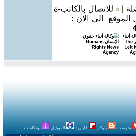
لة
|
للاتصال بالكاتب-ة
موقع الى الان :
بنترست
بلوكر
فليبورد
الموبايل
بودكاست