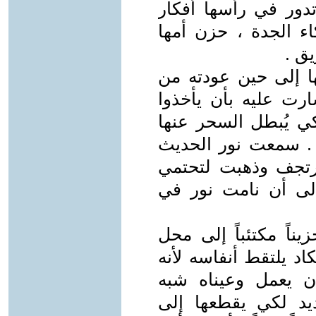
تدور في رأسها أفكار
اء الجدة ، حزن أمها
يق .
ا إلى حين عودته من
ارت عليه بأن يأخذوا
كي يُبطل السحر عنها
 . سمعت نور الحديث
ترتجف وذهبت لتحتمي
لى أن نامت نور في
ناً مكتئباً إلى محل
كاد يلتقط أنفاسه لأنه
ان يعمل وعيناه شبه
يد لكي يقطعها إلى