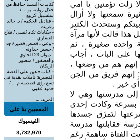
لا زلت تؤمنين يا أمي
كتابـات السيـد حـافظ من
خلال روايته يو ... /
رة سمعتها ولا أزال
سلسبيل كريبع
-
قناديل الحكمة / د. خالد
بيتكم وستحدث الكثير
زغريت
ل هذا قالت لأنها مرآة
-
حكاياتْ تَكاد تُنسى / فلاح
العيفاري
 واحدة صغيرة ، ثم
-
وعي ـ قصص قصيرة جدا
/ حسين جداونه
 على الباب ، أجاب
-
ديوان 23 الحاوي
والعصفور / منصور
إنهم هم من وضعها ،
الريكان
-
كتاب «عين على القصة
 إنهم فريق من الجن
القصيرة: تأملات نقدية في
ي خير .
تسع رؤى قصصية م ... /
حميد عقبي
إلى مدرستها وهي لا
المزيد.....
 بسرعة وكادت إحدى
المعجبين بنا على
عتها لتَمزَق جسدها
الفيسبوك
رسة فقابلتها مدرسة
قيت الفتاة ساهمة رغم
3,732,970