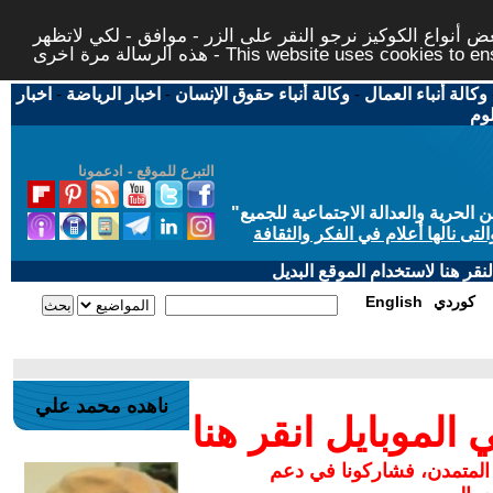
 أنواع الكوكيز نرجو النقر على الزر - موافق - لكي لاتظهر
This website uses cookies to ensure you ge
وكالة أنباء العمال
-
وكالة أنباء حقوق الإنسان
-
اخبار الرياضة
-
اخبار
لوم
التبرع للموقع - ادعمونا
حرية والعدالة الاجتماعية للجميع
"
تى نالها أعلام في الفكر والثقافة
قر هنا لاستخدام الموقع البديل
كوردي
English
ناهده محمد علي
لموبايل انقر هنا
 المتمدن، فشاركونا في دعم