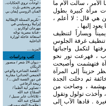
 الأمر ، سألت الأم ما
-
لوحات تروي الحكايات..
معرض يحتفي بإرث
ت مرآة كبيرة بطول
الفنان الروسي إيفان بي
...
ن هي قال : لا أعلم ،
-
تكريم الممثلة الإيطالية
إيزابيلا روسيليني في
عود إليها .
مهرجان لوكارنو ...
يناً ويساراً لتنظيف
-
فنانة مصرية توجّه
استغاثة عاجلة لوزارة
ا تنظيف غرفة الجلوس
الداخلية
ها لتكمل واجباتها
المزيد.....
باب ، فهرعت نور نحو
كتب ودراسات
آة فتهشمت وأصبحت
-
ديوان 24 شعر / منصور
الريكان
نظر حزيناً إلى المرآة
-
القصة الشاعرة والوعي
الجمعي الحداثي/ مقاربة
ئفة ثم دخلت الجدة
في دور القصة الش ... /
ربيحة الرفاعي
لمهشمة ، وصاحت من
-
تصاوير لية الظمأ /
السمّاح عبد الله
، وأخذت تولول وتقول
-
ثلاثاءات عابر سبيل /
رة . قادها الآب إلى
السمّاح عبد الله
-
ملامــح التجريــب في