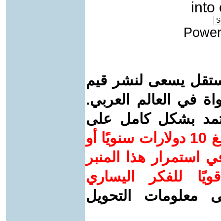
into
Power
ستقل يسعى لنشر قيم
واة في العالم العربي.
عتمد بشكل كامل على
ساهم/ي معنا! بدعمكم بمبلغ 10 دولارات سنويًا أو
 استمرار هذا المنبر
ويًا للفكر اليساري
ى معلومات التحويل