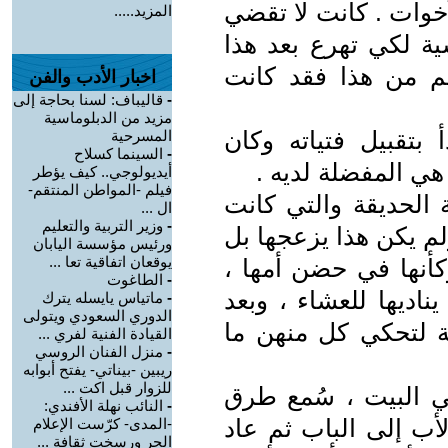
خوات . كانت لا تقضي
المزيد.....
سية لكي تهرع بعد هذا
غم من هذا فقد كانت
اخبار الأدب والفن
-
قاليباف: لسنا بحاجة إلى
مزيد من الدبلوماسية
 بتقبيل فتياته وكان
المسرحية
-
السينما كسلاح
ي المفضلة لديه .
أيديولوجي.. كيف يؤطر
فيلم -المواطن المنتقم-
 الحديقة والتي كانت
ال ...
-
وزير التربية والتعليم
 ولم يكن هذا يزعجها بل
ورئيس مؤسسة اليابان
يوقعان اتفاقية تعا ...
وكأنها في حضن أمها ،
-
الطاغوت
اديها للعشاء ، وبعد
-
ماتياس يايسله يترك
الدوري السعودي ويتولى
ة لتحكي كل منهن ما
القيادة الفنية لفري ...
-
منزل الفنان الروسي
ريبين -بيناتي- يفتح أبوابه
للزوار قبل اكت ...
في البيت ، سُمع طرق
-
النائب نهلة الأفندي:
أب إلى الباب ثم عاد
-المدى- كرّست الإعلام
الحر ورسخت ثقافة ...