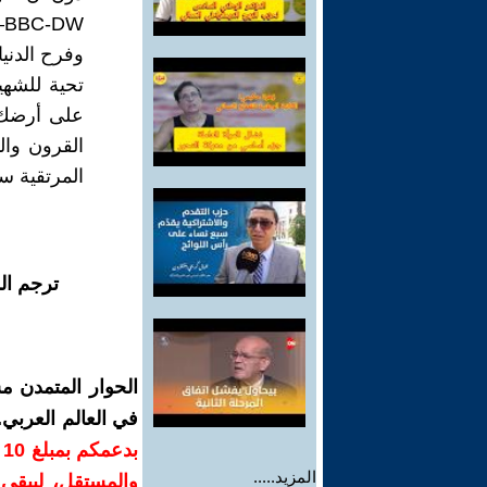
وفرح الدني
تحية للشهي
على أرضك ي
القرون وال
المرتقية سل
ترجم ال
الحوار المتمدن م
في العالم العربي
ب
المزيد.....
والمستقل، ليبقى ص