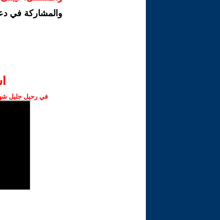
والمشاركة في دع
ا‫
في رحيل جليل شهبا