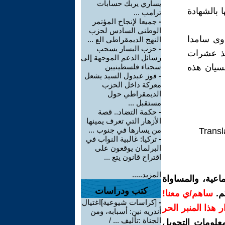
يساري يربك حسابات
ا بالشهادة
ترامب ...
-
جميعا لإنجاح المؤتمر
الوطني السادس لحزب
اوى سامدا
النهج الديمقراطي الع ...
-
حزب اليسار يسحب
منذ عشرات
رسائل الدعم الموجهة إلى
نسيان هذه
سجناء فلسطينيين
-
فوز عبدول السيد يشعل
معركة داخل الحزب
الديمقراطي حول
مستقبل ...
-
حكمة التضاد.. قصة
الأزهار التي تعرف يمينها
من يسارها في جنوب ...
Transl
-
تركيا: غالبية النواب في
البرلمان يوقعون على
اقتراح قانون يتع ...
المزيد.....
اعية، والمساواة
كتب ودراسات
م.
ساهم/ي معنا!
-
[كراسات شيوعية]اغتيال
رار هذا المنبر الحر
أندريه نين: أسبابه، ومن
الجناة :تأليف ... /
معلومات التحويل