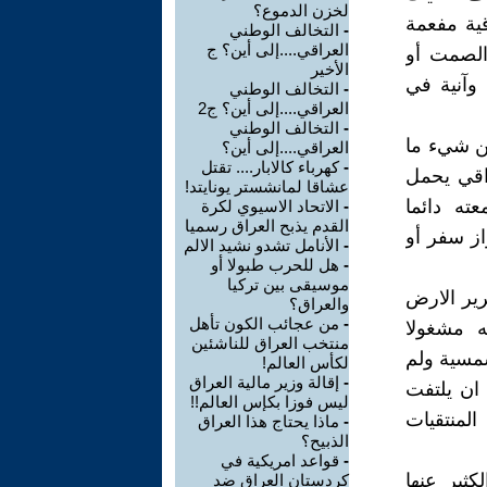
لخزن الدموع؟
قية مفعمة
-
التخالف الوطني
العراقي....إلى أين؟ ج
 الصمت أو
الأخير
وآنية في
-
التخالف الوطني
العراقي....إلى أين؟ ج2
-
التخالف الوطني
كن شيء ما
العراقي....إلى أين؟
-
كهرباء كالابار.... تقتل
راقي يحمل
عشاقا لمانشستر يونايتد!
ته دائما
-
الاتحاد الاسيوي لكرة
القدم يذبح العراق رسميا
از سفر أو
-
الأنامل تشدو نشيد الالم
-
هل للحرب طبولا أو
موسيقى بين تركيا
ير الارض
والعراق؟
-
من عجائب الكون تأهل
ه مشغولا
منتخب العراق للناشئين
شمسية ولم
لكأس العالم!
-
إقالة وزير مالية العراق
 ان يلتفت
ليس فوزا بكإس العالم!!
المنتقيات
-
ماذا يحتاج هذا العراق
الذبيح؟
-
قواعد امريكية في
ثير عنها
كردستان العراق ضد