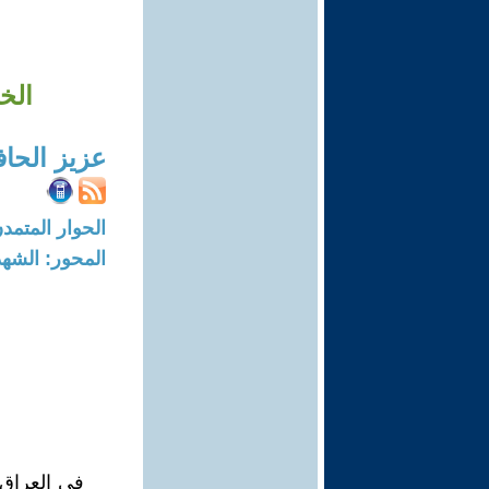
الخ
عزيز الحا
الحوار المتمدن-العدد: 5701 - 17
المحور: الشهد
في العراق 