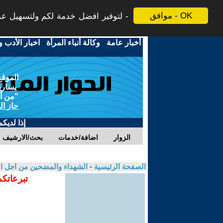
موافق - OK
لتوفير افضل خدمة لكم ولتسهيل عملي
أخبار عامة
-
وكالة أنباء المرأة
-
اخبار الأدب و
الموقع
يسارية
"من أج
حاز ال
إذا لديك
الزوار
اضافة/خدمات
بحث/الارشيف
الصفحة الرئيسية
-
الشهداء والمضحين من اجل ال
تبرعاتكم