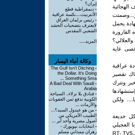
إيران؟
 الهجائية
-
ديمقراطية قطع
الأنترنيت....نكسة عراقية
...وصمتت
-
رئيس برلمان العراق
هادة يحمل
لايعترف بتضحيات الحشد
الشعبي المقدس
 القارورة
 والعلالي؟
المزيد.....
قصى غاية
وكالة أنباء اليسار
ة عراقية
The Gulf Isn’t Ditching
-
the Dollar. It’s Doing
اك تقصير
Something Sma ...
خبر وتترك
A Bad Deal With Saudi
-
Arabia
ستشهادها
-
فنادق بلا نزلاء.. السياحة
.... ولكن
الكوبية تدفع ثمن العقوبات
والأزمات ...
-
من هو عبدول السيد؟...
الطبيب الأمريكي من
كل خديعة
أصول مصرية وأحد أبر ...
نا العجيلي
-
انتخابات نيويورك -
زهران ممداني مسلم
دون أن تكون قنوات العربية والجزيرة والمستقبل والماضي والمضارع و....RT- TV5