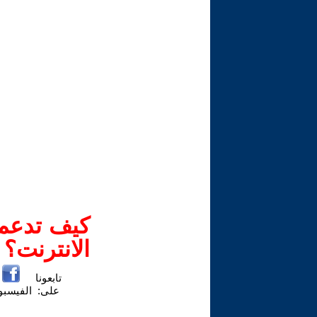
كيف تدعم-
الانترنت؟
تابعونا
على:
الفيسب