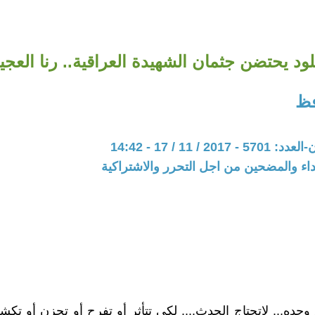
لود يحتضن جثمان الشهيدة العراقية.. رنا العجي
فظ
20 / 11 / 17 - 14:42
اء والمضحين من اجل التحرر والاشتراكية
وحده... لاتحتاج الحدث.... لكي تتأثر أو تفرح أو تحزن أو تك