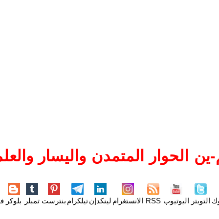
ين الحوار المتمدن واليسار والعلم
وك
التويتر
اليوتيوب
RSS
الانستغرام
لينكدإن
تيلكرام
بنترست
تمبلر
بلوكر
فل