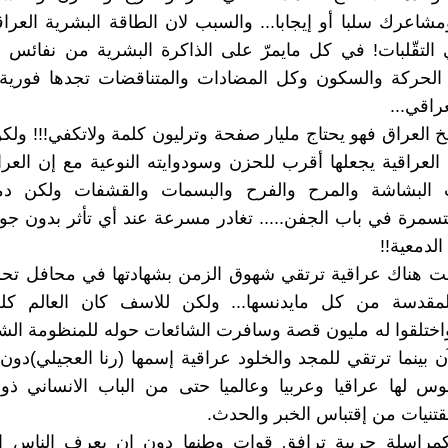
شاعرك سلبا أو إيجابا... والسبب لان الطاقة البشرية العرا
ي التقّلبات! في كل مايمرّ على الذاكرة البشرية من نفائس
 الحركة والسكون وكل المضادات والمتناقضات تجدها فورية 
راقي...
ريخ العراق فهو يحتاج مليار صفحة وترليون كلمة ولاتكفي!!! ول
لعراقية يجعلها أقرب للحزن وسودوايته النوعية مع إن الع
لبشاشة والمرح والفرح والبسمات والقشفات ولكن دمع
مرة في باب الجفن..... تغادر مسرعة عند أي تأثر بدون جو
الدمعية!!
نت هناك عراقية ترتقي شهوق الزمن بشهادتها في محافل تحر
المقدسة من كل مايدنسها... ولكن للاسف كان العالم كل
اختلقوا له مليون قصة وسافرت الشائعات حوله للمنظومة ال
آن بينما ترتقي للمجد والخلود عراقية إسمها (رنا العجيلي)دون
وس لها عراقيا وعربيا وعالميا حتى من الباب الانساني ذو 
قتنيات من إقتباس الخبر والحدث.
كمراسلة حربية ترافق قوات وطنها دون ان يعرف الناس الك