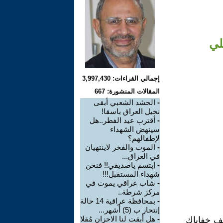
لي
إجمالي القراءات: 3,997,430
المقالات المنشورة: 667
-
الحشد الشعبي أبقى
نخيل العراق باسقا!
-
أقترب عيد الفطر..هل
سينهض الشهداء
لإطفالهم؟
-
الموت والفخر لاينتهيان
في العراق...
-
إبتسم ياصديقي!! فنحن
شهداء المستقبل!!!
-
شاب عراقي يموت في
مركز شرطة..
-
بمحافظة عراقية 14 حالة
إنتحار ب (5) أشهر...
-
هل أبقت لنا الاحزان مُقلا
شف خفاياك