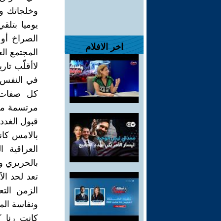
وخلجاتك وم
يوميا بتلق
الصراخ أو
اخر الافلام
المجتمع الع
لاأقلّب تا
في النفس ا
كل صفات ا
مرتسمة متس
قبول الغدد 
بالامس كا
العراقية 
بالحريري و
تعد لحد ال
الزمن التع
ونفاسة الم
كانت رنا 