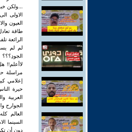
...ولكن خب
الاولى ال
العيون وال
طاقة تعادل
الرائعة تلف
لم لم يسب
الجودِ؟؟؟
لاأعلم!! 
مراسلة حرب
إعلامي كبي
حيرة الناس
العربية وا
الجوارح والج
العالم كل
السينما الا