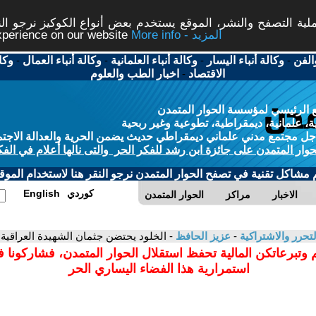
ة التصفح والنشر، الموقع يستخدم بعض أنواع الكوكيز نرجو النق
More info - المزيد
experience on our website
الفن
-
وكالة أنباء اليسار
-
وكالة أنباء العلمانية
-
وكالة أنباء العمال
-
وكا
الاقتصاد
-
اخبار الطب والعلوم
 الرئيسي لمؤسسة الحوار المتمدن
، علمانية، ديمقراطية، تطوعية وغير ربحية
ل مجتمع مدني علماني ديمقراطي حديث يضمن الحرية والعدالة الاجتم
حوار المتمدن على جائزة ابن رشد للفكر الحر والتى نالها أعلام في الفك
م مشاكل تقنية في تصفح الحوار المتمدن نرجو النقر هنا لاستخدام الموقع
كوردي
English
الاخبار
مراكز
الحوار المتمدن
تحرر والاشتراكية
-
عزيز الحافظ
- الخلود يحتضن جثمان الشهيدة العراقية..
 وتبرعاتكن المالية تحفظ استقلال الحوار المتمدن، فشاركونا 
استمرارية هذا الفضاء اليساري الحر