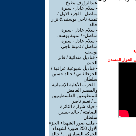
عبدالرؤوف بطيخ
-
سلام عادل- سيرة
مناضل - الجزء الاول /
ثمينة ناجي يوسف & نزار
خالد
-
سلام عادل -سیرة
مناضل- / ثمینة یوسف
-
سلام عادل- سيرة
مناضل / ثمينة ناجي
يوسف
-
قناديل مندائية / فائز
الحوار المتمدن
الحيدر
-
قناديل شيوعية عراقية /
الجزءالثاني / خالد حسين
سلطان
-
الحرب الأهلية الإسبانية
والمصير الغامض
للمتطوعين الفلسطينيين
... / نعيم ناصر
-
حياة شرارة الثائرة
الصامتة / خالد حسين
سلطان
-
ملف صور الشهداء الجزء
الاول 250 صورة لشهداء
الحركة اليساري ... / خالد