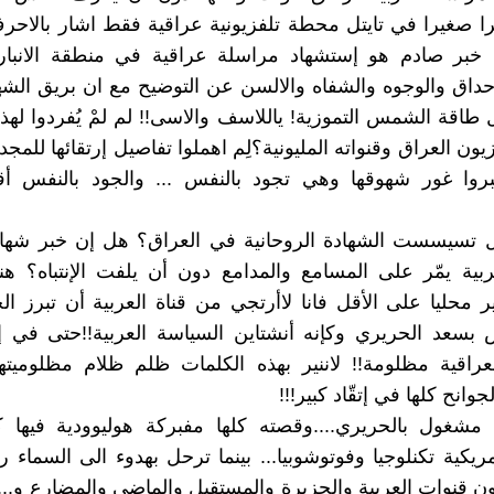
را صغيرا في تايتل محطة تلفزيونية عراقية فقط اشار بالاحرف
ى خبر صادم هو إستشهاد مراسلة عراقية في منطقة الانبار
احداق والوجوه والشفاه والالسن عن التوضيح مع ان بريق الش
 طاقة الشمس التموزية! ياللاسف والاسى!! لم لمْ يُفردوا لهذه
زيون العراق وقنواته المليونية؟لِم اهملوا تفاصيل إرتقائها للمجد
روا غور شهوقها وهي تجود بالنفس ... والجود بالنفس أ
هل تسيسست الشهادة الروحانية في العراق؟ هل إن خبر شهاد
ية يمّر على المسامع والمدامع دون أن يلفت الإنتباه؟ هن
ر محليا على الأقل فانا لاأرتجي من قناة العربية أن تبرز ال
 بسعد الحريري وكإنه أنشتاين السياسة العربية!!حتى في إ
لعراقية مظلومة!! لاننير بهذه الكلمات ظلم ظلام مظلوميتها
وانح كلها في إتقّاد كبير!!!
ه مشغول بالحريري....وقصته كلها مفبركة هوليوودية فيها 
مريكية تكنلوجيا وفوتوشوبيا... بينما ترحل بهدوء الى السماء ر