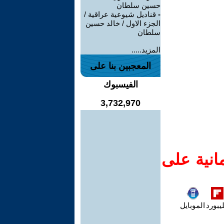
حسين سلطان
-
قناديل شيوعية عراقية /
الجزء الاول / خالد حسين
سلطان
المزيد.....
المعجبين بنا على
الفيسبوك
3,732,970
انية على
يبورد
الموبايل