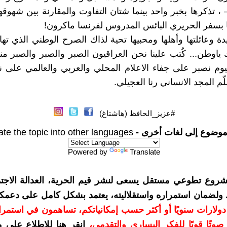
–BBC-DW ، تذكرها بخبر واحد بينما شتان التفاوت والمقارنة بين شهوقه
ا بسفر الحريري البائس المدروس لفرنسا ماكرون!
دة وعائلتها وأهلها ومحبيها تحية لذاك الصرح الوطني الذي ته
اوطن... كُتب علينا نحن العراقيون الصبر والصبر والصبر 
يوم نصبر على جفاء الاعلام المحلي والعربي والعالمي على 
ّم المجد الانساني رنا العجيلي.
#عزيز_الحافظ (هاشتاغ)
موضوع إلى لغات أخرى -
ate the topic into other languages
Powered by
Translate
شروع تطوعي مستقل يسعى لنشر قيم الحرية، العدالة الاجتم
. ولضمان استمراره واستقلاليته، يعتمد بشكل كامل على دعمك
دعمكم بمبلغ 10 دولارات سنويًا أو أكثر حسب إمكانياتكم، تساهمون في استم
وتًا قويًا للفكر اليساري والتقدمي
،
انقر هنا للاطلاع على 