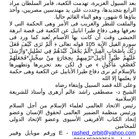
بعد السيول الغزيرة، تهدمت الكعبة، فأمر السلطان مراد
الرابع بتجديدها، وجددت على يد مهندسين مصريين، وأخذ
بناؤها 6 شهور، وهو البناء القائم حاليا.
والملفت للنظر والغريب فى الأمر وهى الحكمة التى لا
نعرفها وهى دفاع طيرا ابابيل عن الكعبة فى قصة ابرهة
الحبشى وقت أن كانت بها الأصنام تُعبد كما ورد فى
سورة الفيل الآية 105 قوله تعالى ﴿ أَلَمْ تَرَى كَيْفَ فَعَلَ
رَبُّكَ بِأَصْحَابِ الْفِيلِ*أَلَمْ يَجْعَلْ كَيْدَهُمْ فِي تَضْلِيلٍ*وَأَرْسَلَ
عَلَيْهِمْ طَيْراً أَبَابِيلَ*تَرْمِيهِمْ بِحِجَارَةٍ مِنْ سِجِّيلٍ*فَجَعَلَهُمْ
كَعَصْفٍ مَأْكُولٍ ﴾ ص ق لكن بعد تحريرها وتطهيرها
بالإسلام لم نرى دفاع طيرا الأبابيل عن الكعبة وهى حكمة
لا يعلمها إلا الله
وعلى الله قصد السبيل وإبتغاء رضاه
الشيخ د- مصطفى راشد عالم أزهرى وأستاذ للشريعة
الإسلامية
رئيس الاتحاد العالمى لعلماء الإسلام من أجل السلام
ورئيس منظمة الضمير العالمى لحقوق الإنسان وعضو
إتحاد الكتاب الأفريقى الأسيوى وعضو الإتحاد الدولى
للمحامين
rashed_orbit@yahoo.com
E -
ورقم موبايل وفيبر