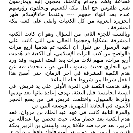
قضاعة ولخم وجذام وعاملة، يحجون إليه ويمارسون
نفس طقوس حج اهل مكة لكعبتهم ويحلقون رؤوسهم
عنده بعد انتهاء حجهم ---- وعندما جاءالإسلام طهر
الجزيرة العربية من كل الكعبات وابقى على كعبة مكة
المشرفة .
وبالنسبة للجزء الثانى من السؤال وهو ان كانت الكعبة
المشرفة بشكلها وحجمها الحالى هى التى كانت على
عهد الرسول ص نقول ان الكعبة تم هدمها اربع مرات
فالواضح من كتب التراث الإسلامي، أن الكعبة قد هُدمت
أربع مرات، منهم ثلاث مرات بعد البعثة النبوية، وقد ورد
في البخاري حديث منسوب للنبي ص ، يتحدث فيه عن
هدم الكعبة المشرفة في آخر الزمان، حتى أصبح هذا
الفعل شرطا من شروط قيام الساعة.
وقد هدمت الكعبة في المرة الأولى على يد قريش، في
السنة الخامسة قبل البعثة، بهدف إعادة بنائها بعد تهدمها
وتأثرها بالسيول، واختلفت قريش في من يضع الحجر
الأسود، في الحادثة الشهيرة، فوضعه النبي ص
والمرة الثانية كانت في عهد عبد الملك بن مروان، فقد
هدم الكعبة بعد حصار مكة، حيث تحصن بها عبدالله بن
الزبير، بعد حرب ضد خلافة يزيد، واستقل بن الزبير بمكة
فترة من الزمن عن دولة بني أمية فأعاد بناءها مرة أخرى