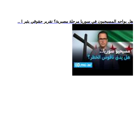
.. هل يواجه المسيحيون في سوريا مرحلة مصيرية؟ تقرير حقوقي يثير ا