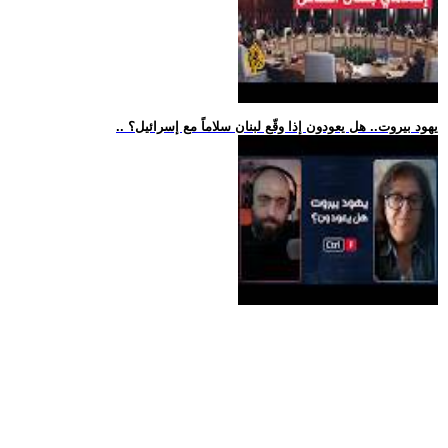
.. يهود بيروت.. هل يعودون إذا وقّع لبنان سلاماً مع إسرائيل؟