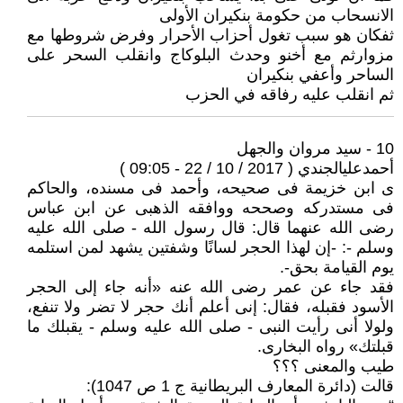
الانسحاب من حكومة بنكيران الأولى
ثفكان هو سبب تغول أحزاب الأحرار وفرض شروطها مع
مزوارثم مع أخنو وحدث البلوكاج وانقلب السحر على
الساحر وأعفي بنكيران
ثم انقلب عليه رفاقه في الحزب
10 - سيد مروان والجهل
أحمدعليالجندي ( 2017 / 10 / 22 - 09:05 )
ى ابن خزيمة فى صحيحه، وأحمد فى مسنده، والحاكم
فى مستدركه وصححه ووافقه الذهبى عن ابن عباس
رضى الله عنهما قال: قال رسول الله - صلى الله عليه
وسلم -: -إن لهذا الحجر لسانًا وشفتين يشهد لمن استلمه
يوم القيامة بحق-.
فقد جاء عن عمر رضى الله عنه «أنه جاء إلى الحجر
الأسود فقبله، فقال: إنى أعلم أنك حجر لا تضر ولا تنفع،
ولولا أنى رأيت النبى - صلى الله عليه وسلم - يقبلك ما
قبلتك» رواه البخارى.
طيب والمعنى ؟؟؟
قالت (دائرة المعارف البريطانية ج 1 ص 1047):