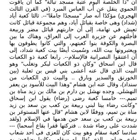
أن "ذا الخلصة اليوم عتبة مسجد تبالة" كما أن ياقوت
الحموي ينقل عن أب العباس المبرد (في القرن الثالث
الهجري) مؤكدًا أنه صار "مسجدًا جامعًا"--. ثالثا كعبة أياد
(شداد) وهى خاصة بقبائل أياد، وهم مجموعة قبائل كانت
تعيش في تهامة، إلى أن حاربتهم قبائل مضر وربيعة
فأجلتهم عن جزيرة العرب إلى العراق، وهناك ما بين
البصرة والكوفة بنوا كعبتهم، والتي كانوا يطوفون بها
ويعتبرونها بيت الله، وسُميت أيضًا بيت كعبة شداد، إلى
أن اعتنقوا النصرانية فالإسلام--. رابعا كعبة ذو الكعبات
قال ابن اسحاق "وكان ذو الكعبات لبكر وتغلب" وهو
البيت الذي قال عنه أعشى بني قيس بن ثعلبة (بين
الخورنق والسدير وبارق .. والبيت ذي الكعبات من
سنداد)، وقال عنه ابن هشام "وهذا البيت للأسود بن يعفر
النهشلي. وجده نهشل بن دارم بن مالك بن زيد مناة بن
تميم.--- خامسا كعبة رضى (رضاء) يقول ابن إسحاق
"وكانت رضاء بيتا لبني ربيعة بن كعب بن سعد بن زيد
مناة بن تميم، ووفقًا لابن هشام "قال عنها المستوغر بن
ربيعة بن كعب بن سعد حين هدمها في الإسلام (ولقد
شددت على رضاء شدة .. فتركتها قفرا بقاع أسحما) ---
سادسا كعبة سقام وهو بيت كان للعزى فى أحد شعاب
وادى حراض، الذى يُقال له سقام، وكانوا يضاهون به