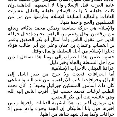
عادة العرب قبل الإسلام،وانا لا اسميهم الجاهلية،وإن
كانت جاهلية لا زالت الإسلام جاهلية والدليل عشرات
العادات والتقاليد السابقة للإسلام يمارسها من من من
المسلمين والحچ واحدة منها..
والإسلام هي حركة سياسية وتمكن محمد بذكاءه وبدفع
من ورقة بن نوفل ودعم من الراهب بحيرة،إدخال خرافة
الدين في عقول الناس واما امثال أبو بكر الصديق وعمر
بن الخطاب وعثمان بن عفان وعلي بن أبي طالب هؤلاء
دخلوا الإسلام من أجل السلطة والمال،وقتل
حسين ضمن هذا الصراع،والى يومنا هذا تستغل الدين
من أجل السلطة والجاه وخير دليل
عراقنا المبتلي بالأحزاب الإسلامية.
أما الخرافات فحدث ولا حرج من طير ابابيل إلى
البراق،وخرافات الكتب الإبراهيمية من عند الله والساعي
كان ذاك المأمور المسكين جبرائيل،وطبعٱ-;- كان تحت
الطلب لرغبات محمد حسب قول أقرب الناس إليه الله
وهي عائشة بنت أبي بكر الصديق.
هل تريدون أكثر من هذا لبشرية الديانات وآخرها وليس
اخيرها قول بابا الفاتيكان إن الجنة وحواء وآدم ليس إلا
خرافات وكما يقال شهد شاهد من اهلها.