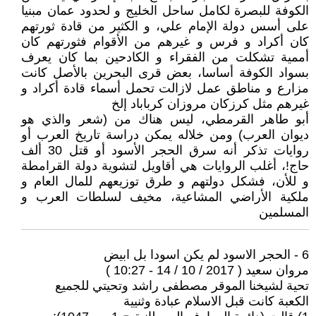
الكوفة للبصرة لكامل ساحل الخليج و لحدود عمان مبنيا
على أسس دولة الإمام علي، و الكثير من قادة ثورتهم
كان أكراد و فرس و غيرهم من الأقوام فثورتهم كان
أممية تشكلت من الفقراء و الكادحين بما كان يعرف
بسواد الكوفة أساسا، بعض قرى البحرين بالأصل كانت
مزارع و مناطق عمل لازالت تحمل أسماء قادة أكراد و
غيرهم مثل كرزكان مروزان كرباباد إلخ
أبو طاهر القرمطي، ليس هناك من (شعر والذي هو
ديوان العرب) ومن خلاله يمكن دراسة تاريخ العرب أو
روايات تذكر أنه سرق الحجر الأسود أو قتل 30 ألف
حاج!، أغلب الروايات هي أقاويل لتشوية دولة القرامطة
و للأن، فشكل دولتهم و طرق توزيعهم للمال العام و
ملكية الأراضي المشاعية، مخيف لسلطات العرب و
المسلمين
6 - الحجر الاسود لم يكن اسودا بل ابيض
مروان سعيد ( 2017 / 10 / 14 - 10:27 )
تحية لشيخنا الموقر مصطفى راشد وتحيتي للجميع
الكعبة كانت قبل الاسلام عبادة وثنيية