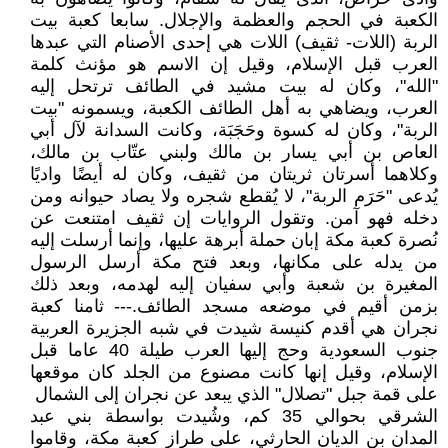
الكعبة في الحجم والعظمة والإجلال. سابعا كعبة بيت
الربة (اللات- ثقيف) اللات هي إحدى الأصنام التي عبدها
العرب قبل الإسلام، وقيل إن الاسم هو مؤنث كلمة
"الله"، وكان له بيت مشيد في الطائف ترتحل إليه
العرب، ويضاهي به أهل الطائف الكعبة، ويسمونه "بيت
الربة"، وكان له كسوة وحَجَبَة، وكانت السدانة لآل أبي
العاص بن أبي يسار بن مالك ولبني عتّاب بن مالك،
وكلاهما أسرتان ثريتان من ثقيف، وكان له أيضًا واديًا
يُدعى "حَرَم الربة"، لا يُقطع شجره ولا يصاد حيوانه ومن
دخله فهو آمن. وتقول الروايات إن ثقيف امتنعت عن
نُصرة كعبة مكة إبان حملة أبرهة عليها، وإنما أرسلت إليه
من يدله على مكانها، وبعد فتح مكة أرسل الرسول
المغيرة بن شعبة وأبي سفيان إليه لهدمه، وبعد ذلك
بزمن أقيم في موضعه مسجد الطائف.--- ثامنا كعبة
نجران هي أقدم كنيسة شيدت في شبه الجزيرة العربية
جنوب السعودية وحج إليها العرب طيلة 40 عاما قبل
الإسلام، وقيل إنها كانت مصنوع من الجلد كان موقعها
على قمة جبل "تصلال" الذي يبعد عن نجران إلى الشمال
الشرقي بحوالي 35 كم، وشُيدت بواسطة بني عبد
المدان بن الديان الحارثي، على طراز كعبة مكة، وقاموا