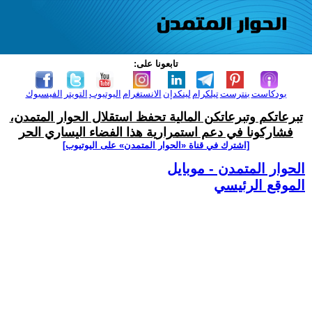
تابعونا على:
بودكاست
بنترست
تيلكرام
لينكدإن
الانستغرام
اليوتيوب
التويتر
الفيسبوك
تبرعاتكم وتبرعاتكن المالية تحفظ استقلال الحوار المتمدن،
فشاركونا في دعم استمرارية هذا الفضاء اليساري الحر
[اشترك في قناة ‫«الحوار المتمدن» على اليوتيوب]
الحوار المتمدن - موبايل
الموقع الرئيسي