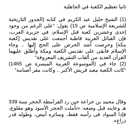
ثانيا تعظيم الكعبة في الجاهلية
(1) الشيخ خليل عبد الكريم في كتابه (الجذور التاريخية
للشريعة الإسلامية ص 15) يقول: “على الرغم من وجود
إحدى وعشرين كعبة قبل الإسلام، في جزيرة العرب،
فإن القبائل العربية قاطبة أجمعت على تقديس [كعبة
مكة] وحرصت أشد الحرص على الحج إليها .. وجاء
الإسلام فأبقى على تقديس الكعبة ومكة وأطلق عليهما
القرآن العديد من ألقاب التشريف المعروفة“
(2) جاء في (الموسوعة العربية الميسرة ص 1465)
“كانت الكعبة معبد قريش الأكبر .. وكانت مقر أصنامه“
وقال محمد بن خزاعة حين رد القرامطة الحجر سنة 339
هـ وعاينه قبل وضعه: «تأملت الحجر الأسود وهو مقلوع،
فإذا السواد فى رأسه فقط، وسائره أبيض، وطوله قدر
ذراع».