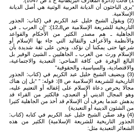
1) قالت (دائرة المعارف البريطانية ج 1 ص 1047):
“يرى الباحثون أن الديانة العربية الوثنية هي أصل الديانة
الإسلامية.
(2) ويقول الشيخ خليل عبد الكريم في (كتاب: الجذور
التاريخية للشريعة الإسلامية ص8ـ12): “إن العرب ـ في
الجاهلية ـ هم مصدر الكثير من الأحكام والقواعد
والأنظمة والأعراف والتقاليد التي جاء بها الإسلام أو
شرعها حتى يمكننا أن نؤكد، ونحن على ثقة شديدة بأن
الإسلام ورث من العرب ـ الجاهليين ـ الشيئ الوفير بل
البالغ الوفرة في كافة المناحي: التعبدية والاجتماعية،
والاقتصادية، والسياسية، والحقوقية”
(3) ويضيف الشيخ خليل عبد الكريم في (كتاب: الجذور
التاريخية للشريعة الإسلامية ص 8): قوله: ” “بل إن هناك
مجالا يحرص دعاة الإسلام على إغفاله أو التعتيم عليه،
وهو المجال الديني أو التعبدي، فالكثير من القراء قد
يدهش عندما يعرف أن الإسلام قد أخذ من الجاهلية كثيرا
من الشئون الدينية أو التعبدية)
(4) وقد ضمَّن الشيخ خليل عبد الكريم في كتابه (كتاب:
الجذور التاريخية للشريعة الإسلامية) الكثير من هذه
الشعائر التعبدية مثل: