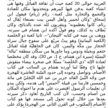
العربية حوالى 20 كعبة حيث ان ثقافة القبائل وقتها هى
انشاء كعبة يدفن فيها كبيرهم ويتخذونها مكان للعبادة
والتجمع والتجارة مثل كعبة:- رئام (ريام) فيقول ابن
إسحاق "وكان لحمير وأهل اليمن بيت بصنعاء يُقال له
رئام، كانوا يعظمونه" ويتقربون لله عنده بالذبائح، وكان
يُطاف به كذلك، وهو قولٌ أكده ابن هشام في سيرته،
ووهب بن منبه في كتابه "التيجان"--. ثانيا كعبة ذو الخلصة
(الكعبة اليمانية) وهو بيتٌ مربّع على سفوح جبال سراة
الحجاز بين مكّة واليمن، كان في الجاهليّة قِبلة لقبائل
خثعم وبجيلة ودوس وما جاورها من سكّان منطقة "تبالة"
اليمنيّة (سيرة ابن هشام، ج 1، ص 30)، وقد كان مخصّصا
لعبادة الإله "ذي الخَلَصة" ممثّلا في صخرة بيضاء منقوش
عليها تاج وفقًا لما أورده هشام بن السائب في كتاب
الأصنام، وتواصل وجوده إلى حدود السّنة العاشرة للهجرة
حين وجّه النّبيّ القائد جرير بن عبد الله البُجَليّ في مائة
وخمسين فارسا من قبيلة "أحمس" إلى هدمه، ولكن يبدو
أن تعليمات الرسول اقتصرت على هدم ما احتواه المكان
من أصنام وحسب، لأن كتب التاريخ تُعاود ذكر سيرته
بعدها من خلال كونه تحول إلى مسجد فها هو كتاب
الأصنام (المكتوب في القرن الثاني من الهجرة) يؤكد على