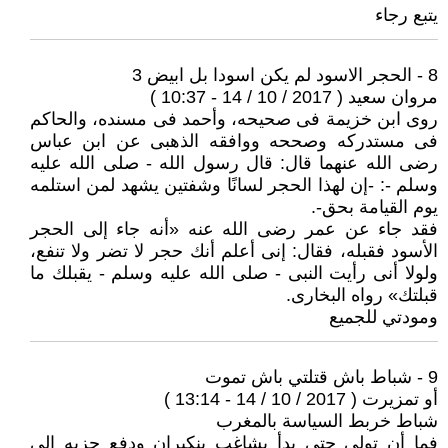
يتبع رجاء
8 - الحجر الاسود لم يكن اسودا بل ابيض 3
مروان سعيد ( 2017 / 10 / 14 - 10:37 )
روى ابن خزيمة فى صحيحه، وأحمد فى مسنده، والحاكم
فى مستدركه وصححه ووافقه الذهبى عن ابن عباس
رضى الله عنهما قال: قال رسول الله - صلى الله عليه
وسلم -: -إن لهذا الحجر لسانًا وشفتين يشهد لمن استلمه
يوم القيامة بحق-.
فقد جاء عن عمر رضى الله عنه «أنه جاء إلى الحجر
الأسود فقبله، فقال: إنى أعلم أنك حجر لا تضر ولا تنفع،
ولولا أنى رأيت النبى - صلى الله عليه وسلم - يقبلك ما
قبلتك» رواه البخارى.
ومودتي للجميع
9 - شباط باش قتلتي باش تموت
أو تمزيرت ( 2017 / 10 / 14 - 13:14 )
شباط خربط السياسة بالمغرب
فما أن تولى حتى بدأ يشاغب بنكيران ودفع حزبه الى