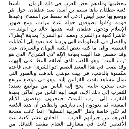
بتعظيمها وقلدهم بعض العرب في ذلك الزمان --- تاسعا
كعبة غطفان بناها سليم بن أسد، سيد غطفان، حول بئر
ووضع بها حجر أبيض ادعى أنه سقط من السماء، وعبدها
قومه وكانوا يطوفون حوله عدة مرات، ومع ظهور
الإسلام ودخول غطفان فيه، هدمها خالد بن الوليد.----
عاشرا كعبة ذو الشرى ومعبد "ذو الشرى" بمدينة "بطرا"،
والفضل في المعلومات التي وردتنا عنه تعود إلى الكتابات
النبطية، وإلى ما كتبه بعض الكتبة اليونان والسريان عنه.
وقد خصص هذا البيت بعبادة الإله "ذي الشرى"، الذي هو
"رب البيت" وهو اللقب الذي أطلقه النبط على إلههم،
وقد نصب في هذا المعبد الصنم "ذو الشرى" على قاعدة
مكسوة بالذهب، في بيت موشى بالذهب وبالصور التي
تمثل مشاهد تقديم القرابين إليه. وهو في موضع مرتفع
على صخرة عالية، يحج إليه الناس من مواضع بعيدة؛
للتقرب إلى ذلك الإله، فيفد إليه الناس من أماكن بعيدة
للتقرب إلى "رب البيت"، فينحرون ويقضون الأيام
المعينة، ثم يعودون إلى ديارهم. والظاهر أن هذه الكعبة
لم تكن خاصة بأهل "العربية النبطية"، إنما كانت محجة
لغيرهم من جيرانهم العرب.---- الحادى عشر كعبة بيت
الأقيصر كانت في مشارف الشام مقصد القبائل من