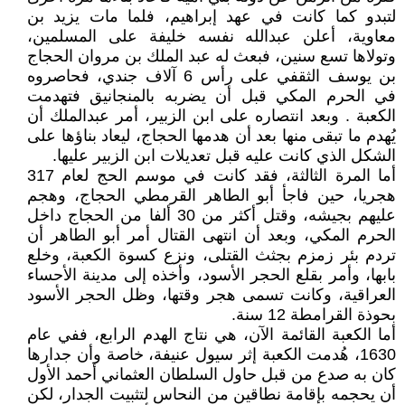
لتبدو كما كانت في عهد إبراهيم، فلما مات يزيد بن
معاوية، أعلن عبدالله نفسه خليفة على المسلمين،
وتولاها تسع سنين، فبعث له عبد الملك بن مروان الحجاج
بن يوسف الثقفي على رأس 6 آلاف جندي، فحاصروه
في الحرم المكي قبل أن يضربه بالمنجانيق فتهدمت
الكعبة . وبعد انتصاره على ابن الزبير، أمر عبدالملك أن
يُهدم ما تبقى منها بعد أن هدمها الحجاج، ليعاد بناؤها على
الشكل الذي كانت عليه قبل تعديلات ابن الزبير عليها.
أما المرة الثالثة، فقد كانت في موسم الحج لعام 317
هجريا، حين فاجأ أبو الطاهر القرمطي الحجاج، وهجم
عليهم بجيشه، وقتل أكثر من 30 ألفا من الحجاج داخل
الحرم المكي، وبعد أن انتهى القتال أمر أبو الطاهر أن
تردم بئر زمزم بجثث القتلى، ونزع كسوة الكعبة، وخلع
بابها، وأمر بقلع الحجر الأسود، وأخذه إلى مدينة الأحساء
العراقية، وكانت تسمى هجر وقتها، وظل الحجر الأسود
بحوذة القرامطة 12 سنة.
أما الكعبة القائمة الآن، هي نتاج الهدم الرابع، ففي عام
1630، هُدمت الكعبة إثر سيول عنيفة، خاصة وأن جدارها
كان به صدع من قبل حاول السلطان العثماني أحمد الأول
أن يحجمه بإقامة نطاقين من النحاس لتثبيت الجدار، لكن