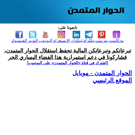
تابعونا على:
بودكاست
بنترست
تيلكرام
لينكدإن
الانستغرام
اليوتيوب
التويتر
الفيسبوك
تبرعاتكم وتبرعاتكن المالية تحفظ استقلال الحوار المتمدن،
فشاركونا في دعم استمرارية هذا الفضاء اليساري الحر
[اشترك في قناة ‫«الحوار المتمدن» على اليوتيوب]
الحوار المتمدن - موبايل
الموقع الرئيسي