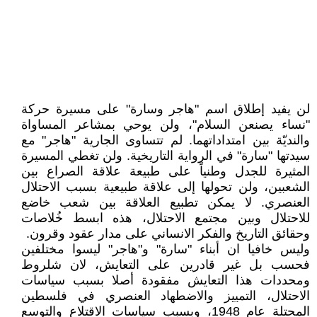
لن يفيد إطلاق اسم "هاجر وسارة" على مسيرة حركة
"نساء يصنعن السلام"، ولن يوحي بمشاعر المساواة
والنديّة بين امتداداتهما. لم تتساوى الجارية "هاجر" مع
سيدتها "سارة" في الرواية التاريخية. ولن تغطي المسيرة
المثيرة للجدل وطنياً على طبيعة علاقة الصراع بين
الشعبين، ولن تحولها إلى علاقة طبيعية بسبب الاحتلال
العنصري. لا يمكن تطبيع العلاقة بين شعب خاضع
للاحتلال وبين مجتمع الاحتلال، هذه ابسط خُلاصات
وحقائق التاريخ والفكر الانساني على مدار عقود وقرون.
وليس خافيا ان أبناء "سارة" و"هاجر" ليسوا مختلفين
فحسب بل غير قادرين على التعايش، لان شلروط
ومحددات هذا التعايش مفقودة أصلا بسبب سياسات
الاحتلال، التمييز والاضطهاد العنصري في فلسطين
المحتلة عام 1948، وبسبب سياسات الاقتلاع والتوسع