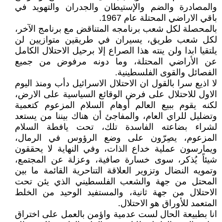
والمصادرة والضم والإستيطان والجدران والتهويد في
باقي الاراضي المحتلة عام 1967.
بالمحصلة لكل شعب برنامجه المتناقض مع برنامج الآخر،
لكل شعب طريق، يسيران في طريقين متوازيين لن
يلتقيا ابدا ولن ينته هذا الصراع إلا برحيل الاحتلال الكامل
عن الأراضي المحتلة، وما دونه مرفوض من جميع
الفصائل والقوى الفلسطينية.
لا اذيع سرا بالقول ان الاحتلال الاسرائيل دأب ومنذ اليوم
الاول للاحتلال على فرض الوقائع السياسية على الارض،
لكنه يقوم ببيع العالم أوهام السلام المزعوم كتعمية
وتضليل للراي العام، والمفاجئ أن هناك بيننا من يستعد
لشراء بضاعته الفاسدة تلك، تحت يافطة السلام
المزعوم، يصِرّون على وضع الرؤوس في الرمال،
ويمارسون عملية خداع الذات، وفي النهاية لا يحققون
شيئاً يُذكر، سوى خسارة صافية، وعزلة عن المجتمع،
وتمويه النضال وتزوير العلاقة التناحرية القائمة ما بين
المحتل من جهة والشعب الفلسطيني الذي يئن تحت
الاحتلال من جهة ثانية، والمستفيد الوحيد من الخلط
المتعمد للأوراق هو الاحتلال.
انا بطبيعة الحال لست عدمية واؤمن بالعمل على اختراق