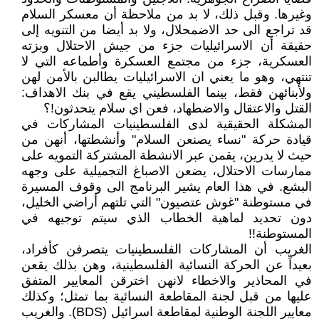
وغيرها. وقبل ذلك، لا بد من ملاحظة أن معسكر السلام
قد تراجع الى حد الاضمحلال، ولا بد أيضا من التنويه إلى
حقيقة أن الاسرائيليات جزء من جيش الاحتلال وبزته
العسكرية، جزء من مجتمع العسكرة وأطماعه التي لا
تنتهي، وهو ما يعني ان الاسرائيليات يطالبن بالأمن لهن
ولأبنائهن فقط، بينما الفلسطيني يقع في بنك الاهداف:
القتل والاعتقال والاضطهاد، فعن اي سلام يتحدثون!؟
المشكلة الحقيقية لدى الفلسطينيات المشاركات في
قيادة حركة "نساء يصنعن السلام" وأنشطتها، أنهن من
حيث لا يدرين، يقمن عبر الانشطة المشتركة التمويه على
ممارسات الاحتلال، يضعن الاصباغ التجميلية على وجهه
البشع. في هذا العام يشير البرنامج الى وقوف المسيرة
في مستوطنة "غوش عتصيون" التي تلتهم أراضي الخليل،
دون تحديد لماهية الخطاب الذي سيتم توجيهه في
المستوطنة!!
الغريب أن المشاركات الفلسطينيات يتصرفن كأفراد،
بعيداً عن الحركة النسائية الفلسطينية، وهن بذلك يقعن
في المحاذير والاخطاء لانهن اخترقن المعايير المتفق
عليها من قبل لجنة المقاطعة النسائية بما تمثل؛ وكذلك
معايير اللجنة الوطنية لمقاطعة اسرائيل (BDS). والغريب