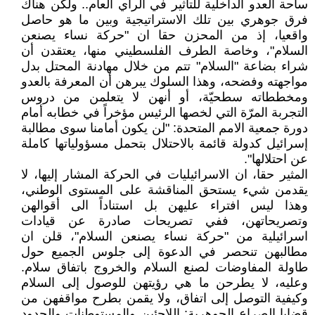
ساحة العدو الداخلية للتاثير في الراي العام.. ولكن هناك
فرق جوهري بين تلك الاستراتيجية وبين ما هو حاصل
واقعيا، إذ من المحزن حقا ان "حركة نساء يصنعن
السلام"، وخاصة الطرف الفلسطيني منها، يعتقدن أن
شراء بضاعة "السلام" تتم من خلال مهادنة المحتل بدل
مواجهته وفضحه، وهذا السلوك يبرهن أن المعرفة بالعدو
ومخططاته سطحيّة، أو أنهن لا يتعلمن من دروس
التجربة المرّة التي لخصها الرئيس مؤخراً في خطابه أمام
دورة جمعية الامم المتحدة: "لن يكون أمامنا سوى مطالبة
إسرائيل كدولة قائمة بالاحتلال بتحمل مسؤولياتها كاملة
عن احتلالها".
المثير حقا، ان الاسرائيليات في الحركة المشار إليها، لا
يقدمن شيء يستحق المناقشة على المستوى الوطني،
وهذا ليس افتراء عليهن بل استناداً الى أقوالهن
وتصريحاتهن، ففي تصريحات صادرة عن قيادات
اسرائيلية من "حركة نساء يصنعن السلام"، قلن ان
مطالبهن تنحصر في الدعوة إلى جلوس الجميع حول
طاولة المفاوضات لصنع السلام والخروج باتفاق سلام.
وعليه، لا يطرحن ما هي رؤيتهن للوصول إلى السلام
وكيفية التوصل إلى اتفاق، ولا يقمن بطرح مواقفهن من
قضايا الصراع الجوهرية: اللاجئين والمستوطنات والحدود