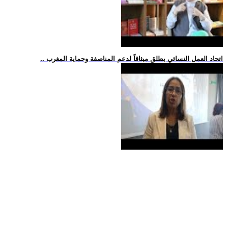
.. اتحاد العمل النسائي يطلق ميثاقاً لدعم المناصفة وحماية المغرب