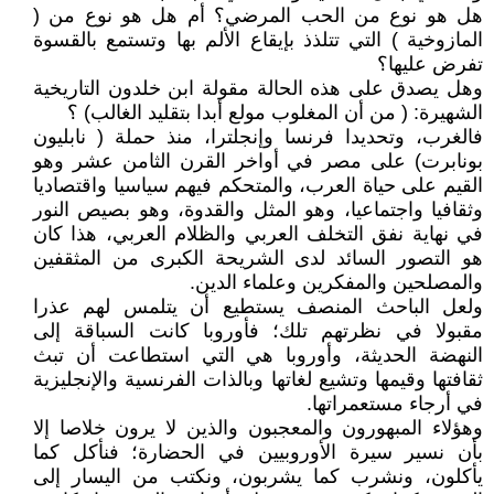
هل هو نوع من الحب المرضي؟ أم هل هو نوع من (
المازوخية ) التي تتلذذ بإيقاع الألم بها وتستمع بالقسوة
تفرض عليها؟
وهل يصدق على هذه الحالة مقولة ابن خلدون التاريخية
الشهيرة: ( من أن المغلوب مولع أبدا بتقليد الغالب) ؟
فالغرب، وتحديدا فرنسا وإنجلترا، منذ حملة ( نابليون
بونابرت) على مصر في أواخر القرن الثامن عشر وهو
القيم على حياة العرب، والمتحكم فيهم سياسيا واقتصاديا
وثقافيا واجتماعيا، وهو المثل والقدوة، وهو بصيص النور
في نهاية نفق التخلف العربي والظلام العربي، هذا كان
هو التصور السائد لدى الشريحة الكبرى من المثقفين
والمصلحين والمفكرين وعلماء الدين.
ولعل الباحث المنصف يستطيع أن يتلمس لهم عذرا
مقبولا في نظرتهم تلك؛ فأوروبا كانت السباقة إلى
النهضة الحديثة، وأوروبا هي التي استطاعت أن تبث
ثقافتها وقيمها وتشيع لغاتها وبالذات الفرنسية والإنجليزية
في أرجاء مستعمراتها.
وهؤلاء المبهورون والمعجبون والذين لا يرون خلاصا إلا
بأن نسير سيرة الأوروبيين في الحضارة؛ فنأكل كما
يأكلون، ونشرب كما يشربون، ونكتب من اليسار إلى