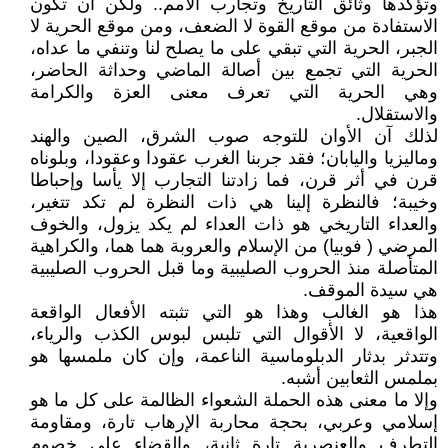
وتؤكدها وثائق التاريخ وتجارب الأمم.. ولكن أن تكون
الاستفادة من موقع القوة لا الضعف، ومن موقع الحرية لا
الجبر، الحرية التي تبقي على ما يصلح لنا وتنفي ما عداه،
الحرية التي تجمع بين أصالة الماضي وحداثة الحاضر،
وهي الحرية التي تعرف معنى العزة والكرامة
والاستقلال.
لذلك آن الأوان للتوجه صوب الشرق، الصين والهند
وماليزيا واليابان؛ فقد جربنا الغرب عقودا وعقودا، وبلوناه
قرن في أثر قرن، فما زادتنا التجارب إلا يأسا وإحباطا
وخيبة؛ فالنظرة إلينا هي ذات النظرة لم تكد تتغير،
والعداء التاريخي هو ذات العداء لم يكد يزول، والخوف
المرضي ( فوبيا) من الإسلام والعروبة هما هما، والكراهية
المتأصلة منذ الحروب الصليبية وما قبل الحروب الصليبية
هي سيدة الموقف.
هذا هو الغالب وهذا هو التي تثبته الأفعال الواقعة
الواقعية، لا الأقوال التي تلبس لبوس الكذب والرياء،
وتتدثر بدثار الدبلوماسية الناعمة، وإن كان ملمسها هو
بملمس الثعابين أشبه.
وإلا ما معنى هذه الحملة الشعواء الظالمة على كل ما هو
إسلامي وعربي، بحجة محاربة الإرهاب تارة، ومقاومة
التطرف والعنصرية تارة ثانية، والقضاء على خصوم