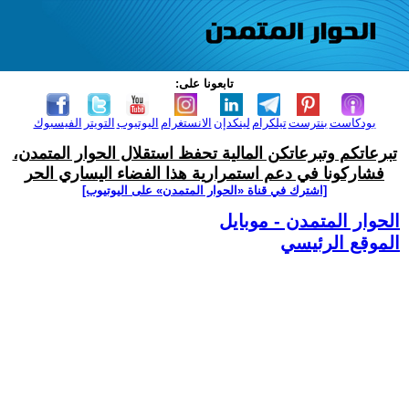
تابعونا على:
بودكاست
بنترست
تيلكرام
لينكدإن
الانستغرام
اليوتيوب
التويتر
الفيسبوك
تبرعاتكم وتبرعاتكن المالية تحفظ استقلال الحوار المتمدن،
فشاركونا في دعم استمرارية هذا الفضاء اليساري الحر
[اشترك في قناة ‫«الحوار المتمدن» على اليوتيوب]
الحوار المتمدن - موبايل
الموقع الرئيسي