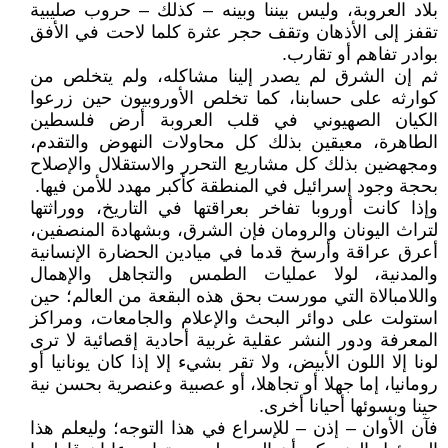
بلاد العروبة، وليس بيننا وبينه – كذلك – حروب صليبية
تقفز إلى الأذهان وتقف حجر عثرة كلما لاحت في الأفق
بوادر تفاهم أو تقارب.
ثم إن الشرق لم يصدر إلينا مشاكله، ولم يتخلص من
كوارثه على حسابنا، كما تخلص الأوروبيون حين زرعوا
الكيان الصهيوني في قلب العروبة أرض فلسطين
الطاهرة، معيقين بذلك كل محاولات النهوض والتقدم،
ومجهضين بذلك كل مشاريع التحرر والاستقلال والإصلاح
بحجة وجود إسرائيل في المنطقة كأكبر مهدد للأمن فيها.
وإذا كانت أوروبا تفاخر بعراقتها في التاريخ، ووراثتها
لتراث اليونان والرومان فإن الشرق، وبشهادة المنصفين،
أعرق عراقة وأرسخ قدما في ميادين الحضارة الإنسانية
والمدنية، لولا عمليات الطمس والتجاهل والإهمال
واللامبالاة التي مورست بحق هذه البقعة من العالم؛ حين
استولت على دوائر البحث والإعلام والجامعات، ومراكز
المعرفة ودور النشر عقلية غربية أحادية إقصائية لا ترى
لونا إلا اللون الأبيض، ولا تقر بشيء إلا إذا كان يونانيا أو
رومانيا، إما جهلا أو تجاهلا، أو عصبية وعنصرية بحسن نية
حينا وبسوئها أحيانا أخرى.
فآن الأوان – إذن – للإسراع في هذا التوجه؛ وليعلم هذا