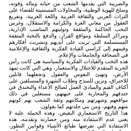
والضريبة التي يقدمها الشعب من حياته وماله وقوته،
وسلخ للهوية الوطنية، والمحاولات المستميتة للقضاء على
التراث العربي والثقافة العربية واللغة العربية، وتفريغ
العقول من معاني العزة والكرامة والاستقلال، وغرس
النخب الحاكمة والمثقفة وتوليتهم المناصب الإدارية،
ومراكز السلطة ومواقع القرار، والدفع بالنخبة المثقفة
المستسلمة التي تربت على أيديهم وتشربت أفكارهم
وقيمهم إلى كراسي القيادة الفكرية والثقافية والإعلامية
في الصحافة والجامعات والإعلام.
هذه النخب والقيادات الفكرية والسياسية هي كانت رأس
الحربة المتقدم للاحتلال والاستعمار، وهي التي كانت تمهد
الأرض، وتهيئ النفوس والعقول وتجعلهما قابلين
للاختراق، وتزين للسذج وطلاب الشهرة والمتسلقين على
أكتاف القيم والمبادئ العمل لصالح الأعداء والتخندق في
خندقهم والمحاربة على جبهتهم، مستغلين في ذلك
مواقعهم وشهرتهم ومكانتهم وثقة الشعب بهم كونهم
منهم وفيهم، ومن بني جلدتهم كما يقولون.
هذا التاريخ الاستعماري البغيض، وهذه الحملة عليه لا
يعني عدم الاستفادة منه ومن حضارته وتقدمه، هذه
الاستفادة التي تفرضها طبائع الأشياء وقوانين التطور،