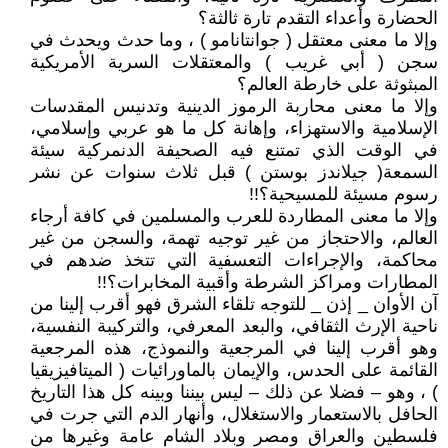
الحضارة وأعداء التقدم تارة ثالثة؟
وإلا ما معنى معتقل ( جوانتانامو ) ، وما حدث ويحدث في
سجن ( أبي غريب ) والمعتقلات السرية الأمريكية
المبثوثة على خارطة العالم؟
وإلا ما معنى محاربة الرموز الدينية وتدنيس المقدسات
الإسلامية والاستهزاء، وإهانة كل ما هو عربي وإسلامي،
في الوقت الذي تمتنع فيه الصحيفة الدنمركية سيئة
السمعة( جيلاندز بوستن ) قبل ثلاث سنوات عن نشر
رسوم مسيئة للمسيحية؟!!
وإلا ما معنى المطاردة للعرب والمسلمين في كافة أرجاء
العالم، والاحتجاز من غير توجيه تهمة، والسجن من غير
محاكمة، والإجراءات التعسفية التي تتخذ ضدهم في
المطارات ومراكز الشرطة وأقبية المخابرات؟!!
آن الأوان _ إذن _ للتوجه تلقاء الشرق فهو أقرب إلينا من
ناحية الإرث الثقافي، والبعد المعرفي، والتركيبة النفسية،
وهو أقرب إلينا في المرجعية والنموذج، هذه المرجعية
القائمة على الحدس، والإيمان بالماورائيات ( الميتافيزيقيا
) ، وهو – فضلا عن ذلك – ليس بيننا وبينه كل هذا التاريخ
الحافل بالاستعمار والاستغلال، وأنهار الدم التي جرت في
فلسطين والعراق ومصر وبلاد الشام عامة وغيرها من