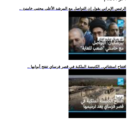
.. الرئيس الإيراني يقول إن التواصل مع المرشد الأعلى مجتبى خامنئ
.. افتتاح استثنائي.. الكنيسة الملكية في قصر فرساي تفتح أبوابها