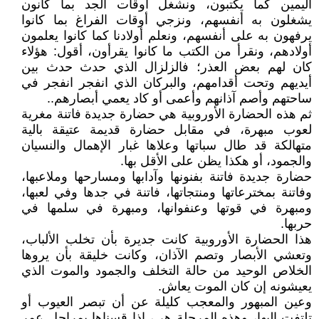
اليمين كما يكتبون، ونشغل أوقات الجد بما كانون
يشغلون به أنفسهم، ونزجي أوقات الفراغ بما كانوا
يرفهون به على أنفسهم، ونعلم أولادنا كما كانوا يعلمون
أولادهم، ونقرأ من الكتب ما كانوا يقرأون، أقول: هؤلاء
كان لهم بعض العذر؛ فالزلزال الذي حدث حدث بين
أيديهم وتحت أقدامهم، والبركان الذي انفجر انفجر في
ساحتهم وأصم آذانهم وأعمى أو كاد يعمي أبصارهم..
ثم هذه الحضارة الأوروبية هي حضارة جديدة فاتنة مغرية
لعوب مبهرة، في مقابل حضارة قديمة عتيقة بالية
متهالكة قد طال سباتها وعلاها غبار الإهمال والنسيان
والجمود، أو هكذا يظن على الأقل بها.
حضارة جديدة فاتنة بفنونها وآدابها ومسارحها وملاعبها،
وفاتنة بمخترعاتها ومنتجاتها، فاتنة في جدها وفي لعبها،
ومبهرة في قوتها وعنفوانها، ومبهرة في سلمها في
حربها.
هذا الحضارة الأوروبية كانت جديرة بأن تخلب الألباب،
وتعشي الأبصار وتصم الآذان، وكانت خليقة بأن يروها
الخلاص الوحيد من حالة التخلف والجمود والموت الذي
يعيشونه إن كان الموت يعاش.
وعين المبهور والمعجب كليلة عن أن تبصر العيوب أو
تلتفت إليها، وهذه المرحلة هي، إذا قسناها بمراحل عمر