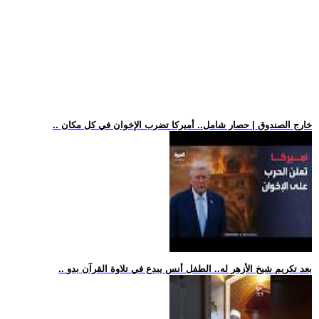
.. خارج الصندوق | حصار شامل.. أميركا تضرب الإخوان في كل مكان
.. بعد تكريم شيخ الأزهر له.. الطفل أنس يبدع في تلاوة القرآن بدو