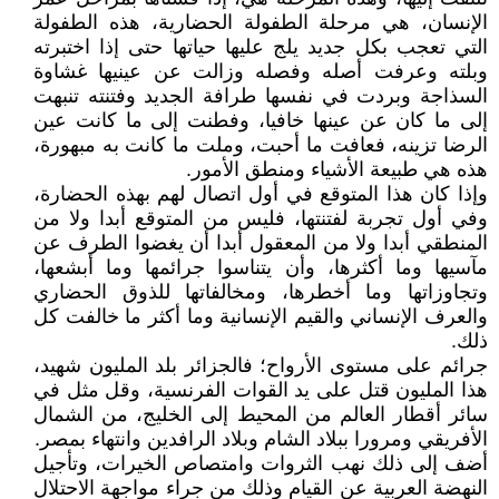
الإنسان، هي مرحلة الطفولة الحضارية، هذه الطفولة
التي تعجب بكل جديد يلج عليها حياتها حتى إذا اختبرته
وبلته وعرفت أصله وفصله وزالت عن عينيها غشاوة
السذاجة وبردت في نفسها طرافة الجديد وفتنته تنبهت
إلى ما كان عن عينها خافيا، وفطنت إلى ما كانت عين
الرضا تزينه، فعافت ما أحبت، وملت ما كانت به مبهورة،
هذه هي طبيعة الأشياء ومنطق الأمور.
وإذا كان هذا المتوقع في أول اتصال لهم بهذه الحضارة،
وفي أول تجربة لفتنتها، فليس من المتوقع أبدا ولا من
المنطقي أبدا ولا من المعقول أبدا أن يغضوا الطرف عن
مآسيها وما أكثرها، وأن يتناسوا جرائمها وما أبشعها،
وتجاوزاتها وما أخطرها، ومخالفاتها للذوق الحضاري
والعرف الإنساني والقيم الإنسانية وما أكثر ما خالفت كل
ذلك.
جرائم على مستوى الأرواح؛ فالجزائر بلد المليون شهيد،
هذا المليون قتل على يد القوات الفرنسية، وقل مثل في
سائر أقطار العالم من المحيط إلى الخليج، من الشمال
الأفريقي ومرورا ببلاد الشام وبلاد الرافدين وانتهاء بمصر.
أضف إلى ذلك نهب الثروات وامتصاص الخيرات، وتأجيل
النهضة العربية عن القيام وذلك من جراء مواجهة الاحتلال