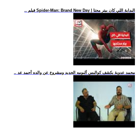
.. فيلم Spider-Man: Brand New Day | البداية اللي كان بيتر محتا
.. محمد عدوية يكشف كواليس ألبومه الجديد ومشروع عن والده أحمد عد