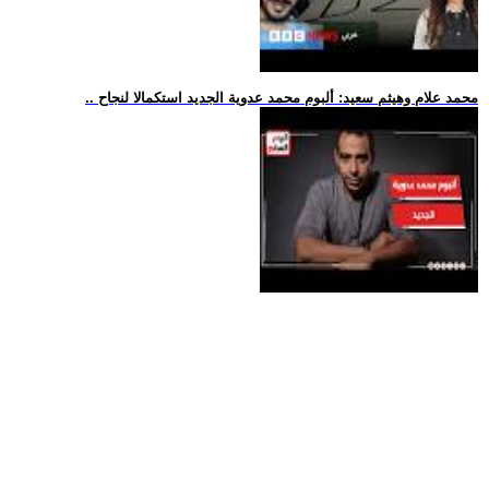
.. محمد علام وهيثم سعيد: ألبوم محمد عدوية الجديد استكمالا لنجاح