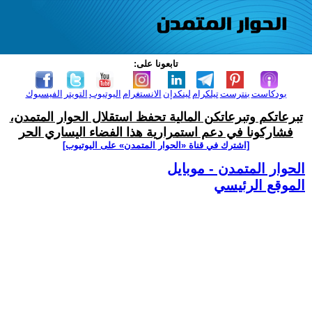
تابعونا على:
بودكاست
بنترست
تيلكرام
لينكدإن
الانستغرام
اليوتيوب
التويتر
الفيسبوك
تبرعاتكم وتبرعاتكن المالية تحفظ استقلال الحوار المتمدن،
فشاركونا في دعم استمرارية هذا الفضاء اليساري الحر
[اشترك في قناة ‫«الحوار المتمدن» على اليوتيوب]
الحوار المتمدن - موبايل
الموقع الرئيسي