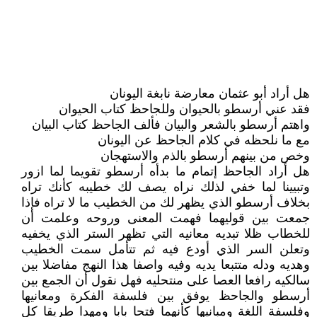
هل أراد أبو عثمان معارضة نابغة اليونان
فقد عني أرسطو بالحيوان وللجاحظ كتاب الحيوان
واهتم أرسطو بالشعر والبيان فألف الجاحظ كتاب البيان
مع ما نلحظه في كلام الجاحظ عن اليونان
وخص من بينهم أرسطو بالذم والاستهجان
هل أراد الجاحظ إتمام ما بدأه أرسطو تقويما لما ازور
وتبيينا لما خفي لذلك نراه يصف لك خطيبه كأنك تراه
بخلاف أرسطو الذي يظهر لك من الخطيب ما لا تراه فإذا
جمعت بين قوليهما فهمت المعنى وروحه وعلمت أن
للخطاب ظلا تبديه معانيه التي تظهر الستر الذي يخفيه
وتعلن السر الذي أودع فيه ثم تتأمل سمت الخطيب
وهديه ودله متتبعا يديه وفيه واصفا هذا النهج مفاضلا بين
سالكيه رافعا العصا على منتحليه فهل نقول أن الجمع بين
أرسطو والجاحظ يوفق بين فلسفة الفكرة ومعانيها
وفلسفة اللغة ومبانيها كأنهما فتحا بابا ومهدا طريقا كل