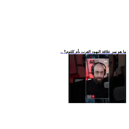
.. ما هو سر علاقة اليهود العرب بأم كلثوم؟