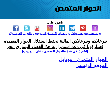
تابعونا على:
بودكاست
بنترست
تيلكرام
لينكدإن
الانستغرام
اليوتيوب
التويتر
الفيسبوك
تبرعاتكم وتبرعاتكن المالية تحفظ استقلال الحوار المتمدن،
فشاركونا في دعم استمرارية هذا الفضاء اليساري الحر
[اشترك في قناة ‫«الحوار المتمدن» على اليوتيوب]
الحوار المتمدن - موبايل
الموقع الرئيسي