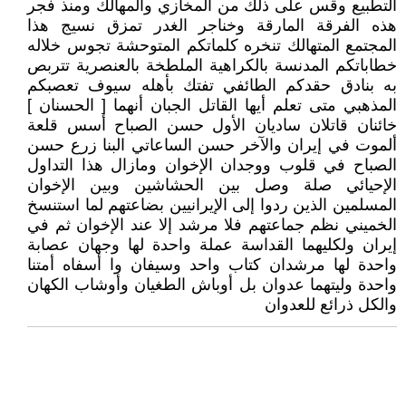
التطبيع وقس على ذلك من المخازي والمهالك ومنذ فجر
هذه الفرقة المارقة وخناجر الغدر تمزق نسيج هذا
المجتمع المتهالك تنخره كلماتكم المتوحشة تجوس خلاله
خطاباتكم المدنسة بالكراهية الملطخة بالعنصرية تتربص
به بنادق حقدكم الطائفي تفتك بأهله سيوف تعصبكم
المذهبي متى تعلم أيها القاتل الجبان أنهما [ الحسنان ]
خائنان قاتلان ساديان الأول حسن الصباح أسس قلعة
ألموت في إيران والآخر حسن الساعاتي البنا زرع حسن
الصباح في قلوب ووجدان الإخوان ومازال هذا التداول
الإحيائي صلة وصل بين الحشاشين وبين الإخوان
المسلمين الذين ردوا إلى الإيرانيين بضاعتهم لما استنسخ
الخميني نظم جماعتهم فلا مرشد إلا عند الإخوان ثم في
إيران ولكليهما القداسة عملة واحدة لها وجهان عصابة
واحدة لها مرشدان كتاب واحد وسيفان وا أسفاه أمتنا
واحدة وليتهما عدوان بل أوباش الطغيان وأوشاب الكهان
والكل ذرائع للعدوان