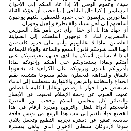
سيناء وعموم الوطن إلا إذا عاد الحكم إلى الإخوان
المسلمين [ كما قال البلتاجي ] والعجيب أن هؤلاء القتلة
المأجورين يرابطون على حدود فلسطين لكنهم يوجهون
أسلحتهم إلى أهل سيناء والقنيطرة والجبل وحوران........
أي جهاد هذا بل أي عقل وأي دين يأمر بقتل السوريين
والمصريين لماذا لا توجهون أسلحتكم إلى الصهاينة
الغاصبين لماذا لا تقاتلونهم وأنتم على حدود فلسطين
ألهذا الحد شوهكم قانون السمع والطاعة والولاء للجماعة
لماذا لا تسألون أئمتكم ما الذي جعلهم يحرضونكم على
أمتكم ولماذا يستعدونكم على أهلكم وإخوتكم لماذا
يأمرونكم بالتلون ويربونكم على الكراهية ثم يغلفونها
بالنفاق والمداهنة فيجعلون منكم مسوخا متشبعة بقيم
الخداع والمخاتلة والتربص والانتهازية متعطشة إلى الدماء
تستعيض عن الحوار بالرصاص وتقابل الكلمة بالقصاص
عميت القلوب عن رحمة الإسلام فخفيت عن الأبصار
والبصائر كل محاسن السلام وحجب نور الفطرة
فأضحيتم أدواتا للقتل والترويع ومجرد أرقام في هذا
القطيع فهلا تلفتم إلى نبت هذا الربيع في تونس خلافة
سادسة تمتنع عن دسترة تجريم التطبيع وتجعل بلادي
سوقا لأردوغان سلطان الإخوان الذي يباهي بدسترة