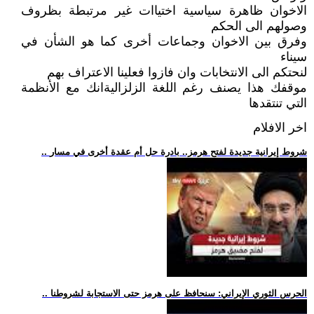
الاخوان ظاهرة سياسية اختياات غير مرتبطة بظروف
وصولهم الى الحكم
وفرق بين الاخوان وجماعات أخرى كما هو الشأن في
سيناء
لنحتكم الى الانتخابات وان فازوا فعلينا الاعتراف بهم
موقفك هذا يصنف رغم اللغة الزلزاليةانك مع الأنظمة
التي تنتقدها
اخر الافلام
.. شروط إيرانية جديدة لفتح هرمز.. بادرة حل أم عقدة أخرى في مسار
.. الحرس الثوري الإيراني: سنحافظ على هرمز حتى الاستجابة لشروطنا