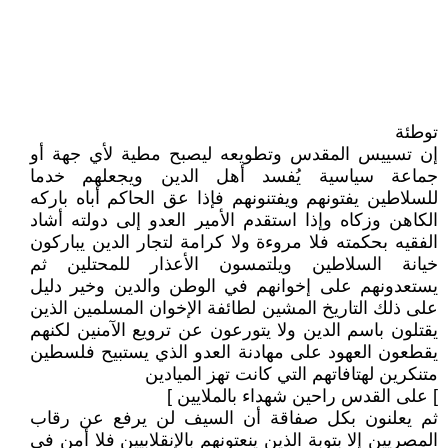
توطئة
إن تسييس المقدس وتطويعه ليصبح مطية لأي جهة أو
جماعة سياسية يُفسد أهل الدين ويجعلهم خدما
للسلاطين يفتونهم ويفتنونهم فإذا عق الحاكم أباه باركه
الكاهن وزكاه وإذا استقدم الأمير العدو إلى دولته أشاد
الفقيه بحكمته فلا مروءة ولا كرامة لتجار الدين يباركون
خيانة السلاطين ويلتمسون الأعذار للمحتلين ثم
يستعدونهم على إخوانهم في الوطن والدين وخير دليل
على ذلك التاريخ المشين لطائفة الإخوان المسلمين الذين
يقتلون باسم الدين ولا يتورعون عن ترويع الآمنين لكنهم
يقطعون العهود على مهادنة العدو الذي يستبيح فلسطين
متنكرين لهتافاتهم التي كانت تهز الميادين
] على القدس راحين شهداء بالملايين ]
ثم يعلنون بكل صفاقة أن السيف لن يرفع عن رقاب
المصريين إلا بتوبة الذين ينعتونهم بالإنقلابيين فلا أمن في