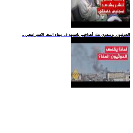
.. الحوثيون يوسعون بنك أهدافهم باستهداف ميناء المخا الاستراتيجي