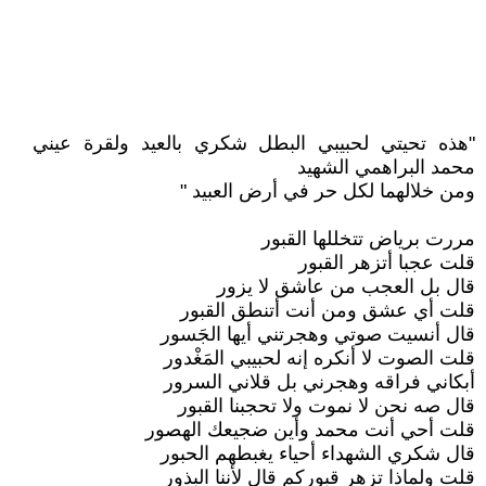
"هذه تحيتي لحبيبي البطل شكري بالعيد ولقرة عيني
محمد البراهمي الشهيد
ومن خلالهما لكل حر في أرض العبيد "
مررت برياض تتخللها القبور
قلت عجبا أتزهر القبور
قال بل العجب من عاشق لا يزور
قلت أي عشق ومن أنت أتنطق القبور
قال أنسيت صوتي وهجرتني أيها الجَسور
قلت الصوت لا أنكره إنه لحبيبي المَغْدور
أبكاني فراقه وهجرني بل قلاني السرور
قال صه نحن لا نموت ولا تحجبنا القبور
قلت أحي أنت محمد وأين ضجيعك الهصور
قال شكري الشهداء أحياء يغبطهم الحبور
قلت ولماذا تزهر قبوركم قال لأننا البذور