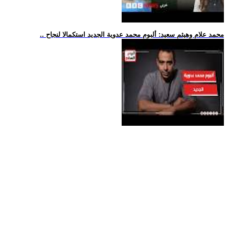
.. محمد علام وهيثم سعيد: ألبوم محمد عدوية الجديد استكمالا لنجاح