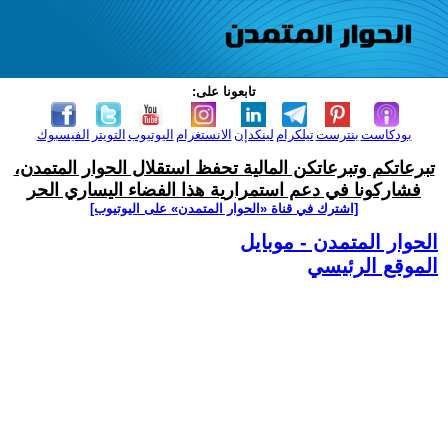
تابعونا على:
بودكاست
بنترست
تيلكرام
لينكدإن
الانستغرام
اليوتيوب
التويتر
الفيسبوك
تبرعاتكم وتبرعاتكن المالية تحفظ استقلال الحوار المتمدن،
فشاركونا في دعم استمرارية هذا الفضاء اليساري الحر
[اشترك في قناة ‫«الحوار المتمدن» على اليوتيوب]
الحوار المتمدن - موبايل
الموقع الرئيسي