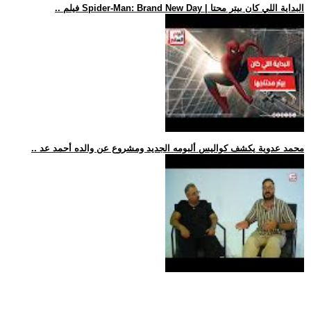
.. فيلم Spider-Man: Brand New Day | البداية اللي كان بيتر محتا
.. محمد عدوية يكشف كواليس ألبومه الجديد ومشروع عن والده أحمد عد