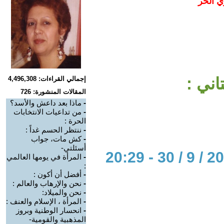
ي الحر
اني :
إجمالي القراءات: 4,496,308
المقالات المنشورة: 726
-
ماذا بعد داعش والأسد؟
-
من تداعيات الانتخابات
الحرة :
-
ننتظر الحسم غداً :
-
كش مات، جواب
أسئلتي-
-
المرأة في يومها العالمي
:
-
أفضل أن أكون :
-
نحن والإرهاب والعالم :
-
نحن والميلاد:
-
المرأة ، الإسلام والعنف :
-
انحسار الوطنية وبروز
المذهبية والقومية-