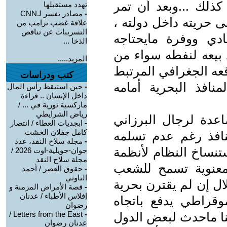
ذلك ...وبعد أن تمر
تهدد مستقبلها
-
مصادر تفسر لـCNN
ى حريته داخل دولته ،
علاقة غضب ترامب من
التسريبات عن تناقص
ادي ووفرة مايحتاجه
الذخا ...
 بيعه لنفطه سواء من
المزيد.....
وقعه الجغرافي المرتبط
كتب ودراسات
منافذ البحرية أمامه
-
حين استيقظ رأس المال
داخل الإنسان .. قراءة
ماركسية ثورية في ... /
رياض الشرايطي
اعدة لرجال البرزاني
-
ابجديات العطاء / انتصار
كامل جفلان الخشت
نافذ رغم عدم تسلمه
-
مجلة سلاح النقد، عدد
تنساخ النظام لأنظمة
جوان-جويلية-اوت 2026 /
مجلة سلاح النقد
ة معنوية تسمح للشعب
-
حقوق العصر / أحمد
التاوتي
 إن لم يقترن بحرية
-
قصة الأمراض المزمنة و
إفلاس الأطباء / عدنان
وقراطي يدفع باتجاه
رضوان
منا ماحدث لبعض الدول
-
Letters from the East /
عدنان رضوان