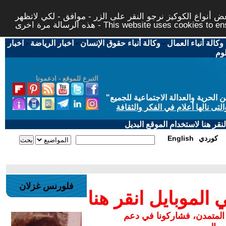
 أنواع الكوكيز نرجو النقر على الزر - موافق - لكي لاتظهر
This website uses cookies to ensure you ge
وكالة أنباء العمال
-
وكالة أنباء حقوق الإنسان
-
اخبار الرياضة
-
اخبار
لوم
التبرع للموقع - ادعمونا
حرية والعدالة الاجتماعية للجميع
"
تى نالها أعلام في الفكر والثقافة
قر هنا لاستخدام الموقع البديل
كوردي
English
فلورنس غزلان
لموبايل انقر هنا
 المتمدن، فشاركونا في دعم