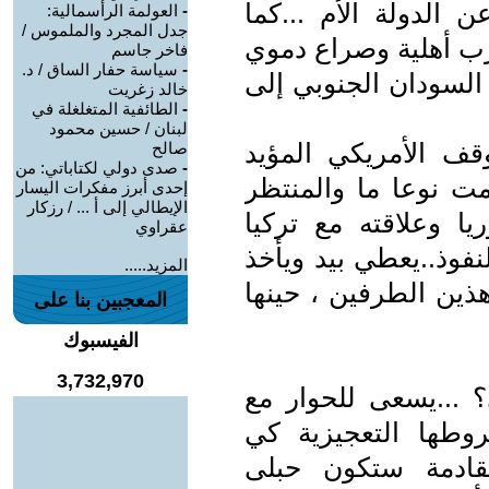
 الدولة الأم ...كما
-
العولمة الرأسمالية:
جدل المجرد والملموس /
ب أهلية وصراع دموي
فاخر جاسم
-
سياسة حفار الساق / د.
السودان الجنوبي إلى
خالد زغريت
-
الطائفية المتغلغلة في
لبنان / حسين محمود
قف الأمريكي المؤيد
صالح
-
صدى دولي لكتاباتي: من
ت نوعا ما والمنتظر
إحدى أبرز مفكرات اليسار
الإيطالي إلى أ ... / رزكار
 وعلاقته مع تركيا
عقراوي
نفوذ..يعطي بيد ويأخذ
المزيد.....
هذين الطرفين ، حينها
المعجبين بنا على
الفيسبوك
3,732,970
؟ ...يسعى للحوار مع
روطها التعجيزية كي
لقادمة ستكون حبلى