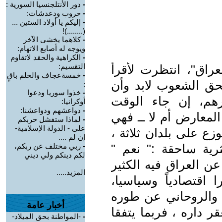
-
دور الأنتلجنسيا السورية :
-
حروب ودعدشات:
-
إليكم يا أولاد الستين ...
(........)!
-
كلاهما يخشى الآخر
ويوجه له أصابع الاتهام:
-
الكراهية والحقد لاتقاوم
التقسيم:
راق"، انتظرت لأقرأ
-
خمسةعجاف والحلم باقٍ
بحق الشعوب لابد وأن
:
-
خذوا سوريا ودعوا
هم، إن جاء الوقت
أوكرانيا:
-
دواعشهم ودواعشنا:
لمعارض أم لا ــ فهي
-
لماذا ستفشل حربكم
على - الدولة الإسلامية-
 على بلدان ثلاثة ،
إن لم ....
ثرية ساحقة :" نعم "
-
ربي مختلف عن ربكم،
لكم دينكم ولي ديني
عن العراق فيه الكثير
المزيد.....
 اقتصادياً وسياسيا،
 والروحاني عن طوره
أخبار عامة
 داره ، فربما يتفقا
-
-المواطنة بحق الميلاد-