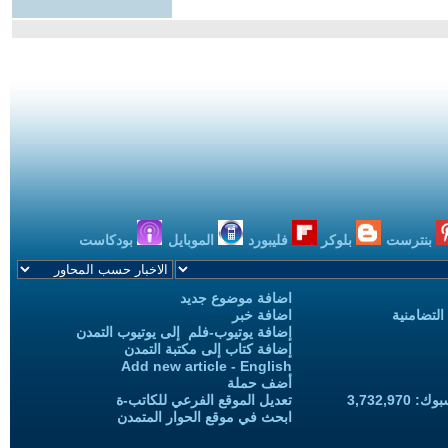
بنترست
بلوكر
فليبورد
الموبايل
بودكاست
اضافة موضوع جديد
التضامنية
اضافة خبر
إضافة يوتيوب-فلم إلى يوتيوب التمدن
إضافة كتاب إلى مكتبة التمدن
Add new article - English
أضف حملة
3,732,97
تعديل الموقع الفرعي للكاتب-ة
ابحث في موقع الحوار المتمدن