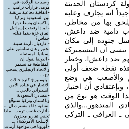
ة كردستان الحديثة
و-سياحة الولادة- في
مرمى قرارات ترامب ...
يداً أنه يجازف وعليه
-
اتفاقية دفاعية مرتقبة
بين السعودية وتركيا
لحق بها من مخاطر،
وباكستان وسط توترا ...
-
لماذا رفضت إسرائيل
رب دامية ضد داعش،
اتفاق غزة بينما قبلته
حماس؟
سل جنوده إلى مكان
-
غارديان: أزمة سبتة
ننسى أن البيشميركة
تختبر رهان سانشيز على
إسبانيا المستقلة
ربهم ضد داعش!، وخطر
-
اليويفا يقول إن
المقاطعة قد تستمر
هذه نقطة ضعف أولى
والاتحاد الإنجليزي يسحب
دع ...
أهم والأصعب هي وضع
-
بلومبيرغ: كثرة حالات
 وبإعتقادي أن اختيار
الانتحار في قيادة الأمن
السيبراني بالجي ...
ذا الوقت هو نوع من
-
مصادر: السعودية
وباكستان وتركيا ستوقّع
ي المتدهور...والذي
اتفاقية دفاع مشترك ال ...
-
أثارت غضب ترمب.. ماذا
ي ـ العراقي ـ التركي
تُخفي تقارير مخزون
الأسلحة الأمريكية؟ ...
-
أوروبا في مواجهة أزمات