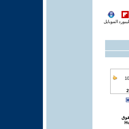
يبورد
الموبايل