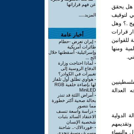
عن فهم قراراتها
و هل يحقق
ي لتوقيف
المزيد.....
هج .؟ وهل
ار قرارات
أخبار عامة
 للقوانين
-
إيران تعرض -حطام
طائرات أمريكية
مية ومنها
وإسرائيلية- أسقطتها خلال
ني.
الح ...
-
لماذا احتاجت وزارة
الدفاع الروسية إلى
تغييرات في الكوادر؟
-
هواوي تطلق أول تلفاز
فلسطينيين
لها بإضاءة خلفية RGB
 العدالة
MiniLED
-
أمراض اللثة قد تنذر
بحالة صحية أكثر خطورة
مما نتصور
-
دراسة واسعة تنسف
 الدولية
الاعتقاد السائد بثبات
شخصية الإنسان
وتقديمهم
-
-فوردالاك-.. شاحنة
ل والنساء
مسيرة روسية تتحدى