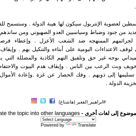
طين لعضوية الإنتربول سيكون لها هيبة الدولة . وستسمح لل
عديد من جنود وضباط وسياسيين العدو الصهيوني ومن ساندهم
لجرائمهم الممنهجه ضد الشعب الأعزل . وإعطاء فرص
لوقف الاعتداءات اليومية على أبناءه والتنكيل بهم . وإيقا
لميداني بوجه غير حق وتلفيق التهم الكاذبة والمضللة التي ي
ويف وبث الرعب بين الناس . وإيقاف هدم البيوت والاحتفاظ
تسليمها إلى ذويهم . وفك الحصار عن غزة .وإعادة الأموال
خزينة الدولة .
#ابراهيم_القعير (هاشتاغ)
موضوع إلى لغات أخرى -
ate the topic into other languages
Powered by
Translate