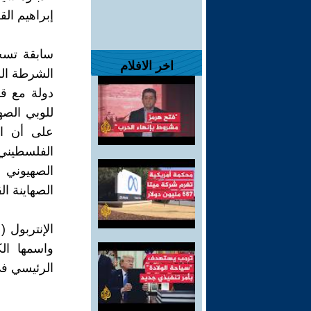
إبراهيم الق
سابقة تسج
اخر الافلام
دولة مع قر
للوبي الصه
على أن ال
الفلسطيني
الصهيوني 
الصهاينة ا
الرئيسي في