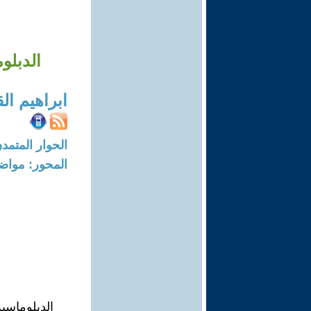
الدبلو
ابراهيم الق
الحوار المتمدن-العدد: 5655 - 17
المحور: مواض
الدبلوماسي