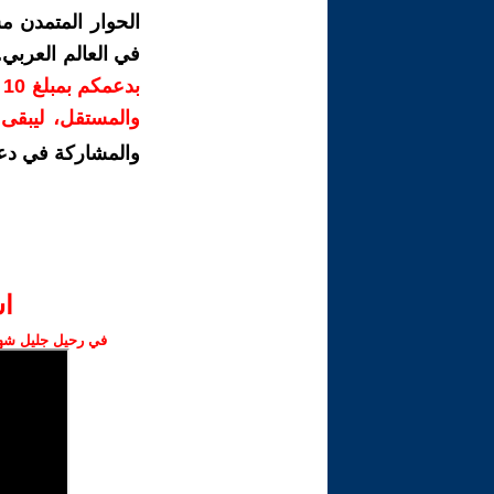
الحوار المتمدن م
في العالم العربي
ب
والمستقل، ليبقى ص
والمشاركة في دع
ا‫
في رحيل جليل شهبا