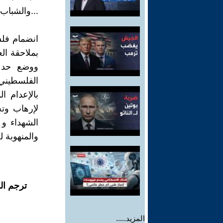
...والشباب.
انضمام فلس
بملاحقة ال
ووضع حد 
الفلسطيني 
بالإعدام ا
لإرهاب وتخ
الشهداء و 
والمنهوبة ل
ترجم ال
المزيد.....