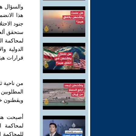
والسؤال هل
هذا الانض
جنود الاحت
ستحقق ألعد
لمحاكمة ال
الدولية وا
قرارات هيئ
من ناحية ث
المطلوبين
ويقطنون خ
أصبحت هنا
لمحاكمة ا
للمحاكمة ا