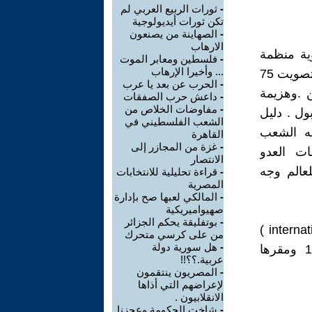
-
ثورات الربيع العربي لم
تكن ثورات أيديولوجية
-
الصهاينة من يصنعون
الارهاب
ية منظمة
-
فلسطين ومعابر الموت
... وأخيرا الإرهاب
الشرطة الجنائية الدولية (الإنتربول( يوم الأربعاء الماضي 27 أيلول 2017 بتصويت 75
-
الحرب عن بعد يا عرب
ن .وهزيمة
-
داعش حرب الصفقات
-
مفاوضات الخلاص من
ول . دليل
الشعب الفلسطيني في
له الشعب
القاهرة
-
غزة من المجازر إلى
ت العدو
الانتصار
عالم وجه
-
قراءة تحليلية للانتخابات
المصرية
-
المالكي لعبها صح بإدارة
صهيواميريكية
-
بوتفليقة يحكم الجزائر
الإنتربول ( ( Interpol. هي اختصار لكلمة الشرطة الدولية ( international police )
من على كرسي متحرك
-
هل سورية دولة
واسمها الكامل منظمة الشرطة الجنائية الدولية . أنشئت عام 1923 ومقرها
عربية.؟؟!!
-
المصريون ينتقمون
لإعراضهم التي أذاها
الانقلابيون .
-
شاخت الحكومة وعجزنا