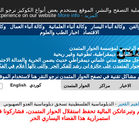
ة التصفح والنشر، الموقع يستخدم بعض أنواع الكوكيز نرجو النق
More info - المزيد
experience on our website
الفن
-
وكالة أنباء اليسار
-
وكالة أنباء العلمانية
-
وكالة أنباء العمال
-
وكا
الاقتصاد
-
اخبار الطب والعلوم
 الرئيسي لمؤسسة الحوار المتمدن
، علمانية، ديمقراطية، تطوعية وغير ربحية
ل مجتمع مدني علماني ديمقراطي حديث يضمن الحرية والعدالة الاجتم
حوار المتمدن على جائزة ابن رشد للفكر الحر والتى نالها أعلام في الفك
م مشاكل تقنية في تصفح الحوار المتمدن نرجو النقر هنا لاستخدام الموقع
كوردي
English
الاخبار
مراكز
الحوار المتمدن
اهيم القعير
- الدبلوماسية الفلسطينية تسحق دبلوماسية العدو الصهيوني
 وتبرعاتكن المالية تحفظ استقلال الحوار المتمدن، فشاركونا 
استمرارية هذا الفضاء اليساري الحر