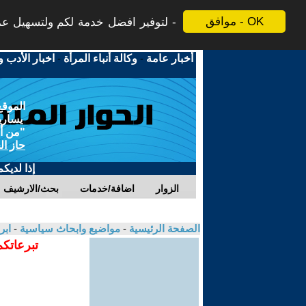
موافق - OK
لتوفير افضل خدمة لكم ولتسهيل عملي
أخبار عامة
-
وكالة أنباء المرأة
-
اخبار الأدب و
الموقع
يسارية
"من أج
حاز ال
إذا لديك
الزوار
اضافة/خدمات
بحث/الارشيف
الصفحة الرئيسية
-
مواضيع وابحاث سياسية
-
ابر
تبرعاتكم