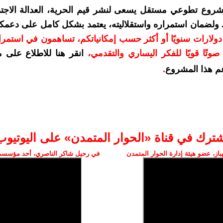
شروع تطوعي مستقل يسعى لنشر قيم الحرية، العدالة الاجتم
. ولضمان استمراره واستقلاليته، يعتمد بشكل كامل على دعمك
دعمكم بمبلغ 10 دولارات سنويًا أو أكثر حسب إمكانياتكم، تساهمون في استم
وتًا قويًا للفكر اليساري والتقدمي
،
انقر هنا للاطلاع على 
م هذا المشروع
.
شترك في قناة «الحوار المتمدن» على اليوتيوب
ز، عضو هيئة إدارة الحوار المتمدن
في رحيل شاكر الناصري، أحد مؤسسي 