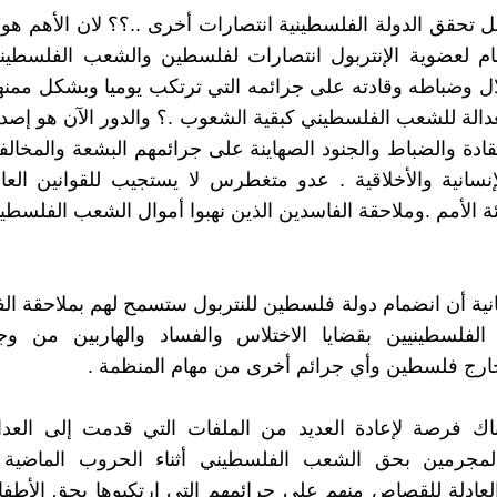
 تحقق الدولة الفلسطينية انتصارات أخرى ..؟؟ لان الأهم ه
مام لعضوية الإنتربول انتصارات لفلسطين والشعب الفلسطين
لال وضباطه وقادته على جرائمه التي ترتكب يوميا وبشكل ممن
الة للشعب الفلسطيني كبقية الشعوب .؟ والدور الآن هو إصد
قادة والضباط والجنود الصهاينة على جرائمهم البشعة والمخالفة
لإنسانية والأخلاقية . عدو متغطرس لا يستجيب للقوانين العال
ة الأمم .وملاحقة الفاسدين الذين نهبوا أموال الشعب الفلسطي
انية أن انضمام دولة فلسطين للنتربول ستسمح لهم بملاحقة ال
 الفلسطينيين بقضايا الاختلاس والفساد والهاربين من وجه
ارج فلسطين وأي جرائم أخرى من مهام المنظمة .
ك فرصة لإعادة العديد من الملفات التي قدمت إلى العدالة
لمجرمين بحق الشعب الفلسطيني أثناء الحروب الماضية 
لعادلة للقصاص منهم على جرائمهم التي ارتكبوها بحق الأطفا