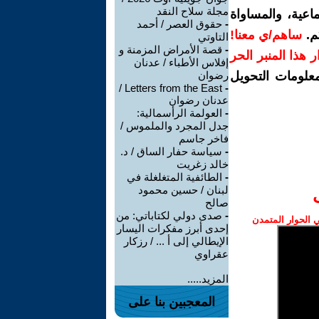
مجلة سلاح النقد
اعية، والمساواة
-
حقوق العصر / أحمد
م.
ساهم/ي معنا!
التاوتي
-
قصة الأمراض المزمنة و
رار هذا المنبر الحر
إفلاس الأطباء / عدنان
معلومات التحويل
رضوان
Letters from the East /
-
عدنان رضوان
-
العولمة الرأسمالية:
جدل المجرد والملموس /
فاخر جاسم
-
سياسة حفار الساق / د.
خالد زغريت
-
الطائفية المتغلغلة في
لبنان / حسين محمود
صالح
-
صدى دولي لكتاباتي: من
الحوار المتمدن
إحدى أبرز مفكرات اليسار
الإيطالي إلى أ ... / رزكار
عقراوي
المزيد.....
المعجبين بنا على