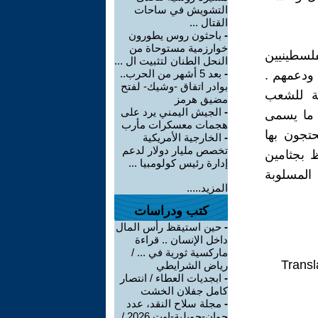
التشويش في ساحات
القتال ...
-
باحثون روس يطورون
خوارزمية مستوحاة من
فلسطينيين
النحل الطنان لتثبيت ال ...
-
بعد 5 أشهر من الحرب..
 ودعمهم .
بوادر اتفاق -وشيك- لفتح
ة للشعب
مضيق هرمز
-
الجيش اليمني يرد على
ف ما يسمى
هجمات معسكرات مأرب
حتجون بها
-
الخارجية الأمريكية
تخصص مليار دولار لدعم
 بجثامين
إدارة رئيس كولومبيا ...
 المسلوبة
المزيد.....
كتب ودراسات
-
حين استيقظ رأس المال
داخل الإنسان .. قراءة
ماركسية ثورية في ... /
Transl
رياض الشرايطي
-
ابجديات العطاء / انتصار
كامل جفلان الخشت
-
مجلة سلاح النقد، عدد
جوان-جويلية-اوت 2026 /