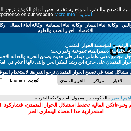
ة التصفح والنشر، الموقع يستخدم بعض أنواع الكوكيز نرجو النق
More info - المزيد
experience on our website
الفن
-
وكالة أنباء اليسار
-
وكالة أنباء العلمانية
-
وكالة أنباء العمال
-
وكا
الاقتصاد
-
اخبار الطب والعلوم
 الرئيسي لمؤسسة الحوار المتمدن
، علمانية، ديمقراطية، تطوعية وغير ربحية
ل مجتمع مدني علماني ديمقراطي حديث يضمن الحرية والعدالة الاجتم
حوار المتمدن على جائزة ابن رشد للفكر الحر والتى نالها أعلام في الفك
م مشاكل تقنية في تصفح الحوار المتمدن نرجو النقر هنا لاستخدام الموقع
كوردي
English
الاخبار
مراكز
الحوار المتمدن
اهيم القعير
- الحكومة بين معمول العيد وكعكة الضريبة
 وتبرعاتكن المالية تحفظ استقلال الحوار المتمدن، فشاركونا 
استمرارية هذا الفضاء اليساري الحر