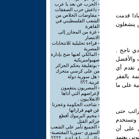
-
الحرب عن بعد يا عرب
-
داعش حرب الصفقات
اذا قدمت
-
مفاوضات الخلاص من
الشعب الفلسطيني في
ن ينشغلون
القاهرة
-
غزة من المجازر إلى
الانتصار
-
قراءة تحليلية للانتخابات
المصرية
ي ناجح .
-
المالكي لعبها صح بإدارة
ب والأفضل
صهيواميريكية
-
بوتفليقة يحكم الجزائر
م تقدم أي
من على كرسي متحرك
ة بالفقر
-
هل سورية دولة
عربية.؟؟!!
ية على ما
-
المصريون ينتقمون
لإعراضهم التي أذاها
الانقلابيون .
-
شاخت الحكومة وعجزنا
عن فهم قراراتها
رائب حتى
-
مخيم اليرموك أفظع
 وتستخدم
جرائم القتل
-
الجميع تأمر على الشعب
ل على أن
السوري -سوريا المغتصبة-
وني يعتمد
-
الى اين يا فراعنة ..؟؟؟؟