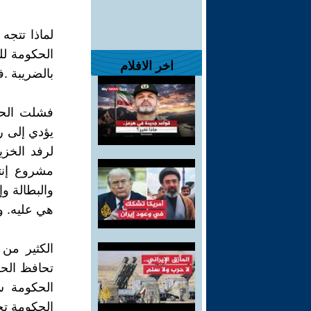
لماذا تتج
الحكومة لل
اخر الافلام
بالضريبة .
فشلت الحك
يؤدي إلى ر
لرفد الخزي
مشروع إنتا
والبطالة وإ
هي عليه. و
الكثير من
تحافظ الح
الحكومة س
الحكومة تح