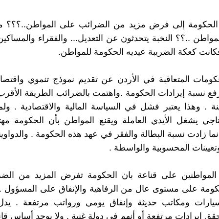
ه الحكومة إلى فرض مزيد من الضرائب على المواطن..؟؟؟ م
مواطن ..؟؟ النخبة يتحدثون عن التعديل... والفقراء والمساكي
فكانت كعكة الضريبة عيديه الحكومة للمواطن.
ومات المتعاقبة في الأردن عن تقديم نموذج تنموي واقتصاد
فع نسبة إيرادات الحكومة .واهتمت بالضرائب الطريقة الأقر
نة . وهذا يعتبر فشل في السياسة المالية والاقتصادية . ول
جي يشغل الأيدي العاملة ويقنع المواطن بأن الحكومة مهتم
نما زادت نسبة البطالة والفقر في عهد هذه الحكومة . والدواوين
تعيينات المحسوبية والواسطة .
 المواطنين على قناعة بان الحكومة تفرض المزيد من الض
كومة على مستوى عال من الرفاهية والإنفاق على المسؤول .
يارات ومكاتب حديثة وإنفاق يومي ورواتب مرتفعة . يد
قق إيرادات مرتفعة أو أنهم في دولة غنية . ولا يوجد أساس قان