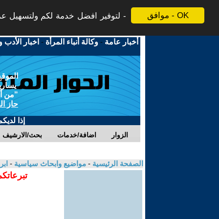
موافق - OK
لتوفير افضل خدمة لكم ولتسهيل عملي
أخبار عامة
-
وكالة أنباء المرأة
-
اخبار الأدب و
الموقع
يسارية
"من أج
حاز ال
إذا لديك
الزوار
اضافة/خدمات
بحث/الارشيف
الصفحة الرئيسية
-
مواضيع وابحاث سياسية
-
ابر
تبرعاتكم