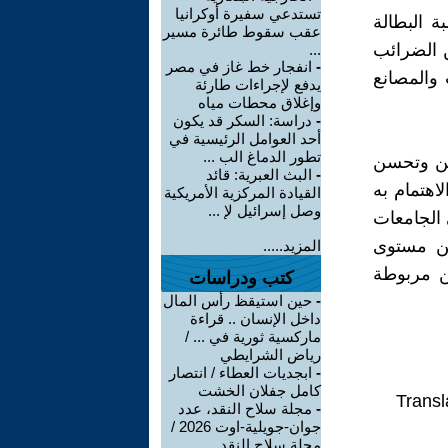
تستدعي سفيرة أوكرانيا
 البطالة
عقب سقوط طائرة مسير
ن الضرائب
...
-
انفجار خط غاز في مصر
والمصانع
يدفع لإجراءات طارئة
وإغلاق محطات مياه
-
دراسة: السكر قد يكون
أحد العوامل الرئيسية في
تطور الدماغ الب ...
اطن وتحسن
-
البث العبرية: قائد
اهتمام به
القيادة المركزية الأمريكية
وصل إسرائيل لإ ...
 الجامعات
ين مستوى
المزيد.....
ن مربوطة
كتب ودراسات
-
حين استيقظ رأس المال
داخل الإنسان .. قراءة
ماركسية ثورية في ... /
رياض الشرايطي
-
ابجديات العطاء / انتصار
كامل جفلان الخشت
Transl
-
مجلة سلاح النقد، عدد
جوان-جويلية-اوت 2026 /
مجلة سلاح النقد