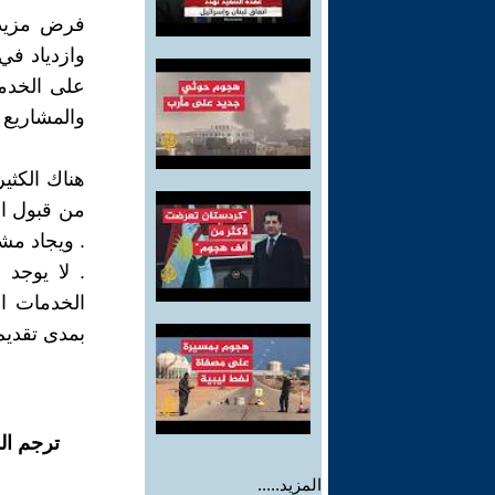
فرض مزيد 
وازدياد في
على الخدم
والمشاريع 
هناك الكثي
من قبول ال
. ويجاد مش
. لا يوجد
الخدمات ا
بمدى تقديم
ترجم ال
المزيد.....