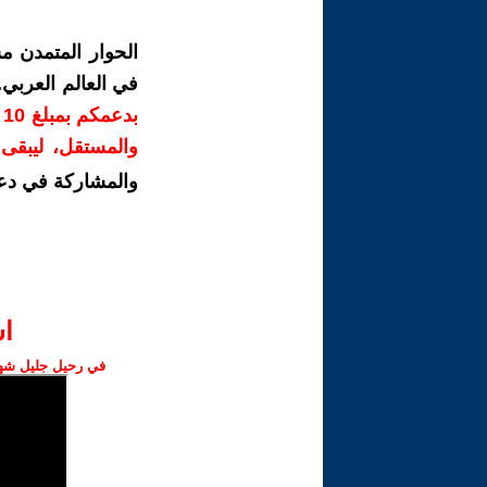
الحوار المتمدن م
في العالم العربي
ب
والمستقل، ليبقى ص
والمشاركة في دع
ا‫
في رحيل جليل شهبا