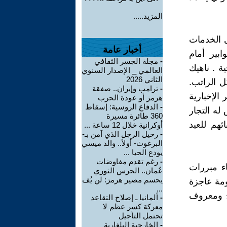
المزيد.....
 الخدمات
أخبار عامة
بير أمام
-
مجلة الجسر الثقافي
ة . ناهيك
العالمي _ الإصدار السنوي
الثاني 2026
ل الراتب.
-
ترامب وإيران.. صفقة
الإخبارية
هرمز أو عودة الحرب
-
الدفاع الروسية: إسقاط
له التجار
360 طائرة مسيرة
ئهم للعيد
أوكرانية خلال 12 ساعة ...
-
رحيل الرجل الذي آمن بـ-
البرغوث- أولاً.. والد ميسي
يودع الحيا ...
-
رغم تقدم مفاوضات
اء مبررات
عُمان.. الحرس الثوري
يحسم مصير هرمز: لن يُف
ومة عاجزة
...
ح ومعروف
-
ألمانيا ـ إصلاح التقاعد
معركة كسر عظم لا
تحتمل التأجيل
-
الخارجية البلغارية