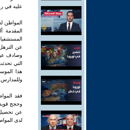
عليه في رف
المواطن ل
المقدمة أ
المستشفيات
عن الترهل 
وصادف عيد 
التي تحدثت
هذا الموسم
وللمدارس. ل
فقد المواط
وحجج قوية 
عن تحصيل 
لدى المواط