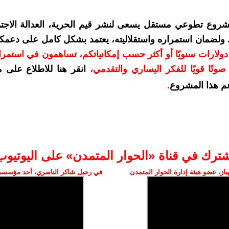
شروع تطوعي مستقل يسعى لنشر قيم الحرية، العدالة الاجتم
. ولضمان استمراره واستقلاليته، يعتمد بشكل كامل على دعمك
دعمكم بمبلغ 10 دولارات سنويًا أو أكثر حسب إمكانياتكم، تساهمون في استم
وتًا قويًا للفكر اليساري والتقدمي
،
انقر هنا للاطلاع على 
م هذا المشروع
.
شترك في قناة «الحوار المتمدن» على اليوتيوب
ز، عضو هيئة إدارة الحوار المتمدن
في رحيل شاكر الناصري، أحد مؤسسي 