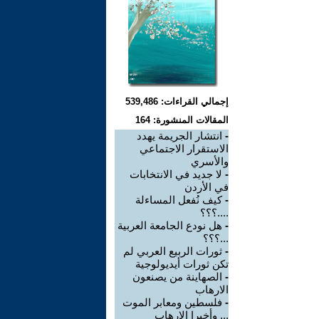
إجمالي القراءات: 539,486
المقالات المنشورة: 164
-
انتشار الجريمة يهدد
الاستقرار الاجتماعي
والأسري
-
لا جديد في الانتخابات
في الأردن
-
كيف نُفعل المساءلة
....؟؟؟
-
هل نودع الجامعة العربية
...؟؟؟
-
ثورات الربيع العربي لم
تكن ثورات أيديولوجية
-
الصهاينة من يصنعون
الارهاب
-
فلسطين ومعابر الموت
... وأخيرا الإرهاب