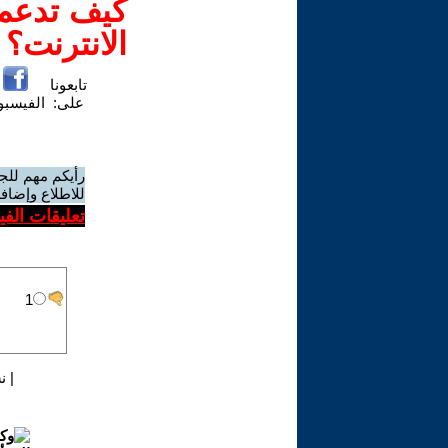
كيف تدعم-
الانترنت؟
تابعونا
على:
الفيسب
رأيكم مهم للج
للاطلاع وإضافة
تعليقات الف
|
ن