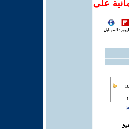
انية على
يبورد
الموبايل