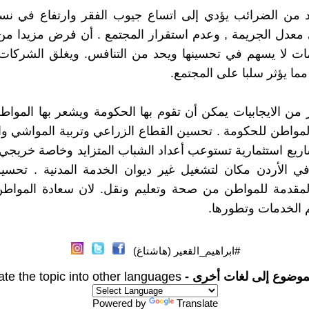
من الضرائب يؤدي إلى اتساع جيوب الفقر وارتفاع في نسبة
 معدل الجريمة , وعدم استقرار المجتمع . أن فرض مزيدا م
ات لا يسهم في تحسينها ويحد من التنافس. ويغلق الشركات 
مما يؤثر سلبا على المجتمع.
ر من الايجابيات يمكن أن تقوم بها الحكومة ويشعر بها المو
مواطن للحكومة . تحسين القطاع الزراعي وتربية المواشي وال
اريع استثمارية تستوعب أعداد الشباب المتزايد وخاصة خريجي
 في الأردن مكان لتشغيل غير ديوان الخدمة المدنية . تحس
لمقدمة للمواطن من صحة وتعليم ونقل. لان سعادة المواط
 الخدمات وتطورها.
#ابراهيم_القعير (هاشتاغ)
موضوع إلى لغات أخرى -
ate the topic into other languages
Powered by
Translate