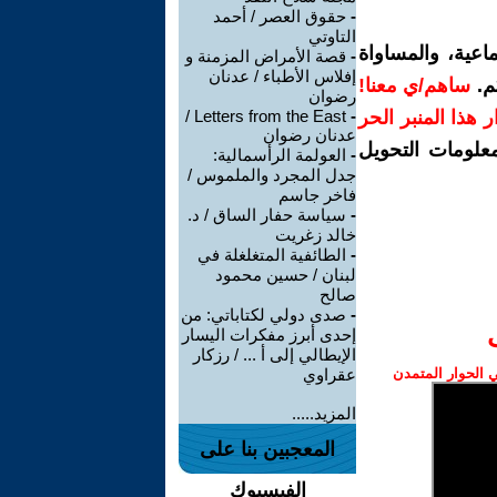
-
حقوق العصر / أحمد
التاوتي
اعية، والمساواة
-
قصة الأمراض المزمنة و
إفلاس الأطباء / عدنان
م.
ساهم/ي معنا!
رضوان
رار هذا المنبر الحر
-
Letters from the East /
عدنان رضوان
معلومات التحويل
-
العولمة الرأسمالية:
جدل المجرد والملموس /
فاخر جاسم
-
سياسة حفار الساق / د.
خالد زغريت
-
الطائفية المتغلغلة في
لبنان / حسين محمود
صالح
-
صدى دولي لكتاباتي: من
إحدى أبرز مفكرات اليسار
الإيطالي إلى أ ... / رزكار
الحوار المتمدن
عقراوي
المزيد.....
المعجبين بنا على
الفيسبوك