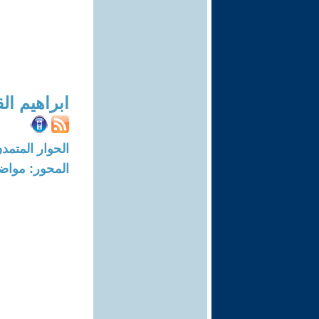
ابراهيم الق
الحوار المتمدن-العدد: 5632 - 7
المحور: مواض