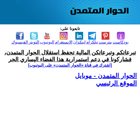
تابعونا على:
بودكاست
بنترست
تيلكرام
لينكدإن
الانستغرام
اليوتيوب
التويتر
الفيسبوك
تبرعاتكم وتبرعاتكن المالية تحفظ استقلال الحوار المتمدن،
فشاركونا في دعم استمرارية هذا الفضاء اليساري الحر
[اشترك في قناة ‫«الحوار المتمدن» على اليوتيوب]
الحوار المتمدن - موبايل
الموقع الرئيسي