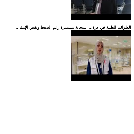
.. الطواقم الطبية في غزة... استجابة مستمرة رغم الضغط ونقص الإمك