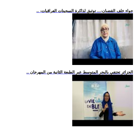
.. -حواء خلف القضبان-... توثيق لذاكرة السجينات العراقيات
.. الجزائر تحتفي بالبحر المتوسط عبر الطبعة الثانية من المهرجان