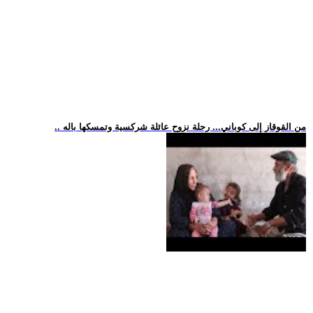
.. من القوقاز إلى كوباني... رحلة نزوح عائلة شركسية وتمسكها باله