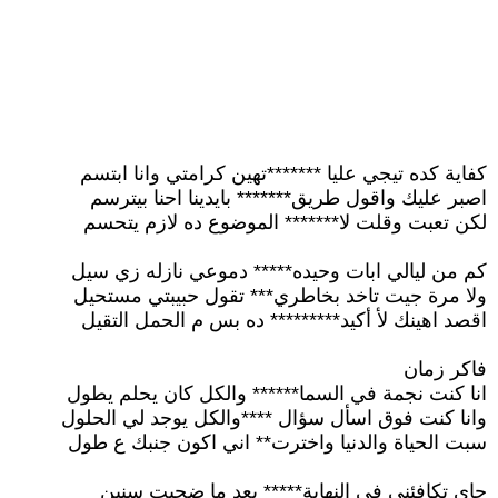
كفاية كده تيجي عليا *******تهين كرامتي وانا ابتسم
اصبر عليك واقول طريق******* بايدينا احنا بيترسم
لكن تعبت وقلت لا******* الموضوع ده لازم يتحسم
كم من ليالي ابات وحيده***** دموعي نازله زي سيل
ولا مرة جيت تاخد بخاطري*** تقول حبيبتي مستحيل
اقصد اهينك لأ أكيد********* ده بس م الحمل التقيل
فاكر زمان
انا كنت نجمة في السما****** والكل كان يحلم يطول
وانا كنت فوق اسأل سؤال ****والكل يوجد لي الحلول
سبت الحياة والدنيا واخترت** اني اكون جنبك ع طول
جاي تكافئني في النهاية***** بعد ما ضحيت سنين