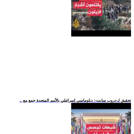
.. تحقيق لـ-دروب سايت-: دبلوماسي إسرائيلي بالأمم المتحدة جمع مع