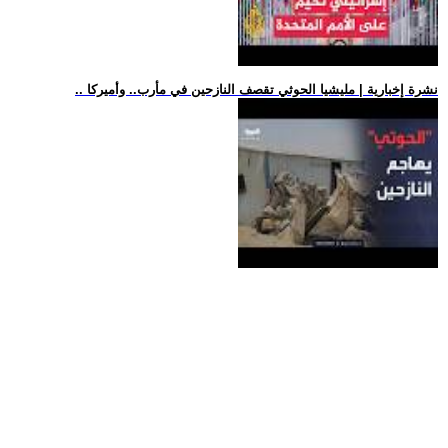
.. نشرة إخبارية | مليشيا الحوثي تقصف النازحين في مأرب.. وأميركا