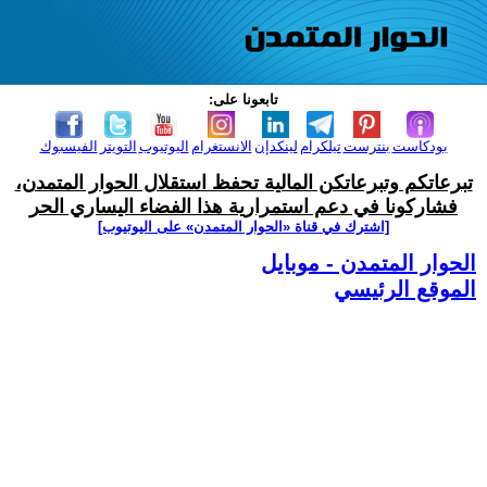
تابعونا على:
بودكاست
بنترست
تيلكرام
لينكدإن
الانستغرام
اليوتيوب
التويتر
الفيسبوك
تبرعاتكم وتبرعاتكن المالية تحفظ استقلال الحوار المتمدن،
فشاركونا في دعم استمرارية هذا الفضاء اليساري الحر
[اشترك في قناة ‫«الحوار المتمدن» على اليوتيوب]
الحوار المتمدن - موبايل
الموقع الرئيسي