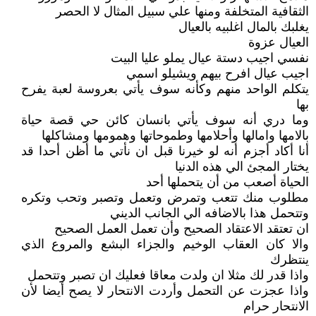
الثقافية المتخلفة ومنها علي سبيل المثال لا الحصر
يغلبك بالمال اغلبيه بالعيال
العيال عزوة
نفسي اجيب دستة عيال يملو عليا البيت
اجيب عيال افرح بيهم ويشيلو اسمي
يتكلم الواحد منهم وكأنه سوف يأتي بعروسة لعبة يفرح
بها
وما دري أنه سوف يأتي بانسان كائن حي قصة حياة
بالامها وامالها وأحلامها وطموحاتها وهمومها ومشاكلها
أنا أكاد أجزم أنه لو خيرنا قبل ان نأتي ما أظن أحدا قد
يختار المجئ الي هذه الدنيا
الحياة أصعب من أن يتحملها أحد
مطلوب منك تتعب وتمرض وتعمل وتصبر وتحب وتكره
وتتحمل هذا بالاضافه الي الجانب الديني
ان تعتقد الاعتقاد الصحيح وأن تعمل العمل الصحيح
والا كان العقاب الوخيم والجزاء البشع والمروع الذي
ينتظرك
واذا قدر لك مثلا ان ولدت معاقا فعليك ان تصبر وتتحمل
واذا عجزت عن التحمل وأردت الانتحار لا يصح أيضا لأن
الانتحار حرام