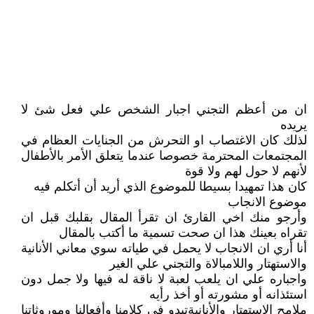
ان من أعظم التجني اجبار الشخص علي فعل شئ لا
يريده
لذلك كان الاغتصاب او التحرش من الجنايات العظام في
المجتمعات المحترمة خصوصا عندما يتعلق الأمر بالأطفال
لأنهم لا حول لهم ولا قوة
كان هذا تمهيدا بسيطا للموضوع الذي أريد أن أتكلم فيه
موضوع الانجاب
وأرجو منك اخي القارئ ان تقرأ المقال بقلبك قبل ان
تقراه بعينك هذا ان صحت تسمية ما أكتب بالمقال
أنا أري ان الانجاب لا يحمل في طياته سوي معاني الأنانية
والاستهتار واللامبالاة والتجني علي الغير
واجباره علي ان يلعب لعبة لا ناقة له فيها ولا جمل دون
استئذانه أو مشورته أو أخذ رأيه
ملامح الاستهتار والأنانيةتبدو في كلامنا وأفعالنا وموروثاتنا