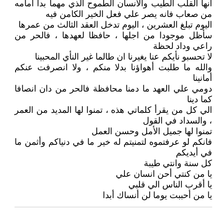
انها القلب الطيب والانسان الطموح الذي مهما بدا امامه
من صعاب فانه يصر علي فعل الخير الكامن فيه
اليوم تبلغ العشرين ، اليوم تدخل العقد الثالث من عمرها
سأظل موجودا من اجلها ، حافظا لعهدها ، فالحر من
راعي وداد لحظة
لا تحسبو نأيكم عنا يغيرنا ان طالما غير النأي المحبينا
والله ما طلبت أهواؤنا بدلا منكم ، ولا انصرفت عنكم
أمانينا
دومي علي العهد ما دمنا محافظة فالحر من دان انصافا
كما دينا
الي كل من يقرأ كلماتي هذه ، تمنوا لها المديد من العمر
، والسداد في القول
تمنوا لها جميل الأمل وحسن العمل
فانكم لو عرفتموه لتمنيتم له خير ما في دنياكم وأثمن ما
في أيديكم
كل سنة وانتي طيبة
يا من كنتي أحن انسان علي
يا أقرب الناس الي قلبي
يا من أحببت يوما لن أنساك أبدا