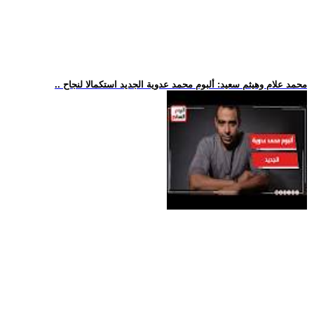
.. محمد علام وهيثم سعيد: ألبوم محمد عدوية الجديد استكمالا لنجاح