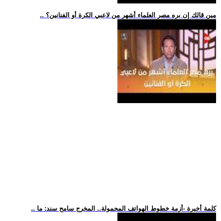
.. مين قالك إن بره مصر العلماء أشهر من لاعبي الكرة أو الفنانين؟
.. كلمة أخيرة -أزمة خطوط الهواتف المحمولة.. المخرج سامح سند: ما