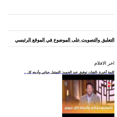
التعليق والتصويت على الموضوع في الموقع الرئيسي
اخر الافلام
.. كلمة أخيرة -الفنان توفيق عبد الحميد: التمثيل حياتي وأديته كل