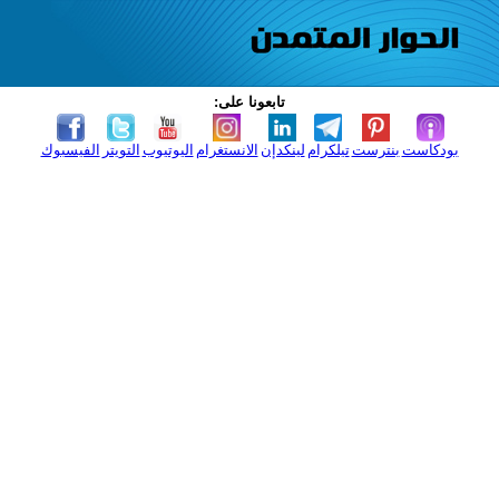
تابعونا على:
بودكاست
بنترست
تيلكرام
لينكدإن
الانستغرام
اليوتيوب
التويتر
الفيسبوك