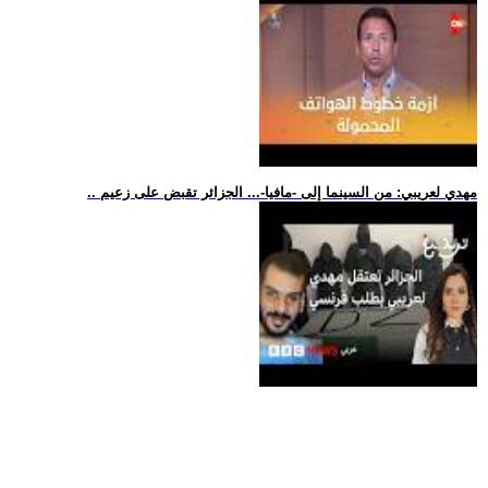
.. مهدي لعريبي: من السينما إلى -مافيا-... الجزائر تقبض على زعيم