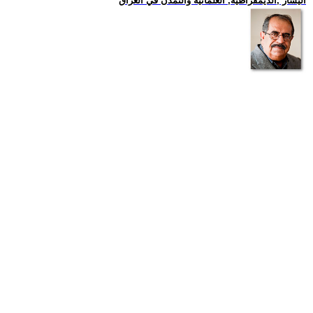
اليسار ,الديمقراطية, العلمانية والتمدن في العراق