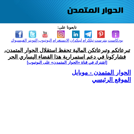
تابعونا على:
بودكاست
بنترست
تيلكرام
لينكدإن
الانستغرام
اليوتيوب
التويتر
الفيسبوك
تبرعاتكم وتبرعاتكن المالية تحفظ استقلال الحوار المتمدن،
فشاركونا في دعم استمرارية هذا الفضاء اليساري الحر
[اشترك في قناة ‫«الحوار المتمدن» على اليوتيوب]
الحوار المتمدن - موبايل
الموقع الرئيسي