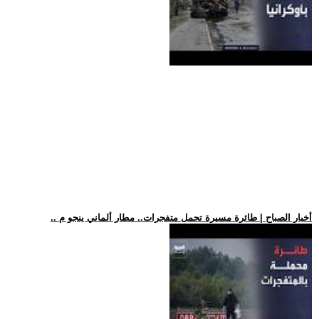
.. أخبار الصباح | طائرة مسيرة تحمل متفجرات.. مطار ألماني ينجو م