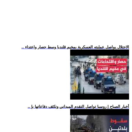
.. الاحتلال يواصل عمليته العسكرية بمخيم قلنديا وسط حصار واعتداء
.. أخبار الصباح | روسيا تواصل التقدم الميداني وتكثف دفاعاتها بإ