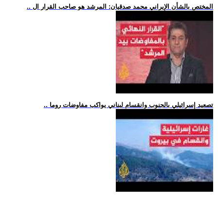
.. المختص بالشأن الإيراني محمد صدقيان: المرشد هو صاحب القرار ال
.. تصعيد إسرائيلي بالجنوب وانقسام لبناني يواكب مفاوضات روما