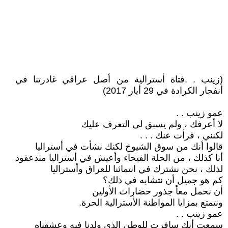
(زينب . .فتاة أسترالية من أصل عراقي غادرتنا في
أنفجار الكرادة في 29 أيار 2017)
عمو زينب . .
لا أعرفك ، ولم يسبق لي التعرف عليك
لكنني ، قرأت عنك . . .
قالوا أنك من سوق الشيوخ لكنك نشأت في أستراليا
أنا كذلك ، من الحلة الفيحاء وأعيش في أستراليا منذعقود
لذلك ، نحن نشترك في انتمائنا للعراق وأستراليا
كم هو جميل أن نتشابه في ذلك؟
أن نحمل معاً جذور حضارات الأولين
ونتمتع بمزايا المواطنة الأسترالية الحرة.
عمو زينب . .
سمعت أنك سافرت للوطن الذي ولدنا فيه وعشقناه