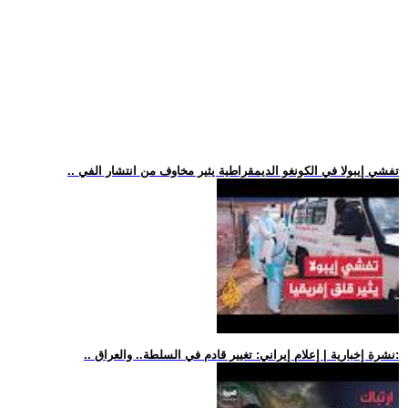
.. تفشي إيبولا في الكونغو الديمقراطية يثير مخاوف من انتشار الفي
.. نشرة إخبارية | إعلام إيراني: تغيير قادم في السلطة.. والعراق: