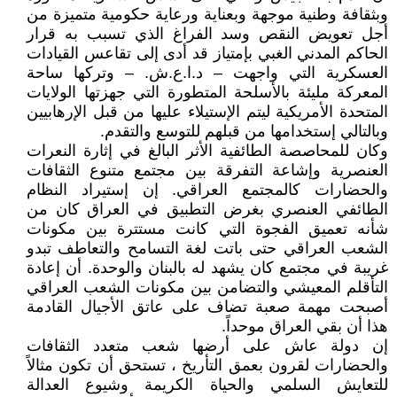
وبثقافة وطنية موجهة وبعناية ورعاية حكومية متميزة من
أجل تعويض النقص وسد الفراغ الذي تسبب به قرار
الحاكم المدني الغبي بإمتياز قد أدى إلى تقاعس القيادات
العسكرية التي واجهت – د.ا.ع.ش. – وتركها ساحة
المعركة مليئة بالأسلحة المتطورة التي جهزتها الولايات
المتحدة الأمريكية ليتم الإستيلاء عليها من قبل الإرهابيين
وبالتالي إستخدامها من قبلهم للتوسع والتقدم.
وكان للمحاصصة الطائفية الأثر البالغ في إثارة النعرات
العنصرية وإشاعة التفرقة بين مجتمع متنوع الثقافات
والحضارات كالمجتمع العراقي. إن إستيراد النظام
الطائفي العنصري بغرض التطبيق في العراق كان من
شأنه تعميق الفجوة التي كانت مستترة بين مكونات
الشعب العراقي حتى باتت لغة التسامح والتعاطف تبدو
غريبة في مجتمع كان يشهد له بالبنان والوحدة. أن إعادة
التأقلم المعيشي والتضامن بين مكونات الشعب العراقي
أصبحت مهمة صعبة تضاف على عاتق الأجيال القادمة
هذا أن بقي العراق موحداً.
إن دولة عاش على أرضها شعب متعدد الثقافات
والحضارات لقرون بعمق التأريخ ، تستحق أن تكون مثالاً
للتعايش السلمي والحياة الكريمة وشيوع العدالة