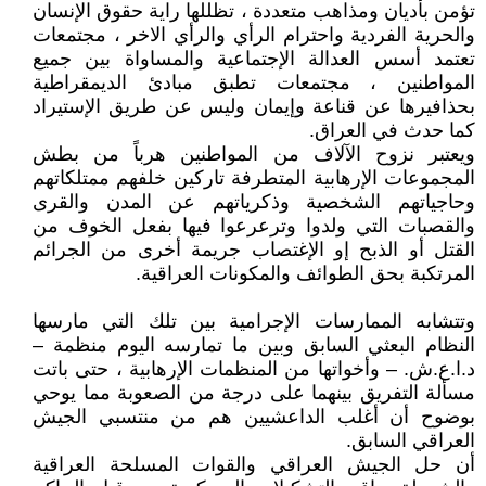
تؤمن بأديان ومذاهب متعددة ، تظللها راية حقوق الإنسان
والحرية الفردية واحترام الرأي والرأي الاخر ، مجتمعات
تعتمد أسس العدالة الإجتماعية والمساواة بين جميع
المواطنين ، مجتمعات تطبق مبادئ الديمقراطية
بحذافيرها عن قناعة وإيمان وليس عن طريق الإستيراد
كما حدث في العراق.
ويعتبر نزوح الآلاف من المواطنين هرباً من بطش
المجموعات الإرهابية المتطرفة تاركين خلفهم ممتلكاتهم
وحاجياتهم الشخصية وذكرياتهم عن المدن والقرى
والقصبات التي ولدوا وترعرعوا فيها بفعل الخوف من
القتل أو الذبح إو الإغتصاب جريمة أخرى من الجرائم
المرتكبة بحق الطوائف والمكونات العراقية.
وتتشابه الممارسات الإجرامية بين تلك التي مارسها
النظام البعثي السابق وبين ما تمارسه اليوم منظمة –
د.ا.ع.ش. – وأخواتها من المنظمات الإرهابية ، حتى باتت
مسألة التفريق بينهما على درجة من الصعوبة مما يوحي
بوضوح أن أغلب الداعشيين هم من منتسبي الجيش
العراقي السابق.
أن حل الجيش العراقي والقوات المسلحة العراقية