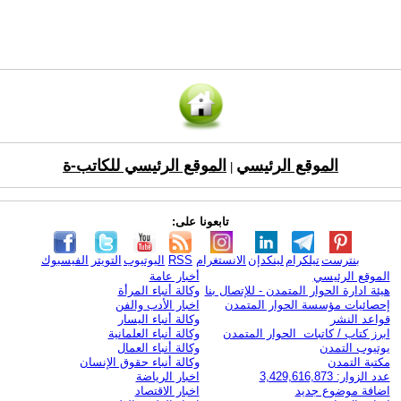
الموقع الرئيسي
الموقع الرئيسي للكاتب-ة
|
تابعونا على:
بنترست
تيلكرام
لينكدإن
الانستغرام
RSS
اليوتيوب
التويتر
الفيسبوك
الموقع الرئيسي
أخبار عامة
هيئة ادارة الحوار المتمدن - للإتصال بنا
وكالة أنباء المرأة
إحصائيات مؤسسة الحوار المتمدن
اخبار الأدب والفن
قواعد النشر
وكالة أنباء اليسار
ابرز كتاب / كاتبات الحوار المتمدن
وكالة أنباء العلمانية
يوتيوب التمدن
وكالة أنباء العمال
مكتبة التمدن
وكالة أنباء حقوق الإنسان
عدد الزوار: 3,429,616,873
اخبار الرياضة
اضافة موضوع جديد
اخبار الاقتصاد