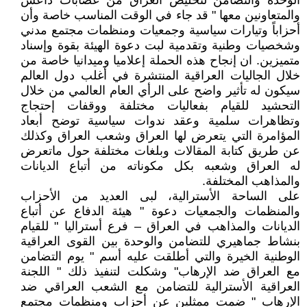
الوحدة والتضامن لتخليص العراق من عصابات داعش
والمتعاونين معها " قد جاء في الوقت المناسب خاصة وأن
أحزاباً وتيارات سياسية وجمعيات ومنظمات مجتمع مدني
وشخصيات وطنية وتقدمية لبت دعوة الهيئة بقوة وإسناد
متميزين. ان إنجاح هذه الحملة إعلاميا وميدانيا خاصة من
خلال الجاليات العراقية المنتشرة في أغلب دول العالم
سيكون له تأثير واضح على الرأي العام العالمي من خلال
التحشيد للقيام بفعاليات مختلفة ووقفات إحتجاج
وتظاهرات سلمية وعقد ندوات سياسية توضح أبعاد
المؤامرة التي يتعرض لها العراق وشعب العراق وكذلك
عن طريق كتابة المقالات وبلغات مختلفة حول ماتعرض
له العراق وشعبه بكل مكوناته من أتباع الديانات
والمذاهب المختلفة.
على الساحة الأسترالية، لبى العديد من الأحزاب
والمنظمات والجمعيات دعوة " هيئة الدفاع عن أتباع
الديانات والمذاهب في العراق – فرع أستراليا " للقيام
بنشاط جماهيري للتضامن والوحدة بين القوى العراقية
الوطنية الخيرة والتي أطلقت عليه أسم " يوم التضامن
مع العراق ضد الإرهاب" وشكلت لتنفيذ ذلك " اللجنة
العراقية الأسترالية للتضامن مع الشعب العراقي ضد
الإرهاب " ضمت ممثلين عن أحزاب ومنظمات مجتمع