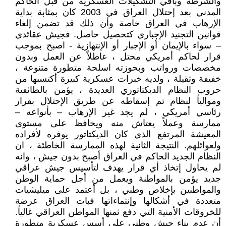
والشرطة وباقي التشكيلات العسكرية من قبل الحاكم
المدني بعد إحتلال العراق في 2003 كان بمثابة بداية
الإرهاب في العراق خاصة وأن ذلك قد تضمن إلغاء
قوانين التجنيد الإجباري كتحصيل حاصل. فجيش عقائدي
– سواء بالإيمان أو الإجبار أو الإنتهازية - اصبح بموجب
قرار لحاكم أمريكي محتل ، عاطلاً عن العمل وبدون
مخصصات ورواتب وبحوزته اسلحة متطورة متنوعة ،
خفيفة وثقيلة ، ولديه خبرات عسكرية كبيرة أكتسبها من
حروب النظام الديكتاتوري العديدة ، يؤمن بالطائفية
وموالياً لنظام تم إسقاطه عن طريق الإحتلال بقرار
رئاسي أمريكي ، لم يجد غير الإرهاب – بأنواعه –
ممارسة وعملاً يعتاش منه ويحافظ على مستوى
المعيشة المرتفع الذي كان الديكتاتور يوفره لأفراده
ولعوائلهم. النتيجة الثانية لهذه الممارسة الخاطئة ، ان
النظام الجديد الحاكم في العراق أصبح بدون جيش ، وانه
لم يحاول إتخاذ أي قرار يهدف لتأسيس جيش عراقي
جديد يؤمن بالمواطنة ويعمل من أجل حماية الوطن
والمواطنين بإخلاص وطني ، بل أعتمد على ميليشيات
متعددة في أشكالها وإنتماءاتها فبات العراق عرضة
للخروقات الأمنية التي دفع ثمنها المواطن العراقي غالياً.
أن عدم بناء جيش وطني على أسس عسكرية متطورة