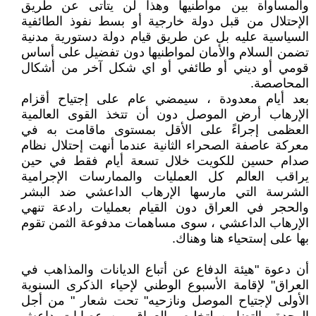
والمساواة بين مواطنيها وهذا لن يتأتى عن طريق
الإحتلال من قبل دولة خارجية أو بسط نفوذ الطائفية
السياسية عليه بل عن طريق قيام دولة دستورية مدنية
تضمن السلام والأمان لمواطنيها دون تفضيل على أساس
قومي أو ديني أو طائفي أو اي شكل آخر من أشكال
المحاصصة.
بعد أيام معدودة ، سيمضي عام على إجتياح أقزام
الإرهاب أرض الموصل دون أن تتخذ القوى العالمية
العظمى إجراءً على الأقل بمستوى ماقامت به في
معركة عاصفة الصحراء الثانية عندما أنهت إحتلال نظام
صدام حسين للكويت خلال تسعة أيام فقط في حين
يراقب العالم كل العمليات والممارسات الإجرامية
الشرسة التي مارسها الإرهاب الداعشي ضد البشر
والحجر في العراق دون القيام بعمليات رادعة تنهي
الإرهاب الداعشي ، سوى مساهمات مدفوعة الثمن تقوم
بها على إستحياء هنا وهناك.
أن دعوة "هيئة الدفاع عن أتباع الديانات والمذاهب في
العراق" لإقامة الأسبوع الوطني لإحياء الذكرى السنوية
الأولى لإجتياح الموصل ونازحيه" تحت شعار " من أجل