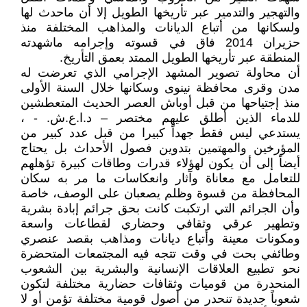
والتهجير والتدمير عبر تأريخها الطويل إلا أن ماحدث لها
ولسكانها من أتباع الديانات والمذاهب المختلفة منذ
حزيران 2014 فاق في قسوته وإجرامه ماشهدته
المنطقة عبر تأريخها الطويل الممتد بعمق التأريخ.
أن محاولة تصوير المشهد الإجرامي الذي تعرضت له
مدن وقرى محافظة نينوى وسكانها خلال السنة الأولى
منذ إجتياحها من قبل أوباش العصر الحديث المتعطشين
للدماء الذين أطلق عليهم مختصر – د.ا.ع.ش. - ،
يستدعي ليس فقط جهداً كبيرا من قبل عدد كبير من
المؤرخين والمهتمين بتدوين فصول الأحداث بل يحتاج
أيضاً إلى أن يكون لهؤلاء قدرات وطاقات كبيرة تؤهلهم
للتعامل مع معاناة وآثار وانعكاسات ما مر به سكان
المحافظة من قسوة وظلم يصعبان على الوصف، خاصة
وأن الجرائم التي ارتكبت كانت بحق جرائم إبادة بشرية
وتطهير عرقي وثقافي وحضاري لقطاعات واسعة
ومكونات معينة وأتباع ديانات ومذاهب بقصد عنصري
وطائفي بحت في وقت تتجه فيه المجتمعات المتحضرة
نحو تطبيع العلاقات الإنسانية والبشرية بين الشعوب
المنحدرة من قوميات وثقافات حضارية مختلفة لتكون
شعوباً جديدة تنحدر من أصول قومية مختلفة تؤمن أو لا