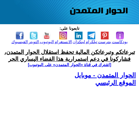
تابعونا على:
بودكاست
بنترست
تيلكرام
لينكدإن
الانستغرام
اليوتيوب
التويتر
الفيسبوك
تبرعاتكم وتبرعاتكن المالية تحفظ استقلال الحوار المتمدن،
فشاركونا في دعم استمرارية هذا الفضاء اليساري الحر
[اشترك في قناة ‫«الحوار المتمدن» على اليوتيوب]
الحوار المتمدن - موبايل
الموقع الرئيسي