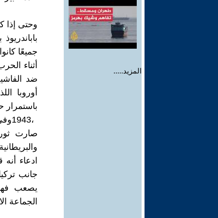
المزيد.....
‬الجماعة‭ ‬الاقتصادية‭ ‬الأوروبية،‭ ‬ابتداءً‭ ‬من‭ ‬عام‭ ‬1980،‭ ‬وهو‭ ‬تشكك‭ ‬ذو‭ ‬أسس‭ ‬سليمة‭.‬