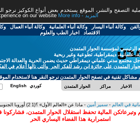
ة التصفح والنشر، الموقع يستخدم بعض أنواع الكوكيز نرجو النق
More info - المزيد
experience on our website
الفن
-
وكالة أنباء اليسار
-
وكالة أنباء العلمانية
-
وكالة أنباء العمال
-
وكا
الاقتصاد
-
اخبار الطب والعلوم
 الرئيسي لمؤسسة الحوار المتمدن
، علمانية، ديمقراطية، تطوعية وغير ربحية
ل مجتمع مدني علماني ديمقراطي حديث يضمن الحرية والعدالة الاجتم
حوار المتمدن على جائزة ابن رشد للفكر الحر والتى نالها أعلام في الفك
م مشاكل تقنية في تصفح الحوار المتمدن نرجو النقر هنا لاستخدام الموقع
كوردي
English
الاخبار
مراكز
الحوار المتمدن
سانية في العالم
-
سمير أمين
- ماذا عن «العالم الأول» ؟(1 2) أوروبا‭ ‬الجنوبية
 وتبرعاتكن المالية تحفظ استقلال الحوار المتمدن، فشاركونا 
استمرارية هذا الفضاء اليساري الحر