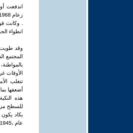
‬زعام‭ ‬1968‭ ‬الطويلس‭ ‬والسبعينيات‭ ‬في‭ ‬إيطاليا‭
‬انطواء‭ ‬الحزب‭ ‬الشيوعي‭ ‬الإيطالي‭ ‬على‭ ‬ذاته،‭ ‬الأمر‭ ‬الذي‭ ‬كان‭ ‬سلبياً‭.‬
‬عام‭ ‬1945،‭ ‬ولكنهم‭ ‬لم‭ ‬يختفوا‭ ‬أبداً،‭ ‬في‭ ‬الحقيقة‭. ‬