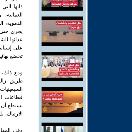
‬تخضع‭ ‬نهائياً،‭ ‬وبصفة‭ ‬رسمية‭ ‬للهيمنة‭ ‬الأمريكية‭! ‬
‬الارتباك،‭ ‬بل‭ ‬ربما‭ ‬التخبط،‭ ‬الذي‭ ‬أصاب‭ ‬الشيوعيين‭ ‬القدامى‭ ‬والراديكاليين‭ ‬الآخرين‭.‬