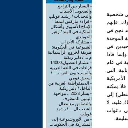
-
اليسار بين التراجع
والصعود.. الأسباب
والتحديات / رشيد غويلب
-
قراءة ماركس لنمط
الإنتاج الآسيوي وأشكال
الملكية في الهند / زهير
الخويلدي
-
مشاركة الأحزاب
الشيوعية في الحكومة:
طريقة لخروج الرأسمالية
م ... / دلير زنكنة
-
عشتار الفصول:14000
قراءات في اللغة العربية
والمسيحيون العرب ... /
اسحق قومي
-
الديمقراطية الغربية من
الداخل / دلير زنكنة
-
يسار 2023 .. مواجهة
اليمين المتطرف
والتضامن مع نضال
الشعب ال ... / رشيد
غويلب
-
من الأوروشيوعية إلى
المشاركة في الحكومات