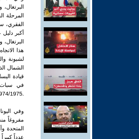
974‭/‬1975‭.‬
‬عدداً‭ ‬كبيراً‭ ‬من‭ ‬المثقفين‭ ‬كلاجئين‭ ‬سياسيين‭. ‬