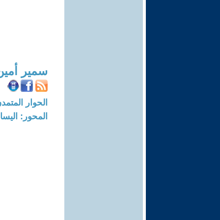
سمير أمين
الحوار المتمدن-العدد: 5445 - 17
المحور: اليسار