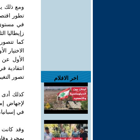
‬تصور‭ ‬التغير‭.‬
اخر الافلام
‬في‭ ‬إسبانيا،‭ ‬والبرتغال‭ ‬واليونان‭.‬