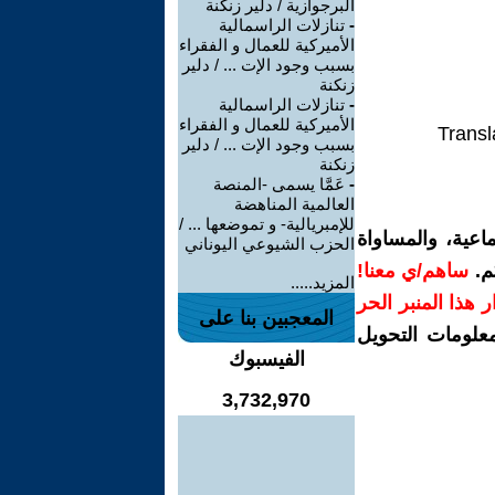
البرجوازية / دلير زنكنة
-
تنازلات الراسمالية
الأميركية للعمال و الفقراء
بسبب وجود الإت ... / دلير
زنكنة
-
تنازلات الراسمالية
الأميركية للعمال و الفقراء
Transl
بسبب وجود الإت ... / دلير
زنكنة
-
عَمَّا يسمى -المنصة
العالمية المناهضة
للإمبريالية- و تموضعها ... /
اعية، والمساواة
الحزب الشيوعي اليوناني
م.
ساهم/ي معنا!
المزيد.....
رار هذا المنبر الحر
المعجبين بنا على
معلومات التحويل
الفيسبوك
3,732,970