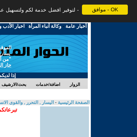
موافق - OK
لتوفير افضل خدمة لكم ولتسهيل عملي
أخبار عامة
-
وكالة أنباء المرأة
-
اخبار الأدب و
الموقع
يسارية
"من أج
حاز ال
إذا لديك
الزوار
اضافة/خدمات
بحث/الارشيف
الصفحة الرئيسية
-
اليسار , التحرر , والقوى الان
تبرعاتكم