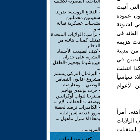
الداخلية المصرية تكشف
...
-
الدفاع الروسية: ضربنا
سفينتين محملتين
بشحنات عسكرية قبالة
سو ...
-
ترامب: الولايات المتحدة
تمتلك كميات هائلة من
الذخائر
-
كيف انطبعت الأجساد
البشرية على جدران
هيروشيما بجحيم -الطفل ا
...
-
البرلمان التركي يتسلم
مشروع -قانون التضامن
الوطني-.. ومعارضة ...
-
حزب بولندي يهاجم
مقترحا لنواب أوكرانيين
ويصفه بـ-الخطاب الإم ...
-
الكاميرات ترصد لحظة
مرور قذيفة إسرائيلية
بمحاذاة منزل مأهول ...
المزيد.....
كتب ودراسات