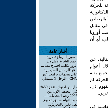
أخبار عامة
-
سوريا.. رواج تصريح
أحمد الشرع لأهل دير
الزور بكلمة افتتاح مط ...
-
عبدالرحمن السيد يرد
على هجمات ترامب عبر
CNN: -الرجل لا يستطي
...
-
أرباح -أدنوك- تقفز 59%
في النصف الأول من
2026 رغم التحديات ا ...
-
بعد اتهام سائق تطبيق
نقل ذكي بالتحرش..