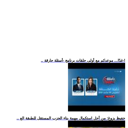
.. غدًا... موعدكم مع أولى حلقات برنامج -أسئلة حارقة-!
.. حفيظ يزوغ: من أجل استكمال مهمة بناء الحزب المستقل للطبقة الع