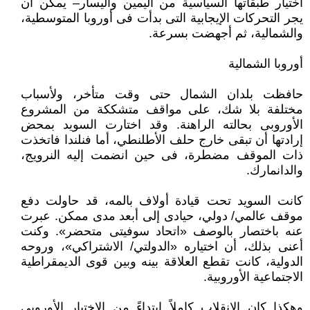
اختيار طبقاتها السياسية من اليمين واليسار– يمكن أن
يجر التحركات الإيجابية التى بدأت فى أوروبا المتوسطية،
والشمالية، ثم أجهضت بسرعة.
أوروبا الشمالية
حافظت بلدان الشمال حتى وقت متأخر، ولأسباب
مختلفة بلا شك، على مواقف متشككة من المشروع
الأوروبى بحالته الراهنة. وقد اختارت السويد بمحض
إرادتها أن تبقى خارج حلف الأطلنطي، أما فنلندا فاتخذت
ذات الموقف مضطرة، فى حين انضمت إليه النرويج،
والدانمارك.
كانت السويد تحت قيادة أولاف بالمه، قد حاولت دفع
موقف عالمي/ دولي، حيادى إلى أبعد مدى ممكن. عبرت
عنه باختصار بالوصف «اتحاد سوفيتى متحضر». وكنت
أعنى بذلك، أن اختياره «الدولتي/ الاشتراكي»، وروحه
الدولية، كانت تقطع العلاقة بينه وبين قوى الديمقراطية
الاجتماعية الأوروبية.
وهكذا كان الانقلاب كاملاً ابتداءً من الاختيار الأوروبى