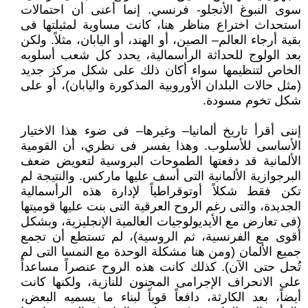
سوى النبوغ الأنجلو- فرنسي. إنما أعنى أن احتمالات
استحداث اختراع مناظر هنا، كانت مساوية لمثيلتها فى
بقية أرجاء العالم– الصين، أو الهند، أو اليابان، مثلاً. ولكن
بعد الولوج للحداثة الرأسمالية، يحدد كل شعب أسلوبه
الخاص لتنظيمها سواء أكان ذلك على شكل مركز جديد
(مثل حالات البلدان الأوروبية المذكورة واليابان)، أو على
شكل تخوم مسودة.
إننى أقرأ تاريخ ألمانيا– وغيرها– فى ضوء هذا الاختيار
الأساسى للأسلوب. وهذا يفسر فى نظري، أن القومية
الألمانية قد دفعتها الطموحات البروسية لتعويض ضعف
البرجوازية الألمانية التى أسف عليها ماركس. والنتيجة لم
تكن فقط شكلاً أوتوقراطياً لإدارة هذه الرأسمالية
الجديدة، والتى رغم الروح العرقية التى بنت عليها قوميتها
(فى تعارض مع الأيديولوجيات العالمية الإنجليزية، وبشكل
أقوى مع الفرنسية، ثم الروسية)، لم تستطع أن تجمع
جميع الألمان (ومن هنا مشكلة الوحدة مع النمسا التى لم
تُحل حتى الآن). كذلك كانت هذه الروح عنصراً مساعداً
على الانحراف الإجرامى المجنون للنازية، ولكنها كانت
أيضاً، بعد الكارثة، دافعاً قوياً لبناء ما يسميه البعض،