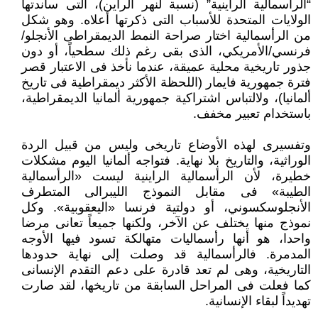
“الرأسمالية الراينية” (نسبة لنهر الراين)، التى ساندتها
الولايات المتحدة للأسباب التى ذكرتها أعلاه. وهو شكل
من الرأسمالية اختار صراحة النمط الديمقراطى الأنجلو/
فرنسي/الأمريكي، الذى بقى رغم ذلك سطحياً، أو دون
جذور تاريخية محلية عميقة، عندما نأخذ فى الاعتبار قصر
فترة جمهورية فايمار (اللحظة الأكثر ديمقراطية فى تاريخ
ألمانيا)، ولالتباس اشتراكية جمهورية ألمانيا الديمقراطية،
باستخدام تعبير مخفف.
وتفسيرى لهذه الأوضاع تاريخى وليس من قبيل الردة
الوراثية، والتاريخ بلا نهاية. فتواجه ألمانيا اليوم مشكلات
خطيرة، لأن الرأسمالية الراينية ليست «الرأسمالية
الطيبة» فى مقابل النموذج الليبرالى المتطرف
الأنجلوسكسوني، أو دولتية فرنسا «اليعقوبية». وكل
نموذج منها يختلف عن الآخر، ولكنها جميعاً تعانى مرضا
واحدا، هو أنها رأسماليات متهالكة تسود فيها الأوجه
المدمرة. فالرأسمالية قد وصلت إلى نهاية حدودها
التاريخية، وهى لم تعد قادرة على دعم التقدم الإنسانى
كما فعلت فى المراحل السابقة من تاريخها، لقد صارت
تهديداً لبقاء الإنسانية.