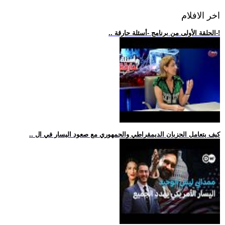
اخر الافلام
.. الحلقة الأولى من برنامج -أسئلة حارقة-!
.. كيف يتعامل الحزبان الديمقراطي والجمهوري مع صعود اليسار في ال