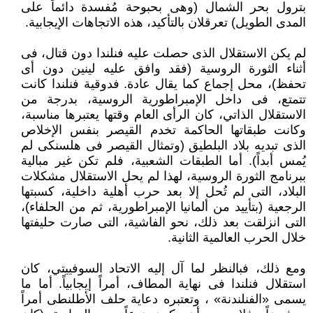
بترول بحر الشمال (وهى بحبوحة مُفسدة دائماً على
المدى الطويل) تعرقلان بالتأكيد، هذه الاتجاهات الإيجابية.
لم يكن الاستقلال الذى حصلت عليه فنلندا دون قتال، فى
أثناء الثورة الروسية (فقد وافق عليه لينين دون أى
تحفظ)، محل إجماع كما يقال عادة. فدوقية فنلندا كانت
تتمتع، فى داخل الإمبراطورية الروسية، بدرجة من
الاستقلال الذاتي، كان الرأى العام وقتها يعتبرها مناسبة،
وكانت طبقاتها الحاكمة تخدم القيصر بنفس الإخلاص
الذى تبديه بلاد البلطيق (وتمثال القيصر فى هلسنكى لم
يُمس أبداً). أما الطبقات الشعبية، فلم تكن غير مبالية
ببرنامج الثورة الروسية، لهذا لم يحل الاستقلال مشكلات
البلاد، التى لم تُحل إلا بعد حرب أهلية داخلية، كسبتها
الرجعية (بتأييد من ألمانيا الإمبراطورية، ثم من الحلفاء)،
التى انزلقت بعد ذلك، نحو الفاشية، التى صارت حليفتها
خلال الحرب العالمية الثانية.
ومع ذلك، فبالنظر لما آل إليه الاتحاد السوفييتي، كان
استقلال فنلندا فى نهاية المطاف، أمراً إيجابياً. أما ما
يسمى «الفنلندنة» ، وتعتبره دعاية حلف الأطلنطى أمراً