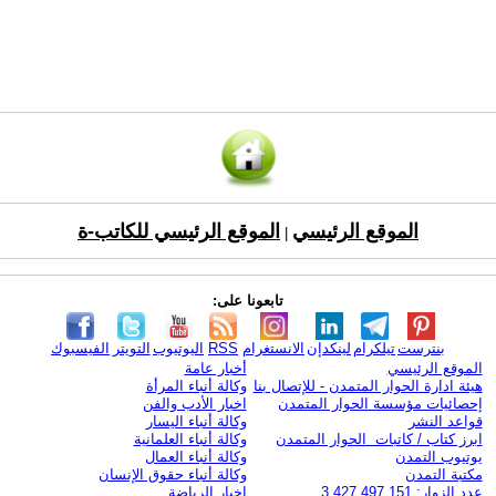
الموقع الرئيسي
الموقع الرئيسي للكاتب-ة
|
تابعونا على:
بنترست
تيلكرام
لينكدإن
الانستغرام
RSS
اليوتيوب
التويتر
الفيسبوك
الموقع الرئيسي
أخبار عامة
هيئة ادارة الحوار المتمدن - للإتصال بنا
وكالة أنباء المرأة
إحصائيات مؤسسة الحوار المتمدن
اخبار الأدب والفن
قواعد النشر
وكالة أنباء اليسار
ابرز كتاب / كاتبات الحوار المتمدن
وكالة أنباء العلمانية
يوتيوب التمدن
وكالة أنباء العمال
مكتبة التمدن
وكالة أنباء حقوق الإنسان
عدد الزوار: 3,427,497,151
اخبار الرياضة