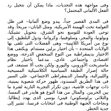
وفى مواجهة هذه التحديات، ماذا يمكن أن نتخيل رد
الفعل الألمانى المحتمل؟
فى المدى القصير جداً، يبدو وضع ألمانيا– فى ظل
العولمة تحت الهيمنة الأمريكية، ومثل اليابان– مريحاً. وقد
توحى العودة للتوسع نحو الشرق، بتحويل تشيكيا،
وبولونيا، والمجر، وسلوفينيا، وكرواتيا، ودول البلطيق، إلى
نوع من أمريكا اللاتينية– وهى الفضلات التى تلقى بها
الولايات المتحدة – بأن اختيار برلين مستدام. ويكتفى هذا
الاختيار بديمقراطية من النوع المنخفض الدرجة، ووضع
اقتصادى واجتماعى عادي، مدعماً باختيار نظام
ماستريخت الأوروبي، واليورو. ولكن يجب ألا نستبعد، فى
حالة إصرار الطبقة السياسية الكلاسيكية المسيحية
والليبرالية، واليسار الديمقراطى الاجتماعي، على السير
فى هذا الطريق المسدود، ظهور حركة شعبوية يمينية،
ذات توجهات فاشية، دون تكرار التجربة النازية لفترة ما
بين الحربين. والمثال من هذا النوع هو هايدر فى النمسا،
والثلاثى برلوسكوني/ فيني/ بوسى الذى يهدد إيطاليا.
ونجاحات الجبهة الوطنية فى انتخابات فرنسا، تشير إلى
جدية الخطر.