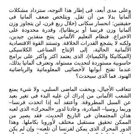
وعلى مدى أبعد، فى إطار هذا التوجه، ستزداد مشكلات
ألمانيا بدلا من أن تقل. ويتلخص ضعف ألمانيا فى
حقيقتين: انحسار سكانى (خلال ربع قرن، لن يتجاوز وزن
ألمانيا وزن فرنسا أو بريطانيا)، وقدرة محدودة على
الاختراع. فنظام التعليم الألمانى ينتج منفذين جيدين،
ولكنه لا يشجع القدرات الخلاقة. وتستند القوة الاقتصادية
الألمانية الحالية، إلى الإنتاج الصناعى الكلاسيكى
(الميكانيكا والكيمياء)، الذى يعتمد اكثر وأكثر على برامج
حاسوبية مستوردة لتحديث مستواه. وتعترف ألمانيا بذلك،
عندما تفتح أبوابها لأخصائيى المعلوماتية والرياضاتية
الهنود. فما الذى سيحدث؟
تتعاقب الأجيال، ويخفت الماضى السلبي، ولا شيء يمنع
الشعب الألمانى من إدراك أن عليه البدء فى تغير بعيد
عن السبل المطروقة. وأعتقد أنه إذا اتخذت فرنسا–
وربما روسيا– المبادرة، وعادتا لدور «المحرك» الذى لعبه
هذان المجتمعان فى التاريخ الحديث، فقد يصير من
الممكن تحقيق مستقبل مختلف لأوروبا بكاملها. وهذا
الدور المحرك الذى يمكن لفرنسا أن تلعبه– وإن لم يكن