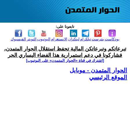
تابعونا على:
بودكاست
بنترست
تيلكرام
لينكدإن
الانستغرام
اليوتيوب
التويتر
الفيسبوك
تبرعاتكم وتبرعاتكن المالية تحفظ استقلال الحوار المتمدن،
فشاركونا في دعم استمرارية هذا الفضاء اليساري الحر
[اشترك في قناة ‫«الحوار المتمدن» على اليوتيوب]
الحوار المتمدن - موبايل
الموقع الرئيسي