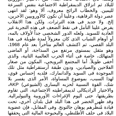
للبلاد ثم انزلاق الديمقراطية الاجتماعية بنفس السرعة
لليمين. والخطاب الرائج معروف، ألا وهو: لقد انتهى
عصر دولة الرفاهية، وعلينا أن نكون كالأوروبيين الآخرين،
إلخ. ولا جديد فى هذه الثرثرات. ولكن هذا الانقلاب
يفرض علينا التأمل فى نقط الضعف فى هذه التجربة غير
العادية للسويد. ولعله الدور الشخصى جداً لأولاف بالمه،
أو أوهام الشباب الذى كان معزولاً لمدة طويلة فى هذا
البلد القصي، ثم اكتشف العالم متأخراً بعد عام 1968،
وهو مثقل بمستوى مرتفع من السذاجة، أو الماضى
المتهالك، خاصة فى أثناء الحرب العالمية الثانية، والذى
أخفى طويلاً. أما المجتمع النرويجي، المكون من صغار
الفلاحين والصيادين، ودون طبقة أرستقراطية مثل تلك
الموجودة فى السويد والدانمارك، فلديه إحساس قوي،
لهذا السبب، بموضوع المساواة، الأمر الذى يفسر بلا
شك، القوة النسبية لحزبه اليسارى (الشيوعي) AKP،
والاختيار الراديكالى لديمقراطيته الاجتماعية، التى تقاوم
بطريقتها، حتى اليوم الإغراءات الأوروبية والنيولبرالية.
وقد ظهر الخضر فى هذا البلد قبل بلدان أخري، تحت
قيادة مُنظِّرهم يوهان جالتونج. وفى المقابل، فإن عضوية
البلاد فى حلف الأطلنطي، والبحبوحة المالية التى يحققها