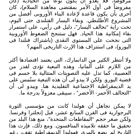
مرفوضاً، فلا يعدو أن يكون نوعاً من الحيادية (كان
مفروضاً فى أول الأمر بمقتضى معاهدة السلام)، كان
أحرى بأن يكون قاعدة لإعادة البناء الأوروبى أفضل من
المشروع الأطلنطي. وبقاء اليسار الفنلندى حتى اليوم،
تحت راية “تحالف اليسار”، دليل فى رأيي، على استمرار
بقاء إمكانية هذا الحياد. فهل ستنجح الضغوط الأوروبية
التى نجحت على المستوى النقدى (باشتراك فنلندا فى
اليورو)، فى استنزاف هذا الإرث التاريخى المهم؟
ولا أنتظر الكثير من الدانمارك، التى يعتمد اقتصادها أكثر
من اللازم على ألمانيا، وهذه التبعية تؤدى لقدر من
العصبية، كما تدل عليه التصويتات المتتالية بلا حسم فى
قضية اليورو. ولكن لا يبدو لى أن هذه التبعية ستُمس على
يد الديمقراطية الاجتماعية التقليدية هنا. ويبدو لى أن
“التحالف الأحمر- الأخضر” ، سيبقى معزولاً بدرجة ما.
لا يمكن تجاهل أن هولندا كانت من مؤسسى الثورة
البرجوازية فى القرن السابع عشر، قبل إنجلترا وفرنسا.
ولكن صغر حجم “المقاطعات المتحدة”، منع هذا البلد من
تحقيق ما حققه تلاميذه المنافسون. ومع ذلك، فإرث هذا
التاريخ لم يضع بالمرة، فهولندا الديمقراطية تقف، رغم