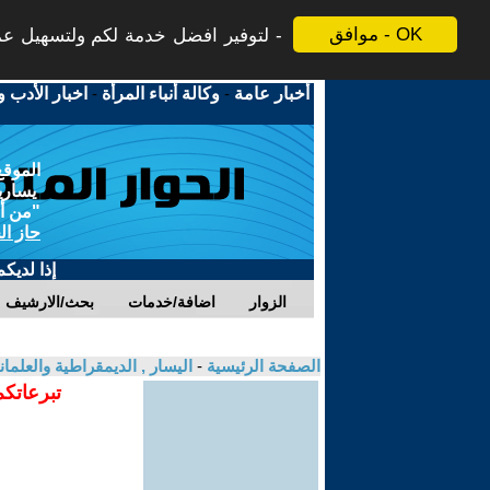
موافق - OK
لتوفير افضل خدمة لكم ولتسهيل عملي
أخبار عامة
-
وكالة أنباء المرأة
-
اخبار الأدب و
الموقع
يسارية
"من أج
حاز ال
إذا لديك
الزوار
اضافة/خدمات
بحث/الارشيف
الصفحة الرئيسية
-
اليسار , الديمقراطية والعلم
تبرعاتكم