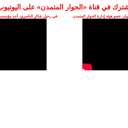
شترك في قناة «الحوار المتمدن» على اليوتيوب
ز، عضو هيئة إدارة الحوار المتمدن
في رحيل شاكر الناصري، أحد مؤسسي 