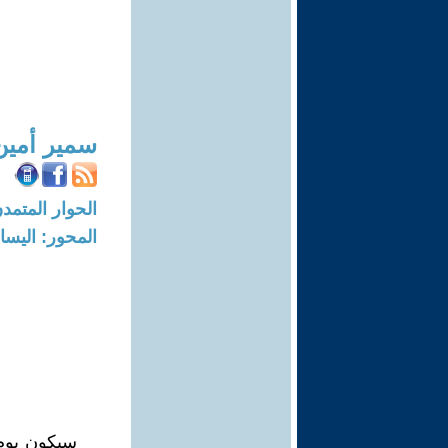
سمير أمين
الحوار المتمدن-العدد: 4888 - 5
المحور: اليسا