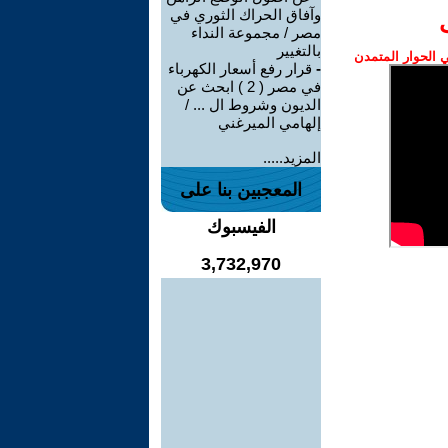
وآفاق الحراك الثوري في
مصر / مجموعة النداء
بالتغيير
الحوار المتمدن
-
قرار رفع أسعار الكهرباء
في مصر ( 2 ) ابحث عن
الديون وشروط ال ... /
إلهامي الميرغني
المزيد.....
المعجبين بنا على
الفيسبوك
3,732,970