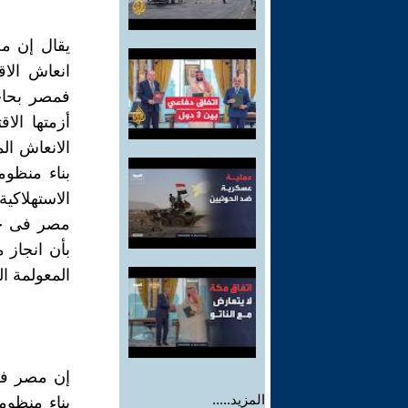
يقال إن م
انعاش الا
فمصر بحاج
أزمتها الا
الانعاش ال
بناء منظوم
الاستهلاكي
مصر فى حاج
بأن انجاز م
المعولمة ال
إن مصر فى 
المزيد.....
بناء منظوم