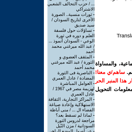
... / حزب التحالف الشعبي
الاشتراكي
-
ثورات منسية.. الصورة
الأخرى لتاريخ السودان /
سيد صديق
-
تساؤلات حول فلسفة
Transl
العلم و دوره في ثورة
الوعي - السودان أنموذ ...
/ عبد الله ميرغني محمد
أحمد
-
المثقف العضوي و
الثورة / عبد الله ميرغني
اعية، والمساواة
محمد أحمد
م.
ساهم/ي معنا!
-
الناصرية فى الثورة
المضادة / عادل العمري
رار هذا المنبر الحر
-
العوامل المباشرة
لهزيمة مصر في 1967 /
معلومات التحويل
عادل العمري
-
المراكز التجارية، الثقافة
الاستهلاكية وإعادة صياغة
الفضاء ال ... / منى أباظة
-
لماذا لم تسقط بعد؟
مراجعة لدروس الثورة
السودانية / مزن النّيل
-
عن أصول الوضع الراهن