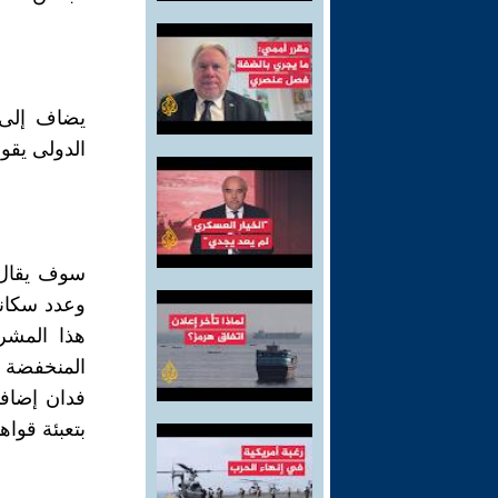
يضاف إلى 
الدولى يقول إنه
سوف يقال م
هذا المشر
المنخفضة (
فدان إضافي
بتعبئة قواها