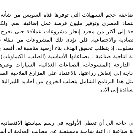
ضاعفة حجم التسهيلات التى توفرها قناة السويس من شأنه
قتصاد المصرى وتوفير مليون فرصة عمل إضافية. نعم. ول
ة إلى أكثر من مجرد إنجاز مشروعات عملاقة حتى تخرج
قتصادية والاجتماعية. فلن تؤدى تلك المشروعات من تلقاء 
مطلوب. إذ يتطلب تحقيق الهدف بناء أرضية مناسبة له. أقصد ب
ة انتاجية صناعية ـ بصناعاتها الأساسية (الصلب، الكيماويات) 
ة الدارجة (المنسوجات، الصناعات الغذائية، السيارات وغيره
ة إلى إنعاش زراعتها، بالاعتماد على المزارع الفلاحية الصغ
ثل هذا البرنامج الشامل يتطلب الخروج من أخاديد الليبرالية ا
سائدة إلى الآن.
حاجة الي أن تعطى الأولوية فى رسم سياستها الاقتصادية إ
ة صناعية زراعية شاملة ومستقلة عن مطالب العولمة الرأسم