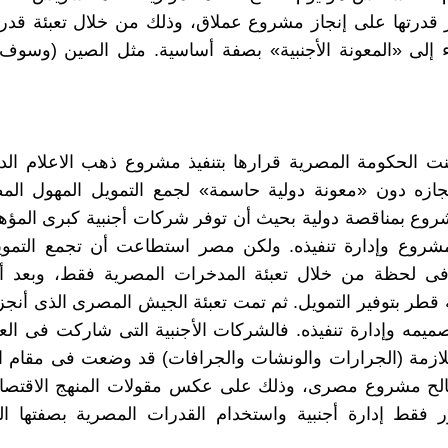
قدرتها على إنجاز مشروع عملاق، وذلك من خلال تعبئة قدراته
 إلى «المعونة الأجنبية» بصفة أساسية. مثل الصين (وسوف 
نت الحكومة المصرية قرارها بتنفيذ مشروع ذهب الاعلام ال
نجازه دون «معونة دولية حاسمة» لجمع التمويل المهول الم
ع بمناقصة دولية بحيث أن توفر شركات أجنبية كبرى المؤهل
مشروع وإدارة تنفيذه. ولكن مصر استطاعت أن تجمع التموي
ى لحظة من خلال تعبئة المدخرات المصرية فقط، وبعد
طر بتوفير التمويل. ثم تمت تعبئة الجيش المصرى الذى أنج
صميمه وإدارة تنفيذه. فالشركات الأجنبية التى شاركت فى الع
لازمة (الجرارات والونشات والجرافات) قد وضعت فى مقام ا
الح مشروع مصرى، وذلك على عكس مقولات المنهج الاقتصاد
ر فقط إدارة أجنبية واستخدام القدرات المصرية بصفتها ال