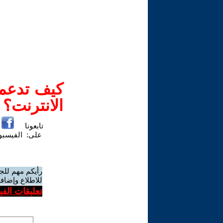
كيف تدعم-
الانترنت؟
تابعونا
على:
الفيسب
رأيكم مهم للج
للاطلاع وإضافة
تعليقات الف