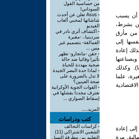
من حساسية الفول
السوداني!
-
Asus تعلن عن أحدث
 أن يسبب
شاشاتها لمحبي ألعاب
كن بشرط،
الفيديو
-
اكتشاف أثري نادر في
 من مأزق
سردينيا.. -مقبرة
نفسها إلى
العمالقة- بتصميم غير
مس ...
ذلك إعادة
-
حقن -مانجارو- تظهر
وبصناعتها
تأثيرا وقائيا ضد حالة
صحية مهددة للحياة
ا). وكذلك
-
لماذا حدة البصر الجيدة
يرة، علما
لا تدل بالضرورة على
صحة العينين؟
لاقتصادية
-
القوات الجوية الأوكرانية
تعترف مجددا بفشلها في
إسقاط الصواري ...
المزيد.....
كتب ودراسات
-
كراسات التحالف
لى إعادة
الشعبي الاشتراكي (11)
الية. مرة
التعليم بين مطرقة التسل