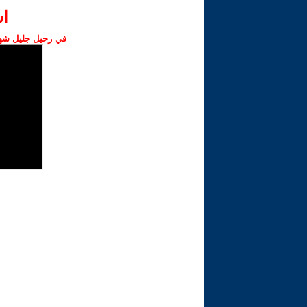
ا‫
في رحيل جليل شهبا