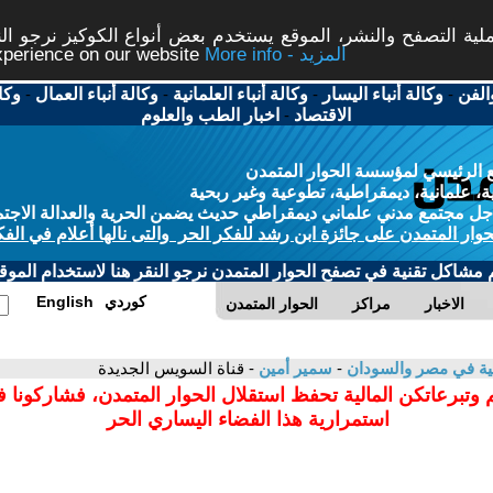
ة التصفح والنشر، الموقع يستخدم بعض أنواع الكوكيز نرجو النق
More info - المزيد
experience on our website
الفن
-
وكالة أنباء اليسار
-
وكالة أنباء العلمانية
-
وكالة أنباء العمال
-
وكا
الاقتصاد
-
اخبار الطب والعلوم
 الرئيسي لمؤسسة الحوار المتمدن
، علمانية، ديمقراطية، تطوعية وغير ربحية
ل مجتمع مدني علماني ديمقراطي حديث يضمن الحرية والعدالة الاجتم
حوار المتمدن على جائزة ابن رشد للفكر الحر والتى نالها أعلام في الفك
م مشاكل تقنية في تصفح الحوار المتمدن نرجو النقر هنا لاستخدام الموقع
كوردي
English
الاخبار
مراكز
الحوار المتمدن
انية في مصر والسودان
-
سمير أمين
- قناة السويس الجديدة
 وتبرعاتكن المالية تحفظ استقلال الحوار المتمدن، فشاركونا 
استمرارية هذا الفضاء اليساري الحر