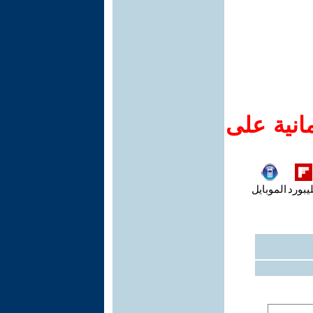
انية على
يبورد
الموبايل