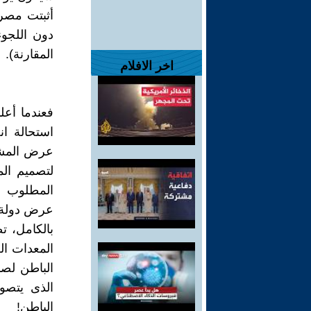
أثبتت مصر 
دون اللجوء
المقارنة).
اخر الافلام
فعندما أعل
استحالة ا
عرض المشرو
لتصميم ال
المطلوب ف
عرض دولة ق
بالكامل، ت
المعدات ال
الباطن لص
الذى يتصو
الباطن!