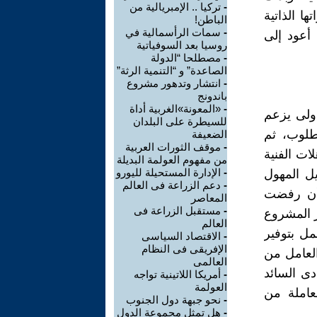
-
تركيا .. الإمبريالية من
ا الذاتية
الباطن!
-
سمات الرأسمالية في
أعود إلى
روسيا بعد السوفياتية
-
مصطلحا “الدولة
الصاعدة” و “التنمية الرثة”
-
انتشار وتدهور مشروع
باندونج
-
«المعونة»الغربية أداة
دولى يزعم
للسيطرة على البلدان
طلوب، ثم
الضعيفة
-
موقف الثورات العربية
ات الفنية
من مفهوم العولمة البديلة
-
الإدارة المستحيلة لليورو
ل المهول
-
دعم الزراعة فى العالم
 أن رفضت
المعاصر
-
مستقبل الزراعة فى
ز المشروع
العالم
مل بتوفير
-
الاقتصاد السياسى
الإفريقى فى النظام
لعامل من
العالمى
ى السائد
-
أمريكا اللاتينية تواجه
العولمة
عاملة من
-
نحو جبهة دول الجنوب
-
هل تمثل مجموعة الدول