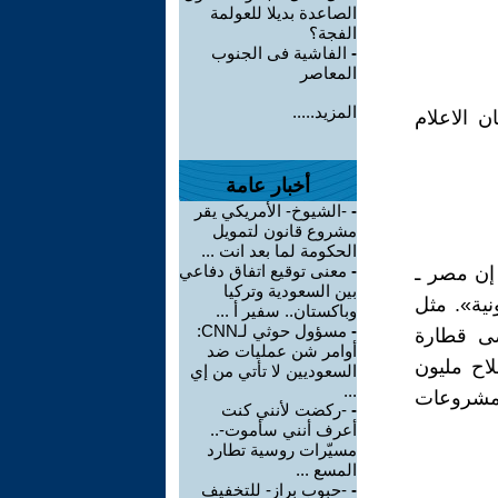
الصاعدة بديلا للعولمة
الفجة؟
-
الفاشية فى الجنوب
المعاصر
المزيد.....
 الاعلام
أخبار عامة
-
-الشيوخ- الأمريكي يقر
مشروع قانون لتمويل
الحكومة لما بعد انت ...
-
معنى توقيع اتفاق دفاعي
إن مصر ـ
بين السعودية وتركيا
ونية». مثل
وباكستان.. سفير أ ...
-
مسؤول حوثي لـCNN:
ضى قطارة
أوامر شن عمليات ضد
لاح مليون
السعوديين لا تأتي من إي
...
المشروعات
-
-ركضت لأنني كنت
أعرف أنني سأموت-..
مسيّرات روسية تطارد
المسع ...
-
-حبوب براز- للتخفيف