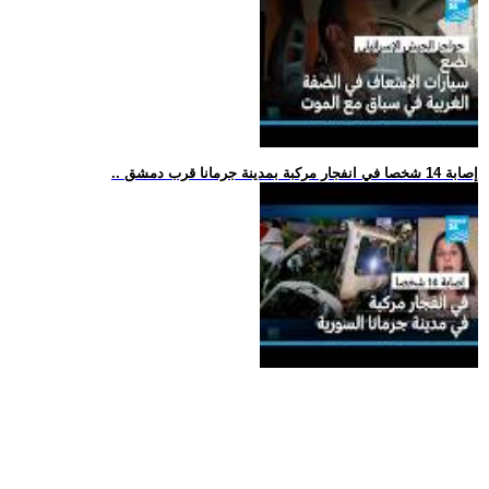
.. إصابة 14 شخصا في انفجار مركبة بمدينة جرمانا قرب دمشق