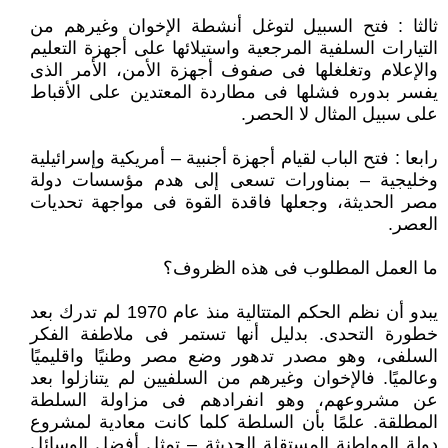
ثالثا : فتح السبيل لتوغل أنشطة الإخوان وغيرهم من
التيارات السلفية المرجعية واستيلائها على أجهزة التعليم
والإعلام وتغلغلها فى صفوف أجهزة الأمن، الأمر الذى
يفسر بدوره فشلها فى مطاردة المعتدين على الأقباط
على سبيل المثال لا الحصر.
رابعا : فتح الباب لقيام أجهزة أجنبية – أمريكية وإسرائيلية
وخليجية – بمناورات تسعى إلى هدم مؤسسات دولة
مصر الحديثة، وجعلها فاقدة القوة فى مواجهة تحديات
العصر.
ما العمل المطلوب فى هذه الظروف؟
يبدو أن نظم الحكم المتتالية منذ عام 1970 لم تدرك بعد
خطورة التحدى. بدليل أنها تستمر فى ملاطفة الفكر
السلفى، وهو مصدر تدهور وضع مصر وطنيًا واقليميًا
وعالميًا. فالإخوان وغيرهم من السلفيين لم يتنازلوا بعد
عن مشروعهم، وهو انفرادهم فى مزاولة السلطة
المطلقة. علمًا بأن السلطة كلما كانت معادية لمشروع
دولة المواطنة المستقلة الحديثة – تمثل أفضل الوسائل