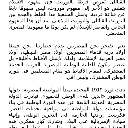
القبائلى يُفرض فرضًا بالتوريث فإن مفهوم الاسلام
يتقلص هو الآخر إلى مفهوم موروث، ليس مفهومًا نابعًا
عن قناعة فردية. وتمثل السلفية هذا الخلط والجمع بين
التوريث القبائلى والتوريث المذهبى. بيد أن هذا المفهوم
الخاص والقاصر للإسلام لم يكن يومًا ما مفهومنا المصرى
المتحضر.
نعم، نفتخر نحن المصريين بقدم حضارتنا. نحن جميعًا
أولاد ذرية قدماء المصريين، أولاد مصر القبطية، أولاد
مصر العربية الإسلامية. ولذلك لايمثل الأقباط «أقلية» بل
عنصر مكونً للذاتية الوطنية المصرية العربية الحديثة
المشتركة. فمقام الأقباط هو مقام المسلمين فى بلورة
الوطن المشترك، وليس أقل.
نادت ثورة 1919 المجيدة بمبدأ المواطنة المصرية، بقولها
المشهور «الدين لله»، الوطن للجميع». فبادرت الدولة
المصرية الحديثة النابعة عن هذه الثورة الوطنية فى بناء
مؤسسات دولة المواطنة فى مواجهة تحديات العصر.
فكرست إرادتها الحازمة فى التحرير الوطنى وإنهاء
سيادة الإمبريالية على البلاد. وشارك كبار مفكرى هذه
الحقبة المجيدة فى تاريخنا – مثل على عبدالرازق وطه