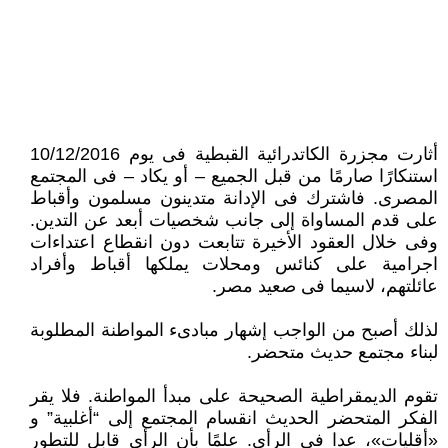
أثارت مجزرة الكاتدرائية القبطية فى يوم 10/12/2016
استنكارًا صارمًا من قبل الجميع – أو يكاد – فى المجتمع
المصرى. فاشترك فى الإدانة متدينون مسلمون وأقباط
على قدم المساواة إلى جانب شخصيات أبعد عن التدين.
وفى خلال العقود الأخيرة تتابعت دون انقطاع اعتداءات
اجرامية على كنائس ومحلات يملكها أقباط وأفراد
عائلتهم، لاسيما فى صعيد مصر.
لذلك أصبح من الواجب إشهار مبادىء المواطنة المطلوبة
لبناء مجتمع حديث متحضر.
تقوم الديمقراطية الصحيحة على مبدأ المواطنة. فلا يقر
الفكر المتحضر الحديث انقسام المجتمع إلى “أغلبية” و
«أقليات»، عدا فى الرأى. علمًا بأن الرأى قابل للتطور