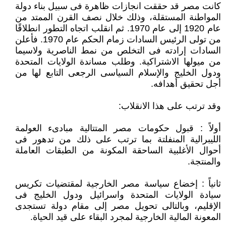
كانت مصر قد حققت انجازات ظاهرة فى سبيل بناء دولة
المواطنة المستقلة، وذلك خلال نصف القرن الممتد من
عام 1920 إلى عام 1970. ثم انقلب اتجاه التطور انطلاقًا
من تولى الرئيس السادات زمام الحكم عام 1970. فأعلن
السادات إرادته فى التخلص من نمط الناصرية ولاسيما
من ميولها الاشتراكية. وطلب مساندة الولايات المتحدة
ودول الخليج والإسلام السياسى الرجعى التابع لها من
أجل تحقيق أهدافه.
وقد ترتب على هذا الانقلاب:
أولاً : قبول حكومات مصر المتتالية مبادىء العولمة
الليبرالية المنفلتة بما ترتب على ذلك من تدهور فى
أحوال الأغلبية الساحقة المكونة من الطبقات العاملة
والمنتجة.
ثانياً : إخضاع سياسة مصر الخارجية لمقتضيات تكريس
سيادة الولايات المتحدة واسرائيل ودول الخليج فى
الإقليم، وبالتالى تحويل مصر إلى مقام دولة تستجدى
المعونة المالية الخارجية لمجرد البقاء على قيد الحياة.