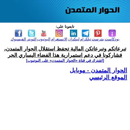
تابعونا على:
بودكاست
بنترست
تيلكرام
لينكدإن
الانستغرام
اليوتيوب
التويتر
الفيسبوك
تبرعاتكم وتبرعاتكن المالية تحفظ استقلال الحوار المتمدن،
فشاركونا في دعم استمرارية هذا الفضاء اليساري الحر
[اشترك في قناة ‫«الحوار المتمدن» على اليوتيوب]
الحوار المتمدن - موبايل
الموقع الرئيسي