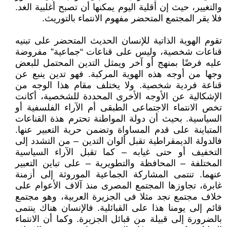
والتغيير، حيث إن أقلية اليوم يمكنها أن تصبح أغلبية الغد.
فلا يقر المجتمع المتحضر مفهوم الانتماء بالتوريث.
تقوم الهوية الذاتية للإنسان الحديث المتحضر على تبنيه
قناعات شخصية، وليس على قناعات “جماعية” مفروضة
عليه فرضًا بمنهج أو آخر ويمثل التدين المحتمل للبعض
وجها من أوجه هذه الهوية المركبة. فهو تدين ينبع عن
قناعة فردية شخصية. ولا يختلف مقام هذا الوجه من
الإشكالية عن الأوجه الأخرى المحددة للشخصية، أكانت
تخص الانتماء الاجتماعى الطبقى أم الآراء الفلسفية أو
السياسية. بحيث أن دولة المواطنة تحترم هذة القناعات
المتباينة على قدم المساواة وتضمن حرية التعبير عنها.
فالدولة الديمقراطية تقبل ألوان التدين – من التشدد إلى
التخفيف أو حتى غيابه – كما تقبل الآراء السياسية
المختلفة – المحافظة والتطويرية – على تباين التعبير
عنهما. تنتمى المشاركة الجماعية الموروثة إلى أزمنة
غابرة، تجاوزها المجتمع المصرى منذ آلاف الأعوام على
خلاف مجتمع نجد مثلا فى الجزيرة العربية، وهو مجتمع
قائم إلى يومنا هذا على القبائلية. فالإنسان هناك ينتمى
بالضرورة إلى قبيلة من قبائل الجزيرة. وكما أن الانتماء