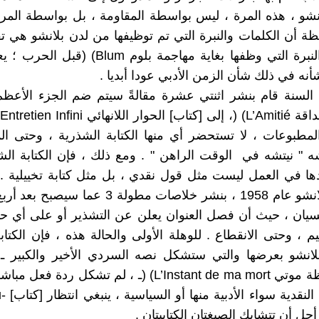
ة أن الكلمات والنبرة التي تم توظيفها من لدن بلانشو هي ت
الكلمات والنبرة التي وظفها بغاية مهاجمة بلوم Blum
نه في ذلك شأن الزمن الأدبي عودا أبديا .
لسنة قام بنشر اثنتي عشرة مقالةً سيتم ضم الجزء الأعظم 
مطبوعات ، لا تستحضر أي منها الكتابة الشذرية ، وحتى الم
شه " نيتشه في الوقت الراهن " . ومع ذلك ، فإن الكتابة الش
ا في العمل ليست مثل قول نقدي ، بل مثل كتابة تخييلية . 
فقد قام بلانشو عام 1958 ، بنشر خلاصات مطولة 3 عم
لنسيان ، حيث أن فصل العنوان يعلن عن التشذير أو على أي حا
م ، وحتى الانقطاع . للوهلة الأولى والحالة هذه ، فإن الكتاب
لانشو بعرضها والتي ستشكل نصه السردي الأخير والكبير ـ 
استثناء لحظة موتي L’Instant de ma mort) (ـ ، لم تشكل ردة
حول كتاب