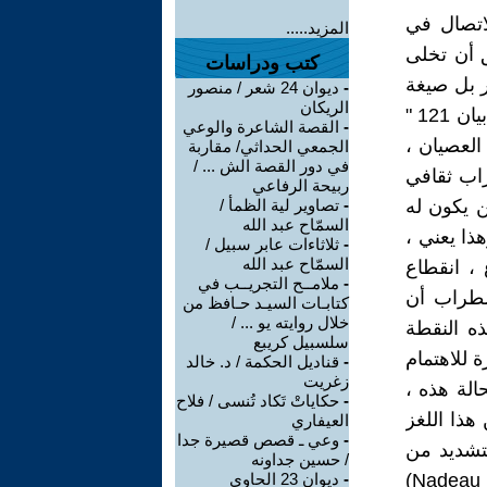
لاتصال في
المزيد.....
سبق أن تخلى
كتب ودراسات
ر بل صيغة
-
ديوان 24 شعر / منصور
الريكان
التعبير عن هذا الالتزام ؛ فمن جهة الكتابة الجماعية لما سيتم تسميته بالـ" بيان 121 "
-
القصة الشاعرة والوعي
العصيان ،
الجمعي الحداثي/ مقاربة
في دور القصة الش ... /
راب ثقافي
ربيحة الرفاعي
 أن صرح لبلانشو بأن الانخراط في " بيان 121 " لن يكون له
-
تصاوير لية الظمأ /
السمّاح عبد الله
ذا يعني ،
-
ثلاثاءات عابر سبيل /
السمّاح عبد الله
 ، انقطاع
-
ملامــح التجريــب في
اضطراب أن
كتابـات السيـد حـافظ من
خلال روايته يو ... /
ه النقطة
سلسبيل كريبع
 للاهتمام
-
قناديل الحكمة / د. خالد
زغريت
الة هذه ،
-
حكاياتْ تَكاد تُنسى / فلاح
هذا اللغز
العيفاري
-
وعي ـ قصص قصيرة جدا
نتقال من زمن إلى زمن آخر " 4 . ( ص 180 ، التشديد من
/ حسين جداونه
عندي ) . إذا كان سارتر قد اقترح إعادة التفكير في الأزمنة الحديثة ونادو Nadeau)
-
ديوان 23 الحاوي