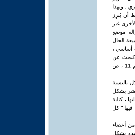
ي . وبهذا
أن يُبرِز
أخرى غير
اله موضع
يعة الحال
ه أساسي ،
 كبحث عن
شكلها الخاص . ) " ( " مذكرة حول سير الأحداث " ، [مجلة] سطور رقم 11 ، ص
ل بالنسبة
ينشر بشكل
ها ، كتابة
 فيها " كل
من أعضاء
بدو بشكل