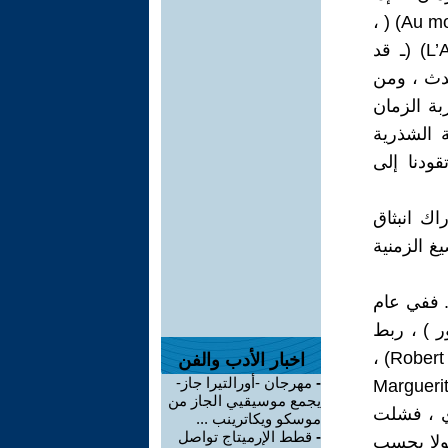
كان من جهة ، أن المحكيات ـ وخصوصا في اللحظة المناسبةAu moment voulu) ( ،
الرجل الأخير (Le Dernier Homme) والانتظار النسيان L’Attente l’oubli) (ـ قد
حدث ، ومن
بة الزمان
ة الشذرية
نشو Blanchot) (الشذرية تقودنا إلى
اك انبثاق
غ الزمنية
. ففي عام
 بإيزا Eze) (( كوت دازور ) ، ربط
صداقة مع ديونيس ماسكولو (Dionys Mascolo) ، روبير أنتيلم (Robert Antelme) ،
اخبار الأدب والفن
-
مهرجان -أورالتيرا جاز-
يه دي فوريه (Louis-René des Forets) ومارغريث دورا Marguerite
يجمع موسيقيي الجاز من
ر ، وفي 13 من شهر ماي ، فشلت
موسكو ويكاترينب ...
-
قطط الإرميتاج تواصل
مولا بحسب