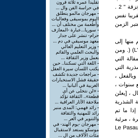
تقليدا عمره ثلاثة قرون
عبارات بلانشو ، هذه المرة ، ليس بواسطة المقاومة ، بل بواسطة المرتزقة " 2 .
في حراسة الفن وال ...
-
مهرجان مالمو ينطلق
قريبا نفس
اليوم بموسيقى وفعاليات
) (قبل الحرب ؛ يعتبر الزمن
وأطعمة من مختلف أن ...
-
سوريا...عبارة -المعازف
حرام- تنشر على جدار
منها إلى
معهد موسيقي في دم ...
-
وزير التعليم العالي
[كتاب] الصداقة L’Amitié) (، إلى [كتاب] الحوار اللانهائي L’Entretien Infini) (. ومن
والبحث العلمي والقائم
بعمل وزير الثقافة ...
قالة التي
-
اللغة التي تسكننا.. حين
ذرية التي
يكتب اللسان سيرة العقل
-
مراجعات جديدة تكشف
وبالفعل ،
حقيقة فشل الاستخبارات
ا سيصبح بعد أربع سنوات ،
الغربية في ألبانيا ...
-
«لن نتخلى عن أي
ل ، [يعلن
قطعة».. الثقافة تؤكد
ة الشذرية
ملاحقة الآثار العراقية ...
-
رائد فهمي: المدى منبر
إذا ما تم
رائد للمهنية والثقافة
 فعل مباشرة ، مرئية
والتنوير في العر ...
-
مهرجان -يوم الهند- في
ته النقدية سواء الأدبية منها أو السياسية ، ينبغي انتظار [كتاب] Le Pasau-
موسكو يستعد لاستقبال
مئات الآلاف من ال ...