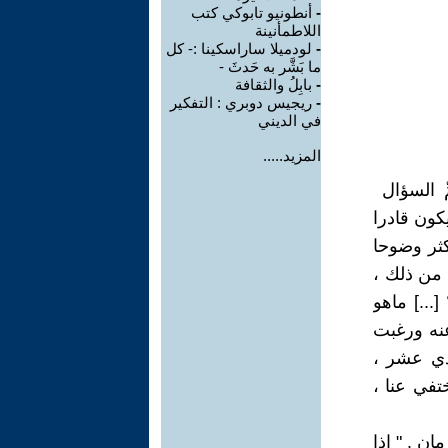
-
أنطونيو تابوكي كتب
اللاطمأنينة
-
لودميلا ساراسكينا :- كل
ما بَشَّر به حَدثَ -
-
بابِلُ والثقافة
-
ريجيس دوبري : التفكير
في الديني
المزيد.....
افات بضمِّ السؤال
كون قادرا
ثر وضوحا
 من ذلك ،
...] ماهو
عنه ورغبت
دي عشر ،
ختفي عنا ،
ان . " إذا