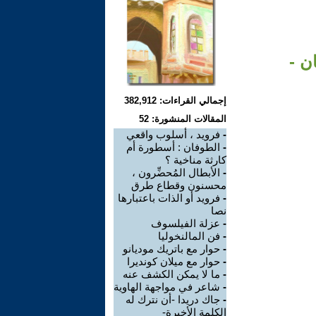
ن -
إجمالي القراءات: 382,912
المقالات المنشورة: 52
-
فرويد ، أسلوب واقعي
-
الطوفان : أسطورة أم
كارثة مناخية ؟
-
الأبطال المُحضِّرون ،
محسنون وقطاع طرق
-
فرويد أو الذات باعتبارها
نصا
-
عزلة الفيلسوف
-
فن المالنخوليا
-
حوار مع باتريك موديانو
-
حوار مع ميلان كونديرا
-
ما لا يمكن الكشف عنه
-
شاعر في مواجهة الهاوية
-
جاك دريدا -أن نترك له
الكلمة الأخيرة-