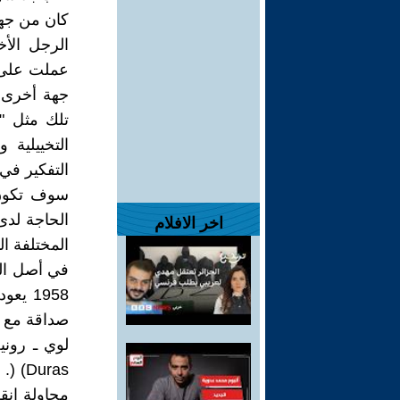
عملت على ت
جهة أخرى ف
تلك مثل " 
التفكير في ا
سوف تكون ق
الحاجة لدى
اخر الافلام
المختلفة ال
في أصل الك
محاولة انق