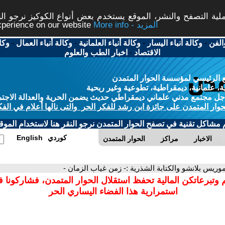
ة التصفح والنشر، الموقع يستخدم بعض أنواع الكوكيز نرجو النق
More info - المزيد
experience on our website
الفن
-
وكالة أنباء اليسار
-
وكالة أنباء العلمانية
-
وكالة أنباء العمال
-
وكا
الاقتصاد
-
اخبار الطب والعلوم
 الرئيسي لمؤسسة الحوار المتمدن
، علمانية، ديمقراطية، تطوعية وغير ربحية
ل مجتمع مدني علماني ديمقراطي حديث يضمن الحرية والعدالة الاجتم
حوار المتمدن على جائزة ابن رشد للفكر الحر والتى نالها أعلام في الفك
م مشاكل تقنية في تصفح الحوار المتمدن نرجو النقر هنا لاستخدام الموقع
كوردي
English
الاخبار
مراكز
الحوار المتمدن
موريس بلانشو والكتابة الشذرية :- زمن غياب الزمان -
 وتبرعاتكن المالية تحفظ استقلال الحوار المتمدن، فشاركونا 
استمرارية هذا الفضاء اليساري الحر