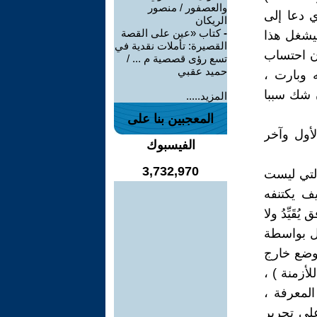
والعصفور / منصور
ي دعا إلى
الريكان
-
كتاب «عين على القصة
سيشغل هذا
القصيرة: تأملات نقدية في
ر نفسه لذلك دون احتساب
تسع رؤى قصصية م ... /
حميد عقبي
 وبارت ،
 شك سببا
المزيد.....
المعجبين بنا على
أول وآخر
الفيسبوك
3,732,970
ع من الشذرات : 1 ) الشذرة التي ليست
َمِيُّ ، عنيف يكتنفه
َيِّدُ ولا
تمل بواسطة
 أدب شذرة يتموضع خارج
أزمنة ) ،
المعرفة ،
على تحرير