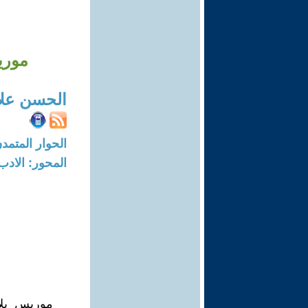
موري
الحسن علا
الحوار المتمدن-العدد: 5376 - 16
المحور: الادب
موريس بلان