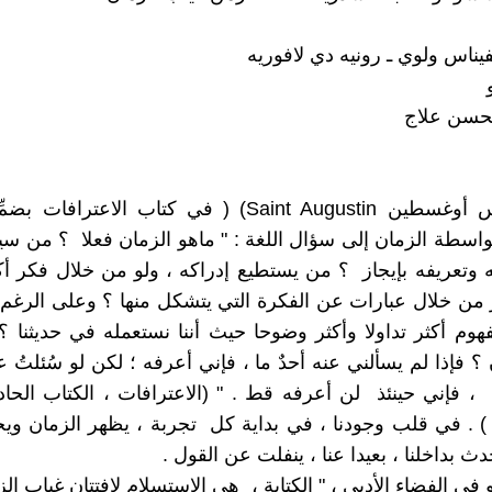
يناس ولوي ـ رونيه دي لافوريه
لحسن علاج
قام القديس أوغسطين Saint Augustin) ( في كتاب الاعتر
اسطة الزمان إلى سؤال اللغة : " ماهو الزمان فعلا ؟ من سي
تعريفه بإيجاز ؟ من يستطيع إدراكه ، ولو من خلال فكر أك
ير من خلال عبارات عن الفكرة التي يتشكل منها ؟ وعلى الرغم
وم أكثر تداولا وأكثر وضوحا حيث أننا نستعمله في حديثنا ؟ [
؟ فإذا لم يسألني عنه أحدٌ ما ، فإني أعرفه ؛ لكن لو سُئلتُ 
 فإني حينئذ لن أعرفه قط . " (الاعترافات ، الكتاب الحا
لفصل 14 ) . في قلب وجودنا ، في بداية كل تجربة ، يظهر الزمان وي
 بداخلنا ، بعيدا عنا ، ينفلت عن القول .
في الفضاء الأدبي ، " الكتابة ، هي الاستسلام لافتتان غياب الزم