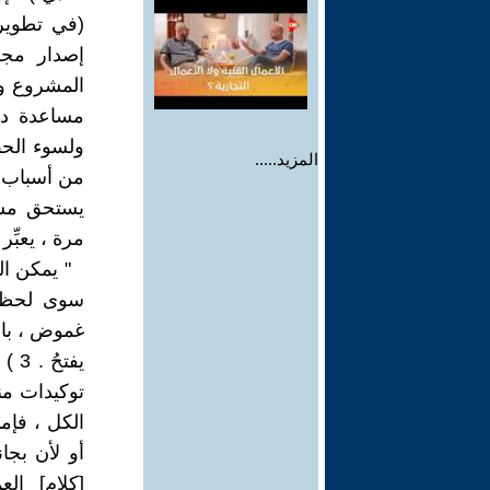
(في تطوير 
إصدار مجلة
مساعدة دي
ولسوء الح
المزيد.....
من أسباب 
يستحق مشر
مرة ، يعبِّ
غموض ، باعت
يفت
الكل ، فإم
أو لأن بجا
[كلام] الع