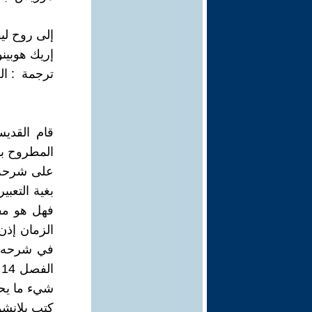
إلى روح ليف
إريك هوبينو
ترجمة : ا
المطروح بو
على شرحه و
بغية التعب
فهل هو مفه
الزمان إذن 
في شرحه ،
ا
شيء ما يحدث
كتب بلانشو 