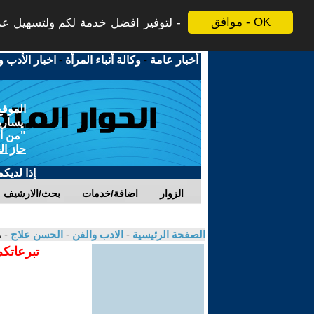
موافق - OK
لتوفير افضل خدمة لكم ولتسهيل عملي
أخبار عامة
-
وكالة أنباء المرأة
-
اخبار الأدب و
الموقع
يسارية
"من أج
حاز ال
إذا لديك
الزوار
اضافة/خدمات
بحث/الارشيف
الصفحة الرئيسية
-
الادب والفن
-
الحسن علاج
- 
تبرعاتكم