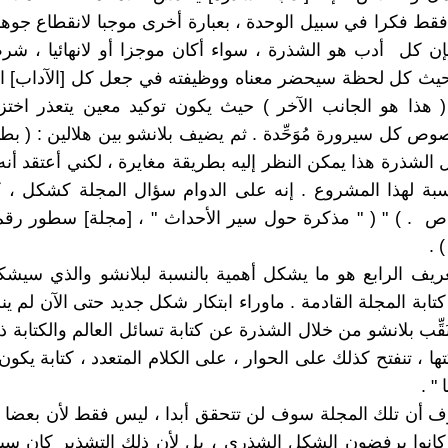
قط فكرا في سبيل الوحدة ، بعبارة أخرى موجبا لانقطاع جوهر
إن كل أدب هو الشذرة ، سواء أكان موجزا أو لانهائيا ، شرط 
حيث كل لحظة سيحضر معناه ووظيفته في جعل كل [الآداب] ال
 هذا هو الجانب الآخر ) حيث يكون توكيد معين يتعذر اختز
ص كل سيرورة مُوَحِّدة . ثم يضيف بلانشو بين هلالين : ( بطب
 الشذرة هذا يمكن النظر إليه بطريقة مغايرة ، لكني أعتقد أن
نسبة لهذا المشروع . إنه على الدوام سؤال المجلة كشكل ،
عريف الرابع هو ما يشكل أهمية بالنسبة لبلانشو والذي سيشك
كتابة المجلة القادمة . ماوراء ابتكار شكل جديد حتى الآن لم 
َقِّب بلانشو من خلال الشذرة عن كتابة تسائل العالم والكتابة ذات
ا ، تنفتح كذلك على الحوار ، على الكلام المتعدد ، كتابة يكون
" .
ف أن تلك المجلة سوف لن تتحقق أبدا ، ليس فقط لأن بعضا 
كانوا يرفضون الشكل الشذري ، بل لأن ذلك التشذير كان سي