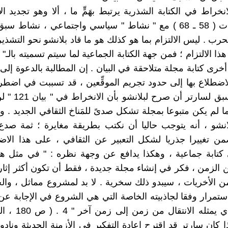
نخراط في الكتابة الشذرية يرتبط بهَمٍّ ما ، ألا وهو تجديد ا
عشر سنوات ( 58 ـ 68 ) مع " نشاط " سياسي واجتماعي ، نشاط 
حرب . ليس الالتزام بما هو كذلك هو ما قاد بلانشو نحو التشذي
رى كتابة مجلة متلاحقة في البيان . إن المطالبة بالدعوة إلى 
لاضطلاع بها إلى حدود تجريم الموقِّعين ، قد تسببت في اضط
كبير. لقد سبق لسارتر
 لم يكن متبوعا بمجلة تشكل صدىً للمَناخ الثقافي الجديد . وه
لانشو ، أنه يتوجب حاليا أن نكتب بطريقة مغايرة ؛ ثمة صدع
ضمن تغييرا جذريا لشكل التعبير عن الثقافي ، على هذا ال
كتابة جماعية ، وهكذا يدافع عن وجهة نظره : " في مثل هذ
الزمن ، فكر في إنشاء مجلة جديدة ، فقط أن تكون أكثر إثارة
 الأخريات ، سيبدو ذلك سخرية . لا بد لمشروع مماثل ، والح
ستمرار وفقا لجاذبيته الخاصة التي هي الشروع في الإجابة عن 
الخطير الذي يمثله الا