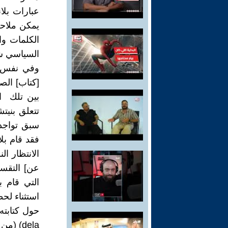
يمكن ملاحظ
السياسي شأ
وفي نفس ا
بين تلك ال
تتعلق بنيت
سبق تواجده
الانتظار ا
عن] التقسي
التي قام ب
dela) (من أجل أن تتشابك الصيغتان الكتابيتان .