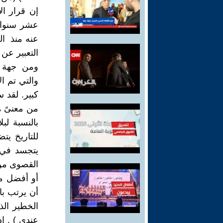
إن قرار الا
عنه منذ ال
ومن جهة أخ
والتي تم ا
من معنىً ما
بالنسبة لب
للتاريخ يت
يتجسد في 
القصوى من 
أو أفضل من
أن يرتب با