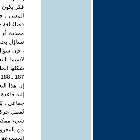
فكر يكون ف
المعنى ، ف
فضاءَ لغة 
محددة أو (
تساؤل بخصو
، فإن سؤال
لاسيما بال
187 ـ 188 ) .
إن هذا الت
إليه قاعدة 
جماعي ، يُن
تُعطل حركته
شيء ممكنا 
من المعرو
المجموعة 