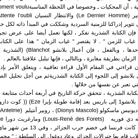
ثوير إدراكنا للزمنية السردية وشككت في المبدأ ذاته لكل 
إن الكتابة الشذرية تفكر ، لكنها تعمل أيضا على عرض تجر
غياب للزمن " . لا يقتصر " غياب الزمان " هذا على الكتاب
التخييلية وحدها ، وبالفعل ، فإن أعمال بلا
لزمان بطريقة مغايرة ، وبالتالي ، فإنها تبلبل علاقتنا بالعالم .
راءتي في المقام الأول قراءة تعاقبية ، ويتعلق الأمر بإدر
 بلانشو إلى اللجوء إلى الكتابة الشذريةثم من أجل تحليل الصي
تي تعبر عن نفسها من خلالها .
تابة الشذرية ، تتحقق حركة التاريخ في أربعة أحداث متتابعة 
1958 يعود بلانشو1 إلى باريس بعد إقامة طويلة
لوي ـ رون
Duras) (. كانت فرنسا في خضم حرب الجزائ
لاب قام بها جنرالات الجزائر وعاد دوغول إلى السلطة : " مح