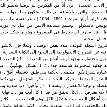
الآداب الجديدة ، فإن أيّاً من الفكرتين لم ترضيا بلانشو الذ
 جديدة ، والتي ، بالإضافة إلى ذلك ، ستكون مجلة دولية . 
المشروع وقته قرابة أربع سنوات ( 1961 ـ 1964 ) ، نذ
ونيس ماسكولو ، وستتم مساندة الاثنين من قبل دي فوريه
ظ ، فإن سارتر لن ينخرط في المشروع ، وهو ما شكل بدون
فشل المجلة .
وع المجلة التوقف عنده بعض الوقت ، وفعلا فإن بلانشو ل
ر فيه عن الضرورة الإيديولوجية إلى اللجوء إلى الكتابة الشذرية :
" يمكن القول باختصار ، بوجود أربعة أنوا
سوى لحظة جدلية لمجموعة شاسعة جدا . 2 ) الشكل الحِك
باره شذرة يكون مكتملا . الحكمة هي طبق الاشتقاق أُفُقٌ ، أفق يُق
حُ . 3 ) الشذرة المرتبطة بحركية البحث ، بالفكر المترَحِّلِ الذي يك
توكيدات منفصلة وموجبا للانفصال ( نيتشه ) . 4 ) وأخيرا
ا لأنه يفترض أن الكل تحقق من قبل ( كل أدب هو أدب نهاية لل
نب أشكال اللغة حيث يتشكل الكل ويتم التخاطب به ، كلام 
مل والخلاص ، إنه [أدب الشذرة] يحدس كلاما مختلفا عاملا 