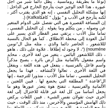
(نوعا ما بطريقة رومانسية . يظل دائما شبر من أجل
عبوره ، هذا الحد الوجيز حيث يتأرجح الخارج في الداخل :
إنها مشكلة التحليل النفسي ، إنه هو الذي يقترب أكثر ،
لكنه يتأرجح في الأدب و " يؤول " كافكاKafka) (.
إن المسافة القصيرة هي التي تفصل على الدوام المتغير
عن وصوله ، من يتكلم وما يقوله . إن التحليل النفسي ،
تماما مثل الأدب ، يرتقي ممر القطار الذي يسير على
أمل العودة إلى محطة الانطلاق . كما هو الحال بالنسبة
لللاشعور ، الحاضر دائما والذي ، مثله مثل ال"نومن
nouméne) ("، لا وجود له إطلاقا . علاوة على ذلك ، هاهو
، ذلك الللاشعور البائس ، يتغير من لغة لأخرى ، محايد
واسم مفعول بالألمانية مثل أرض بائرة ، يصبح مذكراً
واسم فاعل بالفرنسية ، ينفعل في هذه اللغة ، ويفعَل
في اللغة الأخرى . تعالوا لاكتشافه . فهذا ما يجعل
التحليل النفسي ، تماما مثل الأدب ، منذورا للترجمة ، إنها
ال"قاعدة " المطلقة التي يخضع لها . فبين اللغتين ،
الألمانية والفرنسية ، تنفتح هوة يتعذر عبورها وهو ما
يجعل أساسا من كل لغة غير قابلة للاختزال إلى لغة
أخرى حيث تقولان نفس الشيء . فبين اللغات يركض
ذلك الهامش المؤسس والأخرس ، منذ ذلك الوقت ، حيث
تتأرجح الواحدة في الأخرى دون أن تتمكن من اللحاق بها