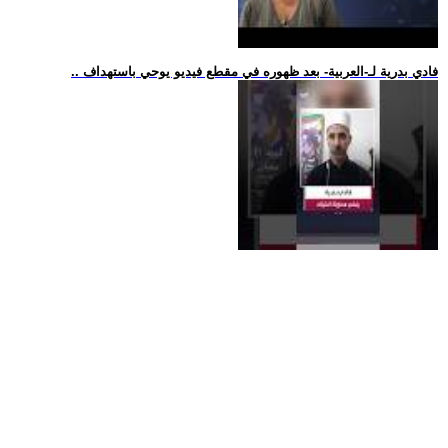
.. فادي بدرية لـ-العربية- بعد ظهوره في مقطع فيديو يوحي باستهداف