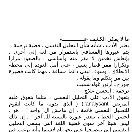
ما لا يمكن الكشف عنــــــــــــــه
يعتبر الأدب ، شأنه شأن التحليل النفسي ، قضية ترجمة .
يتم عبورها [المسافة] باستمرار من لغة إلى أخرى ،
بإنعاش تخمين لا مفر منه وأساسي ، بالصعود مرارا
وتكرارا ممر قطار يسير ، على أمل العودة إلى محطة
الانطلاق . وسوف تبقى دائما مسافة ، مهما كانت قصيرة
بين من يتكلم وما يقوله .
جورج ـ أرثور غولدشميت
ترجمة : الحسن علاج
يتفوق الأدب على التحليل النفسي ، مثلما يتفوق عليه
المريض l’analysant) ( الذي بدونه ما كانت لتقوم
للتحليل النفسي قائمة . إن هامش ال" واحد " ، هو ،
لحسن الحظ ، يتعذر عبوره بالنسبة لل"آخر " . إن ذلك
ليس شيئا آخر سوى قضية اللغة التي يسعى التحليل
النفسي إلى توضيحها على نحو تام لاسيما وأنه يرغب في