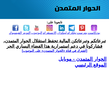
تابعونا على:
بودكاست
بنترست
تيلكرام
لينكدإن
الانستغرام
اليوتيوب
التويتر
الفيسبوك
تبرعاتكم وتبرعاتكن المالية تحفظ استقلال الحوار المتمدن،
فشاركونا في دعم استمرارية هذا الفضاء اليساري الحر
[اشترك في قناة ‫«الحوار المتمدن» على اليوتيوب]
الحوار المتمدن - موبايل
الموقع الرئيسي