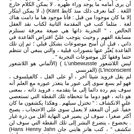
أن يرى أمامه ما يوجد وراء ظهره . لا يمكن الكلام خارج
اللغة . كما نعرف ذلك منذ كانط Kant) (، لا يمكن ابتكار
إلا ما كان موجودا من قبل : فأنا موجود هنا ما دامت هناك
لغة . مثلما كتب في المقدمة الثانية لكتاب نقد العقل
الخالص ، " التجربة ذاتها هي صيغة معرفة تستلزم
مسابقة الفهم ، وحيث يتوجب عليَّ افتراض القاعدة في
ذاتي ، قبل أن أُمنح موضوعات بشكل قبلي ؛ ثم إن تلك
القاعدة يُعبَّر عنها بتصورات قبلية ، والتي ينبغي أن تنتظم
حتما وفقها كل موضوعات التجربة " .
ليس اللاشعور L’unbewusste ) (الألماني هو اللاشعور
L’inconscient) (الفرنسي
لم يقل فرويد شيئا آخر ، أو على القل ، كالفيلسوف ،
فهو لم يسع سوى إلى عبور ما يتعذر عبوره مع العلم أنه
سوف يتم رده دائما إلى ما يتقدمه ، فرويد ذاته ، بمعنى
هو ذاته ، فهو دوما ما تتخطاه تلك النقطة التي تستعصي
على الانكشاف : " تختزل سبلهم . وهكذا يكشفون ما كان
خفياًّ. غير أن المعقد لا يعمل سوى على الاحتجاب ، يصبح
أكثر صغرا ، سوف لن يصير في النهاية أقل من ذرة غبار
. بخضوع ، يتضرع البشر إلى تلك النقطة التي سوف لن
تنكشف " ، كتب هانز هايني جان Hans Henny Jahn)