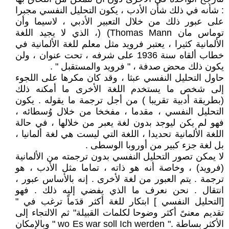
: شأنه في ذلك شأن الأدب ، يكون التحليل النفسي مجبرا
على عبور ذلك من خلال التعبير الأدبي ، لاسيما وأن
توماس مان Thomas Mann) (، الذي لا يجيد اللغة
الألمانية كثيرا ، يعتبر فرويد مثل معلم للغة الألمانية في
خطاب ألقاه سنة 1936 على شرفه ، تحت عنوان ، ولن
يكون ذلك محض صدفة ، " فرويد والمستقبل " .
حاول التحليل النفسي عبثا ، وقد كان مكرها على اللجوء
إلى شخص ما يستخدم اللغة الأخرى ما أمكنه ذلك
(بطريقة أدبية تقريبا ) من أجل ترجمة ما يقوله . يكون
التحليل النفسي ، مقدما ، مفخخا من خلال وُسطائه ،
فهو لم يكن ليوجد بدون لغة يعبر من خلالها ، في حالة
اللغة الألمانية تحديدا ، اللغة التي ليست هي لغة ألمانيا ،
بل لغة جزء كبير من أوروبا الوسطى .
لا يمكن تصور التحليل النفسي بدون ترجمته من الألمانية
(فرويد) ، وخاصة أنه هو ذاته ، تماما مثل الأدب ، هو
ترجمة . يتم العبور من لغة لأخرى . إنه بالأساس عبور ،
انتقال . نحن نعرف ما الذي يفضي إليه ذلك . فهو
[التحليل النفسي ] ابتكار للغة أكثر قدَماً ترغب في "
تقديم معنىً أكثر وضوحا لكلمات القبيلة" ثم الالتجاء إلى
الأكثر بساطة ." wo Es war soll Ich werden " وبالإمكان