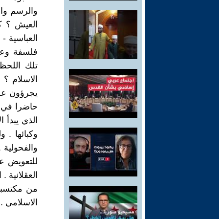
والرسم وال
العيش ؟ كي
العباسية - 
فلسفة وعل
تلك اللحظ
الاسلام ؟ 
يجرؤون عل
حاضرا في ا
الذي يبدأ 
وكبائها . و
والفحولية 
للتعويض عن
العقلانية .
من مكتسبات
الاسلامي .