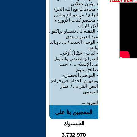
الحوار المتمدن
/ مؤمن عقلاني
-
محادثات مع الله الجزء
الرابع / نيل دونالد والش
-
مختصر كتاب الأرواح /
آلان كاردك
-
الفقيه لي نتسناو براكتو /
عبد العزيز سعدي
-
الوحي الجديد / يل دونالد
والش
-
كتاب : حَمَّالُ أَوْجُهٍ..
الصراع الطبقي والتأويل
في الإسلام ... / احمد
صالح سلوم
-
التواصل الحضاري
ومفهوم الحداثة في قراءة
النص القراني / عمار
التميمي
المزيد.....
المعجبين بنا على
الفيسبوك
3,732,970