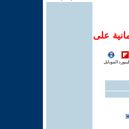
انية على
يبورد
الموبايل