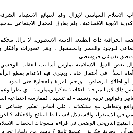
 الاسلام السياسي لايزال وفيا لطبائع الاستبداد الشرقي 
كورية الابوية الاقطاعية . ولم يفارق المخيال الاجتماعي للذهني
نية الخرافية ذات الطبيعة الدينية الاسطورية لا تزال تتح
جماعي للوجود والعصر والمستقبل . وهي تصورات وأفكار 
 منطق تفتيشي قروسطي .
ال بعض الدول الاسلامية تمارس أساليب العقاب الوحش
مام الملأ . في أحتفال عام . ويجري فيه الاعدام بقطع الر
ق أو اطلاق الرصاص . ورجم المرأة بالحجارة حتى الموت . 
يس ذلك لان المنهجية العقلانية -فكرا وممارسة . أي نظرا وعملا
ايير وقوانيين تربية وتعليما - لم تتسيد . كممارسة اجتماعية اسل
لواقع وتتعاطى مع مشكلاته . على أساس تفكير اجتماعي ع
مي في الاستقراء والاستدلال لاستنبا ط النتائج والاحكام ؟ لكن
المنهج التاريخي الوضعي في قراءة مسوغات الخطاب الاسلام
 القرآن . بحرية فكرية - علمية تامة ؟ بأسم من ولماذا تحرم