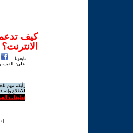
كيف تدعم-
الانترنت؟
تابعونا
على:
الفيسب
رأيكم مهم للج
للاطلاع وإضافة
تعليقات الف
|
ن