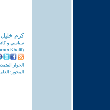
ا
كرم خليل
سياسي و كات
(Karam Khalil)
الحوار المتمدن-العدد: 5368 - 16
المحور: العلما