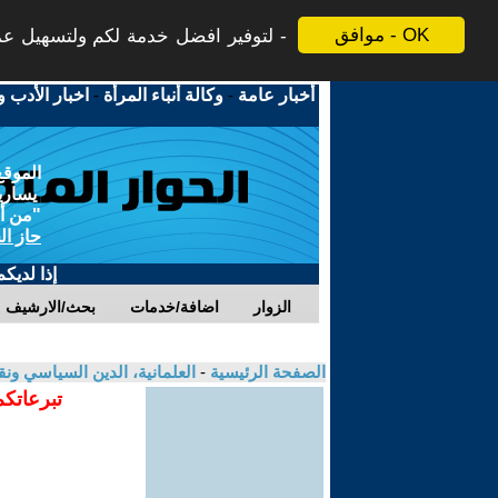
موافق - OK
لتوفير افضل خدمة لكم ولتسهيل عملي
أخبار عامة
-
وكالة أنباء المرأة
-
اخبار الأدب و
الموقع
يسارية
"من أج
حاز ال
إذا لديك
الزوار
اضافة/خدمات
بحث/الارشيف
الصفحة الرئيسية
-
العلمانية، الدين السياسي ونق
تبرعاتكم