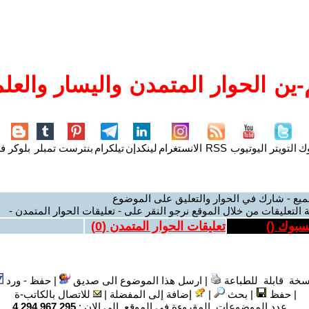
ين الحوار المتمدن واليسار والعلم
وك
التويتر
اليوتيوب
RSS
الانستغرام
لينكدإن
تيلكرام
بنترست
تمبلر
بلوكر
فل
ميع - شارك في الحوار والتعليق على الموضوع
 التعليقات من خلال الموقع نرجو النقر على - تعليقات الحوار المتمدن -
يسبوك (
)
تعليقات الحوار المتمدن (
0
)
سخة قابلة للطباعة
|
ارسل هذا الموضوع الى صديق
|
حفظ - ورد
|
حفظ
|
بحث
|
إضافة إلى المفضلة
|
للاتصال بالكاتب-ة
عدد الموضوعات المقروءة في الموقع الى الان :
4,294,967,295