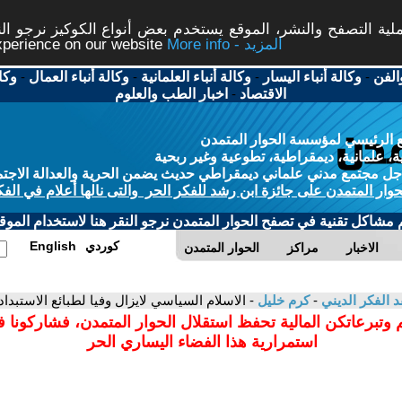
ة التصفح والنشر، الموقع يستخدم بعض أنواع الكوكيز نرجو النق
More info - المزيد
experience on our website
الفن
-
وكالة أنباء اليسار
-
وكالة أنباء العلمانية
-
وكالة أنباء العمال
-
وكا
الاقتصاد
-
اخبار الطب والعلوم
 الرئيسي لمؤسسة الحوار المتمدن
، علمانية، ديمقراطية، تطوعية وغير ربحية
ل مجتمع مدني علماني ديمقراطي حديث يضمن الحرية والعدالة الاجتم
حوار المتمدن على جائزة ابن رشد للفكر الحر والتى نالها أعلام في الفك
م مشاكل تقنية في تصفح الحوار المتمدن نرجو النقر هنا لاستخدام الموقع
كوردي
English
الاخبار
مراكز
الحوار المتمدن
د الفكر الديني
-
كرم خليل
- الاسلام السياسي لايزال وفيا لطبائع الاستبداد 
 وتبرعاتكن المالية تحفظ استقلال الحوار المتمدن، فشاركونا 
استمرارية هذا الفضاء اليساري الحر