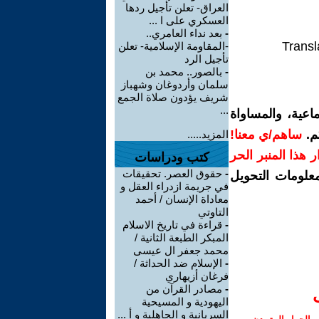
العراق- تعلن تأجيل ردها
العسكري على ا ...
-
بعد نداء العامري..
Transl
-المقاومة الإسلامية- تعلن
تأجيل الرد
-
بالصور.. محمد بن
سلمان وأردوغان وشهباز
شريف يؤدون صلاة الجمع
...
اعية، والمساواة
م.
ساهم/ي معنا!
المزيد.....
رار هذا المنبر الحر
كتب ودراسات
-
حقوق العصر. تحقيقات
معلومات التحويل
في جريمة ازدراء العقل و
معاداة الإنسان / أحمد
التاوتي
-
قراءة في تاريخ الاسلام
المبكر الطبعة الثانية /
محمد جعفر ال عيسى
-
الإسلام ضد الحداثة /
فرغان أزيهاري
-
مصادر القرآن من
اليهودية و المسيحية
السريانية و الجاهلية و أ ...