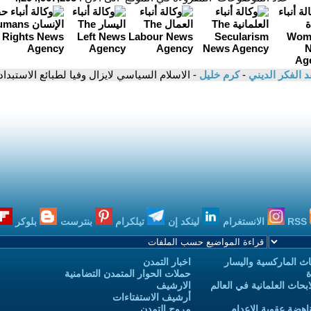
د الفكر الديني
-
كرم خليل
- الاسلام السياسي لايزال وفيا لطبائع الاستبداد 
RSS
الانستغرام
لينكد إن
تيلكرام
بنترست
بلوكر
ث الماركسية واليسار
اخبار التمدن
ة
حملات الحوار المتمدن التضامنية
حاث العلمانية في العالم
الارشيف
أرشيف الاستفتاءات
اهضة عقوبة الاعدام
مروج التمدن