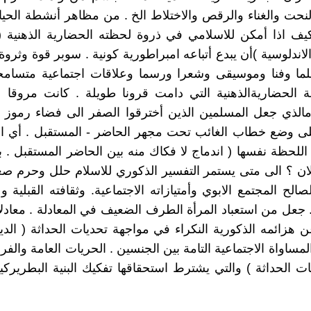
نحت والغناء والرقص والاختلاط الخ . من مظاهر أنشطة الحي
ف اذا أمكن للاسلامي في ذروة لحظته الحضارية الذهنية ( 
الاندلوسية )أن يبدع أتباعه امبراطورية كونية . سوبر قوة وثرو
ما وفنا وموسيقى وشعرا ورسما وعلاقات اجتماعية متسامح
ة الحضاريةالذهنية التي دامت قرونا طويلة . كانت مروقا 
مالذي جعل المسلمين الذين أخترقوا الصفر الى فضاء رموز ال
ى وضع خطاب الغائب تحت مجهر الحاضر - المستقبل . أي ال
للحظة نفسها ( اندماج لا فكاك منه بين الحاضر المستقبل . ب
الان ؟ الى متى يستمر التفسير الذكوري للاسلام حلل وحرم صغا
لصالح المجتمع الابوي وأمتيازاته الاجتماعية. وثقافته القبلية
. جعل من استعباد المرأة الطرف الضعيف في المعادلة . معادل
 هزائمه الذكورية النكراء في مواجهة تحديات الحداثة ( الدي
 المساواة الاجتماعية التامة بين الجنسين . الحريات العامة والفر
 الحداثة ) والتي يشترط استحقاقها تفكيك البنية البطريركي