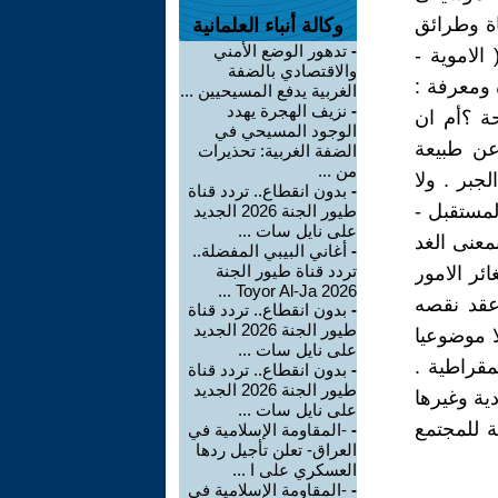
اة وطرائق
وكالة أنباء العلمانية
-
تدهور الوضع الأمني
الاموية -
والاقتصادي بالضفة
ة ومعرفة :
الغربية يدفع المسيحيين ...
-
نزيف الهجرة يهدد
ة ؟أم ان
الوجود المسيحي في
عن طبيعة
الضفة الغربية: تحذيرات
من ...
جبر . ولا
-
بدون انقطاع.. تردد قناة
مستقبل -
طيور الجنة 2026 الجديد
على نايل سات ...
معنى الغد
-
أغاني البيبي المفضلة..
تردد قناة طيور الجنة
ئر الامور
2026 Toyor Al-Ja ...
 وعقد نقصه
-
بدون انقطاع.. تردد قناة
طيور الجنة 2026 الجديد
ا موضوعيا
على نايل سات ...
مقراطية .
-
بدون انقطاع.. تردد قناة
طيور الجنة 2026 الجديد
دية وغيرها
على نايل سات ...
ة للمجتمع
-
-المقاومة الإسلامية في
العراق- تعلن تأجيل ردها
العسكري على ا ...
-
-المقاومة الإسلامية في