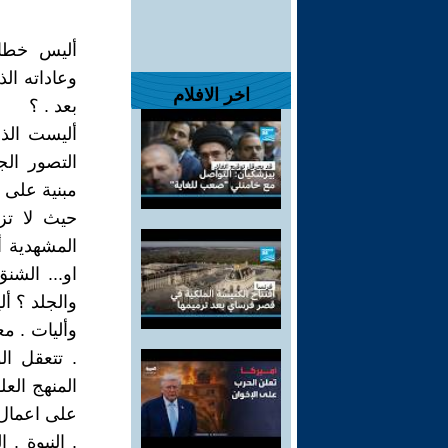
أليس خطاب
وعاداته الذ
اخر الافلام
بعد . ؟
أليست الذه
التصور ال
مبنية على
حيث لا تز
المشهدية أ
او... الشن
والجلد ؟ أل
وأليات . مع
. تتعقل ا
المنهج العل
على اعمال 
. النبوة .