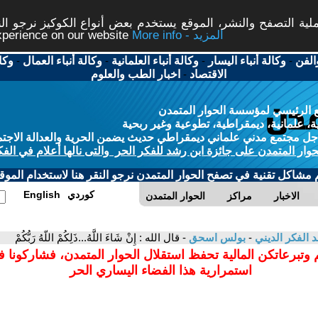
ة التصفح والنشر، الموقع يستخدم بعض أنواع الكوكيز نرجو النق
More info - المزيد
experience on our website
الفن
-
وكالة أنباء اليسار
-
وكالة أنباء العلمانية
-
وكالة أنباء العمال
-
وكا
الاقتصاد
-
اخبار الطب والعلوم
 الرئيسي لمؤسسة الحوار المتمدن
، علمانية، ديمقراطية، تطوعية وغير ربحية
ل مجتمع مدني علماني ديمقراطي حديث يضمن الحرية والعدالة الاجتم
حوار المتمدن على جائزة ابن رشد للفكر الحر والتى نالها أعلام في الفك
م مشاكل تقنية في تصفح الحوار المتمدن نرجو النقر هنا لاستخدام الموقع
كوردي
English
الاخبار
مراكز
الحوار المتمدن
د الفكر الديني
-
بولس اسحق
- قال الله : إِنْ شَاءَ اللَّهُ...ذَلِكُمْ اللّهُ رَبُّكُمْ
 وتبرعاتكن المالية تحفظ استقلال الحوار المتمدن، فشاركونا 
استمرارية هذا الفضاء اليساري الحر