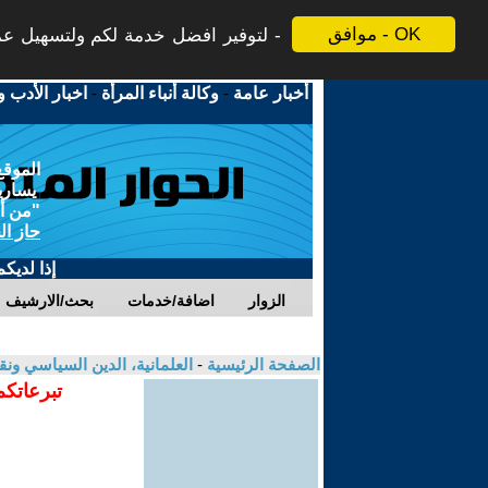
موافق - OK
لتوفير افضل خدمة لكم ولتسهيل عملي
أخبار عامة
-
وكالة أنباء المرأة
-
اخبار الأدب و
الموقع
يسارية
"من أج
حاز ال
إذا لديك
الزوار
اضافة/خدمات
بحث/الارشيف
الصفحة الرئيسية
-
العلمانية، الدين السياسي ونق
تبرعاتكم