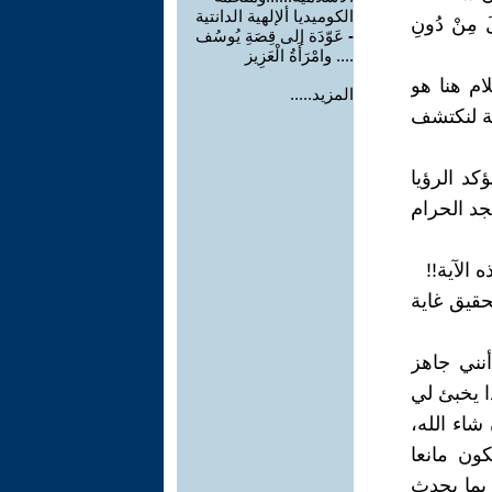
الكوميديا ألإلهية الدانتية
َلَ مِنْ دُونِ
-
عَوّدَة إلى قِصَةِ يُوسُف
.... وامْرَأَةُ الْعَزِيز
ام هنا هو
المزيد.....
ية لنكتشف
كد الرؤيا
جد الحرام
 الآية!!
حقيق غاية
نني جاهز
ا يخبئ لي
شاء الله،
ون مانعا
ربما يحدث