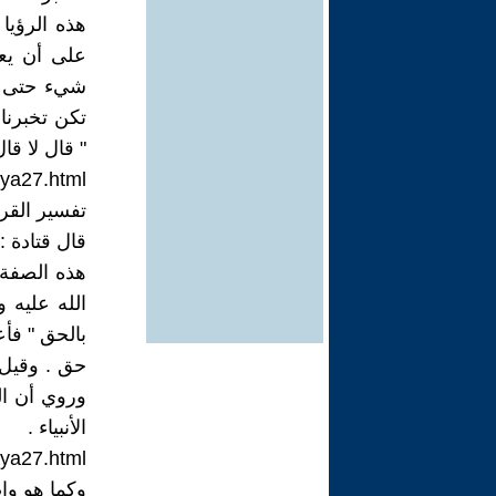
هذه الرؤيا
على أن يع
شيء حتى س
تكن تخبرنا 
" قال لا قا
aya27.html
تفسير القر
قال قتادة 
هذه الصفة 
الله عليه 
بالحق " فأ
حق . وقيل :
وروي أن الر
الأنبياء .
aya27.html