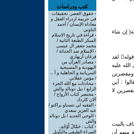
كتب ودراسات
-
حقوق العصر. تحقيقات
في جريمة ازدراء العقل و
معاداة الإنسان / أحمد
التاوتي
ة( إن شاء
-
قراءة في تاريخ الاسلام
المبكر الطبعة الثانية /
محمد جعفر ال عيسى
-
الإسلام ضد الحداثة /
24461 حدثنا يونس , قال : أخبرنا ابن وهب , قال : قال ابن زيد , في قوله لقد
فرغان أزيهاري
-
مصادر القرآن من
الله عليه
اليهودية و المسيحية
السريانية و الجاهلية و أ ...
 ومقصرين
/ مؤمن عقلاني
لوا : أين
-
محادثات مع الله الجزء
الرابع / نيل دونالد والش
مقصرين لا
-
مختصر كتاب الأرواح /
آلان كاردك
-
الفقيه لي نتسناو براكتو /
عبد العزيز سعدي
-
الوحي الجديد / يل دونالد
والش
اف بالبيت
-
كتاب : حَمَّالُ أَوْجُهٍ..
ة منهم أن
الصراع الطبقي والتأويل