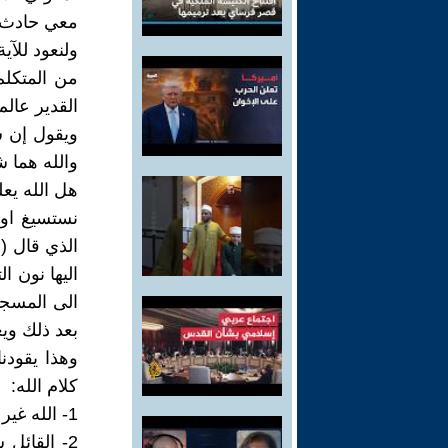
معي حادث م
ولنعود للآي
من المتكلم
القدير عالم
ويقول إن ش
والله هما 
هل الله يعل
نستسيغ او ن
الذي قال (
اليها نون ا
الى المسجد 
بعد ذلك ويع
وهذا يقودن
كلام الله:
1- الله غير متأكد من علمه ومتشكك لذلك قال إن شاء الله .
2- القائل