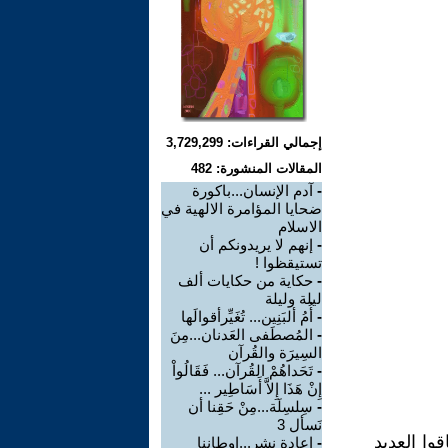
إجمالي القراءات: 3,729,299
المقالات المنشورة: 482
-
آدم الإنسان...باكورة
ضحايا المؤامرة الالهية في
الاسلام
-
إنهم لا يريدونكم أن
تستيقظوا !
-
حكاية من حكايات ألف
ليلة وليلة
-
أُمُ ألبَنِين... تُغَيِّرأقوالَها
-
المُصطَفى العَدنان...مِنَ
السِيرَة والقُرآن
-
تَحَداهُمْ القُرآن... فَقَالُواْ
إِنْ هَذَا إِلاَّ أَسَاطِير ...
-
سِلسِلَة...مِنْ حَقِنا أن
نَسأل 3
وا العديد
-
اعادة نشر...اوطاننا