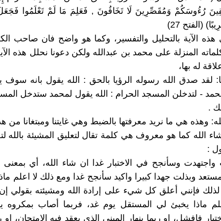
ِقِينَ رُءُوسَكُمْ وَمُقَصِّرِينَ لَا تَخَافُونَ , فَعَلِمَ مَا لَمْ تَعْلَمُوا فَجَع
رِيبًا) (الفتح 27)
 هذه الآية بالتحليل والتفسير، وكما هو واضح فان صاحب الكل
لماته المنزلة على محمد بن عبدالله ولكن دعونا نحلل هذه الآ
علاقة له بها،
: لقد صدق الله رسوله الرؤيا بالحق : الله يقول بانه سوف يؤ
محمد - لتدخلن المسجد الحرام : الله يقول لمحمد ستدخل المس
ك .
له: وهذه هي ما نريد معرفتها بالضبط وهي غايتنا ومبتغانا من هذه
اء الله كما هو معروف هي كلمة تقال لتعليق المشيئة بالله لت
ل :
اجتهدت وسأنجح في الاختبار غدا ان شاء الله، أي بمعنى أ
ستعد وبذلت جهدا كبيرا واكيد سأنجح غدا ومع ذلك لا اعلم ماذ
لذلك فإنني أعلق كل شيء على إرادة الله ومشيئته بقولي إن 
علم ماذا يخبئ لي المستقل يوم غد، فربما أصاب بمكروه يك
تبار فافشل، او ربما ينهار المبنى الذي يعقد فيه الامتحان، او 