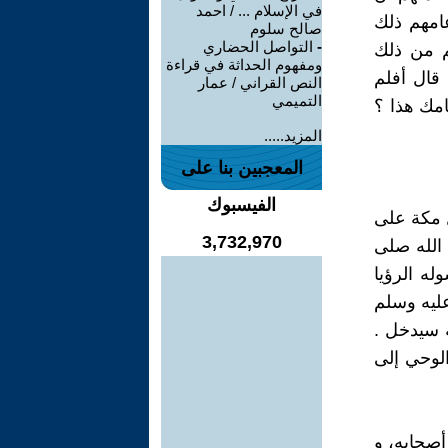
في الإسلام ... / احمد
عامهم ذلك
صالح سلوم
-
التواصل الحضاري
م من ذلك
ومفهوم الحداثة في قراءة
قال أفلم
النص القراني / عمار
التميمي
امك هذا ؟
المزيد.....
المعجبين بنا على
الفيسبوك
ل مكة على
3,732,970
 الله صلى
له الرؤيا
عليه وسلم
ه سيدخل .
الوحي إلى
ه كان سائرا لأداء العمرة سنة 7 هـ مع أصحابه، و