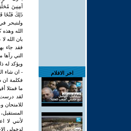
آمِنِينَ مُحَلّ
ذَلِكَ فَتْحًا قَ
ولنتبحر في
الله وهذه ك
بان الله لا 
فقد جاء بها
التي رآها 
ويؤكد له ذل
- ان شاء ال
اخر الافلام
فكلمة ان ش
ما فمثلا أقو
لقد درست و
للامتحان وم
المستقبل، 
لأنني لا ا
لدخولي الاخ