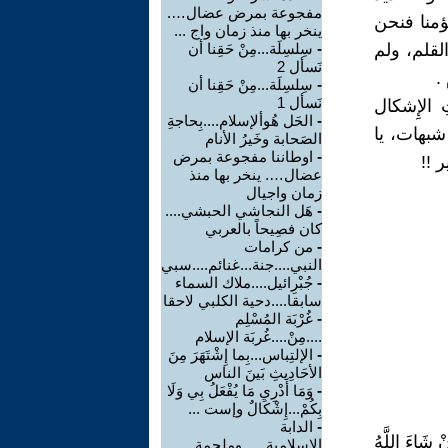
مفجوعة بمرض عضال….
ؤمنا فنحن
ينخر بها منذ زمان واج ...
القلم، ولم
-
سِلسِلَة...مِنْ حَقِنا أن
نَسأل 2
.
-
سِلسِلَة...مِنْ حَقِنا أن
نَسأل 1
الإِشكال
-
الحَل هُوألإسلام....بِحاجةِ
شبهات، يا
الصَحابة وخَيرُ الأنام
-
اوطاننا مفجوعة بمرض
 !!
عضال…. ينخر بها منذ
زمان واجيال
-
هَل النجاشي الحبشي....
كان فصِيحاً بالعربي
-
من كرامات
النبي....جنة...غنائم....سبي
-
جُبْرِائيل....ملاك السماء
سابقا....دحية الكلبي لاحقا
-
غُرْبَة المُسْلِم
....مِنْ....غُربَة الإسلام
-
الإلتِباس...بِما إِشْتَهَرَ مِنَ
الأحَادِيثِ بَينَ الناس
-
وَمَا أَدْرِي مَا يُفْعَلُ بِي وَلَا
بِكُمْ...إِشْكَالٌ وإست ...
-
الدابة
ْ شَاءَ اللَّهُ
الاسلامية......وملحمة