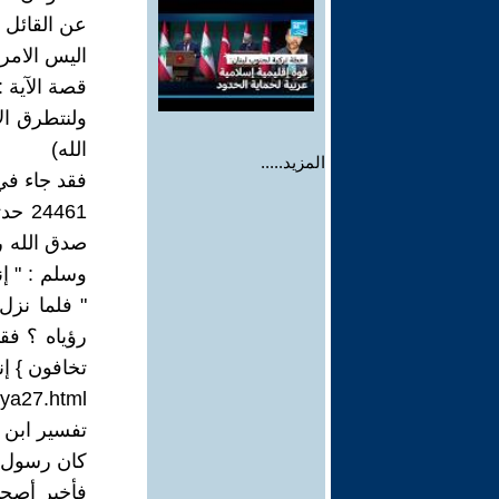
عن القائل .
اليس الامر 
قصة الآية :
ولنتطرق ال
الله)
المزيد.....
فقد جاء في
صدق الله رس
وسلم : " 
" فلما نزل
رؤياه ؟ فق
تخافون } إن
aya27.html
تفسير ابن ك
كان رسول ا
فأخبر أصحا