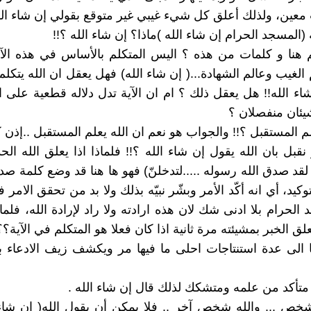
عين، ولذلك أعلق كل شيء غيبي غير متوقع بقولي إن شاء الل
ة (المسجد الحرام إن شاء الله )ماذا؟ إن شاء الله ؟!!
 هنا و كلمات من هذه ؟ اليس المتكلم بالأساس في هذه الآي
 الغيب وعالم الشهادة...( إن شاء الله) فهل يعقل ان الله يتكل
اء الله!! هل يعقل ذلك ؟ ام ان الآية تدل دلاله قطعية على ا
شيئان منفصلان ؟
م المستقبل ؟!! والجواب هو نعم ان الله يعلم المستقبل ..إذن ك
قبل بان الله يقول إن شاء الله ؟!! فلماذا اذا يعلق الله ال
 لقد صدق الله رسوله .....لتدخلنّ) فهو ها هنا قد وضع كلمة 
لتوكيد، أي انه أكّد الأمر وبشّر نبيّه بذلك ولا بد من تحقق الامر
الحرام بلا ادنى شك لان هذه ارادته ولا راد لإرادة الله، فلماذا
لق الخبر بمشيئته مرة ثانية اذا كان فعلا هو المتكلم في الآية؟؟
ا الى عدة استنتاجات احلى ما فيها مر ويكشف زيف الادعاء ب
 شخص ... والله شخص آخر .. فلا يمكن أن يقول الله( ان شاء ا