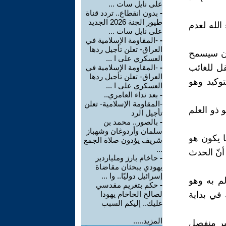
على نايل سات ...
-
بدون انقطاع.. تردد قناة
طيور الجنة 2026 الجديد
الله لعدم
على نايل سات ...
-
-المقاومة الإسلامية في
العراق- تعلن تأجيل ردها
كان سيسمح
العسكري على ا ...
ل للغائب
-
-المقاومة الإسلامية في
العراق- تعلن تأجيل ردها
وكيد وهو
العسكري على ا ...
-
بعد نداء العامري..
-المقاومة الإسلامية- تعلن
 ذو العلم
تأجيل الرد
-
بالصور.. محمد بن
سلمان وأردوغان وشهباز
ا يكون هو
شريف يؤدون صلاة الجمع
...
أنّ الحدث
-
حاخام بارز وملياردير
يهودي يبحثان مقاضاة
إسرائيل دوليًا.. وا ...
لم به وهو
-
حكم بتغريم مقدسي
 في بداية
لصالح الحاخام يهودا
غليك.. إليكم السبب
المزيد.....
غير منفصل