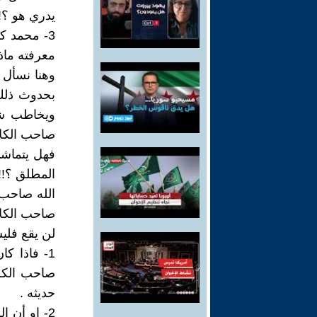
يدري هو ؟!
3- محمد كا
معرفته ماذ
وهنا نسأل ا
بحدوث ذلك 
ويخاطب شخص
صاحب الكلام
فهل يتماشى
المطلق ؟!!
الله صاحب 
صاحب الكلام
لن يقع فلي
1- فاذا ك
صاحب الكلا
حديثه .
2- او أن 