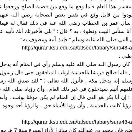
 تتفسر هذا العام فلما وقع ما وقع من قضية الصلح ورجعوا 
ودوا من قابل وقع في نفس بعض الصحابة رضي الله عنه
أل عمر بن الخطاب رضي الله عنه في ذلك فقال له فيما 
أنا سنأتي البيت ونطوف به ؟ قال : " بلى فأخبرتك أنك تأتيه ع
ل النبي صلى الله عليه وسلم " فإنك آتيه ومطوف به "
http://quran.ksu.edu.sa/tafseer/tabary/sura48-
طبي :
: كان رسول الله صلى الله عليه وسلم رأى في المنام أنه يدخ
, فلما صالح قريشا بالحديبية ارتاب المنافقون حتى قال رسول
وسلم إنه يدخل مكة , فأنزل الله تعالى : " لقد صدق الله رسو
علمهم أنهم سيدخلون في غير ذلك العام , وأن رؤياه صلى الله 
 إن أبا بكر هو الذي قال إن المنام لم يكن مؤقتا بوقت , وأن
ؤيا كانت بالحديبية , وأن رؤيا الأنبياء حق . والرؤيا أحد وجوه 
http://quran.ksu.edu.sa/tafseer/tabary/sura48-
وكما هو واضح فان محمد بن عبدالل