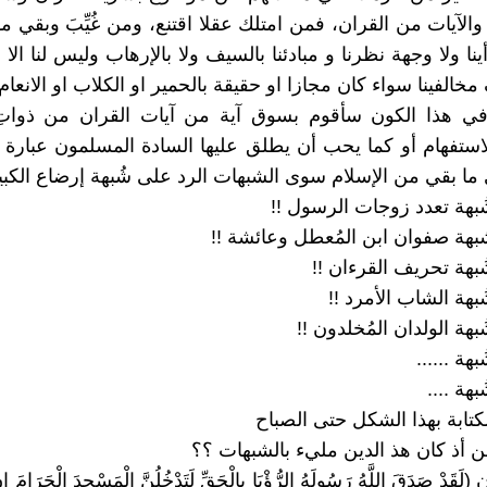
والآيات من القران، فمن امتلك عقلا اقتنع، ومن غُيِّبَ وبقي م
نا ولا وجهة نظرنا و مبادئنا بالسيف ولا بالإرهاب وليس لنا الا 
خالفينا سواء كان مجازا او حقيقة بالحمير او الكلاب او الانعام 
في هذا الكون سأقوم بسوق آية من آيات القران من ذواتِ 
استفهام أو كما يحب أن يطلق عليها السادة المسلمون عبارة 
ا بقي من الإسلام سوى الشبهات الرد على شُبهة إرضاع الكبير
ُبهة تعدد زوجات الرسول !!
بهة صفوان ابن المُعطل وعائشة !!
بهة تحريف القرءان !!
بهة الشاب الأمرد !!
بهة الولدان المُخلدون !!
هة ......
هة ....
كتابة بهذا الشكل حتى الصباح
حن أذ كان هذ الدين مليء بالشبهات ؟؟
َدْ صَدَقَ اللَّهُ رَسُولَهُ الرُّؤْيَا بِالْحَقِّ لَتَدْخُلُنَّ الْمَسْجِدَ الْحَرَامَ إِن