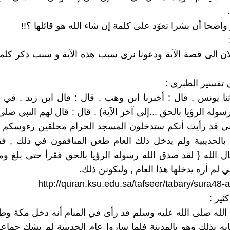
واضحا أن بشرا تعوّد على كلمة إن شاء الله هو قائلها ؟!!
ان الى قصة الآية ودعونا نرى سبب هذه الآية و سبب ذكر كلم
 تفسير الطبري :
وله الرؤيا بالحق ...إلى آخر الآية) . قال : قال لهم النبي صلى 
إني قد رأيت أنكم ستدخلون المسجد الحرام محلقين رءوسكم
 بالحديبية ولم يدخل ذلك العام طعن المنافقون في ذلك , فقا
ال الله { لقد صدق الله رسوله الرؤيا بالحق فقرأ حتى بلغ و
ي لم أره يدخلها هذا العام , وليكونن ذلك.
http://quran.ksu.edu.sa/tafseer/tabary/sura48-
ثير :
لله صلى الله عليه وسلم قد رأى في المنام أنه دخل مكة وط
به بذلك وهو بالمدينة فلما ساروا عام الحديبية لم يشك جماع