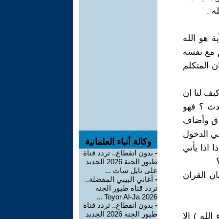
ه .
ة هو الله
م مع نفسه
ن المتكلم
يف لنا ان
حدث ؟ فهو
صدق وأضاف
 في الدخول
وكالة أنباء العلمانية
 اذا يأتي
-
بدون انقطاع.. تردد قناة
طيور الجنة 2026 الجديد
على نايل سات ...
ان القران
-
أغاني البيبي المفضلة..
تردد قناة طيور الجنة
2026 Toyor Al-Ja ...
-
بدون انقطاع.. تردد قناة
طيور الجنة 2026 الجديد
لله ) الا