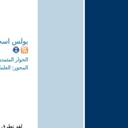
بولس اس
الحوار المتمدن-العدد: 5342 - 016
المحور: العلما
لقد تطرق ا