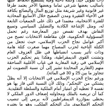
ذات تمويل جيد، وكتلة ناخبة وفية يستطيع الحفاظ عليها
بأساليب بعضها شرعي تماما وبعضها الآخر يعتمد طرقا
غير قانونية وغير شريفة مثل توزيع المال والبضائع بكثافة
في الأحياء الفقيرة ومدن الصفيح خلال الأسابيع المحاذية
للفترة الانتخابية، معتمدا في ذلك على الجمعيات التابعة
له، ومثل الإشاعة الكاذبة والتضليل السياسي وتمييع
النقاش بهدف تقمص دور المعارضة رغم تحمل
المسؤولية الحكومية، فإن مقاطعة الانتخابات تصبح من
أكبر عوامل نجاح الحزب الإسلامي، حيث تجعل من
الكتلة الناخبة لحزب المصباح مهما صغرت كتلة هامة
وذات تأثير بسبب انضباطها في ظل العزوف العام
وتشتت القوى الديمقراطية، وهكذا يتم تحكيم الحزب
الإسلامي في رقبة المغاربة في غياب الأغلبية الساحقة
منهم (التقارير المحايدة تشير إلى أن نسبة التصويت لم
تتجاوز ما بين 25 و 30 في المائة).
ورغم نجاح الحزب الإسلامي في الانتخابات إلا أنه يظلّ
يشتكي من "التحكم"، وذلك لأن النسبة التي فاز بها هو
نفسه لا تعطيه أي امتياز أمام الملكية والسلطة التقليدية.
كما أن تربصه بالملك ومحاولته إضعاف الدور الملكي لا
يحظى بمؤازرة الديمقراطيين لأنه يرمي إلى تنصيب
التحكم الإسلاموي بدل التحكم الملكي، وهو ما يعتبره