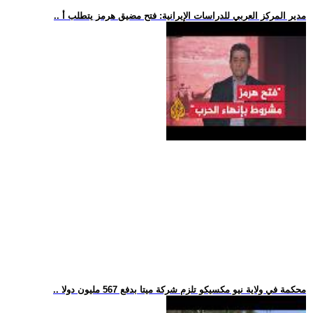
.. مدير المركز العربي للدراسات الإيرانية: فتح مضيق هرمز يتطلب أ
.. محكمة في ولاية نيو مكسيكو تلزم شركة ميتا بدفع 567 مليون دولا