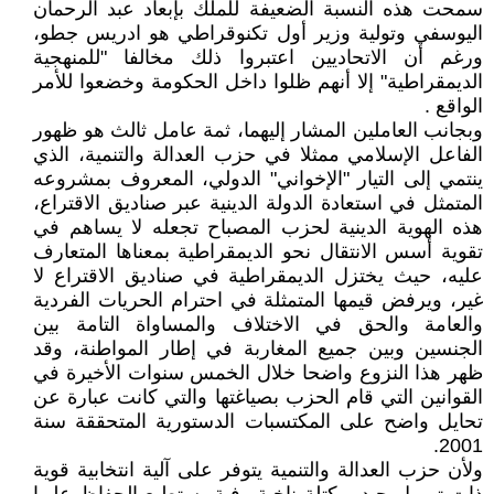
سمحت هذه النسبة الضعيفة للملك بإبعاد عبد الرحمان
اليوسفي وتولية وزير أول تكنوقراطي هو ادريس جطو،
ورغم أن الاتحاديين اعتبروا ذلك مخالفا "للمنهجية
الديمقراطية" إلا أنهم ظلوا داخل الحكومة وخضعوا للأمر
الواقع .
وبجانب العاملين المشار إليهما، ثمة عامل ثالث هو ظهور
الفاعل الإسلامي ممثلا في حزب العدالة والتنمية، الذي
ينتمي إلى التيار "الإخواني" الدولي، المعروف بمشروعه
المتمثل في استعادة الدولة الدينية عبر صناديق الاقتراع،
هذه الهوية الدينية لحزب المصباح تجعله لا يساهم في
تقوية أسس الانتقال نحو الديمقراطية بمعناها المتعارف
عليه، حيث يختزل الديمقراطية في صناديق الاقتراع لا
غير، ويرفض قيمها المتمثلة في احترام الحريات الفردية
والعامة والحق في الاختلاف والمساواة التامة بين
الجنسين وبين جميع المغاربة في إطار المواطنة، وقد
ظهر هذا النزوع واضحا خلال الخمس سنوات الأخيرة في
القوانين التي قام الحزب بصياغتها والتي كانت عبارة عن
تحايل واضح على المكتسبات الدستورية المتحققة سنة
2001.
ولأن حزب العدالة والتنمية يتوفر على آلية انتخابية قوية