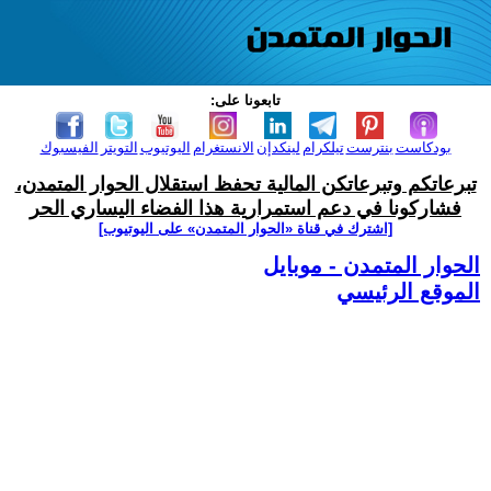
تابعونا على:
بودكاست
بنترست
تيلكرام
لينكدإن
الانستغرام
اليوتيوب
التويتر
الفيسبوك
تبرعاتكم وتبرعاتكن المالية تحفظ استقلال الحوار المتمدن،
فشاركونا في دعم استمرارية هذا الفضاء اليساري الحر
[اشترك في قناة ‫«الحوار المتمدن» على اليوتيوب]
الحوار المتمدن - موبايل
الموقع الرئيسي