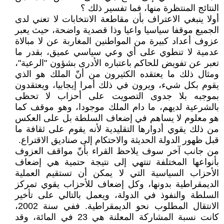
النتائج المنتظرة منها، فما تفسير ذلك ؟
أولا ينبغي الاعتراف بأن مقاطعة الانتخابات لا تعني لدى
الجميع موقفا سياسيا واعيا وذا قصدية واضحة، حيث يعبر
عزوف أعداد كبيرة من المواطنين المغاربة عن لا مبالاة
عدمية لا تنطوي على أي وعي سياسي عميق، بقدر ما
تعبر عن تفويض للحاكم باعتباره الأدرى بشؤون "الرعية"،
ومثال ذلك ما يعتقده الكثيرون من أنّ الملك هو الذي
يقوم بكل شيء، ويرون في ذلك أمرا إيجابيا، ويعتقدون
بموجبه بلا جدوى التصويت على أحزاب لا تحظى
بالشرعية لديهم، ما دام الملك موجودا، وهو موقف كما
هو معلوم لا يساهم في إضعاف السلطة بل على العكس
من ذلك يقوي أدوارها التقليدية لأنه يقوم على ثقافة ما
قبل ظهور الدولة الحديثة والاحتكام إلى صناديق الاقتراع.
من جانب آخر سوف يلاحظ القراء بأنّ مواقف العزوف
بأنواعها المختلفة تنتهي إلى نتيجة حتمية هي إضعاف
الأحزاب السياسية التي لا يمكن أن تستقيم العملية
الديمقراطية بدونها، وكل إضعاف للأحزاب يقوي تمركز
السلطة والنفوذ في الدولة، ويعمل بالتالي على تأخير
الانتقال المطلوب نحو الديمقراطية. ففي سنة 2002،
كانت نسبة المشاركة المعلنة هي 23 في المائة، وقد