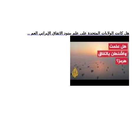
.. هل كانت الولايات المتحدة على علم ببنود الاتفاق الإيراني العم