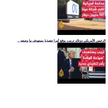
.. الرئيس الأمريكي دونالد ترمب يوقع أمرا تنفيذيا يستهدف ما وصفه