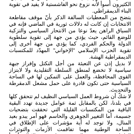
الكثيرون أسوأ لأنه نزوع نحو الفاشستية لا يفيد في تقوية
البناء الديمقراطي.
يتضح من المعطيات السالفة الذكر بأنّ موقف مقاطعة
الانتخابات إن كانت له دلالات ثورية في الماضي فإنه في
السياق الراهن يعدّ نوعا من الانتحار السياسي والتزكية
للوضع القائم، حيث يؤدي من جهة إلى تقوية سلطوية
الدولة والحكم الفردي، كما يؤدي من جهة أخرى إلى
تقوية الحزب الإسلامي "الإخواني" المهدّد للمكتسبات
الديمقراطية الهشة.
لا بديل إذن عن التعبئة من أجل التكتل وإفراز جبهة
سياسية لا تخضع لمنطق السلطة التقليدية ولا لابتزاز
القوى المحافظة، والعمل على التمكين لها في الساحة
السياسية حتى تكون قادرة على حمل مشعل الدمقرطة
والتحديث.
لا شكّ أن شروط العمل السياسي النظيف لم تتحقق كلها
في بلدنا، لكن بالمقابل ثمة عوامل جديدة تهدد البقية
الباقية من المكتسبات القليلة التي تحققت بتضحيات
جسيمة، أما التغيير الجوهري والحاسم فهو أمر يبدو بعيد
المنال، ولا توجد له أية مؤشرات على الإطلاق في
الساحة الوطنية مهما تفاقمت الأزمات والتوترات