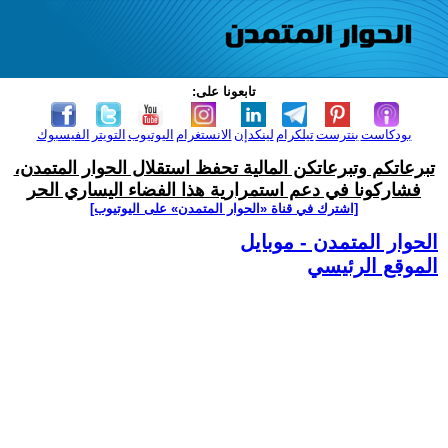
تابعونا على:
بودكاست
بنترست
تيلكرام
لينكدإن
الانستغرام
اليوتيوب
التويتر
الفيسبوك
تبرعاتكم وتبرعاتكن المالية تحفظ استقلال الحوار المتمدن،
فشاركونا في دعم استمرارية هذا الفضاء اليساري الحر
[اشترك في قناة ‫«الحوار المتمدن» على اليوتيوب]
الحوار المتمدن - موبايل
الموقع الرئيسي