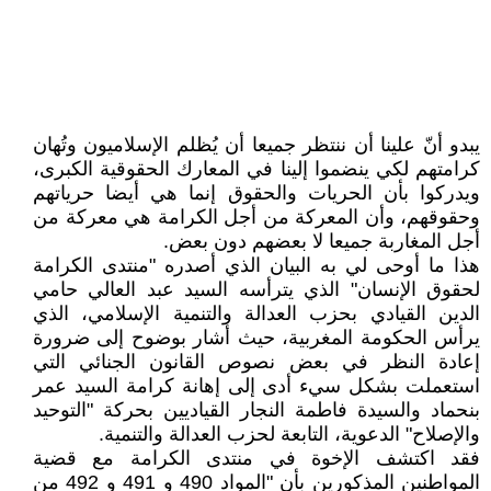
يبدو أنّ علينا أن ننتظر جميعا أن يُظلم الإسلاميون وتُهان
كرامتهم لكي ينضموا إلينا في المعارك الحقوقية الكبرى،
ويدركوا بأن الحريات والحقوق إنما هي أيضا حرياتهم
وحقوقهم، وأن المعركة من أجل الكرامة هي معركة من
أجل المغاربة جميعا لا بعضهم دون بعض.
هذا ما أوحى لي به البيان الذي أصدره "منتدى الكرامة
لحقوق الإنسان" الذي يترأسه السيد عبد العالي حامي
الدين القيادي بحزب العدالة والتنمية الإسلامي، الذي
يرأس الحكومة المغربية، حيث أشار بوضوح إلى ضرورة
إعادة النظر في بعض نصوص القانون الجنائي التي
استعملت بشكل سيء أدى إلى إهانة كرامة السيد عمر
بنحماد والسيدة فاطمة النجار القياديين بحركة "التوحيد
والإصلاح" الدعوية، التابعة لحزب العدالة والتنمية.
فقد اكتشف الإخوة في منتدى الكرامة مع قضية
المواطنين المذكورين بأن "المواد 490 و 491 و 492 من