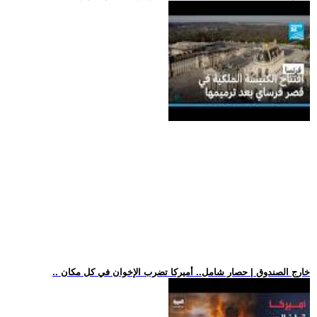
.. خارج الصندوق | حصار شامل.. أميركا تضرب الإخوان في كل مكان