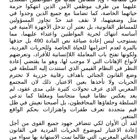
عليهما من طرف موظفي الأمن الذين انتهكوا حرمة
حياتهما الخاصة، كما تضامنا مع جميع الذين وجدوا في
مثل وضعيتهما، لا نقف عند حدّ تجاوز المسؤولين
للمساطر القانونية، بل نعتبر أن تدخل الأجهزة الأمنية في
أساسه انتهاك لحرية المواطنين واعتداء عليهما، مما
يستوجب ليس إعادة صياغة نص المادة 490 بل حذفها
بالمرة لعدم احترامها للحياة الخاصة وللحريات الفردية،
ولكونها تفتح باب المعاملة اللاإنسانية للأفراد، وتعرضهم
لأنواع الإهانات التي لا موجب لها، وهو ما يقتضي إعادة
النظر في النظام القيمي الذي استندت إليه السلطة في
وضع القانون الجنائي بأهداف رقابية جزرية لا تحترم
الحريات ولا تأخذها بعين الاعتبار. ذلك لان المجتمع
المغربي الذي عرف تحولات كثيرة على مدى عقود، لم
يعد يعكس نظاما قيميا متجانسا ومغلقا كما تدعي
السلطة وحلفاؤها المحافظون، بل أصبحنا نعيش في ظل
قيم متجددة تعرف طفرات واهتزازات بحكم الواقع
المتغير.
لقد آن الأوان لكي تتضافر جهود جميع القوى من أجل
إعادة الاعتبار لموضوع الحريات الفردية في القانون
الجنائي المغربي، التي طالما تمت الاستهانة بها سواء من