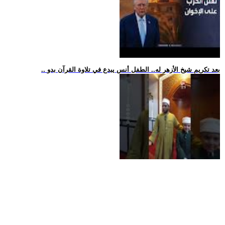
.. بعد تكريم شيخ الأزهر له.. الطفل أنس يبدع في تلاوة القرآن بدو