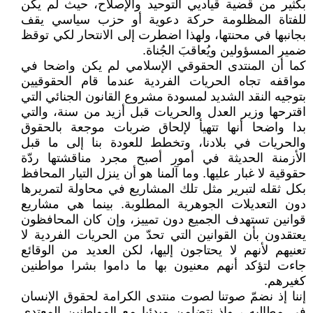
بكثير من قضية قياديي التوحيد والإصلاح، حيث لم يكن
للفتاة المظلومة حركة دعوية أو حزب سياسي يقف
بجانبها في محنتها، ولهذا اضطرت إلى الانتحار لكي توقظ
ضمير المسؤولين ويُعاقبَ الجُناة.
كما أن المنتدى الحقوقي الإسلامي لم يكن واضحا في
مواقفه تجاه الحريات الفردية عندما قام الحقوقيين
بتوجيه النقد الشديد لمسودة مشروع القانون الجنائي التي
اقترحها وزير العدل والحريات قبل أزيد من سنة، والتي
بدا واضحا أنها تتهيأ لإلحاق ضربات موجعة بالحقوق
والحريات في بلادنا، وتخطط للعودة بنا إلى ما قبل
الأزمنة الحديثة في أمور أصبح مجرد مناقشتها ردّة
حقوقية لا غبار عليها. وما آلمنا هو أن ينزل التيار المحافظ
بكل ثقله لتبرير مثل تلك المشاريع في محاولة لتمريرها
دون التعديلات الجوهرية المطلوبة. بينما هي مشاريع
قوانين تستهدف الجميع دون تمييز، وإن كان المحافظون
يعتقدون بأن القوانين التي تحدّ من الحريات الفردية لا
تعنيهم لأنهم لا يحتاجون إليها، لكن العديد من الوقائع
جاءت لتؤكد أنهم معنيون بها ما داموا بشرا مواطنين
كغيرهم.
إننا إذ نضمّ صوتنا لصوت منتدى الكرامة لحقوق الإنسان
في مطالبه ، وإذ نتضامن مبدئيا مع المواطنين المعتدى