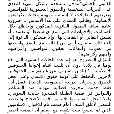
القانون الجنائي:"مدخل يستخدم بشكل سيء للتعدي
على الحريات الشخصية والحقوق الدستورية للمواطنين،
ويعرضهم لمعاملات لا إنسانية ومهينة وحاطة بكرامتهم
الإنسانية". وطالب المنتدى على هذا الأساس بـ "ضرورة
إعادة صياغة الفصول القانونية المذكورة وإحاطتها بكل
الضمانات والاحتياطات التي تمنع أي شطط أو تعسف أو
تطبيق انتقائي أو انتقامي لها، وإلا فستكون الدعوة إلى
إلغاء تلك الفصول، أولى من إبقائها، مع ما يقع بواسطتها
من تعديات وانتهاكات لحقوق المواطنين وأعراضهم
وأمنهم وكرامتهم".
السؤال المطروح هو كم عدد الحالات الشبيهة التي تقع
يوميا في بلادنا دون أن تلفت انتباه إخواننا الحقوقيين
الإسلاميين ؟ (الذين يتميزون عن غيرهم من الحقوقيين
الآخرين بالتحفظ على كونية حقوق الإنسان وعلى بعض
الحقوق والحريات بذريعة الخصوصية الدينية). فقبل أيام
فقط حدثت مجزرة قضائية مهولة ضد المساطر
والقوانين في قضية الطفلة المنتحرة خديجة السويدي،
ولولا انتحار الفتاة وما تلاه من قوة الاحتجاج والضغط
الشعبي لأغلق الملف أمام صمت تام للإخوان الإسلاميين
الذين لم ينبسوا ببنت شفة، مع العلم أن القضية أخطر