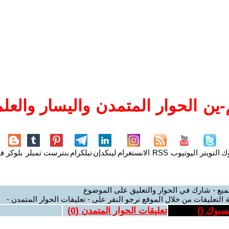
ين الحوار المتمدن واليسار والعلم
وك
التويتر
اليوتيوب
RSS
الانستغرام
لينكدإن
تيلكرام
بنترست
تمبلر
بلوكر
فل
ميع - شارك في الحوار والتعليق على الموضوع
 التعليقات من خلال الموقع نرجو النقر على - تعليقات الحوار المتمدن -
يسبوك (
)
تعليقات الحوار المتمدن (
0
)