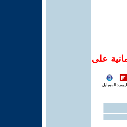
انية على
يبورد
الموبايل