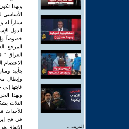
وبهذا تكو
الأساسي ل
ستاراً له 
الدول الإست
خصوصاً وإن
المرجع ال
العراق " ف
الاعتصام ال
بتأييد وم
وإبطال مخ
غايتها إلى حد
وبهذا الحر
الثلاث بش
للأحداث في
في فخ إير
المزيد.....
الإتفاق هو