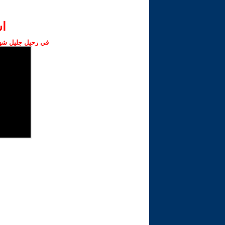
ا‫
في رحيل جليل شهبا