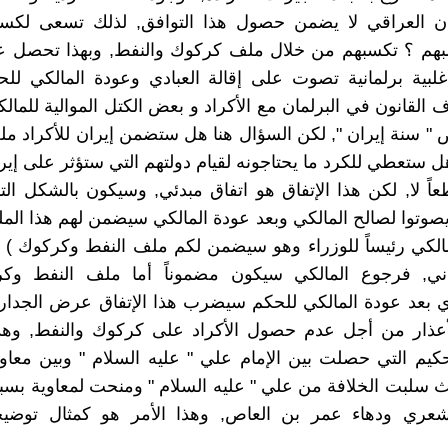
ان العراقي لا يضمن حصول هذا التوافق, لذلك تسعى لكسب
هم ؟ تكسبهم من خلال ملف كركوك والنفط, وبهذا تحصل ع
بية برلمانية تصوت على إقالة العبادي وعودة المالكي للح
ف القانون في البرلمان مع الأكراد و بعض الكتل الموالية للمال
" سنة إيران ", لكن السؤال هنا هل ستضمن إيران للأكراد 
ل ستعطي للكرد ما يحتاجونه لقيام دولتهم التي ستؤثر على إير
اً لا, لكن هذا الإتفاق هو اتفاق مبدئي, وسيكون بالشكل الت
 يصوتوا لصالح المالكي وبعد عودة المالكي سيضمن لهم هذا الم
مالكي رئيساً للوزراء وهو سيضمن لكم ملف النفط وكركوك ) 
راني, فرجوع المالكي سيكون مضموناً أما ملف النفط وك
 بعد عودة المالكي للحكم سيضرب هذا الإتفاق عرض الجدار
أعذار من أجل عدم حصول الأكراد على كركوك والنفط, وهذا 
كيم التي حصلت بين الإمام علي " عليه السلام " وبين معاو
 سلبت الخلافة من علي " عليه السلام " ومنحت لمعاوية بسبب
عري ودهاء عمر بن العاص, وهذا الأمر هو كمثال توض