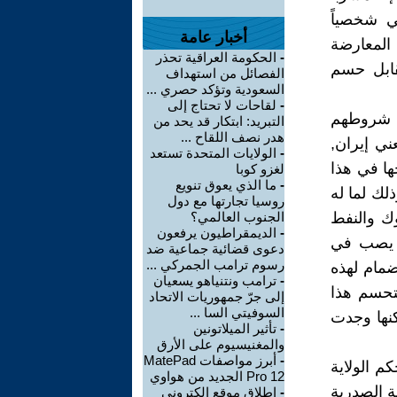
كي شخصياً
أخبار عامة
 المعارضة
-
الحكومة العراقية تحذر
مقابل حسم
الفصائل من استهداف
السعودية وتؤكد حصري ...
-
لقاحات لا تحتاج إلى
ما شروطهم
التبريد: ابتكار قد يحد من
هدر نصف اللقاح ...
ني إيران,
-
الولايات المتحدة تستعد
ها في هذا
لغزو كوبا
-
ما الذي يعوق تنويع
لك لما له
روسيا تجارتها مع دول
ك والنفط
الجنوب العالمي؟
-
الديمقراطيون يرفعون
لا يصب في
دعوى قضائية جماعية ضد
رسوم ترامب الجمركي ...
ضمام لهذه
-
ترامب ونتنياهو يسعيان
ستحسم هذا
إلى جرّ جمهوريات الاتحاد
السوفيتي السا ...
كنها وجدت
-
تأثير الميلاتونين
والمغنيسيوم على الأرق
-
أبرز مواصفات MatePad
م الولاية
Pro 12 الجديد من هواوي
لة الصدرية
-
إطلاق موقع إلكتروني