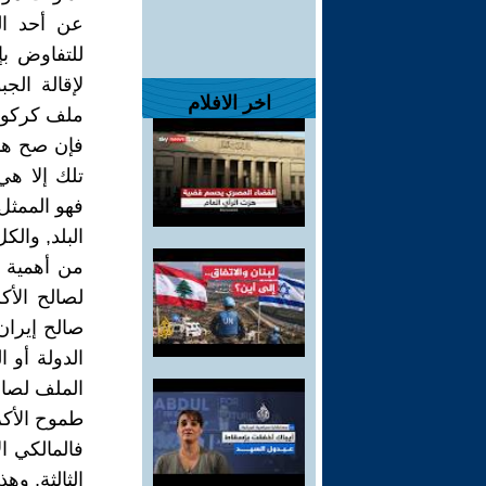
عن أحد الن
للتفاوض بإ
لإقالة الج
اخر الافلام
ملف كركوك 
فإن صح هذا
تلك إلا هي
فهو الممثل
البلد, والك
من أهمية 
لصالح الأك
صالح إيران,
الدولة أو 
الملف لصال
طموح الأكر
فالمالكي ا
الثالثة, وه