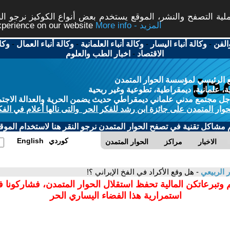
ة التصفح والنشر، الموقع يستخدم بعض أنواع الكوكيز نرجو النق
More info - المزيد
experience on our website
الفن
-
وكالة أنباء اليسار
-
وكالة أنباء العلمانية
-
وكالة أنباء العمال
-
وكا
الاقتصاد
-
اخبار الطب والعلوم
 الرئيسي لمؤسسة الحوار المتمدن
، علمانية، ديمقراطية، تطوعية وغير ربحية
ل مجتمع مدني علماني ديمقراطي حديث يضمن الحرية والعدالة الاجتم
حوار المتمدن على جائزة ابن رشد للفكر الحر والتى نالها أعلام في الفك
م مشاكل تقنية في تصفح الحوار المتمدن نرجو النقر هنا لاستخدام الموقع
كوردي
English
الاخبار
مراكز
الحوار المتمدن
ر الربيعي
- هل وقع الأكراد في الفخ الإيراني ؟!
 وتبرعاتكن المالية تحفظ استقلال الحوار المتمدن، فشاركونا 
استمرارية هذا الفضاء اليساري الحر