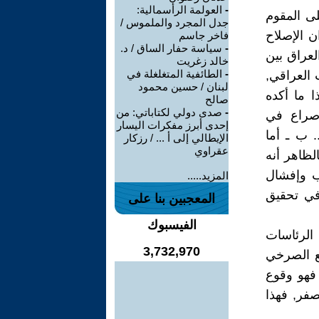
-
العولمة الرأسمالية:
ى المقوم
جدل المجرد والملموس /
 الإصلاح
فاخر جاسم
-
سياسة حفار الساق / د.
لعراق بين
خالد زغريت
-
الطائفية المتغلغلة في
 العراقي,
لبنان / حسين محمود
 ما أكده
صالح
-
صدى دولي لكتاباتي: من
.صراع في
إحدى أبرز مفكرات اليسار
. ب ـ أما
الإيطالي إلى أ ... / رزكار
عقراوي
الظاهر أنه
ب وإفشال
المزيد.....
في تحقيق
المعجبين بنا على
الفيسبوك
 الرئاسات
3,732,970
ع الصرخي
 فهو وقوع
فر, فهذا