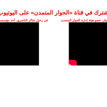
شترك في قناة «الحوار المتمدن» على اليوتيوب
ز، عضو هيئة إدارة الحوار المتمدن
في رحيل شاكر الناصري، أحد مؤسسي 