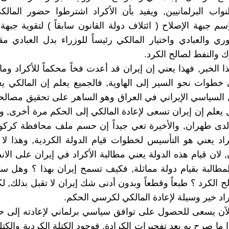
واب البرلمانيين, ويفيد بأن الأكراد اشترطوا حضور المال
سم جبهة الإصلاح ( ائتلاف دولة القانون سابقاً ) لتقوية جبهة
بوري والعبادي واختيار المالكي رئيساً للوزراء بدل العبادي 
والنفط لصالح الكرد.
 الخبر, فهذا يعني إن إيران قد أعدت فخاً محكماً للأكراد و
 خطوات نحو السير إلى الهاوية, فالجميع يعلم إن المالكي يع
 السياسي الإيراني في العراق وهو الساهر على تحقيق مصالح
ل يعلم إن إيران تسعى لإعادة المالكي إلى الحكم مرة أخرى, وذ
لدى طهران, والأخيرة تعي جيداً إن حسم ملف محافظة كركو
راد يعني هو التأسيس لخطوات قيام الدولة الكردية, وهذا 
 لان قيام هذه الدولة يعني مطالبة الأكراد في إيران على الان
المطالبة بقيام دولة مماثلة, فكيف تسمح إيران بهذا ؟ وهل 
ح الكرد ؟ طبعاً وقطعاً وبدون أدنى شك إيران لا تقبل بذلك, ل
اد خير وسيلة لإعادة المالكي لكرسي الحكم.
لآن يسعى للحصول على توافق سياسي برلماني لإعادته إلى حك
ذا ما صرح به بعد تفجيرات الكرادة, فوجود الكتلة الكردية والكت