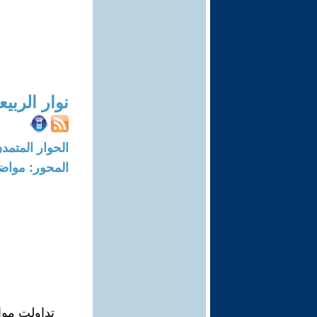
نوار الربي
الحوار المتمدن-العدد: 5227 - 16
المحور: مواض
تداولت مواق