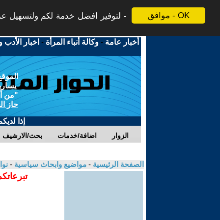
موافق - OK
لتوفير افضل خدمة لكم ولتسهيل عملي
أخبار عامة
-
وكالة أنباء المرأة
-
اخبار الأدب و
الموقع
يسارية
"من أج
حاز ال
إذا لديك
الزوار
اضافة/خدمات
بحث/الارشيف
الصفحة الرئيسية
-
مواضيع وابحاث سياسية
-
نوا
تبرعاتكم