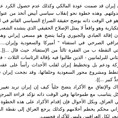
ن إيران قد ضمنت عودة المالكي وكذلك عدم حصول الكرد عل
دولتهم, وهذه خطوة نحو إنقلاب سياسي أبيض أتخذ من عنوان
وهو في الوقت ذاته يوضح حقيقة الصراع السياسي القائم في ا
كبارية وهو واقعاً لا يمثل الإصلاح الحقيقي الذي ينشده الشعب
 إقالة العبادي والجبوري وكما يتضح هو مسعى إيراني وهذا
عراقي الصرخي في استفتاء " أميركا والسعودية وإيران...
ي النقطة ب من الفقرة ثالثاً من الإستفتاء, حيث قال ...{{..
ثاني للبرلمانيين - الذين طالبوا فيه بإقالة الرئاسات الثلاث - ف
باركة ودعم بل وتخطيط إيران لقلب الأحداث رأساً على عق
طط ومشروع محور السعودية وحلفائها، وقد نجحت إيران 
ٍّ كبير ...}}.
اك والإتفاق مع الأكراد يتضح جلياً كيف إن إيران تريد تغيير
كل يتناسب مع طموحاتها وفي الوقت ذاته تؤكد قراءة المرج
 العراق, وبكل الأحوال فإن إقدام الأكراد على هذه الخطوة
اني محكم يحطم أحلامهم وكذلك يرجع العراق إلى نقطة الص
 نحر لكل العراقيين وليس للأكراد فحسب.