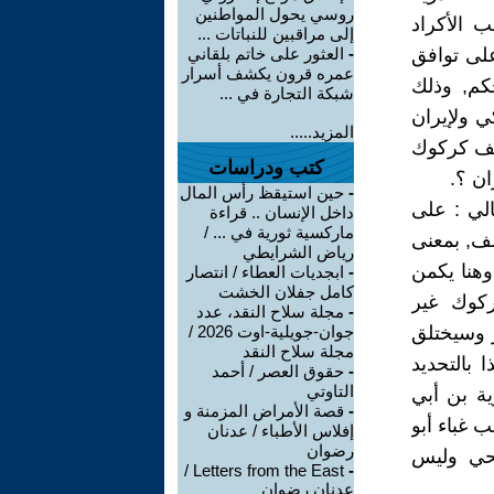
روسي يحول المواطنين
 الأكراد
إلى مراقبين للنباتات ...
لى توافق
-
العثور على خاتم بلقاني
عمره قرون يكشف أسرار
كم, وذلك
شبكة التجارة في ...
كي ولإيران
المزيد.....
ملف كركوك
كتب ودراسات
ان ؟.
-
حين استيقظ رأس المال
الي : على
داخل الإنسان .. قراءة
ماركسية ثورية في ... /
لف, بمعنى
رياض الشرايطي
وهنا يكمن
-
ابجديات العطاء / انتصار
كامل جفلان الخشت
ركوك غير
-
مجلة سلاح النقد، عدد
 وسيختلق
جوان-جويلية-اوت 2026 /
مجلة سلاح النقد
بالتحديد
-
حقوق العصر / أحمد
التاوتي
ية بن أبي
-
قصة الأمراض المزمنة و
 غباء أبو
إفلاس الأطباء / عدنان
رضوان
يحي وليس
Letters from the East /
-
عدنان رضوان