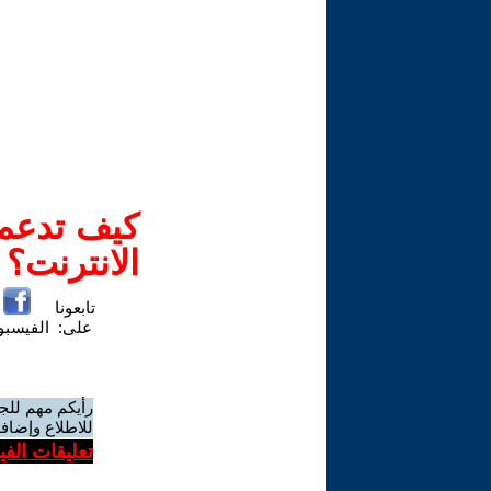
كيف تدعم-
الانترنت؟
تابعونا
على:
الفيسب
رأيكم مهم للج
للاطلاع وإضافة
تعليقات الف