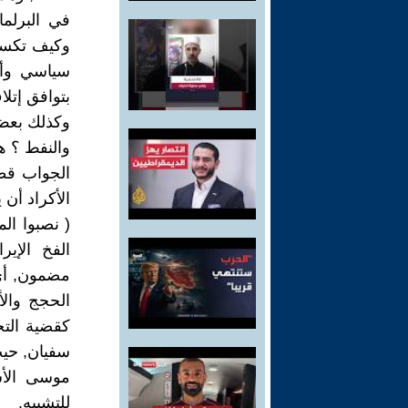
في البرلم
وكيف تكسب
سياسي وأغل
بتوافق إتلا
وكذلك بعض 
والنفط ؟ ه
الجواب قطع
الأكراد أن
( نصبوا ال
الفخ الإي
مضمون, أي
الحجج وال
كقضية التح
سفيان, حيث
موسى الأش
للتشبيه.