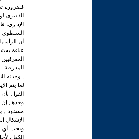
فضرورة تش
القصوى لوق
الإداري, فا
السلطوي وأ
أن الرأسمال
عباءة يستس
المعرفيين 
المعرفية ,
, وحدته ال
لما يتم الإ
القول بأن 
وحدها, إن 
مسدود , يت
الإشكال ال
وتحت أي ذر
الكفاح لأجل