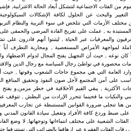
م من الفئات الاجتماعية لتتشكل أبعاد الحالة الاغترابية, فإشر
التغيير والبحث عن الحلول لكافة الإشكالات السيكولوجية 
مختلف الأزمات التي تتلخص في سوء التربية والنظام الترب
مستبدة به , عملت على تفريخ القادة المرضى والحمقى على ا
رفيون والمعرفيات عبر الحياة , ليثبتوا أنهم قادرون على ت
ملة لمواجهة الأمراض المستعصية , ومحاربة التطرف أياً 
ً كان نوعه , حيث أن التجهيل يفتح المجال لدوام الاضطهاد وال
مات محصورة في تواطئ رجال السياسة مع رجال الدين والاقت
وارد العامة التي هي مجموع حاجات الشعوب وقوتها , حيث 
سب على أمن المجتمع لأجل صون النفوذ وتحقيق المنافع الم
 الأكثرية , يبقي القيم الأخلاقية في خطر مزمن,و يفتح ا
سي والنكبات ما فحينما تتحرر الإرادت من البطش , تتوقف عند
ن هنا تتجلى ضرورة القوانين المستنبطة عن تجارب المعرفيين
على ضبط وردع كافة الأفراد وتفعيل سيادة القانون المدني
الفئات الشعبية على مختلف انتماءاتها وتوجهاتها, لا وضع القا
قاب الفئات الفقيرة عبر إرهاقها بالضرائب التي تستنزفها حتما