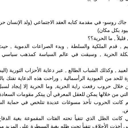
جاك روسو- في مقدمة كتابه العقد الاجتماعي (ولد الإنسان حرا
يود بكل مكان)
 قليلاً , ما الحرية؟؟
م , قدم الملكية والسلطة , وبدء الصراعات الدموية , ح
لة الحرية , وسيقت في عالم السياسة كمذهب سياسي و
عبيد , وكذلك الشباب الطالع , عبر دعاية الأحزاب الثورية (الي
ة للحد من العبودية الرأسمالية , وراحت هذه الدعاية تفتك بال
 خلال حروب رفعت راية الحرية, وما الحرية إلا إيجاد لسبل
لتي من خلالها يمكن للعقل المعرفي أن يبتكر مقومات السعادة
يم كانت الحروب تأخذ مسوغات عديدة تتلخص في حماية الس
ض,
ي كانت الظل الذي تتفيأ تحته الفئات المقموعة بغية الدفا
ي أخذت الأحلاف تتفيأ تحت ظله بغية السيطرة على المزيد م