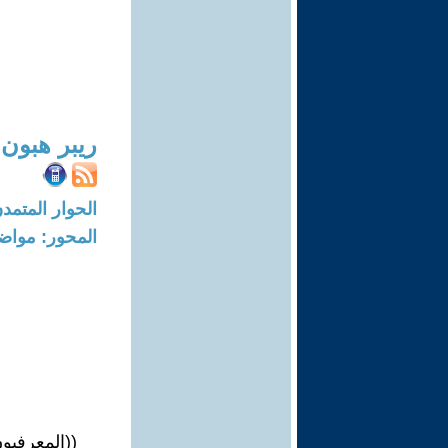
ريبر هبون
الحوار المتمدن-العدد: 5219 - 16
المحور: مواض
((المعرفيون