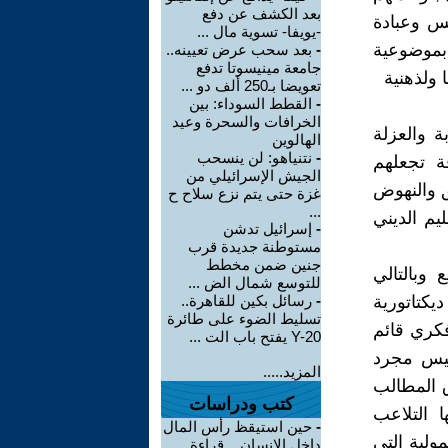
بعد الكشف عن دفع
يس وعبادة
-يويفا- تسوية مال ...
بموضوعية
-
بعد سحب عرض تعيينه..
جامعة مينيسوتا تدفع
 ولذهنية
تعويضا بـ250 ألف دو ...
-
القطط السوداء: بين
الخرافات والسحرة وعيد
ة والعزلة
الهالوين
-
نتنياهو: لن ينسحب
ة تجعلهم
الجيش الإسرائيلي من
ق والنهوض
غزة حتى يتم نزع سلاح ح
...
يم الديني
-
إسرائيل تدشن
مستوطنة جديدة قرب
جنين ضمن مخطط
 وبالتالي
للتوسع شمال الض ...
كتاتورية
-
رسائل بكين للقاهرة..
تسليط الضوء على طائرة
كري قائم
Y-20 يفتح باب الت ...
ليس مجرد
المزيد.....
ق المطالب
كتب ودراسات
 التلاعب
-
حين استيقظ رأس المال
ولية التي
داخل الإنسان .. قراءة