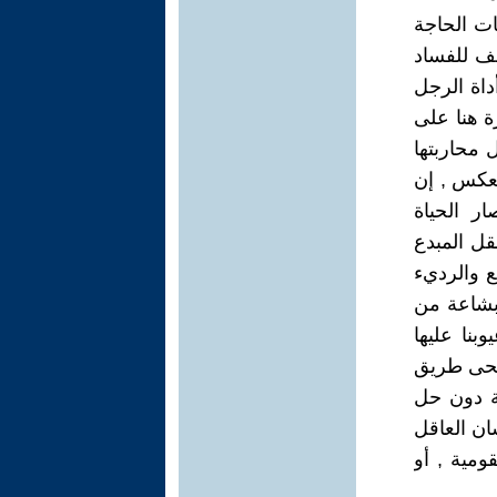
ت الحاجة
قف للفساد
داة الرجل
ة هنا على
 محاربتها
لعكس , إن
ار الحياة
قل المبدع
ع والرديء
 بشاعة من
بنا عليها
منحى طريق
ة دون حل
ان العاقل
ومية , أو