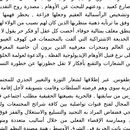
تصارع كعبيد , ودعتهم للبحث عن الأوهام , مصدرة روح التقد
تشخيص الرأسمالية العقيم وجعلها فزاعة , يحظر فهمها 
 وفق ما ترتأيه ذهنية منظريها الذين كان لهم نصيب من الولاء لها
منطق مغلف بمثالية جوفاء, أخصت كل عقل أو فكر حر يقول لا
لخديعة الاشتراكية التي ألقت بالمجتمعات في كهوف الغيبوب
ن العالم ومنجزات معرفييه الذين يرون أن خاصية المعرف
ى نزع فتيل الأوهام الإيديولوجية الفظة , والدعوة لعولمة الخل
الشعارات والتقنع بأفكار لا تقل خطورتها عن خطورة التسل
قوس, عبر إطلاقها لشعار الثورة والتغيير الجذري للمجتمع
رية سوى وهم فرضته السلطات وقامت بتسويقه لأجل إقامة دي
 من سابقتها , فالحرية بصيغتها الحقيقية مطلب اجتماعي ف
 المجال لفتح قنوات تواصلية بين كافة شرائح المجتمعات و
ي فضفاض المراد به التجنيد والتسليع والاستغلال والقفز فو
 وممارسة الإقصاء الفعلي من خلال أساليب متعددة ومنها
حيث باتت الحرية في الشرق الأوسط رهينة مصيدة النظم الشم