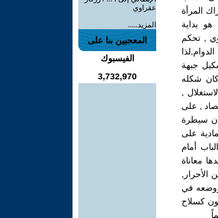
عقراوي
اك المرأة
هو بداية
المزيد.....
وي , تحكم
المعجبين بنا على
لدوام,لذا
الفيسبوك
شكيل جبهة
3,732,970
كان شكله
استغلال ,
صاد , على
أن سيطرة
ادية على
لباب أمام
ها معاناة
 الأحرار,
 ووضعه في
نون كسلاح
ً