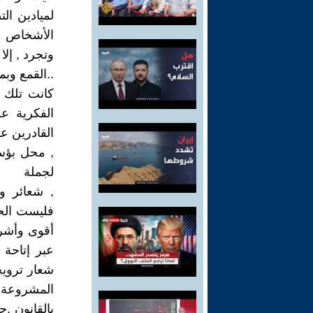
لميادين ال
الأشخاص و
وتجرد , إلا
..القمع وب
كانت تلك ا
الفكرية ع
القادرين عل
, محل بؤس 
لجملة
, شعائر وط
فليست الح
أقوى وأشرس
عبر إتاحة
شعار ترويج
المشروعة,
بالقانون ,