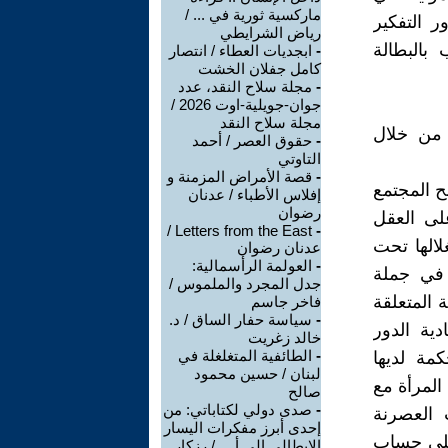
ماركسية ثورية في ... /
 التفكير
رياض الشرايطي
بالبطالة
-
ابجديات العطاء / انتصار
كامل جفلان الخشت
-
مجلة سلاح النقد، عدد
جوان-جويلية-اوت 2026 /
مجلة سلاح النقد
 من خلال
-
حقوق العصر / أحمد
التاوتي
-
قصة الأمراض المزمنة و
ح المجتمع
إفلاس الأطباء / عدنان
رضوان
لى العقل
Letters from the East /
-
لالها تحت
عدنان رضوان
-
العولمة الرأسمالية:
 في جملة
جدل المجرد والملموس /
 المتعلقة
فاخر جاسم
-
سياسة حفار الساق / د.
دية الدور
خالد زغريت
-
الطائفية المتغلغلة في
مة لديها
لبنان / حسين محمود
المرأة مع
صالح
-
صدى دولي لكتاباتي: من
 العصرنة
إحدى أبرز مفكرات اليسار
 على حساب
الإيطالي إلى أ ... / رزكار