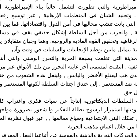
مبراطورية والتي تطورت لتشمل حالياً بناء الإمبراطورية ال
 , وتجنيد الشبان في المنظمات الإرهابية , عبر توسيع رقع
, التي باتت تنشب مخالبها في أمن الدول واقتصاداتها, فما بين
ة , والحرب من أجل السلطة إشكال حقيقي يقف في مسا
لرفاهية وتحقيق القوة المادية والروحية, وهما وجهان متقابلان 
اينة تتمايل مابين توطيد الإيجابيات والسلبيات في وقت وآن
ديثة التي تغلفت بصبغة الحرية والتحرر الوطني والتي أنتج
فية , انتقلت لمسمى آخر غايته التحرر من تلك الأبواق عبر مرح
لذي هب ليقتلع الأخضر واليابس , ولينقل هذه الشعوب من خن
ضد المستعمر , إلى خندق اجتثاث السلطة لكونها المستعمر 
كل حق
السلطات الديكتاتورية إنتاجاً عن سبات فكري واغتراب ك
يتها استمرار لرسوخ بطالة التفكير والشعور بضرورة مواجه
تفكك البنى الاجتماعية وضياع معالمها , , عبر قبول نظرية المؤ
ا من خلال اعتناق مذهب الحرية
لحركات الثورية والدينية والقومية عن أتباعها العقل المعرفي 