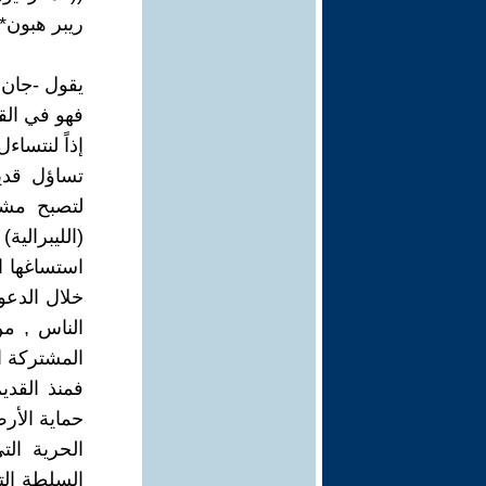
ريبر هبون*
يقول -جان 
فهو في الق
إذاً لنتساءل
تساؤل قدي
لتصبح مشك
(الليبرالية)
استساغها ال
خلال الدعو
الناس , من
المشتركة ا
فمنذ القد
حماية الأر
الحرية الت
السلطة الت