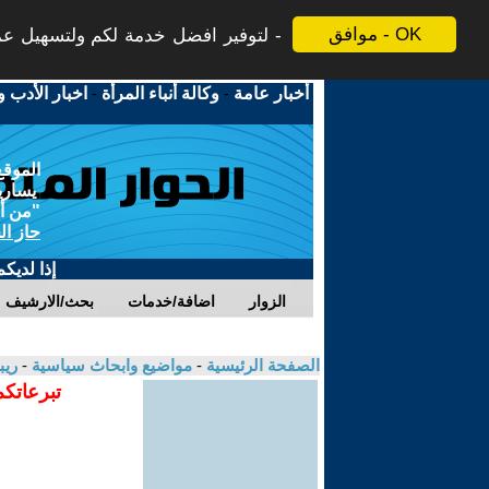
موافق - OK
لتوفير افضل خدمة لكم ولتسهيل عملي
أخبار عامة
-
وكالة أنباء المرأة
-
اخبار الأدب و
الموقع
يسارية
"من أج
حاز ال
إذا لديك
الزوار
اضافة/خدمات
بحث/الارشيف
الصفحة الرئيسية
-
مواضيع وابحاث سياسية
-
ريب
تبرعاتكم