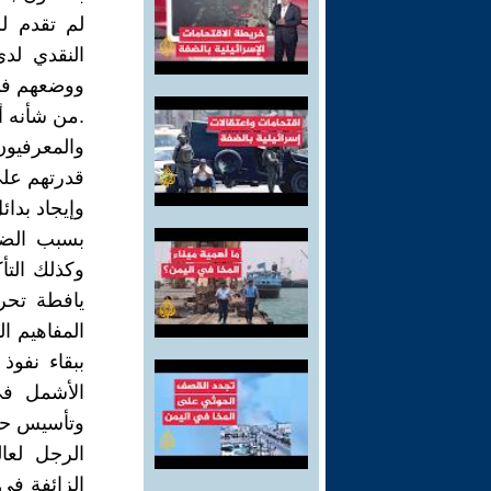
لم تقدم ل
النقدي لد
ووضعهم في 
.من شأنه أ
والمعرفيو
قدرتهم على 
وإيجاد بدا
بسبب الضغ
وكذلك التأ
يافطة تحر
المفاهيم ا
ببقاء نفوذ
الأشمل في
وتأسيس حال
الرجل لعا
الزائفة في