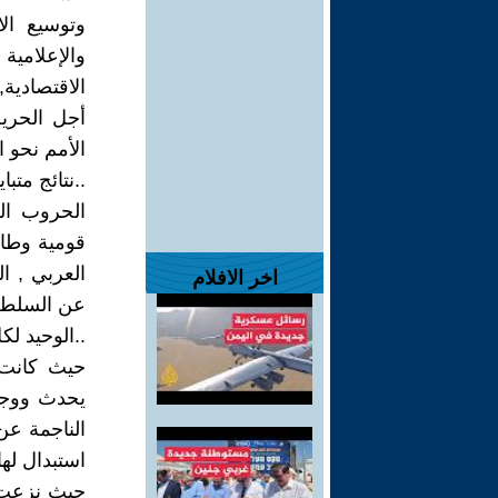
وتوسيع الا
والإعلامية
الاقتصادية
أجل الحري
الأمم نحو ا
..نتائج متب
الحروب الح
قومية وطائ
العربي , ا
اخر الافلام
عن السلطة 
..الوحيد ل
حيث كانت 
يحدث ووجود
الناجمة عن 
استبدال له
حيث نزعت ا