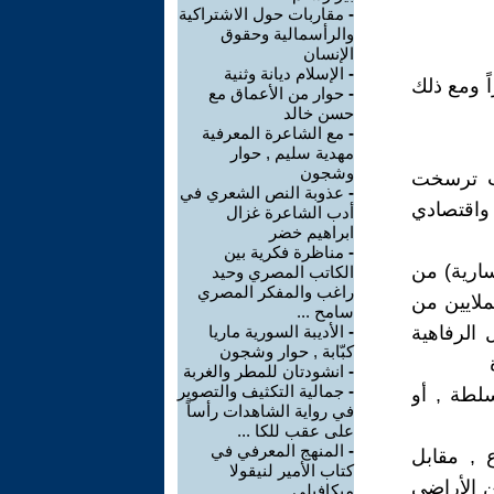
-
مقاربات حول الاشتراكية
والرأسمالية وحقوق
الإنسان
-
الإسلام ديانة وثنية
ً ومع ذلك
-
حوار من الأعماق مع
حسن خالد
-
مع الشاعرة المعرفية
مهدية سليم , حوار
وشجون
يث ترسخت
-
عذوبة النص الشعري في
اقتصادي
أدب الشاعرة غزال
ابراهيم خضر
-
مناظرة فكرية بين
سارية) من
الكاتب المصري وحيد
راغب والمفكر المصري
ملايين من
سامح ...
 الرفاهية
-
الأديبة السورية ماريا
كبّابة , حوار وشجون
-
انشودتان للمطر والغربة
-
جمالية التكثيف والتصوير
لطة , أو
في رواية الشاهدات رأساً
على عقب للكا ...
-
المنهج المعرفي في
ع , مقابل
كتاب الأمير لنيقولا
ن الأراضي
ميكافيلي