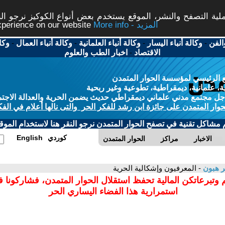
ة التصفح والنشر، الموقع يستخدم بعض أنواع الكوكيز نرجو النق
More info - المزيد
experience on our website
الفن
-
وكالة أنباء اليسار
-
وكالة أنباء العلمانية
-
وكالة أنباء العمال
-
وكا
الاقتصاد
-
اخبار الطب والعلوم
 الرئيسي لمؤسسة الحوار المتمدن
، علمانية، ديمقراطية، تطوعية وغير ربحية
ل مجتمع مدني علماني ديمقراطي حديث يضمن الحرية والعدالة الاجتم
حوار المتمدن على جائزة ابن رشد للفكر الحر والتى نالها أعلام في الفك
م مشاكل تقنية في تصفح الحوار المتمدن نرجو النقر هنا لاستخدام الموقع
كوردي
English
الاخبار
مراكز
الحوار المتمدن
ر هبون
- المعرفيون وإشكالية الحرية
 وتبرعاتكن المالية تحفظ استقلال الحوار المتمدن، فشاركونا 
استمرارية هذا الفضاء اليساري الحر