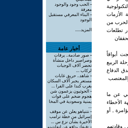
-
الحب وجود والوجود
تكنولوجية
معرفة
ة الأزمات
-
البناء المعرفي مستقبل
الوجود
 الحرب من
المزيد.....
ر تطلعات
يحققان
أخبار عامة
ت أبواقاً
-
صور صادمة.. يرقات
وصراصير داخل منشأة
لة الربيع
تحضر آلاف الوجبات
دق الدفاع
لركاب ...
-
شاهد.. حريق غابات
والمغتصب
مستعر يجبر آلاف السكان
بغرب كندا على الفرا ...
-
الحوثيون يزعمون شن
لي عن ما
هجوم ضخم على قوات
يمنية وسعودية في المخا
ة الأخطاء
...
امرة , أو
-
نتنياهو يعلن عن موقف
إسرائيل من خطة ترامب
الأخيرة بشأن نزع س ...
, وقادتهم
-
-فيفا- يدافع عن إنفانتينو