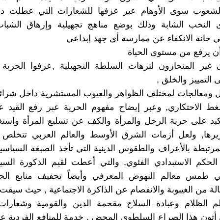
لشعوب سوى الأوهام عبر عزفها للشعارات التي عطلت دور
ى النخب الشابة وذلك بوضع مناهج تجهيلية وإرهاق الشباب 
خانة الانكفاء عن ممارسة أي جهد إبداعي
ن يرفع من مستوى الحياة
ن غير المنحازون لترهات السلطة التجهيلية ,عرفوا الحرية
التمييز والخلق ,
ئل ومعالجات لمختلف الظواهر والعيوب المستشرية داخل شرائ
ط الاحتكاري, وعبر إيضاح مفهوم الحرية عبر رفع القيد ع
كيد على حرية الرجل والمرأة والكف عن تسليع المرأة واستغ
يرها, ولعل أزمات الشرق الأوسط والعالم العربي تتخلص
لمرتبطة بالأعراف والطقوس الدينية التي تأخذ الصبغة السياسية
 الحكم الاستبدادي الفئوي, والتي أعطت لقيم الذكورة السيا
 طمس معالم النهوض المعرفي وأيضاً تجفيف منابع الحك
ة من الغيبوبة والانفصام عن الذاكرة الاجتماعية , حيث سيقت 
لم الظلام وعبادة السلاح مقحمة الدين والقومية وشعارات
 أتون هذا الصراع السلطوي المحض , خدمة للمنافع الفردية