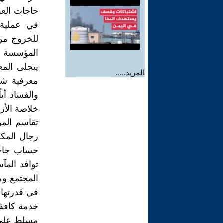
حاجات العمو
في عملية 
للخروج من 
المؤسسة ال
يتجلى المع
المزيد.....
معرفية شا
والفساد أيا
خلاصة الأز
تقاسم الم
رجال المكا
حساب حاجات
توافد المآ
المجتمع وم
في قدرتها 
خدمة كافة 
مسلط على ر