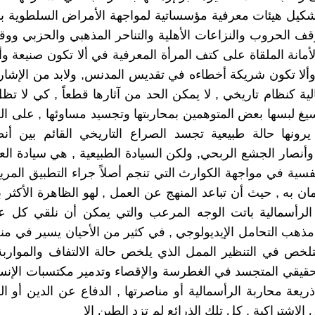
كيل هيئات معرفية مؤسساتية لمواجهة الأمراض السلطوية با
ف الحروب والنزاعات الأهلية والتناحر المذهبي والحزبي وو
لأمانة الملقاة على كتف المرأة المعرفية في ألا تكون صنيعة وأ
لا تكون شريكة أخطاءه في تقديس المدنس, ولابد من الإشار
ية كنظام تاريخي , لا يمكن الحد من آثارها قطعاً , كي لا تظل
يغ لبسها بعض المتوهمين بمحاربتها وتجسيد مساوئها , على ا
يرونها حالة طبيعية تجسد الصراع التاريخي القائم بين أنص
 وأنصار الجشع الربحي, ولكن السيادة الطبيعية , هي سيادة الع
نفسية في مواجهة الكوارث التي تنجم أصلاً جراء التطبيق المري
يمان به , حيث أن تباعد المنهج عن العمل , لهو الظاهرة الأكثر
الرأسمالية باتت الوجه المرعب والتي يمكن أن نلقي كل عيو
مذهب التحامل الإيديولوجي , في كثير من الأحيان يسير في 
لخص في التنظير الممل الذي يلخص حالة الالتفاف والموارب
حقيقي المتجسد في الغطرسة والإقصاء وتدمير مكتسبات الإنس
يعة محاربة الرأسمالية أو مناصرتها , الدفاع عن الدين أو الق
 الاشتراكية , كل تلك الذرائع لم تزد الطين إلا