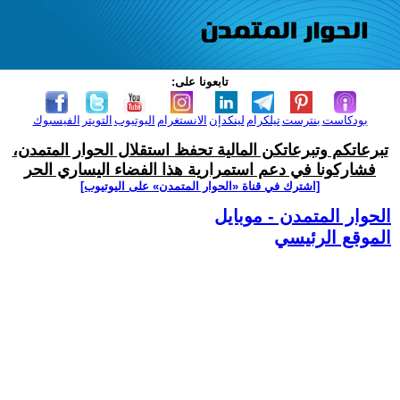
تابعونا على:
بودكاست
بنترست
تيلكرام
لينكدإن
الانستغرام
اليوتيوب
التويتر
الفيسبوك
تبرعاتكم وتبرعاتكن المالية تحفظ استقلال الحوار المتمدن،
فشاركونا في دعم استمرارية هذا الفضاء اليساري الحر
[اشترك في قناة ‫«الحوار المتمدن» على اليوتيوب]
الحوار المتمدن - موبايل
الموقع الرئيسي