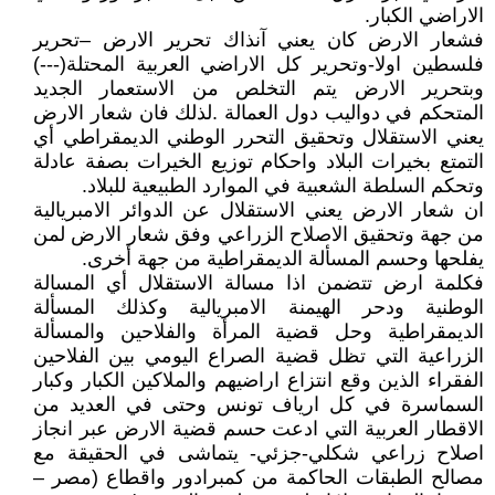
الاراضي الكبار.
فشعار الارض كان يعني آنذاك تحرير الارض –تحرير
فلسطين اولا-وتحرير كل الاراضي العربية المحتلة(---)
وبتحرير الارض يتم التخلص من الاستعمار الجديد
المتحكم في دواليب دول العمالة .لذلك فان شعار الارض
يعني الاستقلال وتحقيق التحرر الوطني الديمقراطي أي
التمتع بخيرات البلاد واحكام توزيع الخيرات بصفة عادلة
وتحكم السلطة الشعبية في الموارد الطبيعية للبلاد.
ان شعار الارض يعني الاستقلال عن الدوائر الامبريالية
من جهة وتحقيق الاصلاح الزراعي وفق شعار الارض لمن
يفلحها وحسم المسألة الديمقراطية من جهة أخرى.
فكلمة ارض تتضمن اذا مسالة الاستقلال أي المسالة
الوطنية ودحر الهيمنة الامبريالية وكذلك المسألة
الديمقراطية وحل قضية المرأة والفلاحين والمسألة
الزراعية التي تظل قضية الصراع اليومي بين الفلاحين
الفقراء الذين وقع انتزاع اراضيهم والملاكين الكبار وكبار
السماسرة في كل ارياف تونس وحتى في العديد من
الاقطار العربية التي ادعت حسم قضية الارض عبر انجاز
اصلاح زراعي شكلي-جزئي- يتماشى في الحقيقة مع
مصالح الطبقات الحاكمة من كمبرادور واقطاع (مصر –