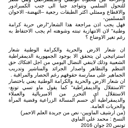
للتحول السلمي وتتواجد جنبا الى جنب الكمبرادور
والاقطاع وممثلي اكثر الطبقات رجعية –النهضة- الاخوان
المسلمين-
فهل يجب اذن مراجعة هذا الشعار"ارض حرية كرامة
وطنية" لان الانتهازية تبنته وشوهته ام يجب الاحتفاظ به
رغم تغير الاوضاع ؟
ان شعار الارض والحرية والكرامة الوطنية شعار
استراتيجي لن يتحقق الا بوجود الجمهورية الديمقراطية
الشعبية وذلك لاينفي النضال اليومي من اجل افتكاك حق
التنظم والتظاهر واصدار الجرائد والمناشير وتدريب
الجماهير على ممارسة حقوقهم رغم الحصار والمراقبة .
ان شعار الارض والحرية والكرامة الوطنية يعني باختصار
"الاستقلال والديمقراطية" كما يقول ماو تسي تونغ-
الاستقلال اي التحرر من الامبريالية والعملاء
والديمقراطية أي حسم المسالة الزراعية وقضية المرأة
والحريات العامة.
(من ارشيف الماويين- نص من جريدة العلم الاحمر)
النسخ : محمد علي الماوي
تونس 20 جوان 2016