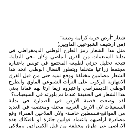
شعار "أرض حرية كرامة وطنية"
(من ارشيف الشيوعيين الماويين)
مثل هذا الشعار رمز الطرح الوطني الديمقراطي في
بداية السبعينات من القرن الماضي وكان –في البداية-
نتيجة تحليل جزئي لطبيعة المجتمع في تونس باعتباره
مجتمعا زراعيا متخلفا وبتطور النضال الوطني اتخذ هذا
الشعار مضامين مختلفة ووقع تبنيه حتى من قبل الفرق
الانتهازية للركوب على التراث الشيوعي الماوي والطرح
الوطني الديمقراطي واعتبروه زيفا ارثا لهم فماذا يعني
هذا الشعار في الحقيقة عندما تم بلورته في السبعينات؟
لقد وضعت قضية الارض في الصدارة في بداية
السبعينات لان الارض العربية محتلة ومغتصبة في العديد
من المواقع-فلسطين خاصة- ولان الفلاحين الفقراء وقع
مصادرة اراضيهم باعتماد قوانين جائرة او بافتكاك هذه
الاراضي عبر طرق مختلفة من قبل الكمبرادور وملاكي