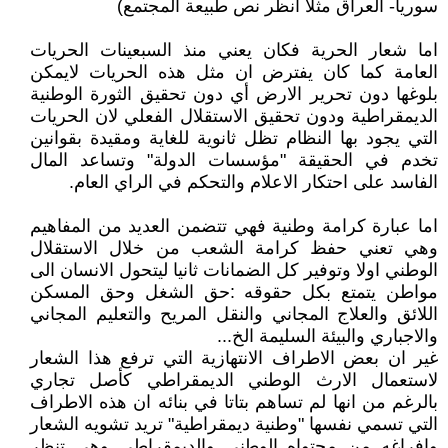
سوريا- العراق مثلا انظر نص طبيعة المجتمع)
اما شعار الحرية فكان يعني منذ السبعينات الحريات
العامة كما كان يفترض ان مثل هذه الحريات لايمكن
بلوغها دون تحرير الارض أي دون تحقيق الثورة الوطنية
الديمقراطية ودون تحقيق الاستقلال الفعلي لان الحريات
التي يجود بها النظام تظل ثانوية للغاية ومقيدة بقوانين
تخدم في الحقيقة "مؤسسات الدولة" وتساعد المال
الفاسد على احتكار الاعلام والتحكم في الراي العام.
اما عبارة كرامة وطنية فهي تتضمن العديد من المفاهيم
وهي تعني حفظ كرامة الشعب من خلال الاستقلال
الوطني اولا وتوفير كل الضمانات ثانيا ليتحول الانسان الى
مواطن يتمتع بكل حقوقه :حق الشغل وحق المسكن
اللائق والعلاج المجاني والنقل المريح والتعليم المجاني
والاجباري والبيئة السليمة الخ...
غير ان بعض الاطراف الانتهازية التي ترفع هذا الشعار
لاستعمال الارث الوطني الديمقراطي كأصل تجاري
بالرغم من انها لم تساهم بتاتا في بنائه ان هذه الاطراف
التي تسمي نفسها "وطنية ديمقراطية" تريد تشويه الشعار
وافراغه من محتواه الوطني والديمقراطي وهي تنظر