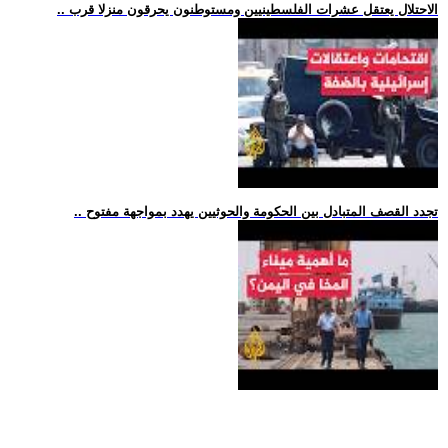
.. الاحتلال يعتقل عشرات الفلسطينيين ومستوطنون يحرقون منزلا قرب
.. تجدد القصف المتبادل بين الحكومة والحوثيين يهدد بمواجهة مفتوح