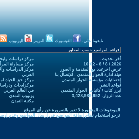
تابعونا على:
الفيسبوك
التويتر
اليوتيوب
أخر تحديث:
مركز دراسات وابحا
2026 / 8 / 8 - 10:02
مركز مساواة المرأ
عرض اخرعدد مع المقدمة و الصور
مركز الدراسات والاب
هيئة ادارة الحوار المتمدن - للإتصال بنا
العربي
إحصائيات مؤسسة الحوار المتمدن
مركز حق الحياة لمن
قواعد النشر
مركزابحاث ودراسات 
ابرز كتاب / كاتبات الحوار المتمدن
في العالم العربي
عدد الزوار: 3,428,989,952
يوتيوب التمدن
مكتبة التمدن
الموضوعات المنشورة لا تعبر بالضرورة عن رأي الموقع
نرجو استخدام نظام إضافة المواضيع في إرسال المواضيع وعدم إرساله