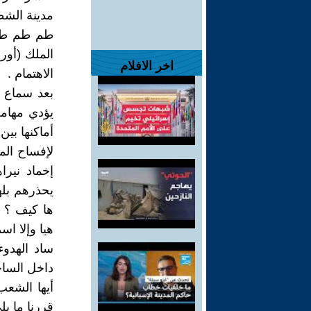
مدينة الشط
طم طم طم ط
اخر الافلام
الاهتمام .
بعد سماع ه
يؤدي مهامه
أماكنها بين
لإفساح ال
إخماد نير
يحذرهم بله
ها كيف ؟ ر
هيا وإلا ا
ساد الهدو
داخل الساح
أيها الشعب
قررنا ما يل