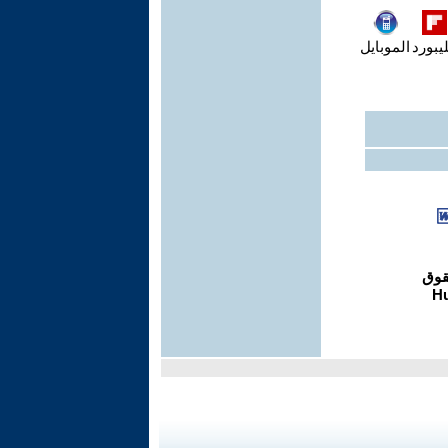
يبورد
الموبايل