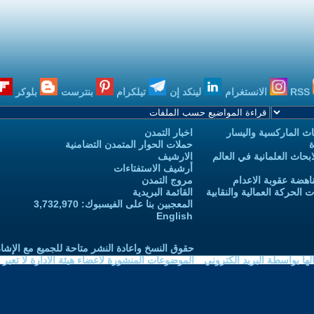
RSS
الانستغرام
لينكد إن
تيلكرام
بنترست
بلوكر
ث الماركسية واليسار
اخبار التمدن
ة
حملات الحوار المتمدن التضامنية
حاث العلمانية في العالم
الارشيف
أرشيف الاستفتاءات
اهضة عقوبة الاعدام
مروج التمدن
الحركة العمالية والنقابية
القائمة البريدية
المعجبين بنا على الفيسبوك: 3,732,970
English
حقوق النسخ واعادة النشر متاحة للجميع مع الإشا
ا بواسطة البريد الكتروني
الموضوعات المنشورة لاعضاء هيئة الادارة لا تعبر