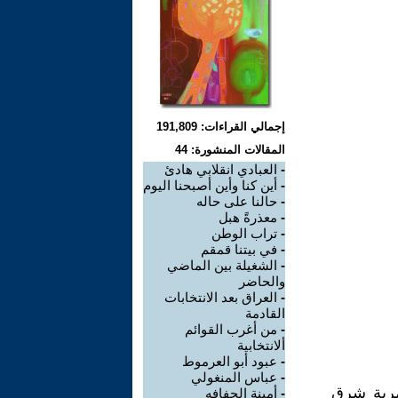
إجمالي القراءات: 191,809
المقالات المنشورة: 44
-
العبادي انقلابي هادئ
-
أين كنا وأين أصبحنا اليوم
-
حالنا على حاله
-
معذرةً هبل
-
تراب الوطن
-
في بيتنا قمقم
-
الشغيلة بين الماضي
والحاضر
-
العراق بعد الانتخابات
القادمة
-
من أغرب القوائم
ألانتخابية
-
عبود أبو العرموط
-
عباس المنغولي
مرية شرق
-
أمينة الحفافه