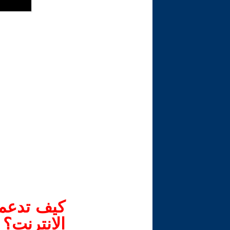
كيف تدعم-
الانترنت؟