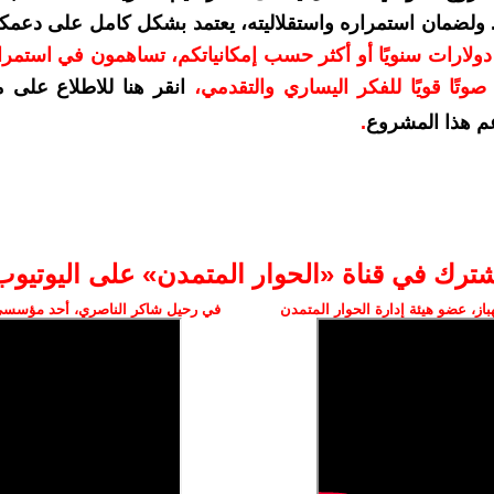
. ولضمان استمراره واستقلاليته، يعتمد بشكل كامل على دعمك
دعمكم بمبلغ 10 دولارات سنويًا أو أكثر حسب إمكانياتكم، تساهمون في استم
وتًا قويًا للفكر اليساري والتقدمي
،
انقر هنا للاطلاع على 
م هذا المشروع
.
شترك في قناة «الحوار المتمدن» على اليوتيوب
ز، عضو هيئة إدارة الحوار المتمدن
في رحيل شاكر الناصري، أحد مؤسسي 