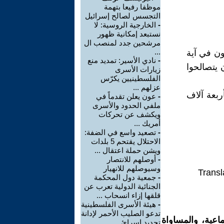
موظفا رفيعا بتهمة
التجسس لصالح إسرائيل
-
الخارجية الروسية: لا
نستبعد إمكانية ظهور
مرشحين جدد لمنصب ال
...
ون في آية
-
نادي الأسير: تمديد منع
 يتصالحوا
زيارات الأسرى
الفلسطينيين يكرّس
عزلهم ...
ربعة آلاف
-
عون يعلن تقدماً في
ملفي الحدود والأسرى
ويكشف عن تحركات
أمريك ...
-
تصعيد واسع في الضفة:
الاحتلال يقتحم 5 بلدات
ويشن حملة اعتقال ...
-
أوصلهم للانتصار
وسيوصلهم للانهيار
Transl
-
جمعية دول المحكمة
الجنائية الدولية تعرب عن
قلقها إزاء انسحاب ...
-
هيئة الأسرى الفلسطينية
تدعو الصليب الأحمر لإدانة
اعية، والمساواة
تجديد إسرائ ...