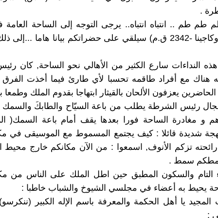
رة .
م طم .. انتباه انتباه.. يرجى التوجه إلى الساحة العامة فو
الملك (أوروكاجينا -2342 ق.م) سيلقي على حضراتكم بيانا هاما ...إ
ذه النداءات سارع الكثير من الأهالي نحو الساحة, كان رئ
 هناك مع أفراد طاقمه تحسبا لأي طارئ فيما أخذت الفرق ا
 الحاضرين يعزفون الألحان بالقيثار ابتهاجا بقدوم الملك وطمعا ب
مجال رئيس الشرطة يطلب من باعة السيّاح والطابكَ والسمك
اهم و مغادرة الساحة فورا بعدها يقف أمام باعة السمك( ا
جة شديدة قائلا : كيف يجتمع المسموط مع الموسيقى في مكا
ائحته تزكم الأنوف, اسمعوا : من الآن مكانكم خارج محيط ا
سمطكم سمط .
ء التام والسكون المطبق حين اطل الملك على الناس من مك
ة يحيط به أعضاء في مجلسي الشيوخ والشباب خاطبا :
 المجيد يا أهل الحكمة والمعرفة باسم الإله الكبير (ننكرسو
ي :