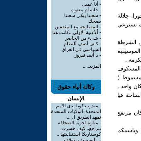
-
أنا عميل
-
حانة أم معتوك
را, جلالة
-
شعبنا يبكي شعبنا
يضحك
لى ذلك نسترعي
-
المصالحة مع المثقفين
-
ألأغنية ألاولى...كانت هنا
-
شيء من الحاضر
يس الشرطة
-
كيف أصف ألنظام
السياسي في العراق
لموسيقية
-
يا أنف فيروز
كرمه .
المزيد.....
 المسكوف
لمسموط )
ن واحد ,
وكالة أنباء حقوق
لساحة هيا
الإنسان
-
مندوب كوبا لدى الأمم
المتحدة: الولايات المتحدة
ان مرتفع
تمهد الطريق ل ...
-
منارة لحرية الصحافة
تتراجع.. كيف خسرت
) وباسمكم
كوستاريكا استثنائيتها ...
-
-اليونيسف- توقف