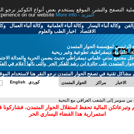
ة التصفح والنشر، الموقع يستخدم بعض أنواع الكوكيز نرجو النق
More info - المزيد
experience on our website
الفن
-
وكالة أنباء اليسار
-
وكالة أنباء العلمانية
-
وكالة أنباء العمال
-
وكا
الاقتصاد
-
اخبار الطب والعلوم
 الرئيسي لمؤسسة الحوار المتمدن
، علمانية، ديمقراطية، تطوعية وغير ربحية
ل مجتمع مدني علماني ديمقراطي حديث يضمن الحرية والعدالة الاجتم
حوار المتمدن على جائزة ابن رشد للفكر الحر والتى نالها أعلام في الفك
م مشاكل تقنية في تصفح الحوار المتمدن نرجو النقر هنا لاستخدام الموقع
كوردي
English
الاخبار
مراكز
الحوار المتمدن
 من سومر إلى الشعب العراقي مع التحية
 وتبرعاتكن المالية تحفظ استقلال الحوار المتمدن، فشاركونا 
استمرارية هذا الفضاء اليساري الحر