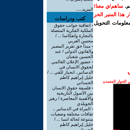
م.
ساهم/ي معنا!
المزيد.....
رار هذا المنبر الحر
كتب ودراسات
معلومات التحويل
-
اتفاقية جوانب حقوق
الملكية الفكرية المتصلة
بالتجارة وانعكاسا ... /
محسن العربي
-
مبدأ حق تقرير المصير
والقانون الدولي / عبد
الحسين شعبان
-
حضور الإعلان العالمي
لحقوق الانسان في
الدساتير.. انحياز للقي ... /
خليل إبراهيم كاظم
الحوار المتمدن
الحمداني
-
فلسفة حقوق الانسان
بين الأصول التاريخية
والأهمية المعاصرة / زهير
الخويلدي
-
المراة في الدساتير ..
ثقافات مختلفة وضعيات
متنوعة لحالة انسا ... /
خليل إبراهيم كاظم
الحمداني