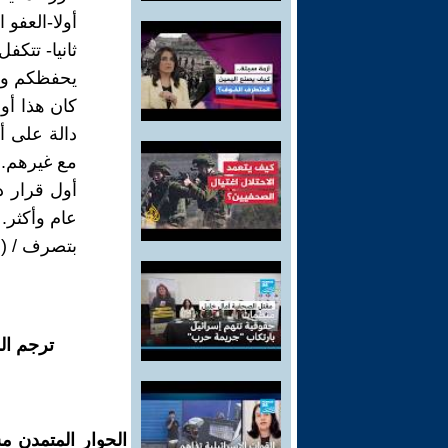
أولا-العفو 
ثانيا- تتكف
يحفظكم وير
كان هذا أو
دالة على أ
مع غيرهم.
أول قرار د
عام وأكثر.
بتصرف / (م
ترجم ال
الحوار المتمدن م