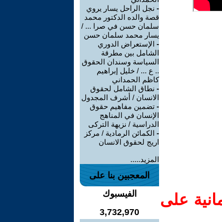
-
نجل الراحل يسار يروي
قصة والده الدكتور محمد
سلمان حسن في صرا ... /
يسار محمد سلمان حسن
-
الإستعراض الدوري
الشامل بين مطرقة
السياسة وسندان الحقوق
.. ع ... / خليل إبراهيم
كاظم الحمداني
-
نطاق الشامل لحقوق
الانسان / أشرف المجدول
-
تضمين مفاهيم حقوق
الإنسان في المناهج
الدراسية / نزيهة التركى
-
الكمائن الرمادية / مركز
اريج لحقوق الانسان
المزيد.....
المعجبين بنا على
الفيسبوك
انية على
3,732,970