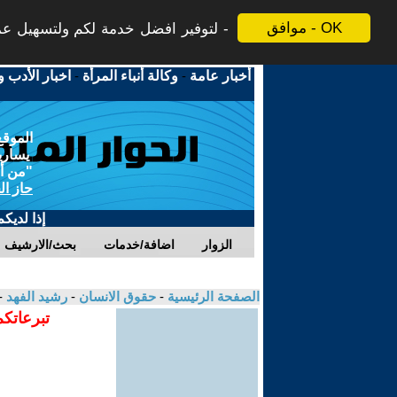
موافق - OK
لتوفير افضل خدمة لكم ولتسهيل عملي
أخبار عامة
-
وكالة أنباء المرأة
-
اخبار الأدب و
الموقع
يسارية
"من أج
حاز ال
إذا لديك
الزوار
اضافة/خدمات
بحث/الارشيف
الصفحة الرئيسية
-
حقوق الانسان
-
رشيد الفهد
-
تبرعاتكم