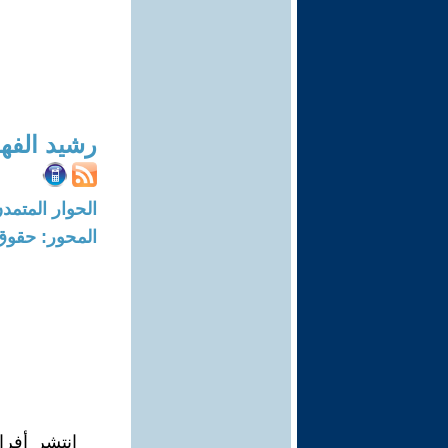
رشيد الفه
الحوار المتمدن-العدد: 5189 - 16
المحور: حقوق
انتشر أفر